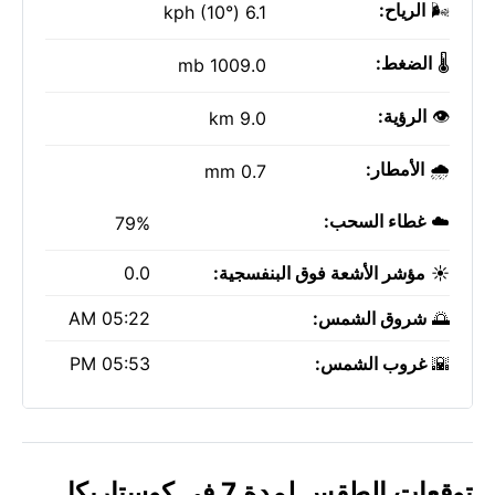
🌬️
الرياح:
6.1 kph (10°)
🌡️
الضغط:
1009.0 mb
👁️
الرؤية:
9.0 km
🌧️
الأمطار:
0.7 mm
☁️
غطاء السحب:
79%
☀️
مؤشر الأشعة فوق البنفسجية:
0.0
🌅
شروق الشمس:
05:22 AM
🌇
غروب الشمس:
05:53 PM
توقعات الطقس لمدة 7 في كوستاريكا