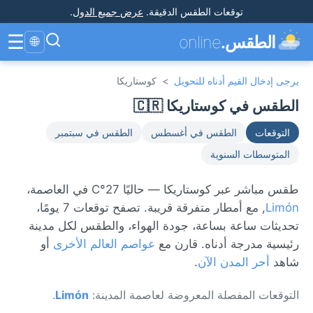
توقعات الطقس الدقيقة
.
عرض جميع الدول
.
☰
الطقس.
online
🌐
يرجى إدخال القيم أدناه للتحويل
>
كوستاريكا
الطقس في كوستاريكا 🇨🇷
التوقعات
الطقس في أغسطس
الطقس في سبتمبر
المتوسطات السنوية
طقس مباشر عبر كوستاريكا — حاليًا 27°C في العاصمة،
Limón
, مع أمطار متفرقة قريبة. تصفح توقعات 7 يومًا،
تحديثات ساعة بساعة، جودة الهواء، والطقس لكل مدينة
رئيسية مدرجة أدناه. قارن مع
عواصم العالم الأخرى
أو
شاهد
أحر المدن الآن
.
التوقعات المفصلة المعروضة لعاصمة المدينة:
Limón
.