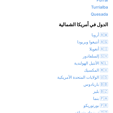
Purral
Turrialba
Quesada
الدول في أمريكا الشمالية
🇦🇼 أروبا
🇦🇬 أنتيغوا وبربودا
🇦🇮 أنغويلا
🇸🇻 إلسلفادور
🇳🇱 الأنتيل الهولندية
🇲🇽 المكسيك
🇺🇸 الولايات المتحدة الأمريكية
🇧🇧 باربادوس
🇧🇿 بليز
🇵🇦 بنما
🇵🇷 بورتوريكو
🇹🇹 ترينيداد وتوباغو