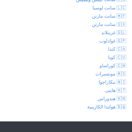
🇱🇨 سانت لوسيا
🇲🇫 سانت مارتن
🇸🇽 سانت مارتن
🇬🇱 غرينلاند
🇬🇵 غوادلوب
🇨🇦 كندا
🇨🇺 كوبا
🇨🇼 كوراساو
🇲🇸 مونتسرات
🇳🇮 نيكاراجوا
🇭🇹 هايتى
🇭🇳 هندوراس
🇧🇶 هولندا الكاريبية