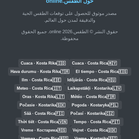
حول الطقس.online
مصدر موثوق للحصول على توقعات الطقس الحية
والدقيقة لمدن حول العالم.
حقوق النشر © الطقس.online 2026. جميع الحقوق
محفوظة.
🇮🇩
🇲🇾
Cuaca · Kosta Rika
Cuaca · Costa Rica
🇹🇷
🇪🇸
Hava durumu · Kosta Rika
El tiempo · Costa Rica
🇪🇪
🇭🇺
Ilm · Costa Rica
Időjárás · Costa Rica
🇮🇹
🇱🇻
Meteo · Costa Rica
Laikapstākļi · Kostarika
🇱🇹
🇫🇷
Oras · Kosta Rika
Météo · Costa Rica
🇸🇰
🇵🇱
Počasie · Kostarika
Pogoda · Kostaryka
🇫🇮
🇨🇿
Sää · Costa Rica
Počasí · Kostarika
🇻🇳
🇵🇹
Thời tiết · Costa Rica
Tempo · Costa Rica
🇷🇸
🇩🇰
Vreme · Костарика
Vejret · Costa Rica
🇷🇴
🇸🇮
Vremea · Costa Rica
Vreme · Kostarika