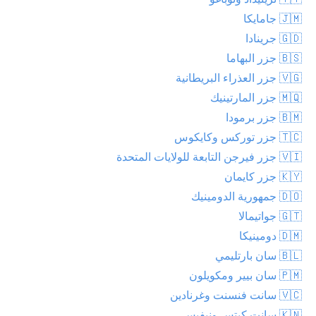
🇯🇲 جامايكا
🇬🇩 جرينادا
🇧🇸 جزر البهاما
🇻🇬 جزر العذراء البريطانية
🇲🇶 جزر المارتينيك
🇧🇲 جزر برمودا
🇹🇨 جزر توركس وكايكوس
🇻🇮 جزر فيرجن التابعة للولايات المتحدة
🇰🇾 جزر كايمان
🇩🇴 جمهورية الدومينيك
🇬🇹 جواتيمالا
🇩🇲 دومينيكا
🇧🇱 سان بارتليمي
🇵🇲 سان بيير ومكويلون
🇻🇨 سانت فنسنت وغرنادين
🇰🇳 سانت كيتس ونيفيس