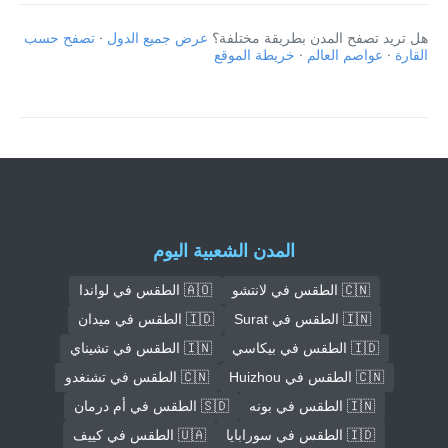
هل تريد تصفح المدن بطريقة مختلفة؟
عرض جميع الدول
·
تصفح حسب
القارة
·
عواصم العالم
·
خريطة الموقع
المدن الشعبية اليوم
🇨🇳 الطقس في لانتشو
🇦🇴 الطقس في لواندا
🇮🇳 الطقس في Surat
🇮🇩 الطقس في ميدان
🇮🇩 الطقس في بيكاسي
🇮🇳 الطقس في تشيناي
🇨🇳 الطقس في Huizhou
🇨🇳 الطقس في تشنغدو
🇮🇳 الطقس في بونه
🇸🇩 الطقس في أم درمان
🇮🇩 الطقس في سورابايا
🇺🇦 الطقس في كييف