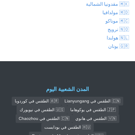
🇲🇰 مقدونيا الشمالية
🇲🇩 مولدافيا
🇲🇨 موناكو
🇳🇴 نرويج
🇳🇱 هولندا
🇬🇷 يونان
المدن الشعبية اليوم
🇨🇳 الطقس في Lianyungang
🇦🇷 الطقس في كوردوبا
🇯🇵 الطقس في يوكوهاما
🇺🇸 الطقس في نيويورك
🇻🇳 الطقس في هانوي
🇨🇳 الطقس في Chaozhou
🇭🇺 الطقس في بودابست