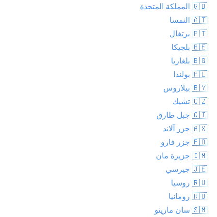
🇬🇧 المملكة المتحدة
🇦🇹 النمسا
🇵🇹 برتغال
🇧🇪 بلجيكا
🇧🇬 بلغاريا
🇵🇱 بولندا
🇧🇾 بيلاروس
🇨🇿 تشيك
🇬🇮 جبل طارق
🇦🇽 جزر آلاند
🇫🇴 جزر فارو
🇮🇲 جزيرة مان
🇯🇪 جيرسي
🇷🇺 روسيا
🇷🇴 رومانيا
🇸🇲 سان مارينو