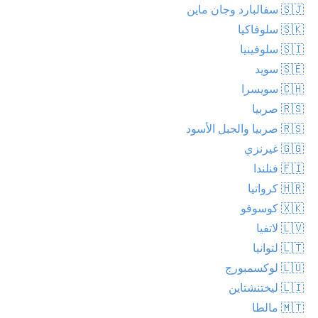
🇸🇯 سفالبارد وجان ماين
🇸🇰 سلوفاكيا
🇸🇮 سلوفينيا
🇸🇪 سويد
🇨🇭 سويسرا
🇷🇸 صربيا
🇷🇸 صربيا والجبل الأسود
🇬🇬 غيرنزي
🇫🇮 فنلندا
🇭🇷 كرواتيا
🇽🇰 كوسوفو
🇱🇻 لاتفيا
🇱🇹 لتوانيا
🇱🇺 لوكسمبورج
🇱🇮 ليختنشتاين
🇲🇹 مالطا