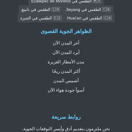
🇲🇽 الطقس في Ecatepec de Morelos
🇨🇳 الطقس في Jieyang
🇨🇳 الطقس في نانينغ
🇨🇳 الطقس في Huai'an
🇪🇬 الطقس في الجيزة
الظواهر الجوية القصوى
أحر المدن الآن
أبرد المدن الآن
مدن الأمطار الغزيرة
أكثر المدن ريحًا
أشمس المدن
أسوأ جودة هواء الآن
روابط سريعة
نحن ملتزمون بتقديم أدق وأيسر التوقعات الجوية.