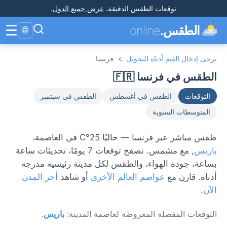
توقعات الطقس الدقيقة
.
عرض جميع الدول
.
☰
الطقس.
online
🌐
يرجى إدخال القيم أدناه للتحويل
>
فرنسا
الطقس في فرنسا 🇫🇷
التوقعات
الطقس في أغسطس
الطقس في سبتمبر
المتوسطات السنوية
طقس مباشر عبر فرنسا — حاليًا 25°C في العاصمة،
باريس
, مع مشمس. تصفح توقعات 7 يومًا، تحديثات ساعة
بساعة، جودة الهواء، والطقس لكل مدينة رئيسية مدرجة
أدناه. قارن مع
عواصم العالم الأخرى
أو شاهد
أحر المدن
الآن
.
التوقعات المفصلة المعروضة لعاصمة المدينة:
باريس
.