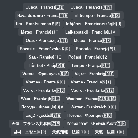
🇮🇩
🇲🇾
Cuaca · Prancis
Cuaca · Perancis
🇹🇷
🇪🇸
Hava durumu · Fransa
El tiempo · Francia
🇪🇪
🇭🇺
Ilm · Prantsusmaa
Időjárás · Franciaország
🇮🇹
🇱🇻
Meteo · Francia
Laikapstākļi · Francija
🇱🇹
🇫🇷
Oras · Prancūzija
Météo · France
🇸🇰
🇵🇱
Počasie · Francúzsko
Pogoda · Francja
🇫🇮
🇨🇿
Sää · Ranska
Počasí · Francie
🇻🇳
🇵🇹
Thời tiết · Pháp
Tempo · França
🇷🇸
🇩🇰
Vreme · Француска
Vejret · Frankrig
🇷🇴
🇸🇮
Vremea · Franța
Vreme · Francija
🇳🇴
🇸🇪
Været · Frankrike
Vädret · Frankrike
🇳🇱
🇬🇧🇺🇸
Weer · Frankrijk
Weather · France
🇺🇦
🇩🇪
Погода · Франція
Wetter · Frankreich
🇸🇦
🇷🇺
Погода · Франция
الطقس · فرنسا
🇯🇵
🇹🇭
天気 · フランス共和国
สภาพอากาศ · ประเทศฝรั่งเศส
🇰🇷
🇹🇼
🇭🇰
날씨 · 프랑스
天氣預報 · 法國
天氣 · 法國