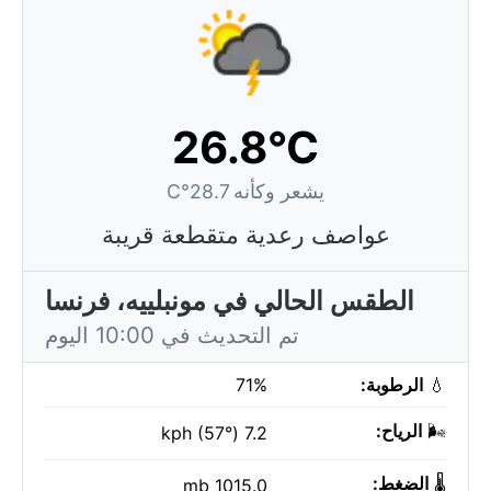
26.8°C
يشعر وكأنه 28.7°C
عواصف رعدية متقطعة قريبة
الطقس الحالي في مونبلييه، فرنسا
تم التحديث في 10:00 اليوم
💧
الرطوبة:
71%
🌬️
الرياح:
7.2 kph (57°)
🌡️
الضغط:
1015.0 mb