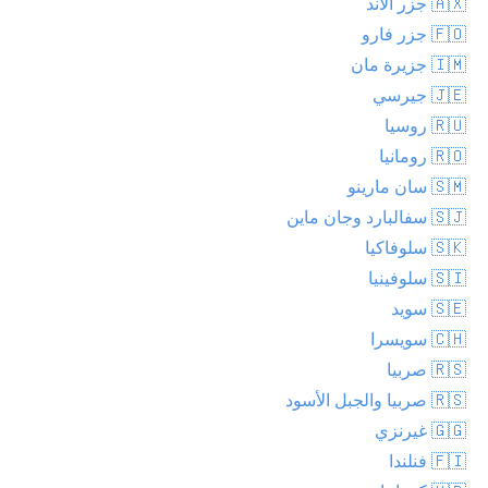
🇦🇽 جزر آلاند
🇫🇴 جزر فارو
🇮🇲 جزيرة مان
🇯🇪 جيرسي
🇷🇺 روسيا
🇷🇴 رومانيا
🇸🇲 سان مارينو
🇸🇯 سفالبارد وجان ماين
🇸🇰 سلوفاكيا
🇸🇮 سلوفينيا
🇸🇪 سويد
🇨🇭 سويسرا
🇷🇸 صربيا
🇷🇸 صربيا والجبل الأسود
🇬🇬 غيرنزي
🇫🇮 فنلندا