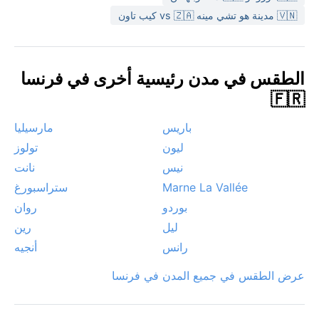
صقيعاً، مما يجعلها وجهة ممتعة معظم أيام السنة.
🇻🇳 مدينة هو تشي مينه vs 🇿🇦 كيب تاون
الطقس في مدن رئيسية أخرى في فرنسا
🇫🇷
باريس
مارسيليا
ليون
تولوز
نيس
نانت
Marne La Vallée
ستراسبورغ
بوردو
روان
ليل
رين
رانس
أنجيه
عرض الطقس في جميع المدن في فرنسا