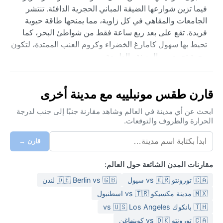
فيما تزين شوارعها الضيقة المباني الحجرية الدافئة. تنتشر
الجامعات والمقاهي في كل زاوية، مما يمنحها طاقة حيوية
فريدة. تقع على بعد ربع ساعة فقط من شواطئ البحر، كما
تحيط بها سهول كامارغ الخضراء وكروم العنب الممتدة، لتكون
وجهة تجمع بين المدينة والطبيعة.
مناخها متوسطي صيفي حار وفق تصنيف كوبن Csa، حيث
الصيف طويل وجاف وتتجاوز الحرارة 30 درجة مئوية، فيما
قارن طقس مونبلييه مع مدينة أخرى
الشتاء معتدل ورطب بدرجات تتراوح بين 5 و15. تميل الأمطار
إلى التركيز في فصلي الربيع والخريف، وتكون الرطوبة معتدلة
ابحث عن أي مدينة في العالم وشاهد مقارنة جنبًا إلى جنب لدرجة
الحرارة والظروف والتوقعات.
عادةً. للحقيبة، ملابس قطنية خفيفة للصيف مع قبعة ونظارة
شمسية، وطبقات دافئة لمساءات الشتاء، إلى جانب سترة
قارن →
مطر خفيفة لأن زخات المطر قد تأتي فجأة في غير فصلها.
أفضل وقت لزيارة مونبلييه من أواخر أبريل إلى يونيو، ومن
مقارنات المدن الشائعة حول العالم:
سبتمبر إلى أكتوبر، حين تكون الأجواء لطيفة وتكتظ الفعاليات
🇨🇦 تورونتو vs 🇰🇷 سيول
🇩🇪 Berlin vs 🇬🇧 لندن
الثقافية بشوارعها. ظاهرة مناخية بارزة هي الرياح المسماة
🇲🇽 مدينة مكسيكو vs 🇹🇷 اسطنبول
"ميسترال"، التي تهب من الشمال الغربي جالبةً نسمات باردة
🇹🇭 بانكوك vs 🇺🇸 Los Angeles
وجافة قد تشتد في فصل الربيع. كما قد تشهد المدينة موجات
🇨🇦 تورونتو vs 🇩🇰 كوبنهاغن
حرّ صيفية قوية من حين لآخر، لكن الشتاء نادراً ما يسجل