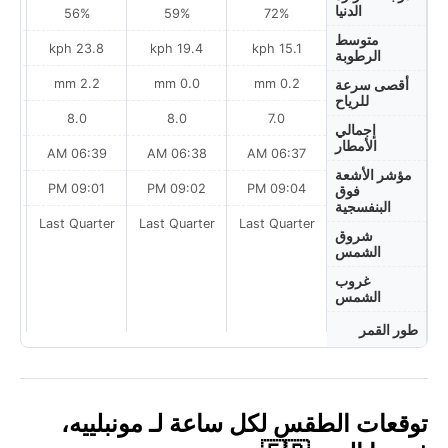
الدنيا
56%
59%
72%
متوسط
h
23.8 kph
19.4 kph
15.1 kph
الرطوبة
2.2 mm
0.0 mm
0.2 mm
أقصى سرعة
للرياح
8.0
8.0
7.0
إجمالي
الأمطار
AM
06:39 AM
06:38 AM
06:37 AM
مؤشر الأشعة
PM
09:01 PM
09:02 PM
09:04 PM
فوق
البنفسجية
Last Quarter
Last Quarter
Last Quarter
t
شروق
الشمس
غروب
الشمس
طور القمر
توقعات الطقس لكل ساعة لـ مونبلييه،