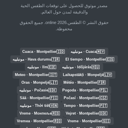
مصدر موثوق للحصول على توقعات الطقس الحية
والدقيقة لمدن حول العالم.
حقوق النشر © الطقس.online 2026. جميع الحقوق
محفوظة.
🇮🇩
🇲🇾
Cuaca · مونبلييه
Cuaca · Montpellier
🇹🇷
🇪🇸
El tiempo · Montpellier
Hava durumu · مونبلييه
🇪🇪
🇭🇺
Időjárás · مونبلييه
Ilm · مونبلييه
🇮🇹
🇱🇻
Meteo · Montpellier
Laikapstākļi · Monpeljē
🇱🇹
🇫🇷
Oras · Monpeljė
Météo · Montpellier
🇸🇰
🇵🇱
Pogoda · Montpellier
Počasie · مونبلييه
🇫🇮
🇨🇿
Sää · Montpellier
Počasí · Montpellier
🇻🇳
🇵🇹
Tempo · Montpellier
Thời tiết · مونبلييه
🇷🇸
🇩🇰
Vreme · Монпеље
Vejret · Montpellier
🇷🇴
🇸🇮
Vremea · Montpellier
Vreme · Montpellier