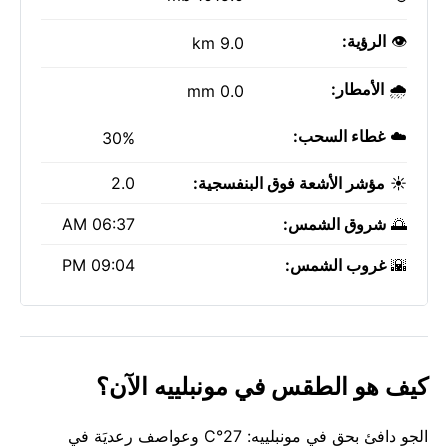
👁️
الرؤية:
9.0 km
🌧️
الأمطار:
0.0 mm
☁️
غطاء السحب:
30%
☀️
مؤشر الأشعة فوق البنفسجية:
2.0
🌅
شروق الشمس:
06:37 AM
🌇
غروب الشمس:
09:04 PM
كيف هو الطقس في مونبلييه الآن؟
الجو دافئ بحق في مونبلييه: 27°C وعواصف رعديَة في