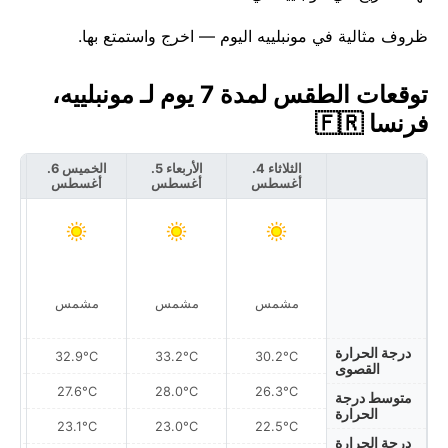
ظروف مثالية في مونبلييه اليوم — اخرج واستمتع بها.
توقعات الطقس لمدة 7 يوم لـ مونبلييه،
فرنسا 🇫🇷
الثلاثاء 4.
الأربعاء 5.
الخميس 6.
أغسطس
أغسطس
أغسطس
أ
مشمس
مشمس
مشمس
درجة الحرارة
32.9°C
33.2°C
30.2°C
القصوى
27.6°C
28.0°C
26.3°C
متوسط درجة
الحرارة
23.1°C
23.0°C
22.5°C
درجة الحرارة