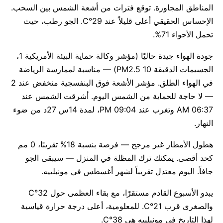
المناطق المجاورة. توقع فترات من أشعة الشمس بين السحب.
الإحساس الحقيقي أعلى قليلاً عند 29°C. الجو رطب، حيث
تحمل الأجواء 71%.
جودة الهواء جيدة حاليًا (مؤشر وكالة حماية البيئة الأمريكية 1،
الجسيمات الدقيقة PM2.5 10) — مناسبة لممارسة الرياضة
في الهواء الطلق. مؤشر الأشعة فوق البنفسجية منخفض عند 2
— لا حاجة للحماية من الشمس اليوم. أشرقت الشمس عند
06:37 AM وتغرب عند 09:04 PM، لمدة 14س 27د من ضوء
النهار.
هطول الأمطار غير مرجح — فرصة بنسبة 18% تقريبًا، 0 مم
كحد أقصى. يمكنك ترك المظلة في المنزل — سيبقى الجو
جافاً. اليوم معتدل تقريباً لشهر أغسطس في مونبلييه.
يبدو الأسبوع القادم مستقرًا، مع بقاء العظمى حول 32°C
والصغرى قرب 21°C. للمعلومية، أعلى درجة حرارة قياسية
لهذا التاريخ في مونبلييه هي 38°C.