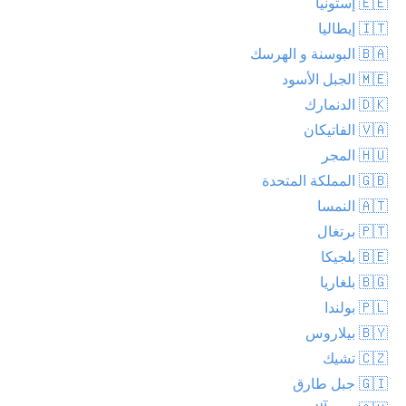
🇪🇪 إستونيا
🇮🇹 إيطاليا
🇧🇦 البوسنة و الهرسك
🇲🇪 الجبل الأسود
🇩🇰 الدنمارك
🇻🇦 الفاتيكان
🇭🇺 المجر
🇬🇧 المملكة المتحدة
🇦🇹 النمسا
🇵🇹 برتغال
🇧🇪 بلجيكا
🇧🇬 بلغاريا
🇵🇱 بولندا
🇧🇾 بيلاروس
🇨🇿 تشيك
🇬🇮 جبل طارق