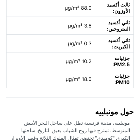
ثالث أكسيد
88.0 µg/m³
الأوزون:
ثاني أكسيد
3.6 µg/m³
النيتروجين:
ثاني أكسيد
0.3 µg/m³
الكبريت:
جزئيات
10.2 µg/m³
PM2.5:
جزئيات
18.0 µg/m³
PM10:
حول مونبلييه
مونبلييه، مدينة فرنسية تطل على ساحل البحر الأبيض
المتوسط، تمتزج فيها روح الشباب بعبق التاريخ. ساحتها
الكبرى "كوميدي" تحتضن تمثال الملوك الثلاثة وقصر الأوبرا،