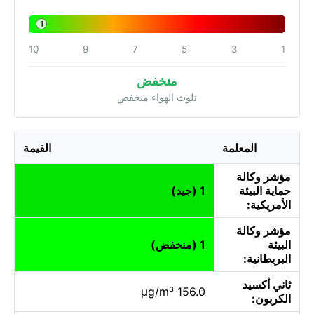
1
10
9
7
5
3
1
منخفض
تلوث الهواء منخفض
المعلمة
القيمة
مؤشر وكالة
حماية البيئة
1 (جيد)
الأمريكية:
مؤشر وكالة
البيئة
1 (منخفض)
البريطانية:
ثاني أكسيد
156.0 µg/m³
الكربون: