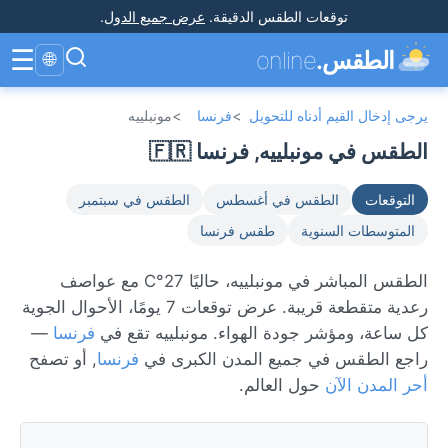
توقعات الطقس الدقيقة
.
عرض جميع الدول
.
☰
الطقس.
online
🌐
يرجى إدخال القيم أدناه للتحويل
>
فرنسا
>
مونبلييه
الطقس في مونبلييه, فرنسا 🇫🇷
التوقعات
الطقس في أغسطس
الطقس في سبتمبر
المتوسطات السنوية
طقس فرنسا
الطقس المباشر في مونبلييه، حاليًا 27°C مع عواصف
رعدية متقطعة قريبة. عرض توقعات 7 يومًا، الأحوال الجوية
كل ساعة، ومؤشر جودة الهواء. مونبلييه تقع في
فرنسا
—
راجع الطقس في جميع المدن الكبرى في
فرنسا
, أو تصفح
أحر المدن الآن
حول العالم.