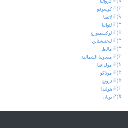
🇭🇷 كرواتيا
🇽🇰 كوسوفو
🇱🇻 لاتفيا
🇱🇹 لتوانيا
🇱🇺 لوكسمبورج
🇱🇮 ليختنشتاين
🇲🇹 مالطا
🇲🇰 مقدونيا الشمالية
🇲🇩 مولدافيا
🇲🇨 موناكو
🇳🇴 نرويج
🇳🇱 هولندا
🇬🇷 يونان