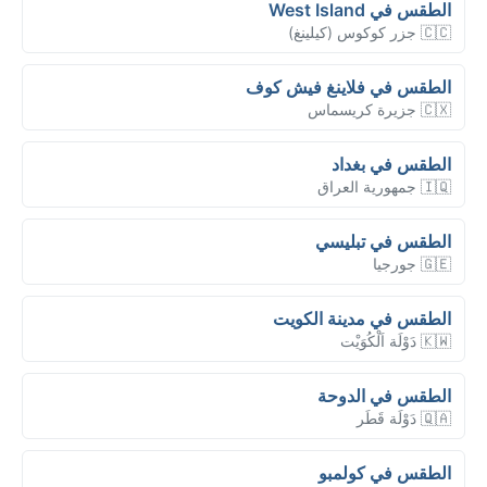
الطقس في West Island
🇨🇨 جزر كوكوس (كيلينغ)
الطقس في فلاينغ فيش كوف
🇨🇽 جزيرة كريسماس
الطقس في بغداد
🇮🇶 جمهورية العراق
الطقس في تبليسي
🇬🇪 جورجيا
الطقس في مدينة الكويت
🇰🇼 دَوْلَة اَلْكُوَيْت
الطقس في الدوحة
🇶🇦 دَوْلَة قَطَر
الطقس في كولمبو