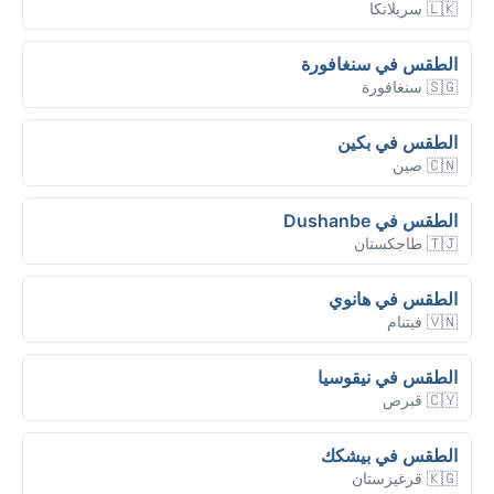
🇱🇰 سريلانكا
الطقس في سنغافورة
🇸🇬 سنغافورة
الطقس في بكين
🇨🇳 صين
الطقس في Dushanbe
🇹🇯 طاجكستان
الطقس في هانوي
🇻🇳 فيتنام
الطقس في نيقوسيا
🇨🇾 قبرص
الطقس في بيشكك
🇰🇬 قرغيزستان