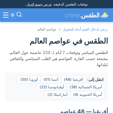
توقعات الطقس الدقيقة
.
عرض جميع الدول
.
☰
الطقس.
online
🌐
يرجى إدخال القيم أدناه للتحويل
>
عواصم العالم
الطقس في عواصم العالم
الطقس المباشر وتوقعات 7 أيام لـ 220 عاصمة حول العالم،
مجمعة حسب القارة. العواصم هي القلب السياسي والثقافي
لبلدانها.
انتقل إلى:
أفريقيا (48)
آسيا (51)
أوروبا (50)
أمريكا الشمالية (38)
أوقيانوسيا (22)
أمريكا الجنوبية (9)
أنتاركتيكا (2)
أفريقيا — 48 عواصم