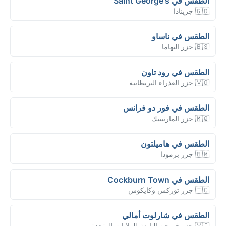
الطقس في Saint George's
🇬🇩 جرينادا
الطقس في ناساو
🇧🇸 جزر البهاما
الطقس في رود تاون
🇻🇬 جزر العذراء البريطانية
الطقس في فور دو فرانس
🇲🇶 جزر المارتينيك
الطقس في هاميلتون
🇧🇲 جزر برمودا
الطقس في Cockburn Town
🇹🇨 جزر توركس وكايكوس
الطقس في شارلوت أمالي
🇻🇮 جزر فيرجن التابعة للولايات المتحدة