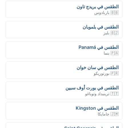
الطقس في بريدج تاون
🇧🇧 باربادوس
الطقس في بلموبان
🇧🇿 بليز
الطقس في Panamá
🇵🇦 بنما
الطقس في سان خوان
🇵🇷 بورتوريكو
الطقس في بورت أوف سبين
🇹🇹 ترينيداد وتوباغو
الطقس في Kingston
🇯🇲 جامايكا