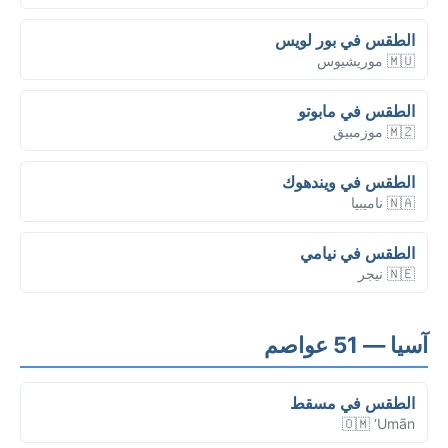
الطقس في بور لويس
🇲🇺 موريشيوس
الطقس في مابوتو
🇲🇿 موزمبيق
الطقس في ويندهوك
🇳🇦 ناميبيا
الطقس في نيامي
🇳🇪 نيجر
آسيا — 51 عواصم
الطقس في مسقط
🇴🇲 ‘Umān