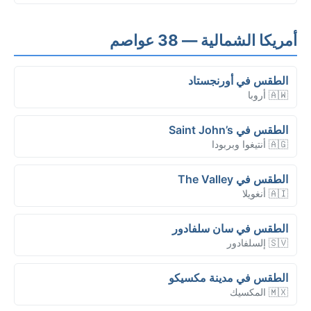
أمريكا الشمالية — 38 عواصم
الطقس في أورنجستاد
🇦🇼 أروبا
الطقس في Saint John’s
🇦🇬 أنتيغوا وبربودا
الطقس في The Valley
🇦🇮 أنغويلا
الطقس في سان سلفادور
🇸🇻 إلسلفادور
الطقس في مدينة مكسيكو
🇲🇽 المكسيك