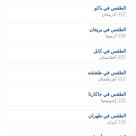
الطقس في باكو
🇦🇿 أذربيجان
الطقس في يريفان
🇦🇲 أرمينيا
الطقس في كابل
🇦🇫 أفغانستان
الطقس في طشقند
🇺🇿 أوزبكستان
الطقس في جاكارتا
🇮🇩 إندونيسيا
الطقس في طهران
🇮🇷 إيران