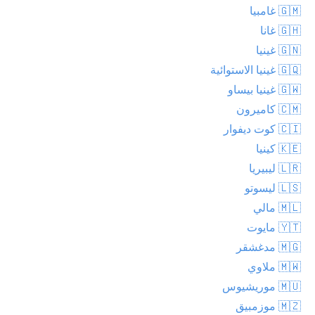
🇬🇲 غامبيا
🇬🇭 غانا
🇬🇳 غينيا
🇬🇶 غينيا الاستوائية
🇬🇼 غينيا بيساو
🇨🇲 كاميرون
🇨🇮 كوت ديفوار
🇰🇪 كينيا
🇱🇷 ليبيريا
🇱🇸 ليسوتو
🇲🇱 مالي
🇾🇹 مايوت
🇲🇬 مدغشقر
🇲🇼 ملاوي
🇲🇺 موريشيوس
🇲🇿 موزمبيق