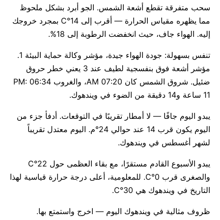
سحب متفرقة تقطع أشعة الشمس. الجو أبرد بشكل ملحوظ
مما يظهره مقياس الحرارة — أقرب إلى 14°C بمجرد خروجك
إليه. الهواء جاف، حيث انخفضت الرطوبة إلى 18%.
تنفس بسهولة: جودة الهواء جيدة، مؤشر وكالة حماية البيئة 1.
مؤشر أشعة فوق بنفسجية لطيف عند 3 يعني خطر حروق
ضئيل. شروق الشمس كان 07:20 AM، والغروب 06:34 PM:
11 ساعة و14 دقيقة من الضوء في ويندهوك.
يبدو اليوم جافًا — لا أمطار تقريبًا في التوقعات. أدفأ جزء من
اليوم يكون قرب 14 عند حوالي 24°م. اليوم معتدل تقريباً
لشهر أغسطس في ويندهوك.
يبدو الأسبوع القادم مستقرًا، مع بقاء العظمى حول 22°C
والصغرى قرب 0°C. للمعلومية، أعلى درجة حرارة قياسية لهذا
التاريخ في ويندهوك هي 30°C.
ظروف مثالية في ويندهوك اليوم — اخرج واستمتع بها.