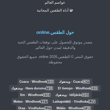
عواصم العالم
🧩 أداة الطقس المجانية
حول الطقس.online
مصدر موثوق للحصول على توقعات الطقس الحية
والدقيقة لمدن حول العالم.
حقوق النشر © الطقس.online 2026. جميع الحقوق
محفوظة.
🇮🇩
🇲🇾
Cuaca · ويندهوك
Cuaca · Windhoek
🇹🇷
🇪🇸
El tiempo · Windhoek
Hava durumu · ويندهوك
🇪🇪
🇭🇺
Időjárás · ويندهوك
Ilm · Windhoek
🇮🇹
🇱🇻
Meteo · Windhoek
Laikapstākļi · Vindhuka
🇱🇹
🇫🇷
Oras · Vindhukas
Météo · Windhoek