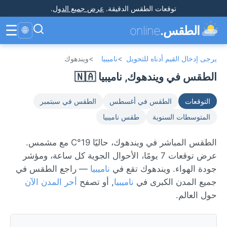
توقعات الطقس الدقيقة
.
عرض جميع الدول
.
☰
الطقس.
online
🌐
يرجى إدخال القيم أدناه للتحويل
>
ناميبيا
>
ويندهوك
الطقس في ويندهوك, ناميبيا 🇳🇦
التوقعات
الطقس في أغسطس
الطقس في سبتمبر
المتوسطات السنوية
طقس ناميبيا
الطقس المباشر في ويندهوك، حاليًا 19°C مع مشمس.
عرض توقعات 7 يومًا، الأحوال الجوية كل ساعة، ومؤشر
جودة الهواء. ويندهوك تقع في
ناميبيا
— راجع الطقس في
جميع المدن الكبرى في
ناميبيا
, أو تصفح
أحر المدن الآن
حول العالم.