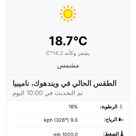
18.7°C
يشعر وكأنه 14.2°C
مشمس
الطقس الحالي في ويندهوك، ناميبيا
تم التحديث في 10:00 اليوم
💧
الرطوبة:
18%
🌬️
الرياح:
9.0 kph (326°)
🌡️
الضغط:
1020.0 mb