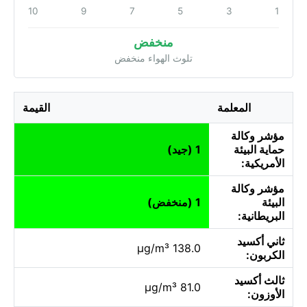
10
9
7
5
3
1
منخفض
تلوث الهواء منخفض
المعلمة
القيمة
مؤشر وكالة
حماية البيئة
1 (جيد)
الأمريكية:
مؤشر وكالة
البيئة
1 (منخفض)
البريطانية:
ثاني أكسيد
138.0 µg/m³
الكربون:
ثالث أكسيد
81.0 µg/m³
الأوزون: