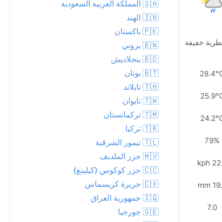
🇸🇦 المملكة العربية السعودية
🇮🇳 الهند
🇵🇰 باكستان
طرية خفيفة
🇧🇳 بروني
🇧🇩 بنجلاديش
🇧🇹 بوتان
28.4°
🇹🇭 تايلاند
25.9°
🇹🇼 تايوان
🇹🇲 تركمانستان
24.2°
🇹🇷 تركيا
79%
🇹🇱 تيمور الشرقية
🇲🇻 جزر الملديف
22.7 
🇨🇨 جزر كوكوس (كيلينغ)
🇨🇽 جزيرة كريسماس
19.8
🇮🇶 جمهورية العراق
7.0
🇬🇪 جورجيا