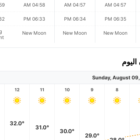
 AM
04:58 AM
04:57 AM
04:57 AM
 PM
06:33 PM
06:34 PM
06:35 PM
g
New Moon
New Moon
New Moon
nt
اليوم
Sunday, August 09
12
11
10
9
8
32.0°
31.0°
30.0°
29.0°
28.0°