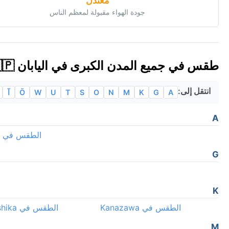
معتدل
جودة الهواء مقبولة لمعظم الناس
طقس في جميع المدن الكبرى في اليابان 🇯🇵
انتقل إلى:
A
G
K
M
N
O
S
T
U
W
Ō
آ
A
الطقس في Aihara
G
K
الطقس في Kanazawa
الطقس في Katsushika
M