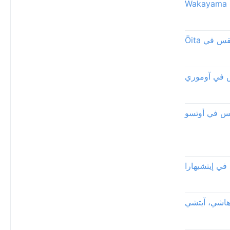
W
س في Ōita
 في آوموري
س في أوتسو
ي إيتشيهارا
اشي، آيتشي