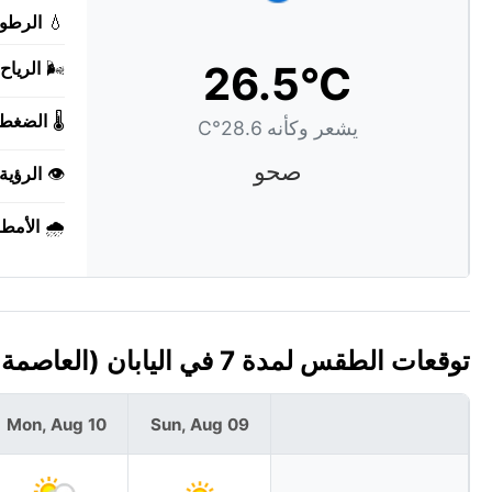
💧
الرطوب
26.5°C
🌬️
الرياح:
🌡️
الضغط:
يشعر وكأنه 28.6°C
صحو
👁️
الرؤية:
🌧️
الأمطا
توقعات الطقس لمدة 7 في اليابان (العاصمة: طوكيو)
Mon, Aug 10
Sun, Aug 09