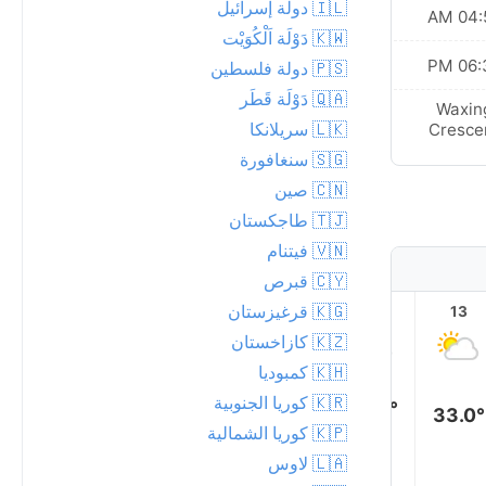
🇮🇱 دولة إسرائيل
04:59
🇰🇼 دَوْلَة اَلْكُوَيْت
06:32
🇵🇸 دولة فلسطين
🇶🇦 دَوْلَة قَطَر
Waxin
🇱🇰 سريلانكا
Cresce
🇸🇬 سنغافورة
🇨🇳 صين
🇹🇯 طاجكستان
🇻🇳 فيتنام
🇨🇾 قبرص
🇰🇬 قرغيزستان
18
17
16
15
14
13
🇰🇿 كازاخستان
🇰🇭 كمبوديا
🇰🇷 كوريا الجنوبية
33.0°
33.0°
33.0°
32.0°
🇰🇵 كوريا الشمالية
31.0°
30.0°
🇱🇦 لاوس