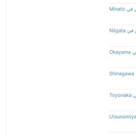
Minato
Niigat
Oka
S
To