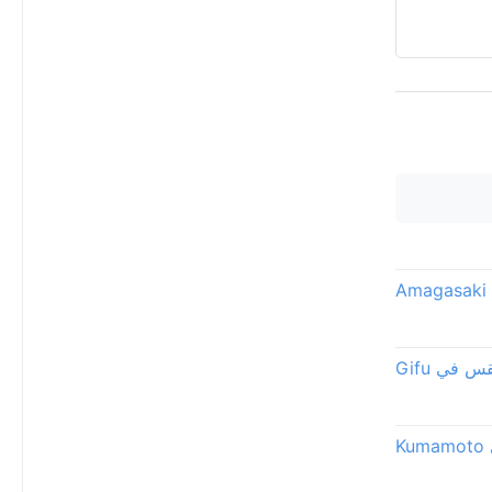
A
 في Gifu
K