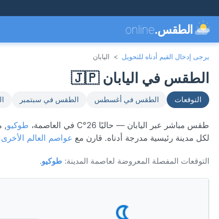
الطقس.
online
يرجى إدخال القيم أدناه للتحويل
>
اليابان
الطقس في اليابان 🇯🇵
التوقعات
الطقس في أغسطس
الطقس في سبتمبر
ال
طقس مباشر عبر اليابان — حاليًا 26°C في العاصمة،
طوكيو
لكل مدينة رئيسية مدرجة أدناه. قارن مع
عواصم العالم الأخرى
أ
التوقعات المفصلة المعروضة لعاصمة المدينة:
طوكيو
.