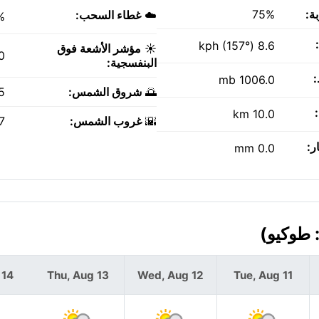
ة:
75%
☁️
غطاء السحب:
%
8.6 kph (157°)
☀️
مؤشر الأشعة فوق
0
البنفسجية:
1006.0 mb
🌅
شروق الشمس:
AM
10.0 km
🌇
غروب الشمس:
PM
ر:
0.0 mm
 14
Thu, Aug 13
Wed, Aug 12
Tue, Aug 11