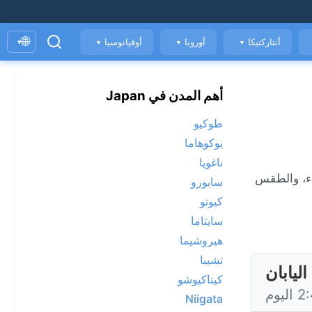
🌐
أنتاركتيكا
أوروبا
أوقيانوسيا
▾
▼
▼
▼
أهم المدن في Japan
طوكيو
يوكوهاما
ناغويا
ة الهواء، والطقس
سابورو
كيوتو
سايتاما
هيروشيما
تشيبا
ليابان
كيتاكيوشو
Niigata