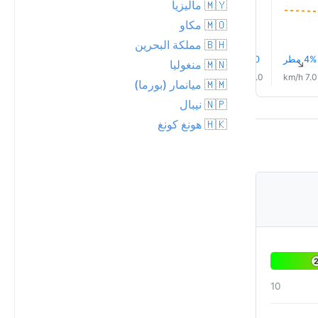
🇲🇾 ماليزيا
🇲🇴 مكاو
🇧🇭 مملكة البحرين
4% مطر
0.0 mm
0.0 mm
4% مطر
3% مطر
0.0 mm
↑
↑
↑
↑
↑
🇲🇳 منغوليا
↑
20.0 km/h
18.0 km/h
19.0 km/h
15.0 km/h
10.0 km/h
7.0 km/h
🇲🇲 ميانمار (بورما)
🇳🇵 نيبال
🇭🇰 هونغ كونغ
10