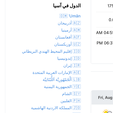
الدول في آسيا
17
🇴🇲 ‘Umān
0.
🇦🇿 أذربيجان
🇦🇲 أرمينيا
04:55 
🇦🇫 أفغانستان
06:37 
🇺🇿 أوزبكستان
🇮🇴 إقليم المحيط الهندي البريطاني
🇮🇩 إندونيسيا
🇮🇷 إيران
🇦🇪 الإمارات العربية المتحدة
🇱🇧 اَلْجُمْهُورِيَّة اَللُّبْنَانِيَّة
🇾🇪 الجمهورية اليمنية
🇸🇾 الشام
Fri, Aug
🇵🇭 الفلبين
🇯🇴 المملكة الاردنية الهاشمية