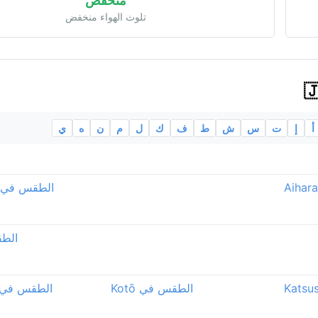
منخفض
تلوث الهواء منخفض
أ
إ
ت
س
ش
ط
ف
ك
ل
م
ن
ه
ي
الطقس في magasaki
الطقس
الطقس في Kotō
الطقس في umamoto