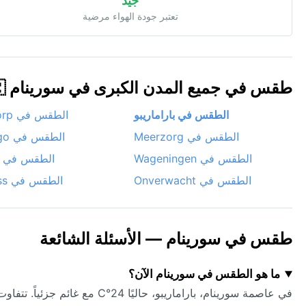
جيد
تعتبر جودة الهواء مرضية
طقس في جميع المدن الكبرى في سورينام 🇸🇷
الطقس في باراماريبو
الطقس في Lelydorp
الطقس في Meerzorg
الطقس في Moengo
الطقس في Wageningen
الطقس في Albina
الطقس في Onverwacht
الطقس في Totness
طقس في سورينام — الأسئلة الشائعة
ما هو الطقس في سورينام الآن؟
في عاصمة سورينام، باراماريبو، حاليًا 24°C مع غائم جزئياً. تتفاوت الظروف عبر البلاد — تحقق من توقعات المدن الفردية أدناه.