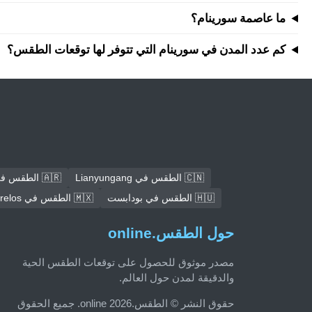
ما عاصمة سورينام؟
كم عدد المدن في سورينام التي تتوفر لها توقعات الطقس؟
🇨🇳 الطقس في Lianyungang
🇦🇷 الطقس في كوردوبا
🇭🇺 الطقس في بودابست
🇲🇽 الطقس في Ecatepec de Morelos
حول الطقس.online
مصدر موثوق للحصول على توقعات الطقس الحية
والدقيقة لمدن حول العالم.
حقوق النشر © الطقس.online 2026. جميع الحقوق