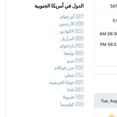
الدول في أمريكا الجنوبية
56
🇺🇾 أورجواي
0.
🇦🇷 الأرجنتين
🇪🇨 الاكوادور
06:36 
🇧🇷 البرازيل
06:57 
🇵🇾 باراجواي
🇧🇴 بوليفيا
🇵🇪 بيرو
🇫🇰 جزر فوكلاند
🇨🇱 شيلي
🇬🇫 غويانا الفرنسية
🇬🇾 غيانا
🇻🇪 فنزويلا
Wed, Aug 12
Tue, Aug
🇨🇴 كولومبيا