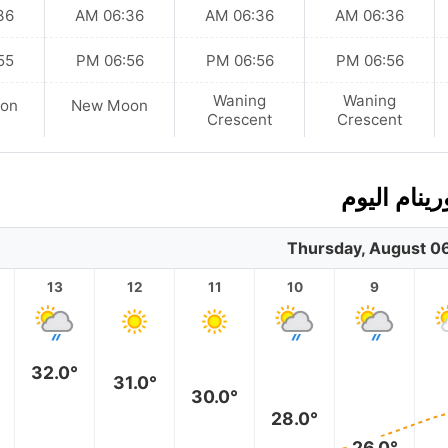
 AM
06:36 AM
06:36 AM
06:36 AM
 PM
06:56 PM
06:56 PM
06:56 PM
Waning
Waning
on
New Moon
Crescent
Crescent
ينام اليوم
Thursday, August 0
13
12
11
10
9
32.0°
31.0°
30.0°
28.0°
26.0°