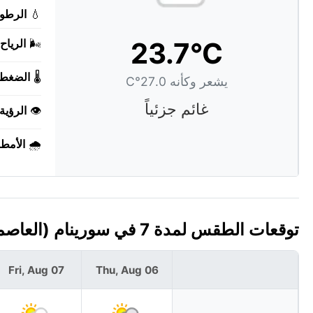
💧
الرطوب
23.7°C
🌬️
الرياح:
🌡️
الضغط:
يشعر وكأنه 27.0°C
غائم جزئياً
👁️
الرؤية:
🌧️
الأمطا
توقعات الطقس لمدة 7 في سورينام (العاصمة: باراماريبو)
Fri, Aug 07
Thu, Aug 06