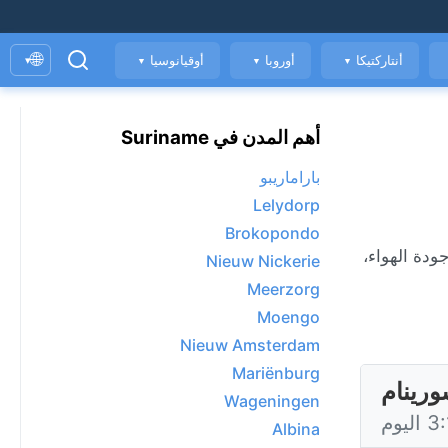
🌐
أنتاركتيكا
أوروبا
أوقيانوسيا
▾
▼
▼
▼
أهم المدن في Suriname
باراماريبو
Lelydorp
Brokopondo
 بساعة، جودة الهواء،
Nieuw Nickerie
Meerzorg
Moengo
Nieuw Amsterdam
Mariënburg
ورينام
Wageningen
Albina