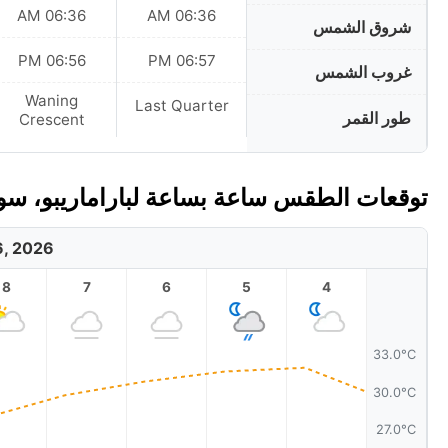
06:36 AM
06:36 AM
شروق الشمس
06:56 PM
06:57 PM
غروب الشمس
Waning
Last Quarter
طور القمر
Crescent
توقعات الطقس ساعة بساعة لباراماريبو، سور
6, 2026
8
7
6
5
4
33.0°C
30.0°C
27.0°C