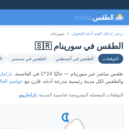
الطقس.
online
يرجى إدخال القيم أدناه للتحويل
>
سورينام
الطقس في سورينام 🇸🇷
التوقعات
الطقس في أغسطس
الطقس في سبتمبر
ال
طقس مباشر عبر سورينام — حاليًا 24°C في العاصمة،
بارامار
والطقس لكل مدينة رئيسية مدرجة أدناه. قارن مع
عواصم العال
التوقعات المفصلة المعروضة لعاصمة المدينة:
باراماريبو
.