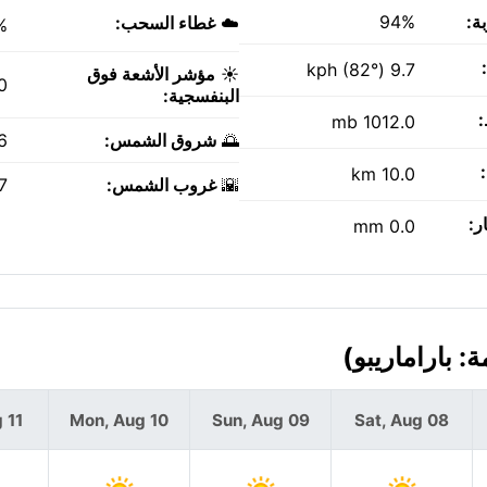
ة:
94%
☁️
غطاء السحب:
%
9.7 kph (82°)
☀️
مؤشر الأشعة فوق
0
البنفسجية:
1012.0 mb
🌅
شروق الشمس:
AM
10.0 km
🌇
غروب الشمس:
PM
ر:
0.0 mm
 11
Mon, Aug 10
Sun, Aug 09
Sat, Aug 08