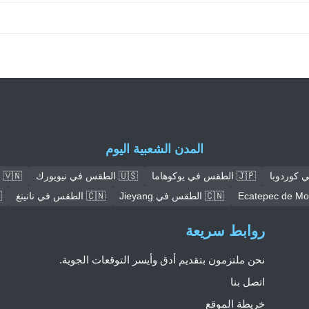
المدن الشعبية اليوم
🇯🇵 الطقس في يوكوهاما
🇺🇸 الطقس في نيويورك
🇻🇳 الطقس في هانوي
🇨🇳 الطقس في Jieyang
🇨🇳 الطقس في نانينغ
🇳
روابط سريعة
نحن ملتزمون بتقديم أدق وأيسر التوقعات الجوية.
اتصل بنا
خريطة الموقع