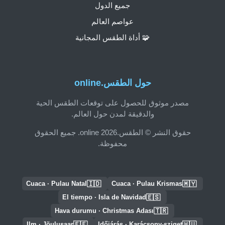
جميع الدول
عواصم العالم
🧩 أداة الطقس المجانية
حول الطقس.online
مصدر موثوق للحصول على توقعات الطقس الحية
والدقيقة لمدن حول العالم.
حقوق النشر © الطقس.online 2026. جميع الحقوق
محفوظة.
🇮🇩
🇲🇾
Cuaca · Pulau Natal
Cuaca · Pulau Krismas
🇪🇸
El tiempo · Isla de Navidad
🇹🇷
Hava durumu · Christmas Adası
🇪🇪
🇭🇺
Ilm · Jõulusaar
Időjárás · Karácsony-sziget