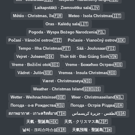
🇱🇻
Laikapstākļi · Ziemsvētku sala
🇫🇷
🇮🇹
Météo · Christmas, île
Meteo · Isola Christmas
🇱🇹
Oras · Kalėdų sala
🇵🇱
Pogoda · Wyspa Bożego Narodzenia
🇨🇿
🇸🇰
Počasí · Vánoční ostrov
Počasie · Vianočný ostrov
🇵🇹
🇫🇮
Tempo · Ilha Christmas
Sää · Joulusaari
🇩🇰
🇻🇳
Vejret · Juleøen
Thời tiết · Đảo Giáng Sinh
🇸🇮
🇷🇸
Vreme · Božični otok
Vreme · Божићно Острво
🇸🇪
🇷🇴
Vädret · Julön
Vremea · Insula Christmas
🇳🇴
Været · Christmasøya
🇬🇧🇺🇸
Weather · Christmas Island
🇩🇪
🇳🇱
Wetter · Weihnachtsinsel
Weer · Christmaseiland
🇷🇺
🇺🇦
Погода · о-в Рождества
Погода · Острів Різдва
🇹🇭
🇸🇦
الطقس · جزيرة كريسماس
สภาพอากาศ · เกาะคริสต์มาส
🇭🇰
🇯🇵
天氣 · 聖誕島
天気 · クリスマス島
🇰🇷
🇹🇼
날씨 · 크리스마스섬
天氣預報 · 聖誕島