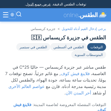
توقعات الطقس الدقيقة
.
عرض جميع الدول
.
☰
الطقس.
online
🌐
يرجى إدخال القيم أدناه للتحويل
>
جزيرة كريسماس
الطقس في جزيرة كريسماس 🇨🇽
التوقعات
الطقس في أغسطس
الطقس في سبتمبر
المتوسطات السنوية
طقس مباشر عبر جزيرة كريسماس — حاليًا 25°C في
العاصمة،
فلاينغ فيش كوف
, مع غائم جزئياً. تصفح توقعات 7
يومًا، تحديثات ساعة بساعة، جودة الهواء، والطقس لكل
مدينة رئيسية مدرجة أدناه. قارن مع
عواصم العالم الأخرى
أو شاهد
أحر المدن الآن
.
التوقعات المفصلة المعروضة لعاصمة المدينة:
فلاينغ فيش
كوف
.