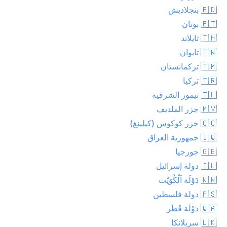
🇧🇩 بنجلاديش
🇧🇹 بوتان
🇹🇭 تايلاند
🇹🇼 تايوان
🇹🇲 تركمانستان
🇹🇷 تركيا
🇹🇱 تيمور الشرقية
🇲🇻 جزر الملديف
🇨🇨 جزر كوكوس (كيلينغ)
🇮🇶 جمهورية العراق
🇬🇪 جورجيا
🇮🇱 دولة إسرائيل
🇰🇼 دَوْلَة اَلْكُوَيْت
🇵🇸 دولة فلسطين
🇶🇦 دَوْلَة قَطَر
🇱🇰 سريلانكا