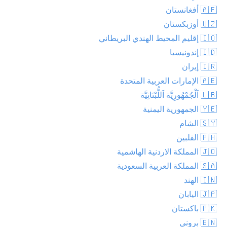
🇦🇫 أفغانستان
🇺🇿 أوزبكستان
🇮🇴 إقليم المحيط الهندي البريطاني
🇮🇩 إندونيسيا
🇮🇷 إيران
🇦🇪 الإمارات العربية المتحدة
🇱🇧 اَلْجُمْهُورِيَّة اَللُّبْنَانِيَّة
🇾🇪 الجمهورية اليمنية
🇸🇾 الشام
🇵🇭 الفلبين
🇯🇴 المملكة الاردنية الهاشمية
🇸🇦 المملكة العربية السعودية
🇮🇳 الهند
🇯🇵 اليابان
🇵🇰 باكستان
🇧🇳 بروني