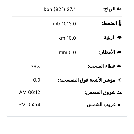
🌬️
الرياح:
27.4 kph (92°)
🌡️
الضغط:
1013.0 mb
👁️
الرؤية:
10.0 km
🌧️
الأمطار:
0.0 mm
☁️
غطاء السحب:
39%
☀️
مؤشر الأشعة فوق البنفسجية:
0.0
🌅
شروق الشمس:
06:12 AM
🌇
غروب الشمس:
05:54 PM