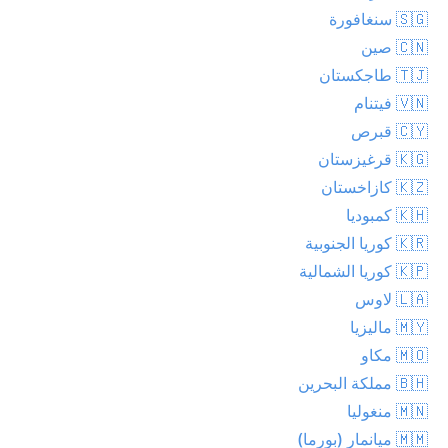
🇸🇬 سنغافورة
🇨🇳 صين
🇹🇯 طاجكستان
🇻🇳 فيتنام
🇨🇾 قبرص
🇰🇬 قرغيزستان
🇰🇿 كازاخستان
🇰🇭 كمبوديا
🇰🇷 كوريا الجنوبية
🇰🇵 كوريا الشمالية
🇱🇦 لاوس
🇲🇾 ماليزيا
🇲🇴 مكاو
🇧🇭 مملكة البحرين
🇲🇳 منغوليا
🇲🇲 ميانمار (بورما)