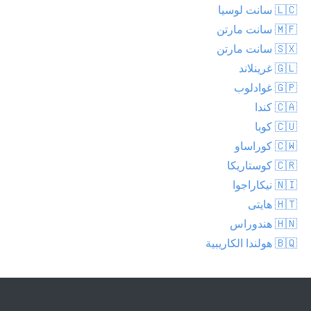
🇱🇨 سانت لوسيا
🇲🇫 سانت مارتن
🇸🇽 سانت مارتن
🇬🇱 غرينلاند
🇬🇵 غوادلوب
🇨🇦 كندا
🇨🇺 كوبا
🇨🇼 كوراساو
🇨🇷 كوستاريكا
🇳🇮 نيكاراجوا
🇭🇹 هايتى
🇭🇳 هندوراس
🇧🇶 هولندا الكاريبية