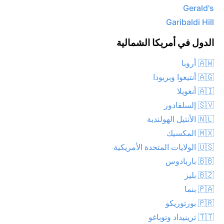
Gerald's
Garibaldi Hill
الدول في أمريكا الشمالية
🇦🇼 أروبا
🇦🇬 أنتيغوا وبربودا
🇦🇮 أنغويلا
🇸🇻 إلسلفادور
🇳🇱 الأنتيل الهولندية
🇲🇽 المكسيك
🇺🇸 الولايات المتحدة الأمريكية
🇧🇧 باربادوس
🇧🇿 بليز
🇵🇦 بنما
🇵🇷 بورتوريكو
🇹🇹 ترينيداد وتوباغو