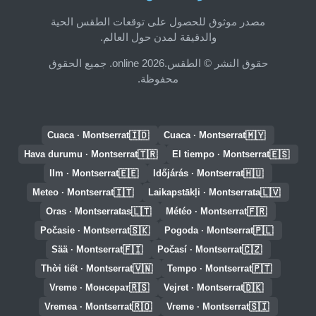
مصدر موثوق للحصول على توقعات الطقس الحية
والدقيقة لمدن حول العالم.
حقوق النشر © الطقس.online 2026. جميع الحقوق
محفوظة.
🇮🇩
🇲🇾
Cuaca · Montserrat
Cuaca · Montserrat
🇹🇷
🇪🇸
Hava durumu · Montserrat
El tiempo · Montserrat
🇪🇪
🇭🇺
Ilm · Montserrat
Időjárás · Montserrat
🇮🇹
🇱🇻
Meteo · Montserrat
Laikapstākļi · Montserrata
🇱🇹
🇫🇷
Oras · Montserratas
Météo · Montserrat
🇸🇰
🇵🇱
Počasie · Montserrat
Pogoda · Montserrat
🇫🇮
🇨🇿
Sää · Montserrat
Počasí · Montserrat
🇻🇳
🇵🇹
Thời tiết · Montserrat
Tempo · Montserrat
🇷🇸
🇩🇰
Vreme · Монсерат
Vejret · Montserrat
🇷🇴
🇸🇮
Vremea · Montserrat
Vreme · Montserrat