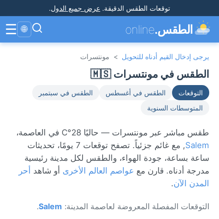
توقعات الطقس الدقيقة
.
عرض جميع الدول
.
☰
الطقس.
online
🌐
يرجى إدخال القيم أدناه للتحويل
>
مونتسرات
الطقس في مونتسرات 🇲🇸
التوقعات
الطقس في أغسطس
الطقس في سبتمبر
المتوسطات السنوية
طقس مباشر عبر مونتسرات — حاليًا 28°C في العاصمة،
Salem
, مع غائم جزئياً. تصفح توقعات 7 يومًا، تحديثات
ساعة بساعة، جودة الهواء، والطقس لكل مدينة رئيسية
مدرجة أدناه. قارن مع
عواصم العالم الأخرى
أو شاهد
أحر
المدن الآن
.
التوقعات المفصلة المعروضة لعاصمة المدينة:
Salem
.