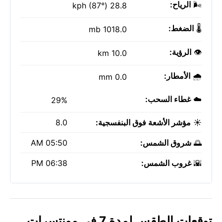
🌬️
الرياح:
28.8 kph (87°)
🌡️
الضغط:
1018.0 mb
👁️
الرؤية:
10.0 km
🌧️
الأمطار:
0.0 mm
☁️
غطاء السحب:
29%
☀️
مؤشر الأشعة فوق البنفسجية:
8.0
🌅
شروق الشمس:
05:50 AM
🌇
غروب الشمس:
06:38 PM
توقعات الطقس لمدة 7 في مونتسرات