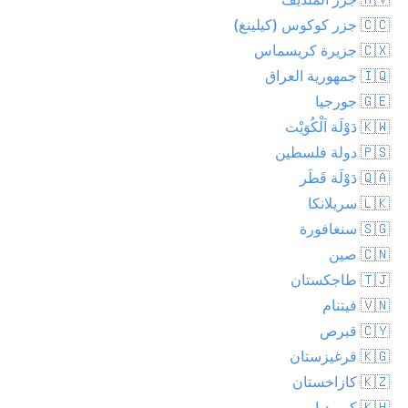
🇨🇨 جزر كوكوس (كيلينغ)
🇨🇽 جزيرة كريسماس
🇮🇶 جمهورية العراق
🇬🇪 جورجيا
🇰🇼 دَوْلَة اَلْكُوَيْت
🇵🇸 دولة فلسطين
🇶🇦 دَوْلَة قَطَر
🇱🇰 سريلانكا
🇸🇬 سنغافورة
🇨🇳 صين
🇹🇯 طاجكستان
🇻🇳 فيتنام
🇨🇾 قبرص
🇰🇬 قرغيزستان
🇰🇿 كازاخستان
🇰🇭 كمبوديا