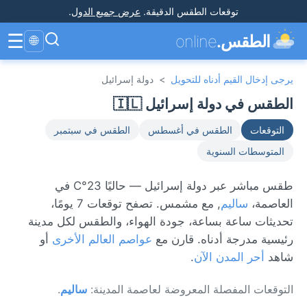
توقعات الطقس الدقيقة
.
عرض جميع الدول
.
☰
الطقس.
online
🌐
يرجى إدخال القيم أدناه للتحويل
>
دولة إسرائيل
الطقس في دولة إسرائيل 🇮🇱
التوقعات
الطقس في أغسطس
الطقس في سبتمبر
المتوسطات السنوية
طقس مباشر عبر دولة إسرائيل — حاليًا 23°C في
العاصمة،
ساليم
, مع مشمس. تصفح توقعات 7 يومًا،
تحديثات ساعة بساعة، جودة الهواء، والطقس لكل مدينة
رئيسية مدرجة أدناه. قارن مع
عواصم العالم الأخرى
أو
شاهد
أحر المدن الآن
.
التوقعات المفصلة المعروضة لعاصمة المدينة:
ساليم
.