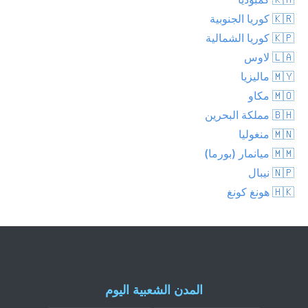
🇰🇷 كوريا الجنوبية
🇰🇵 كوريا الشمالية
🇱🇦 لاوس
🇲🇾 ماليزيا
🇲🇴 مكاو
🇧🇭 مملكة البحرين
🇲🇳 منغوليا
🇲🇲 ميانمار (بورما)
🇳🇵 نيبال
🇭🇰 هونغ كونغ
المدن الشعبية اليوم