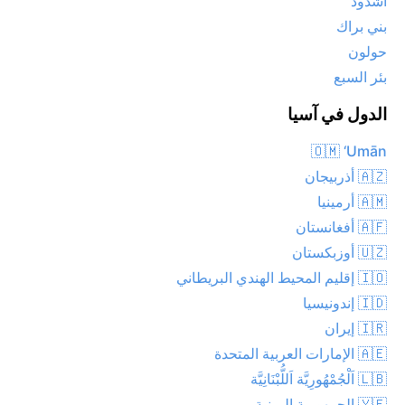
أشدود
بني براك
حولون
بئر السبع
الدول في آسيا
🇴🇲 ‘Umān
🇦🇿 أذربيجان
🇦🇲 أرمينيا
🇦🇫 أفغانستان
🇺🇿 أوزبكستان
🇮🇴 إقليم المحيط الهندي البريطاني
🇮🇩 إندونيسيا
🇮🇷 إيران
🇦🇪 الإمارات العربية المتحدة
🇱🇧 اَلْجُمْهُورِيَّة اَللُّبْنَانِيَّة
🇾🇪 الجمهورية اليمنية