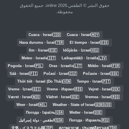
حقوق النشر © الطقس.online 2026. جميع الحقوق
محفوظة.
🇮🇩
🇲🇾
Cuaca · Israel
Cuaca · Israel
🇹🇷
🇪🇸
Hava durumu · İsrail
El tiempo · Israel
🇪🇪
🇭🇺
Ilm · Iisrael
Időjárás · Izrael
🇮🇹
🇱🇻
Meteo · Israele
Laikapstākļi · Izraēla
🇵🇱
🇱🇹
🇫🇷
Pogoda · Izrael
Oras · Izraelis
Météo · Israël
🇫🇮
🇨🇿
🇸🇰
Sää · Israel
Počasí · Izrael
Počasie · Izrael
🇻🇳
🇵🇹
Thời tiết · Israel (Do Thái)
Tempo · Israel
🇸🇮
🇷🇸
🇩🇰
Vreme · Izrael
Vreme · Израел
Vejret · Israel
🇳🇴
🇸🇪
🇷🇴
Været · Israel
Vädret · Israel
Vremea · Israel
🇳🇱
🇬🇧🇺🇸
Weer · Israël
Weather · State of Israel
🇺🇦
🇩🇪
Погода · Ізраїль
Wetter · Israel
🇸🇦
🇷🇺
Погода · Израиль
الطقس · دولة إسرائيل
🇯🇵
🇹🇭
天気 · イスラエル国
สภาพอากาศ · ประเทศอิสราเอล