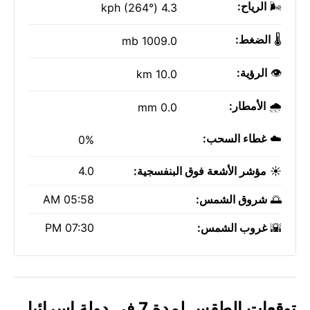
🌬️
الرياح:
4.3 kph (264°)
🌡️
الضغط:
1009.0 mb
👁️
الرؤية:
10.0 km
🌧️
الأمطار:
0.0 mm
☁️
غطاء السحب:
0%
☀️
مؤشر الأشعة فوق البنفسجية:
4.0
🌅
شروق الشمس:
05:58 AM
🌇
غروب الشمس:
07:30 PM
توقعات الطقس لمدة 7 في دولة إسرائيل