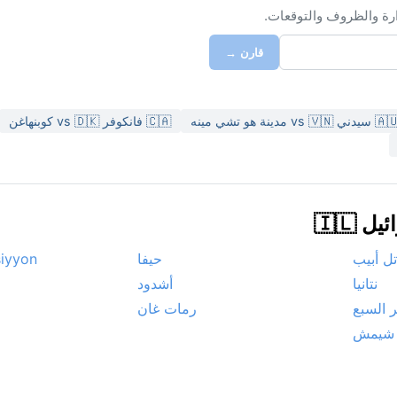
ارة والظروف والتوقعات.
قارن →
 سيدني vs 🇻🇳 مدينة هو تشي مينه
🇨🇦 فانكوفر vs 🇩🇰 كوبنهاغن
🇮🇱
تل أبيب
حيفا
siyyon
نتانيا
أشدود
ر السبع
رمات غان
 شيمش