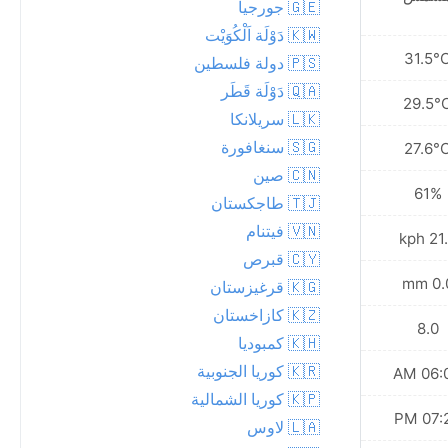
🇬🇪 جورجيا
🇰🇼 دَوْلَة اَلْكُوَيْت
29.9°C
31.5°
🇵🇸 دولة فلسطين
🇶🇦 دَوْلَة قَطَر
28.2°C
29.5°
🇱🇰 سريلانكا
🇸🇬 سنغافورة
26.7°C
27.6°
🇨🇳 صين
69%
61%
🇹🇯 طاجكستان
🇻🇳 فيتنام
18.4 kph
21.2 
🇨🇾 قبرص
0.0 mm
0.0 
🇰🇬 قرغيزستان
🇰🇿 كازاخستان
7.0
8.0
🇰🇭 كمبوديا
🇰🇷 كوريا الجنوبية
06:04 AM
06:04
🇰🇵 كوريا الشمالية
07:26 PM
07:27
🇱🇦 لاوس