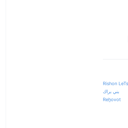
Rishon LeT
بني براك
Reẖovot