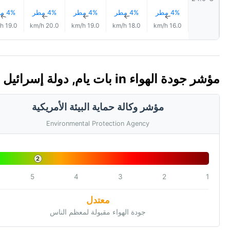
4% مطر
4% مطر
4% مطر
4% مطر
4% مطر
↑
↑
↑
↑
↑
19.0 km/h
20.0 km/h
19.0 km/h
18.0 km/h
16.0 km/h
مؤشر جودة الهواء in بات يام, دولة إسرائيل 🇮🇱 (AQI)
مؤشر وكالة حماية البيئة الأمريكية
Environmental Protection Agency
2
5
4
3
2
1
معتدل
جودة الهواء مقبولة لمعظم الناس