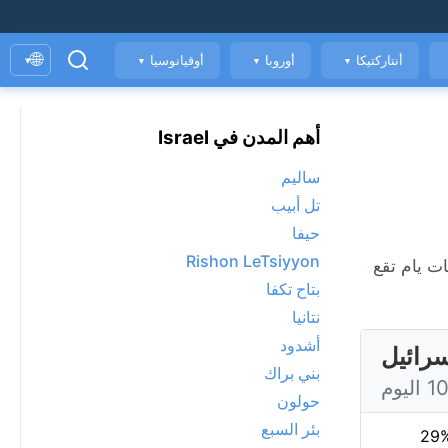
🌐
أنتاركتيكا
أوروبا
أوقيانوسيا
▾
▼
▼
▼
أهم المدن في Israel
ساليم
تل أبيب
حيفا
Rishon LeTsiyyon
ة الهواء. بات يام تقع
بتاح تكفا
نتانيا
أشدود
سرائيل
بني براك
حولون
بئر السبع
29