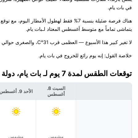
في بات يام.
يتماشى تماماً مع متوسط أغسطس المعتاد لـبات يام.
لا تغير كبير هذا الأسبوع — العظمى قرب 31°C، والصغرى حوالي 26°C. للمعلومية، أعلى درجة حرارة قياسية لهذا التاريخ في بات يام هي 36°C.
خلاصة القول: إنه يوم رائع للخروج في بات يام.
توقعات الطقس لمدة 7 يوم لـ بات يام، دولة إسرائيل 🇮🇱
السبت 8.
الأحد 9. أغسطس
أغسطس
مشمس
مشمس