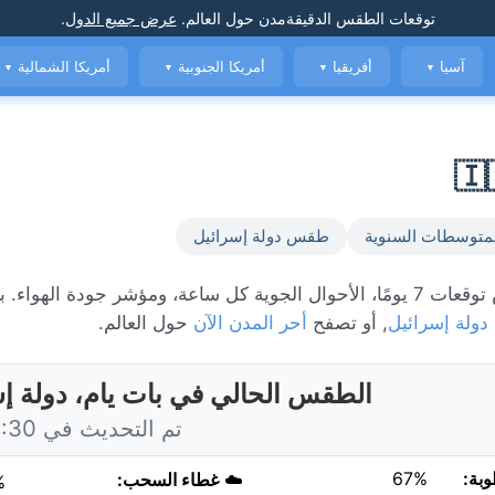
توقعات الطقس الدقيقة
مدن حول العالم
.
عرض جميع الدول
.
آسيا
أفريقيا
أمريكا الجنوبية
أمريكا الشمالية
▼
▼
▼
▼
متوسطات السنوية
طقس دولة إسرائيل
الطقس المباشر في بات يام، حاليًا 28°C مع غائم جزئياً. عرض توقعات 7 يومًا، الأحوال الجوية كل ساعة، ومؤشر جود
دولة إسرائيل
, أو تصفح
أحر المدن الآن
حول العالم.
الطقس الحالي في بات يام، دولة إ
تم التحديث في 10:30 اليوم
وبة:
67%
☁️
غطاء السحب:
%