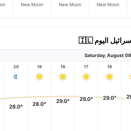
on
New Moon
New Moon
New Moon
يل اليوم 🇮🇱
Saturday, August 0
20
19
18
17
16
2
29.0°
29.0°
29.0°
28.0°
28.0°