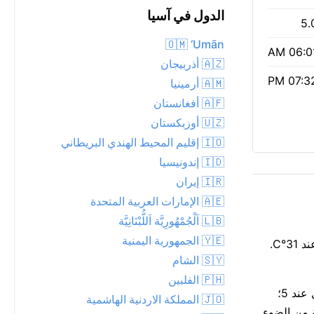
الدول في آسيا
5.
🇴🇲 ‘Umān
06:01 A
🇦🇿 أذربيجان
07:32 P
🇦🇲 أرمينيا
🇦🇫 أفغانستان
🇺🇿 أوزبكستان
🇮🇴 إقليم المحيط الهندي البريطاني
🇮🇩 إندونيسيا
🇮🇷 إيران
🇦🇪 الإمارات العربية المتحدة
🇱🇧 اَلْجُمْهُورِيَّة اَللُّبْنَانِيَّة
🇾🇪 الجمهورية اليمنية
تسخن بات يام بشدة عند 28°م هذه الساعة، غائم جزئياً في الأعلى. سحب متفرقة تقطع أشعة الشمس. الإحساس الحقيقي أعلى قليلاً عند 31°C.
🇸🇾 الشام
🇵🇭 الفلبين
الهواء معتدل اليوم — مؤشر وكالة حماية البيئة 2؛ قد يلاحظه الأشخاص ذوو الحساسية غير العادية. مؤشر الأشعة فوق البنفسجية معتدل عند 5؛
🇯🇴 المملكة الاردنية الهاشمية
 الظهيرة. شروق الشمس كان 06:01 AM، والغروب 07:32 PM: 13 ساعة و31 دقيقة من الضوء