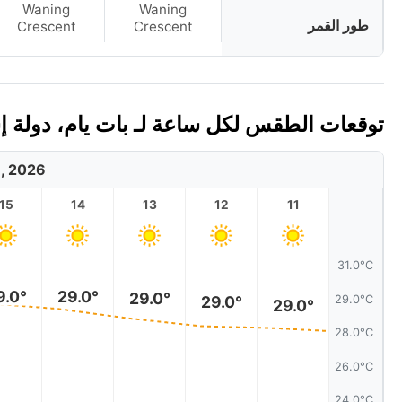
Waning
Waning
طور القمر
Crescent
Crescent
توقعات الطقس لكل ساعة لـ بات يام، دولة إسرائ
8, 2026
15
14
13
12
11
31.0°C
9.0°
29.0°
29.0°
29.0°C
29.0°
29.0°
28.0°C
26.0°C
24.0°C