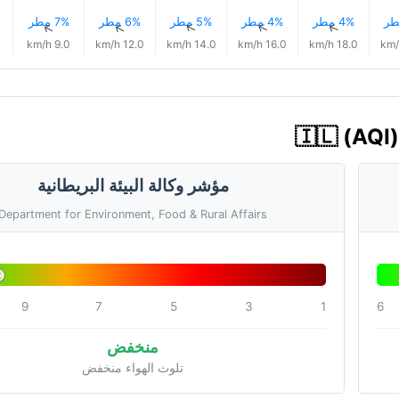
4% مطر
4% مطر
5% مطر
6% مطر
7% مطر
↑
↑
↑
↑
↑
9.0 km/h
12.0 km/h
14.0 km/h
16.0 km/h
18.0 km/h
مؤشر وكالة البيئة البريطانية
Department for Environment, Food & Rural Affairs
2
9
7
5
3
1
6
منخفض
تلوث الهواء منخفض