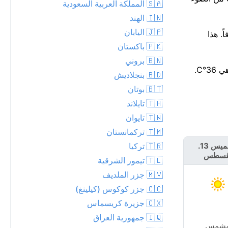
🇸🇦 المملكة العربية السعودية
🇮🇳 الهند
🇯🇵 اليابان
و جافاً. هذا
🇵🇰 باكستان
🇧🇳 بروني
🇧🇩 بنجلاديش
🇧🇹 بوتان
🇹🇭 تايلاند
🇹🇼 تايوان
🇹🇲 تركمانستان
🇹🇷 تركيا
الخميس 13.
الجمعة 14.
غسطس
أغسطس
🇹🇱 تيمور الشرقية
🇲🇻 جزر الملديف
🇨🇨 جزر كوكوس (كيلينغ)
🇨🇽 جزيرة كريسماس
🇮🇶 جمهورية العراق
شمس
مشمس