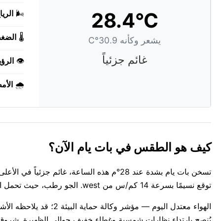
28.4°C
🌬️
الريا
🌡️
الضغ
يشعر وكأنه 30.9°C
غائم جزئياً
👁️
الرؤي
🌧️
الأم
كيف هو الطقس في بات يام الآن؟
توقع نسيمًا بسرعة 14 كم/س من west. الجو رطب، حيث تحمل الأجواء 67%.