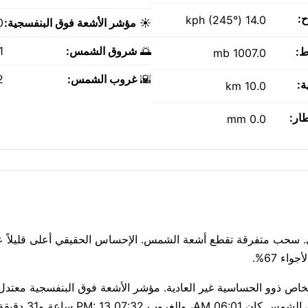
ح:
14.0 kph (245°)
☀️
مؤشر الأشعة فوق البنفسجية:
0
🌅
شروق الشمس:
M
ط:
1007.0 mb
🌇
غروب الشمس:
M
ة:
10.0 km
طار:
0.0 mm
يُنصح بارتداء نظارات شمسية وغطاء خفيف حوالي