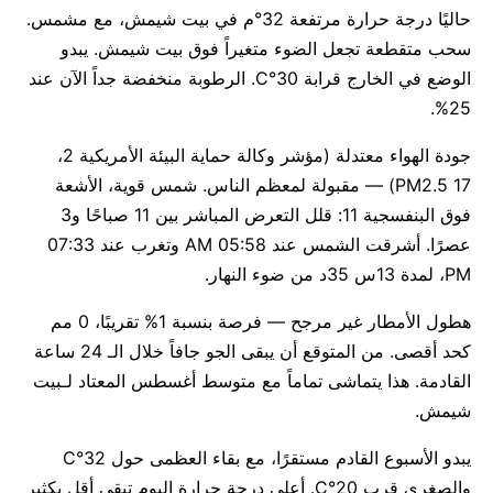
حاليًا درجة حرارة مرتفعة 32°م في بيت شيمش، مع مشمس.
سحب متقطعة تجعل الضوء متغيراً فوق بيت شيمش. يبدو
الوضع في الخارج قرابة 30°C. الرطوبة منخفضة جداً الآن عند
25%.
جودة الهواء معتدلة (مؤشر وكالة حماية البيئة الأمريكية 2،
PM2.5 17) — مقبولة لمعظم الناس. شمس قوية، الأشعة
فوق البنفسجية 11: قلل التعرض المباشر بين 11 صباحًا و3
عصرًا. أشرقت الشمس عند 05:58 AM وتغرب عند 07:33
PM، لمدة 13س 35د من ضوء النهار.
هطول الأمطار غير مرجح — فرصة بنسبة 1% تقريبًا، 0 مم
كحد أقصى. من المتوقع أن يبقى الجو جافاً خلال الـ 24 ساعة
القادمة. هذا يتماشى تماماً مع متوسط أغسطس المعتاد لـبيت
شيمش.
يبدو الأسبوع القادم مستقرًا، مع بقاء العظمى حول 32°C
والصغرى قرب 20°C. أعلى درجة حرارة اليوم تبقى أقل بكثير