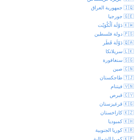
🇮🇶 جمهورية العراق
🇬🇪 جورجيا
🇰🇼 دَوْلَة اَلْكُوَيْت
🇵🇸 دولة فلسطين
🇶🇦 دَوْلَة قَطَر
🇱🇰 سريلانكا
🇸🇬 سنغافورة
🇨🇳 صين
🇹🇯 طاجكستان
🇻🇳 فيتنام
🇨🇾 قبرص
🇰🇬 قرغيزستان
🇰🇿 كازاخستان
🇰🇭 كمبوديا
🇰🇷 كوريا الجنوبية
🇰🇵 كوريا الشمالية