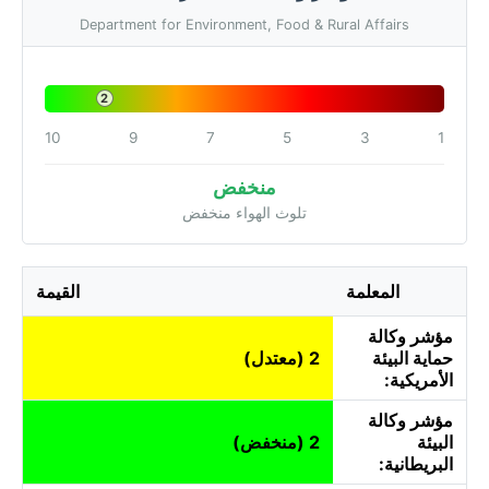
Department for Environment, Food & Rural Affairs
2
10
9
7
5
3
1
منخفض
تلوث الهواء منخفض
المعلمة
القيمة
مؤشر وكالة
حماية البيئة
2 (معتدل)
الأمريكية:
مؤشر وكالة
البيئة
2 (منخفض)
البريطانية: