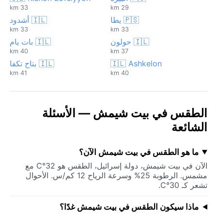
33 km
29 km
🇵🇸 يطا
🇮🇱 أشدود
33 km
33 km
🇮🇱 حولون
🇮🇱 بات يام
40 km
37 km
🇮🇱 Ashkelon
🇮🇱 بتاح تكفا
41 km
40 km
الطقس في بيت شيمش — الأسئلة
الشائعة
ما هو الطقس في بيت شيمش الآن؟
الآن في بيت شيمش، دولة إسرائيل، الطقس هو 32°C مع
مشمس. الرطوبة 25% وسرعة الرياح 12 كم/س. الأحوال
تشعر كـ 30°C.
ماذا سيكون الطقس في بيت شيمش غدًا؟