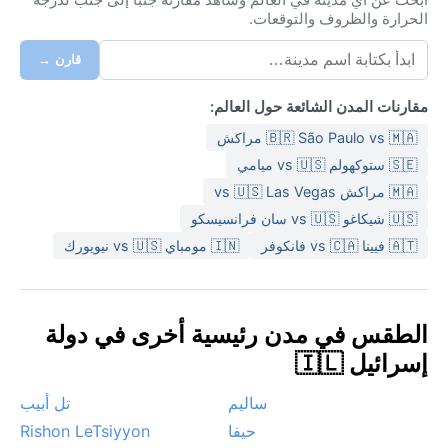
الحرارة والظروف والتوقعات.
قارن →
مقارنات المدن الشائعة حول العالم:
🇧🇷 São Paulo vs 🇲🇦 مراكش
🇸🇪 ستوكهولم vs 🇺🇸 ميامي
🇲🇦 مراكش vs 🇺🇸 Las Vegas
🇺🇸 شيكاغو vs 🇺🇸 سان فرانسيسكو
🇦🇹 فيينا vs 🇨🇦 فانكوفر
🇮🇳 مومباي vs 🇺🇸 نيويورك
الطقس في مدن رئيسية أخرى في دولة
إسرائيل 🇮🇱
ساليم
تل أبيب
حيفا
Rishon LeTsiyyon