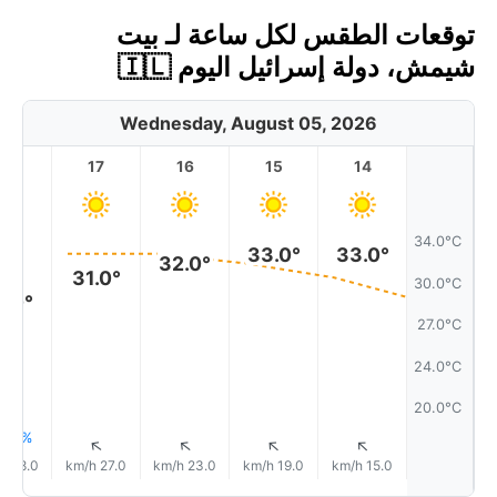
توقعات الطقس لكل ساعة لـ بيت
شيمش، دولة إسرائيل اليوم 🇮🇱
Wednesday, August 05, 2026
18
17
16
15
14
34.0°C
33.0°
33.0°
32.0°
31.0°
30.0°C
9.0°
27.0°C
24.0°C
20.0°C
1% مطر
↑
↑
↑
↑
↑
28.0 km/h
27.0 km/h
23.0 km/h
19.0 km/h
15.0 km/h