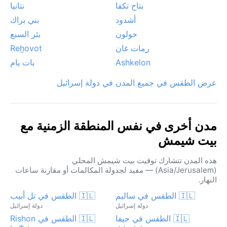
بتاح تكفا
نتانيا
أشدود
بني براك
حولون
بئر السبع
رمات غان
Reẖovot
Ashkelon
بات يام
عرض الطقس في جميع المدن في دولة إسرائيل
مدن أخرى في نفس المنطقة الزمنية مع
بيت شيمش
هذه المدن تتشارك توقيت بيت شيمش المحلي
(Asia/Jerusalem) — مفيد لجدولة المكالمات أو مقارنة ساعات
النهار.
🇮🇱 الطقس في ساليم
🇮🇱 الطقس في تل أبيب
دولة إسرائيل
دولة إسرائيل
🇮🇱 الطقس في حيفا
🇮🇱 الطقس في Rishon