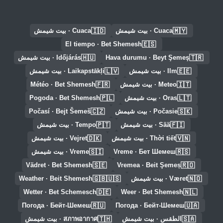
🇮🇩
🇲🇾
Cuaca · بيت شيمش
Cuaca · بيت شيمش
🇪🇸
El tiempo · Bet Shemesh
🇭🇺
🇹🇷
Hava durumu · Beyt Şemeş
Időjárás · بيت شيمش
🇱🇻
🇪🇪
Ilm · بيت شيمش
Laikapstākļi · بيت شيمش
🇫🇷
🇮🇹
Meteo · بيت شيمش
Météo · Bet Shemesh
🇵🇱
🇱🇹
Oras · بيت شيمش
Pogoda · Bet Shemesh
🇨🇿
🇸🇰
Počasie · بيت شيمش
Počasí · Bejt Šemeš
🇵🇹
🇫🇮
Sää · بيت شيمش
Tempo · بيت شيمش
🇩🇰
🇻🇳
Thời tiết · بيت شيمش
Vejret · بيت شيمش
🇸🇮
🇷🇸
Vreme · Бет Шемеш
Vreme · بيت شيمش
🇸🇪
🇷🇴
Vädret · Bet Shemesh
Vremea · Beit Şemeș
🇬🇧🇺🇸
🇳🇴
Været · بيت شيمش
Weather · Beit Shemesh
🇩🇪
🇳🇱
Wetter · Bet Schemesch
Weer · Bet Shemesh
🇷🇺
🇺🇦
Погода · Бейт-Шемеш
Погода · Бейт-Шемеш
🇹🇭
🇸🇦
الطقس · بيت شيمش
สภาพอากาศ · بيت شيمش