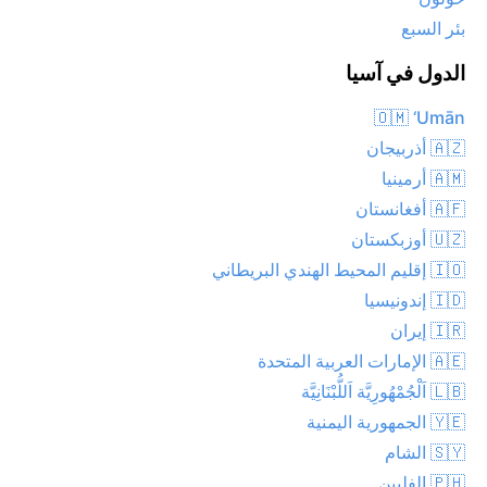
بئر السبع
الدول في آسيا
🇴🇲 ‘Umān
🇦🇿 أذربيجان
🇦🇲 أرمينيا
🇦🇫 أفغانستان
🇺🇿 أوزبكستان
🇮🇴 إقليم المحيط الهندي البريطاني
🇮🇩 إندونيسيا
🇮🇷 إيران
🇦🇪 الإمارات العربية المتحدة
🇱🇧 اَلْجُمْهُورِيَّة اَللُّبْنَانِيَّة
🇾🇪 الجمهورية اليمنية
🇸🇾 الشام
🇵🇭 الفلبين