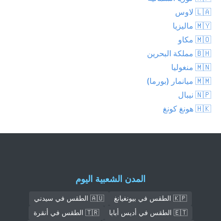
🇱🇦 لاوس
🇲🇾 ماليزيا
🇲🇴 مكاو
🇧🇭 مملكة البحرين
🇲🇳 منغوليا
🇲🇲 ميانمار (بورما)
🇳🇵 نيبال
🇭🇰 هونغ كونغ
المدن الشعبية اليوم
🇰🇵 الطقس في بيونغيانغ
🇦🇺 الطقس في سيدني
🇪🇹 الطقس في أديس أبابا
🇹🇷 الطقس في أنقرة