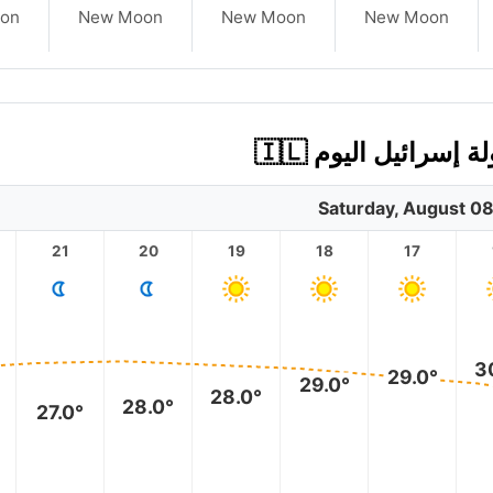
on
New Moon
New Moon
New Moon
Saturday, August 0
21
20
19
18
17
3
29.0°
29.0°
28.0°
28.0°
27.0°