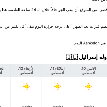
هطول الأمطار غير مرجح — فرصة بنسبة 6% تقريبًا، 0 مم كحد أقصى. من المتوقع أن يبقى ال
رجات الحرارة ثابتة إلى حد كبير هذا الأسبوع، قرب 31°C معظم فترات بعد الظهر. أعلى درجة حرارة اليوم تبقى أقل بكث
ليوم.
الاثنين 10.
الثلاثاء 11.
الأربعاء 12.
أغسطس
أغسطس
أغسطس
أ
مشمس
مشمس
مشمس
م