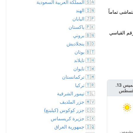
🇸🇦 المملكة العربية السعودية
🇮🇳 الهند
جو جافاً خلال الـ 24 ساعة القادمة. هذا يتماشى تماماً
🇯🇵 اليابان
🇵🇰 باكستان
ير من الرقم القياسي
🇧🇳 بروني
🇧🇩 بنجلاديش
🇧🇹 بوتان
🇹🇭 تايلاند
🇹🇼 تايوان
🇹🇲 تركمانستان
🇹🇷 تركيا
الخميس 13.
الجمعة 14.
غسطس
أغسطس
🇹🇱 تيمور الشرقية
🇲🇻 جزر الملديف
🇨🇨 جزر كوكوس (كيلينغ)
🇨🇽 جزيرة كريسماس
🇮🇶 جمهورية العراق
شمس
مشمس