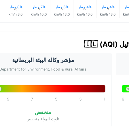
4% مطر
4% مطر
6% مطر
7% مطر
8% مطر
↑
↑
↑
↑
↑
8.0 km/h
10.0 km/h
13.0 km/h
16.0 km/h
18.0 km/h
مؤشر وكالة البيئة البريطانية
Department for Environment, Food & Rural Affairs
2
1
9
7
5
3
1
6
منخفض
تلوث الهواء منخفض