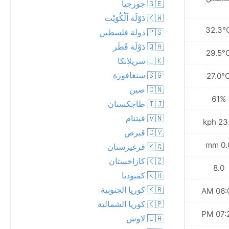
🇬🇪 جورجيا
🇰🇼 دَوْلَة اَلْكُوَيْت
30.4°C
32.3°
🇵🇸 دولة فلسطين
🇶🇦 دَوْلَة قَطَر
28.2°C
29.5°
🇱🇰 سريلانكا
🇸🇬 سنغافورة
26.1°C
27.0°
🇨🇳 صين
70%
61%
🇹🇯 طاجكستان
🇻🇳 فيتنام
18.7 kph
23.0 
🇨🇾 قبرص
0.0 mm
0.0 
🇰🇬 قرغيزستان
🇰🇿 كازاخستان
8.0
8.0
🇰🇭 كمبوديا
🇰🇷 كوريا الجنوبية
06:06 AM
06:05
🇰🇵 كوريا الشمالية
07:26 PM
07:27
🇱🇦 لاوس