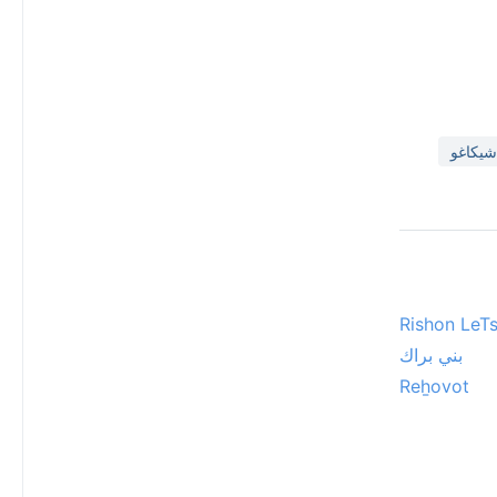
Rishon LeT
بني براك
Reẖovot