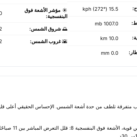
ح:
15.5 kph (272°)
☀️
مؤشر الأشعة فوق
0
البنفسجية:
ط:
1007.0 mb
🌅
شروق الشمس:
AM
ة:
10.0 km
🌇
غروب الشمس:
PM
طار:
0.0 mm
 29°م في Ashkelon، مع مشمس. سحب متفرقة تلطف من حدة أشعة الشمس. الإحساس الحقيقي أعلى قلي