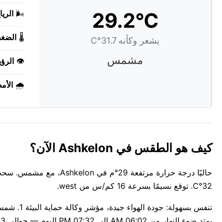
29.2°C
🌬️
الريا
🌡️
الضغ
يشعر وكأنه 31.7°C
مشمس
👁️
الرؤي
🌧️
الأم
كيف هو الطقس في Ashkelon الآن؟
حاليًا درجة حرارة مرتفعة
32°C. توقع نسيمًا بسرعة 16 كم/س من west.
يمتد ضوء النهار من 06:02 AM إلى 07:32 PM اليوم — حوالي 13س 30د.