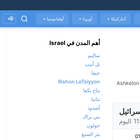
🌐
أنتاركتيكا
أوروبا
أوقيانوسيا
▾
▼
▼
▼
أهم المدن في Israel
ساليم
تل أبيب
حيفا
Rishon LeTsiyyon
الطقس المباشر في Ashkelon، حاليًا 29°C مع مشمس. عرض توقعات 7 يومًا، الأحوال الجوية كل ساعة، ومؤشر جودة الهواء. Ashkelon
بتاح تكفا
نتانيا
أشدود
بني براك
حولون
بئر السبع
0