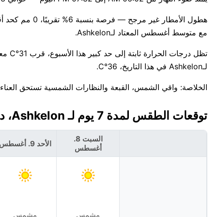
مع متوسط أغسطس المعتاد لـAshkelon.
تظل د
لـAshkelon في هذا التاريخ، 36°C.
الخلاصة: واقي الشمس، القبعة والنظارات الشمسية تستحق العناء في Ashkelon ا
توقعات الطقس لمدة 7 يوم لـ Ashkelon، دولة إسرائيل 🇮🇱
السبت 8.
الأحد 9. أغسطس
أغسطس
مشمس
مشمس