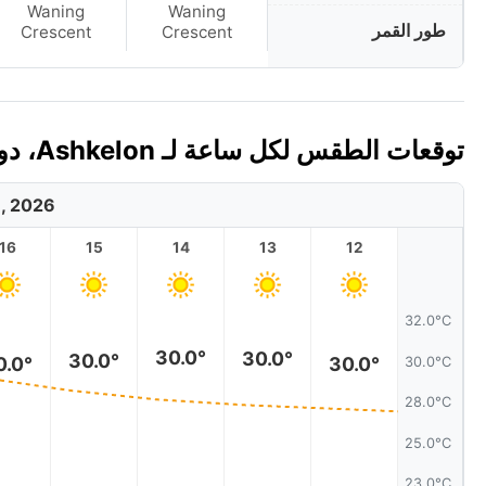
Waning
Waning
طور القمر
Crescent
Crescent
توقعات الطقس لكل ساعة لـ Ashkelon، دولة إسرائيل اليوم 🇮🇱
8, 2026
16
15
14
13
12
32.0°C
30.0°
30.0°
30.0°
0.0°
30.0°
30.0°C
28.0°C
25.0°C
23.0°C