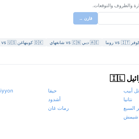
ارة والظروف والتوقعات.
قارن →
🇦🇪 دبي vs 🇨🇳 شانغهاي
🇩🇰 كوبنهاغن vs 🇺🇸 شيكاغو
🇮🇱
تل أبيب
حيفا
siyyon
نتانيا
أشدود
ر السبع
رمات غان
 شيمش