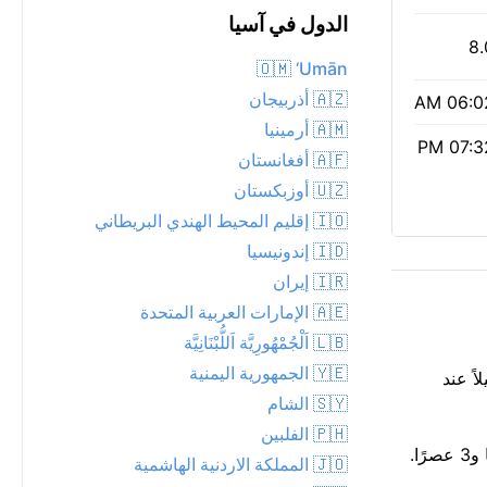
الدول في آسيا
8.
🇴🇲 ‘Umān
🇦🇿 أذربيجان
06:02 
🇦🇲 أرمينيا
07:32 
🇦🇫 أفغانستان
🇺🇿 أوزبكستان
🇮🇴 إقليم المحيط الهندي البريطاني
🇮🇩 إندونيسيا
🇮🇷 إيران
🇦🇪 الإمارات العربية المتحدة
🇱🇧 اَلْجُمْهُورِيَّة اَللُّبْنَانِيَّة
🇾🇪 الجمهورية اليمنية
لاً عند
🇸🇾 الشام
🇵🇭 الفلبين
تنفس بسهولة: جودة الهواء جيدة، مؤشر وكالة حماية البيئة 1. شمس قوية، الأشعة فوق البنفسجية 8: قلل التعرض المباشر بين 11 صباحًا و3 عصرًا.
🇯🇴 المملكة الاردنية الهاشمية