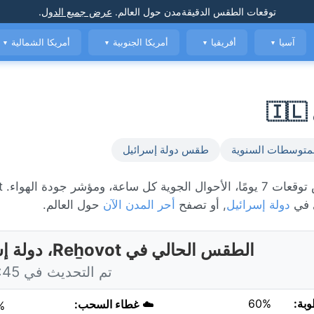
توقعات الطقس الدقيقة
مدن حول العالم
.
عرض جميع الدول
.
آسيا
أفريقيا
أمريكا الجنوبية
أمريكا الشمالية
▼
▼
▼
▼
متوسطات السنوية
طقس دولة إسرائيل
الطقس ال
 في
دولة إسرائيل
, أو تصفح
أحر المدن الآن
حول العالم.
الطقس الحالي في Reẖovot، دولة إسرائيل
تم التحديث في 11:45 اليوم
وبة:
60%
☁️
غطاء السحب:
%