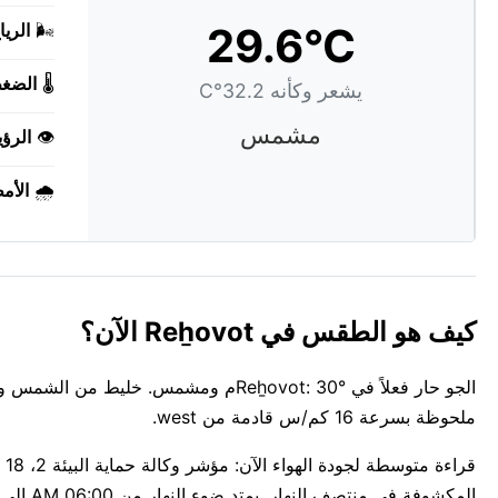
29.6°C
🌬️
الريا
🌡️
الضغ
يشعر وكأنه 32.2°C
مشمس
👁️
الرؤي
🌧️
الأم
كيف هو الطقس في Reẖovot الآن؟
ملحوظة بسرعة 16 كم/س قادمة من west.
المكشوفة في منتصف النهار. يمتد ضوء النهار من 06:00 AM إلى 07:31 PM اليوم — حوالي 13س 31د.