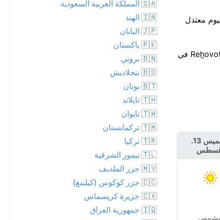
🇸🇦 المملكة العربية السعودية
🇮🇳 الهند
م والليلة. اليوم معتدل
🇯🇵 اليابان
🇵🇰 باكستان
لا تغير كبير هذا الأسبوع — العظمى قرب 32°C، والصغرى حوالي 25°C. أعلى درجة حرارة اليوم تبقى أقل بكثير من الرقم القياسي لـReẖovot في
🇧🇳 بروني
🇧🇩 بنجلاديش
🇧🇹 بوتان
🇹🇭 تايلاند
🇹🇼 تايوان
🇹🇲 تركمانستان
🇹🇷 تركيا
الخميس 13.
الجمعة 14.
غسطس
أغسطس
🇹🇱 تيمور الشرقية
🇲🇻 جزر الملديف
🇨🇨 جزر كوكوس (كيلينغ)
🇨🇽 جزيرة كريسماس
🇮🇶 جمهورية العراق
شمس
مشمس