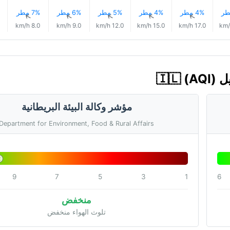
4% مطر
4% مطر
5% مطر
6% مطر
7% مطر
↑
↑
↑
↑
↑
8.0 km/h
9.0 km/h
12.0 km/h
15.0 km/h
17.0 km/h
مؤشر وكالة البيئة البريطانية
Department for Environment, Food & Rural Affairs
2
9
7
5
3
1
6
منخفض
تلوث الهواء منخفض