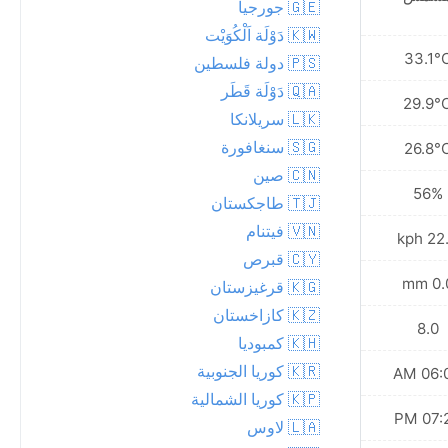
🇬🇪 جورجيا
🇰🇼 دَوْلَة اَلْكُوَيْت
31.1°C
33.1°
🇵🇸 دولة فلسطين
🇶🇦 دَوْلَة قَطَر
28.5°C
29.9°
🇱🇰 سريلانكا
🇸🇬 سنغافورة
26.2°C
26.8°
🇨🇳 صين
66%
56%
🇹🇯 طاجكستان
🇻🇳 فيتنام
19.1 kph
22.0 
🇨🇾 قبرص
0.0 mm
0.0 
🇰🇬 قرغيزستان
🇰🇿 كازاخستان
8.0
8.0
🇰🇭 كمبوديا
🇰🇷 كوريا الجنوبية
06:04 AM
06:04
🇰🇵 كوريا الشمالية
07:25 PM
07:26
🇱🇦 لاوس