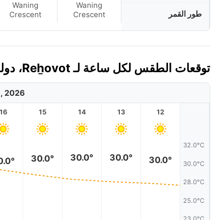
Waning
Waning
طور القمر
Crescent
Crescent
توقعات الطقس لكل ساعة لـ Reẖovot، دولة إسرائيل اليوم 🇮🇱
8, 2026
16
15
14
13
12
32.0°C
30.0°
30.0°
30.0°
30.0°
0.0°
30.0°C
28.0°C
25.0°C
23.0°C