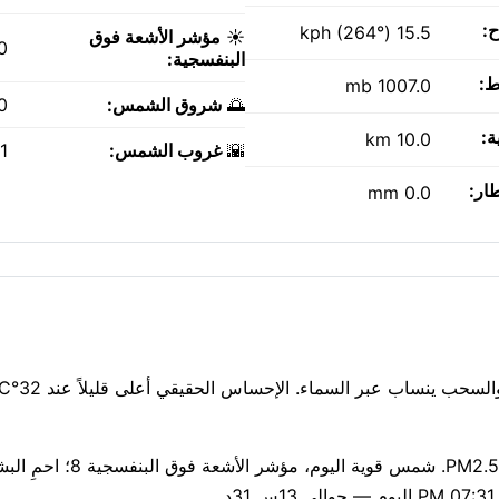
ح:
15.5 kph (264°)
☀️
مؤشر الأشعة فوق
0
البنفسجية:
ط:
1007.0 mb
🌅
شروق الشمس:
AM
ة:
10.0 km
🌇
غروب الشمس:
PM
طار:
0.0 mm
قراءة متوسطة لجودة الهواء الآن: مؤشر وكالة حماية البيئة 2، PM2.5 18. شمس قوية اليوم، مؤشر الأ