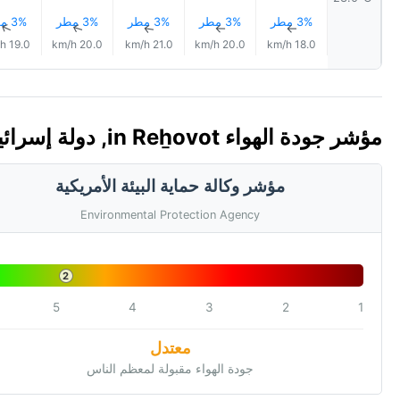
3% مطر
3% مطر
3% مطر
3% مطر
3% مطر
↑
↑
↑
↑
↑
19.0 km/h
20.0 km/h
21.0 km/h
20.0 km/h
18.0 km/h
مؤشر جودة الهواء in Reẖovot, دولة إسرائيل 🇮🇱 (AQI)
مؤشر وكالة حماية البيئة الأمريكية
Environmental Protection Agency
2
5
4
3
2
1
معتدل
جودة الهواء مقبولة لمعظم الناس