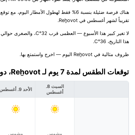
تقريباً لشهر أغسطس في Reẖovot.
هذا التاريخ، 36°C.
ظروف مثالية في Reẖovot اليوم — اخرج واستمتع بها.
توقعات الطقس لمدة 7 يوم لـ Reẖovot، دولة إسرائيل 🇮🇱
السبت 8.
الأحد 9. أغسطس
أغسطس
مشمس
مشمس