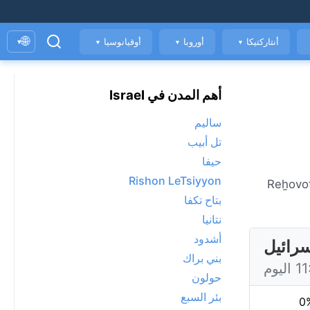
🌐
أنتاركتيكا
أوروبا
أوقيانوسيا
▾
▼
▼
▼
أهم المدن في Israel
ساليم
تل أبيب
حيفا
Rishon LeTsiyyon
مباشر في Reẖovot، حاليًا 30°C مع مشمس. عرض توقعات 7 يومًا، الأحوال الجوية كل ساعة، ومؤشر جودة الهواء. Reẖovot
بتاح تكفا
نتانيا
أشدود
بني براك
حولون
بئر السبع
0