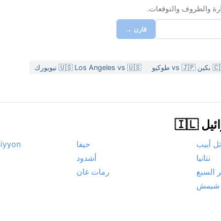
ارة والظروف والتوقعات.
قارن →
vs 🇯🇵 طوكيو
🇺🇸 Los Angeles vs 🇺🇸 نيويورك
🇮🇱
تل أبيب
حيفا
siyyon
نتانيا
أشدود
ر السبع
رمات غان
 شيمش