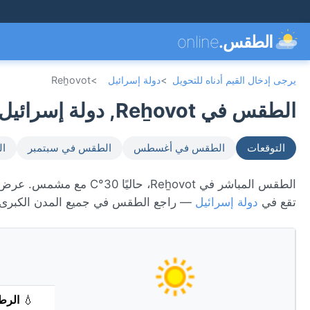
الطقس.
online
يرجى إدخال القيم أدناه للتحويل
>
دولة إسرائيل
>
Reẖovot
الطقس في Reẖovot, دولة إسرائيل 🇮🇱
التوقعات
الطقس في أغسطس
الطقس في سبتمبر
ال
تقع في
دولة إسرائيل
— راجع الطقس في جميع المدن الكبرى
💧
الرط