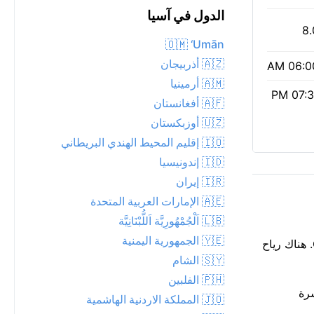
الدول في آسيا
8.
🇴🇲 ‘Umān
🇦🇿 أذربيجان
06:00 
🇦🇲 أرمينيا
07:31 
🇦🇫 أفغانستان
🇺🇿 أوزبكستان
🇮🇴 إقليم المحيط الهندي البريطاني
🇮🇩 إندونيسيا
🇮🇷 إيران
🇦🇪 الإمارات العربية المتحدة
🇱🇧 اَلْجُمْهُورِيَّة اَللُّبْنَانِيَّة
🇾🇪 الجمهورية اليمنية
الجو حار فعلاً في Reẖovot: 30°م ومشمس. خليط من الشمس والسحب ينساب عبر السماء. الإحساس الحقيقي أعلى قليلاً عند 32°C. هناك رياح
🇸🇾 الشام
🇵🇭 الفلبين
شعة فوق البنفسجية 8؛ احمِ البشرة
🇯🇴 المملكة الاردنية الهاشمية