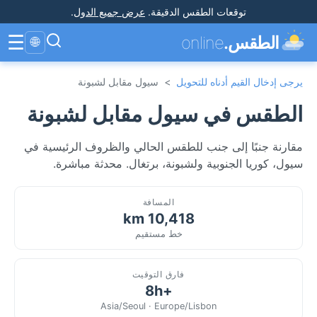
توقعات الطقس الدقيقة
.
عرض جميع الدول
.
☰
الطقس.
online
🌐
يرجى إدخال القيم أدناه للتحويل
>
سيول مقابل لشبونة
الطقس في سيول مقابل لشبونة
مقارنة جنبًا إلى جنب للطقس الحالي والظروف الرئيسية في
سيول، كوريا الجنوبية ولشبونة، برتغال. محدثة مباشرة.
المسافة
10,418 km
خط مستقيم
فارق التوقيت
+8h
Asia/Seoul · Europe/Lisbon