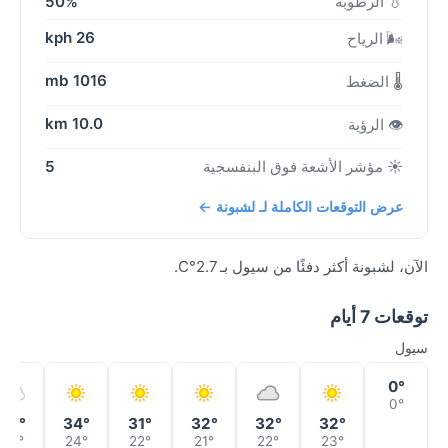
💧 الرطوبة
50%
26 kph
🌬️ الرياح
1016 mb
🌡️ الضغط
10.0 km
👁️ الرؤية
☀️ مؤشر الأشعة فوق البنفسجية
5
عرض التوقعات الكاملة لـ لشبونة ←
الآن، لشبونة أكثر دفئًا من سيول بـ 2.7°C.
توقعات 7 أيام
سيول
0°
0°
35°
34°
31°
32°
32°
32°
24°
24°
22°
21°
22°
23°