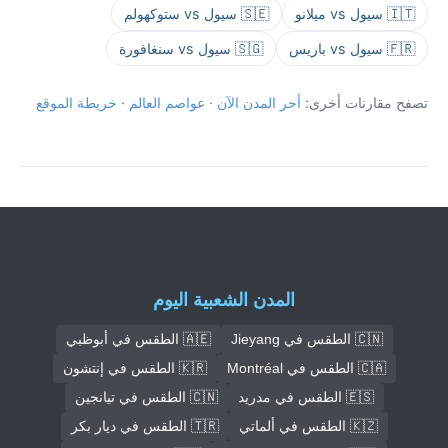
🇮🇹 سيول vs ميلانو
🇸🇪 سيول vs ستوكهولم
🇫🇷 سيول vs باريس
🇸🇬 سيول vs سنغافورة
تصفح مقارنات أخرى:
أحر المدن الآن
·
عواصم العالم
·
خريطة الموقع
المدن الشعبية اليوم
🇨🇳 الطقس في Jieyang
🇦🇪 الطقس في أبوظبي
🇨🇦 الطقس في Montréal
🇰🇷 الطقس في إنتشون
🇪🇸 الطقس في مدريد
🇨🇳 الطقس في تيانجين
🇰🇿 الطقس في ألماتي
🇹🇷 الطقس في ديار بكر