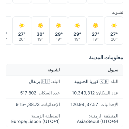
لشبونة
25°
27°
30°
29°
29°
27°
27°
20°
20°
19°
19°
19°
19°
20°
معلومات المدينة
سيول
لشبونة
البلد:
🇰🇷 كوريا الجنوبية
البلد:
🇵🇹 برتغال
عدد السكان:
10,349,312
عدد السكان:
517,802
الإحداثيات:
37.57, 126.98
الإحداثيات:
38.73, -9.15
المنطقة الزمنية:
المنطقة الزمنية:
Europe/Lisbon (UTC+1)
Asia/Seoul (UTC+9)