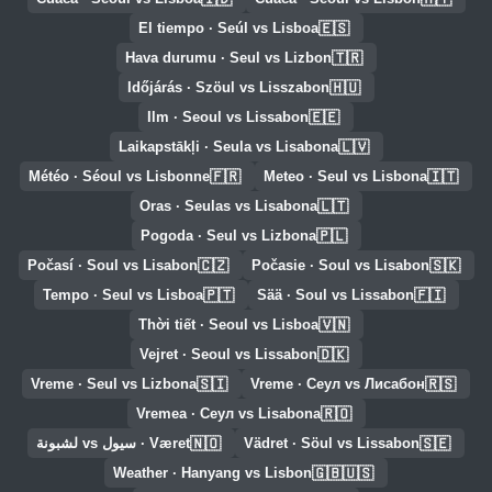
🇪🇸
El tiempo · Seúl vs Lisboa
🇹🇷
Hava durumu · Seul vs Lizbon
🇭🇺
Időjárás · Szöul vs Lisszabon
🇪🇪
Ilm · Seoul vs Lissabon
🇱🇻
Laikapstākļi · Seula vs Lisabona
🇫🇷
🇮🇹
Météo · Séoul vs Lisbonne
Meteo · Seul vs Lisbona
🇱🇹
Oras · Seulas vs Lisabona
🇵🇱
Pogoda · Seul vs Lizbona
🇨🇿
🇸🇰
Počasí · Soul vs Lisabon
Počasie · Soul vs Lisabon
🇵🇹
🇫🇮
Tempo · Seul vs Lisboa
Sää · Soul vs Lissabon
🇻🇳
Thời tiết · Seoul vs Lisboa
🇩🇰
Vejret · Seoul vs Lissabon
🇸🇮
🇷🇸
Vreme · Seul vs Lizbona
Vreme · Сеул vs Лисабон
🇷🇴
Vremea · Сеул vs Lisabona
🇳🇴
🇸🇪
Vädret · Söul vs Lissabon
Været · سيول vs لشبونة
🇬🇧🇺🇸
Weather · Hanyang vs Lisbon