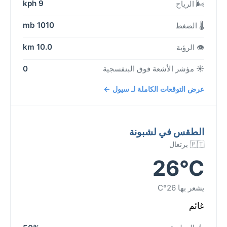
9 kph
🌬️ الرياح
1010 mb
🌡️ الضغط
10.0 km
👁️ الرؤية
☀️ مؤشر الأشعة فوق البنفسجية
0
عرض التوقعات الكاملة لـ سيول ←
الطقس في لشبونة
🇵🇹 برتغال
26°C
يشعر بها 26°C
غائم