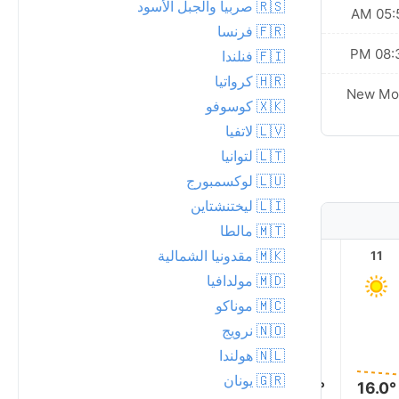
🇷🇸 صربيا والجبل الأسود
05:57 AM
05:55
🇫🇷 فرنسا
08:33 PM
08:34
🇫🇮 فنلندا
🇭🇷 كرواتيا
New Moon
New Mo
🇽🇰 كوسوفو
🇱🇻 لاتفيا
🇱🇹 لتوانيا
🇱🇺 لوكسمبورج
🇱🇮 ليختنشتاين
🇲🇹 مالطا
🇲🇰 مقدونيا الشمالية
16
15
14
13
12
11
🇲🇩 مولدافيا
🇲🇨 موناكو
🇳🇴 نرويج
🇳🇱 هولندا
17.0°
🇬🇷 يونان
16.0°
16.0°
16.0°
16.0°
16.0°