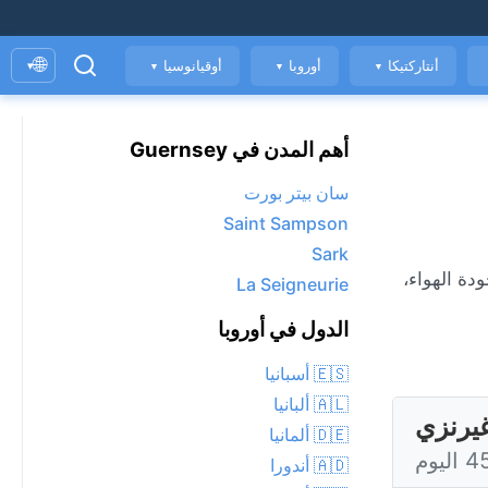
🌐
أنتاركتيكا
أوروبا
أوقيانوسيا
▾
▼
▼
▼
أهم المدن في Guernsey
سان بيتر بورت
Saint Sampson
Sark
اعة، جودة الهواء،
La Seigneurie
الدول في أوروبا
🇪🇸 أسبانيا
🇦🇱 ألبانيا
يرنزي
🇩🇪 ألمانيا
🇦🇩 أندورا