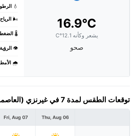
💧
الرطوب
16.9°C
🌬️
الرياح:
🌡️
الضغط:
يشعر وكأنه 12.1°C
صحو
👁️
الرؤية:
🌧️
الأمطا
توقعات الطقس لمدة 7 في غيرنزي (العاصمة: سان بيتر بورت)
Fri, Aug 07
Thu, Aug 06