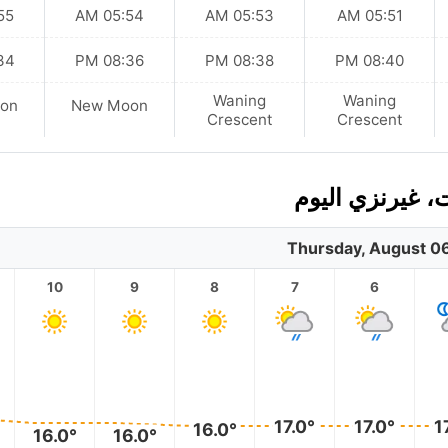
 AM
05:54 AM
05:53 AM
05:51 AM
 PM
08:36 PM
08:38 PM
08:40 PM
Waning
Waning
on
New Moon
Crescent
Crescent
 غيرنزي اليوم
Thursday, August 0
10
9
8
7
6
17.0°
17.0°
1
16.0°
16.0°
16.0°