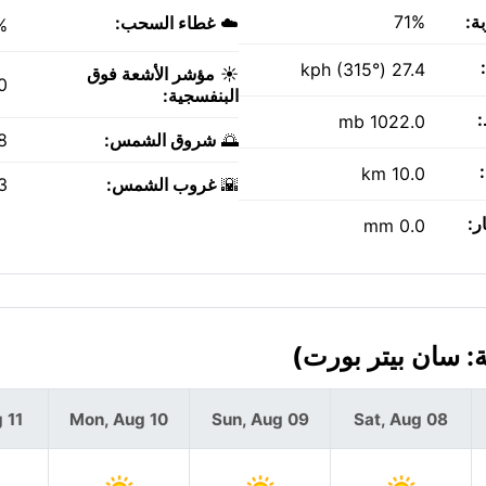
ة:
71%
☁️
غطاء السحب:
%
27.4 kph (315°)
☀️
مؤشر الأشعة فوق
0
البنفسجية:
1022.0 mb
🌅
شروق الشمس:
AM
10.0 km
🌇
غروب الشمس:
PM
ر:
0.0 mm
 11
Mon, Aug 10
Sun, Aug 09
Sat, Aug 08