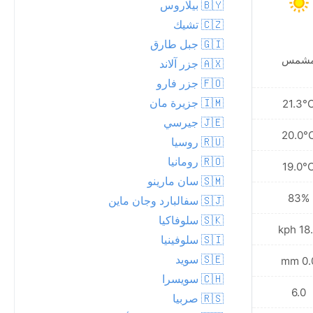
🇧🇾 بيلاروس
🇨🇿 تشيك
🇬🇮 جبل طارق
شمس
مشمس
🇦🇽 جزر آلاند
🇫🇴 جزر فارو
🇮🇲 جزيرة مان
21.2°C
21.3°
🇯🇪 جيرسي
20.4°C
20.0°
🇷🇺 روسيا
🇷🇴 رومانيا
19.9°C
19.0°
🇸🇲 سان مارينو
81%
83%
🇸🇯 سفالبارد وجان ماين
🇸🇰 سلوفاكيا
20.5 kph
18.4 
🇸🇮 سلوفينيا
🇸🇪 سويد
0.0 mm
0.0 
🇨🇭 سويسرا
6.0
6.0
🇷🇸 صربيا