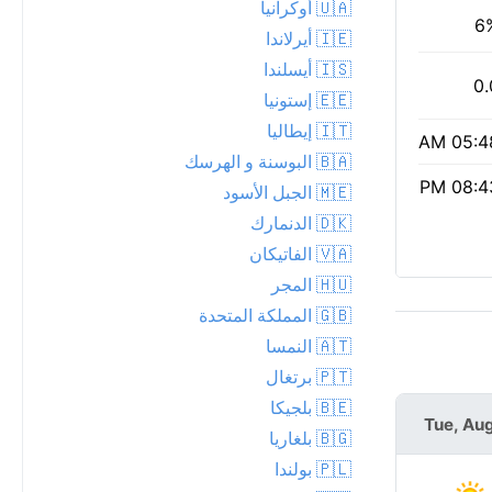
🇺🇦 أوكرانيا
6
🇮🇪 أيرلاندا
🇮🇸 أيسلندا
0.
🇪🇪 إستونيا
🇮🇹 إيطاليا
05:48 
🇧🇦 البوسنة و الهرسك
08:43 
🇲🇪 الجبل الأسود
🇩🇰 الدنمارك
🇻🇦 الفاتيكان
🇭🇺 المجر
🇬🇧 المملكة المتحدة
🇦🇹 النمسا
🇵🇹 برتغال
🇧🇪 بلجيكا
Wed, Aug 12
Tue, Aug
🇧🇬 بلغاريا
🇵🇱 بولندا