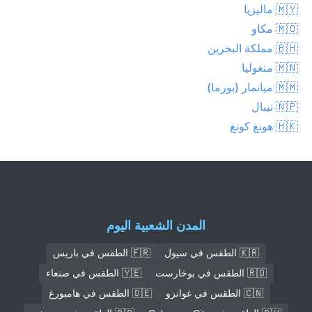
🇲🇾 ماليزيا
🇲🇴 مكاو
🇧🇭 مملكة البحرين
🇲🇳 منغوليا
🇲🇲 ميانمار (بورما)
🇳🇵 نيبال
🇭🇰 هونغ كونغ
المدن الشعبية اليوم
🇰🇷 الطقس في سيول
🇫🇷 الطقس في باريس
🇷🇴 الطقس في بوخارست
🇾🇪 الطقس في صنعاء
🇨🇳 الطقس في غوانزو
🇩🇪 الطقس في هامبورغ