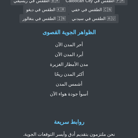
🇵🇭 الطقس في Caloocan City
🇧🇷 الطقس في ريسيفي
🇨🇳 الطقس في خفي
🇰🇷 الطقس في ديغو
🇦🇺 الطقس في سيدني
🇮🇳 الطقس في بنغالور
الظواهر الجوية القصوى
أحر المدن الآن
أبرد المدن الآن
مدن الأمطار الغزيرة
أكثر المدن ريحًا
أشمس المدن
أسوأ جودة هواء الآن
روابط سريعة
نحن ملتزمون بتقديم أدق وأيسر التوقعات الجوية.