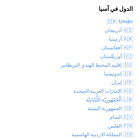
الدول في آسيا
🇴🇲 ‘Umān
🇦🇿 أذربيجان
🇦🇲 أرمينيا
🇦🇫 أفغانستان
🇺🇿 أوزبكستان
🇮🇴 إقليم المحيط الهندي البريطاني
🇮🇩 إندونيسيا
🇮🇷 إيران
🇦🇪 الإمارات العربية المتحدة
🇱🇧 اَلْجُمْهُورِيَّة اَللُّبْنَانِيَّة
🇾🇪 الجمهورية اليمنية
🇸🇾 الشام
🇵🇭 الفلبين
🇯🇴 المملكة الاردنية الهاشمية