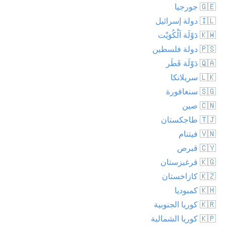
🇬🇪 جورجيا
🇮🇱 دولة إسرائيل
🇰🇼 دَوْلَة اَلْكُوَيْت
🇵🇸 دولة فلسطين
🇶🇦 دَوْلَة قَطَر
🇱🇰 سريلانكا
🇸🇬 سنغافورة
🇨🇳 صين
🇹🇯 طاجكستان
🇻🇳 فيتنام
🇨🇾 قبرص
🇰🇬 قرغيزستان
🇰🇿 كازاخستان
🇰🇭 كمبوديا
🇰🇷 كوريا الجنوبية
🇰🇵 كوريا الشمالية