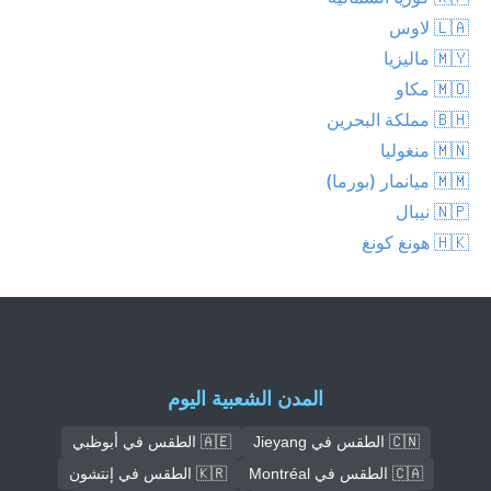
🇱🇦 لاوس
🇲🇾 ماليزيا
🇲🇴 مكاو
🇧🇭 مملكة البحرين
🇲🇳 منغوليا
🇲🇲 ميانمار (بورما)
🇳🇵 نيبال
🇭🇰 هونغ كونغ
المدن الشعبية اليوم
🇨🇳 الطقس في Jieyang
🇦🇪 الطقس في أبوظبي
🇨🇦 الطقس في Montréal
🇰🇷 الطقس في إنتشون