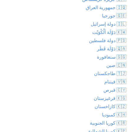
🇮🇶 جمهورية العراق
🇬🇪 جورجيا
🇮🇱 دولة إسرائيل
🇰🇼 دَوْلَة اَلْكُوَيْت
🇵🇸 دولة فلسطين
🇶🇦 دَوْلَة قَطَر
🇸🇬 سنغافورة
🇨🇳 صين
🇹🇯 طاجكستان
🇻🇳 فيتنام
🇨🇾 قبرص
🇰🇬 قرغيزستان
🇰🇿 كازاخستان
🇰🇭 كمبوديا
🇰🇷 كوريا الجنوبية
🇰🇵 كوريا الشمالية