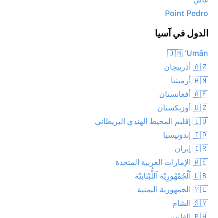
Point Pedro
الدول في آسيا
🇴🇲 ‘Umān
🇦🇿 أذربيجان
🇦🇲 أرمينيا
🇦🇫 أفغانستان
🇺🇿 أوزبكستان
🇮🇴 إقليم المحيط الهندي البريطاني
🇮🇩 إندونيسيا
🇮🇷 إيران
🇦🇪 الإمارات العربية المتحدة
🇱🇧 اَلْجُمْهُورِيَّة اَللُّبْنَانِيَّة
🇾🇪 الجمهورية اليمنية
🇸🇾 الشام
🇵🇭 الفلبين