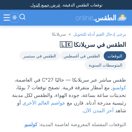
توقعات الطقس الدقيقة
.
عرض جميع الدول
.
☰
الطقس.
online
🌐
يرجى إدخال القيم أدناه للتحويل
>
سريلانكا
الطقس في سريلانكا 🇱🇰
التوقعات
الطقس في أغسطس
الطقس في سبتمبر
المتوسطات السنوية
طقس مباشر عبر سريلانكا — حاليًا 27°C في العاصمة،
كولمبو
, مع أمطار متفرقة قريبة. تصفح توقعات 7 يومًا،
تحديثات ساعة بساعة، جودة الهواء، والطقس لكل مدينة
رئيسية مدرجة أدناه. قارن مع
عواصم العالم الأخرى
أو
شاهد
أحر المدن الآن
.
التوقعات المفصلة المعروضة لعاصمة المدينة:
كولمبو
.