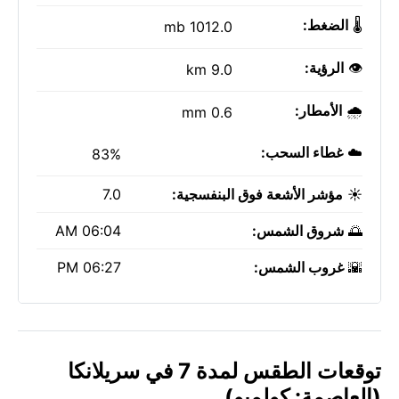
🌡️
الضغط:
1012.0 mb
👁️
الرؤية:
9.0 km
🌧️
الأمطار:
0.6 mm
☁️
غطاء السحب:
83%
☀️
مؤشر الأشعة فوق البنفسجية:
7.0
🌅
شروق الشمس:
06:04 AM
🌇
غروب الشمس:
06:27 PM
توقعات الطقس لمدة 7 في سريلانكا
(العاصمة: كولمبو)