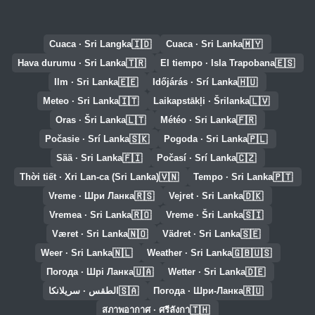
🇮🇩
🇲🇾
Cuaca · Sri Langka
Cuaca · Sri Lanka
🇹🇷
🇪🇸
Hava durumu · Sri Lanka
El tiempo · Isla Trapobana
🇪🇪
🇭🇺
Ilm · Sri Lanka
Időjárás · Srí Lanka
🇮🇹
🇱🇻
Meteo · Sri Lanka
Laikapstākļi · Šrilanka
🇱🇹
🇫🇷
Oras · Šri Lanka
Météo · Sri Lanka
🇸🇰
🇵🇱
Počasie · Srí Lanka
Pogoda · Sri Lanka
🇫🇮
🇨🇿
Sää · Sri Lanka
Počasí · Srí Lanka
🇻🇳
🇵🇹
Thời tiết · Xri Lan-ca (Sri Lanka)
Tempo · Sri Lanka
🇷🇸
🇩🇰
Vreme · Шри Ланка
Vejret · Sri Lanka
🇷🇴
🇸🇮
Vremea · Sri Lanka
Vreme · Šri Lanka
🇳🇴
🇸🇪
Været · Sri Lanka
Vädret · Sri Lanka
🇳🇱
🇬🇧🇺🇸
Weer · Sri Lanka
Weather · Sri Lanka
🇺🇦
🇩🇪
Погода · Шрі Ланка
Wetter · Sri Lanka
🇸🇦
🇷🇺
Погода · Шри-Ланка
الطقس · سريلانكا
🇹🇭
สภาพอากาศ · ศรีลังกา