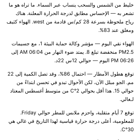
خليط من الشمس والسحب ينساب عبر السماء. ما تراه هو ما
تشعر به — الإحساس مطابق لدرجة الحرارة المعلنة. هناك
رياح ملحوظة بسرعة 28 كم/س قادمة من west. الهواء كثيف
ومغلق عند 83%.
الهواء نقي اليوم — مؤشر وكالة حماية البيئة 1، مع جسيمات
PM2.5 منخفضة تبلغ 8. يمتد ضوء النهار من 06:04 AM إلى
06:26 PM اليوم — حوالي 12س 22د.
توقع هطول الأمطار — احتمال 86%، وقد تصل الكمية إلى 22
مم. الجو مبلل الآن، لكن الأحوال تبدو في تحسن ابتداءً من
حوالي 15. هذا أقل بحوالي 2°C من متوسط أغسطس المعتاد
لـغالي.
توقع 7 أيام متقلبة، واحزم ملابس للمطر حوالي Friday.
للمعلومية، أعلى درجة حرارة قياسية لهذا التاريخ في غالي هي
30°C.