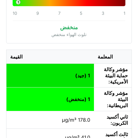
1
10
9
7
5
3
1
منخفض
تلوث الهواء منخفض
المعلمة
القيمة
مؤشر وكالة
حماية البيئة
1 (جيد)
الأمريكية:
مؤشر وكالة
البيئة
1 (منخفض)
البريطانية:
ثاني أكسيد
178.0 µg/m³
الكربون:
ثالث أكسيد
41.0 µg/m³