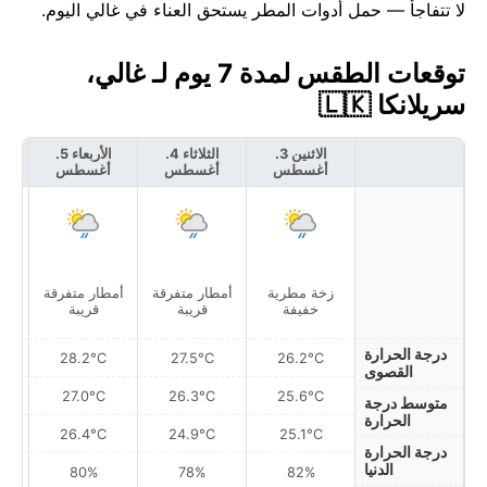
لا تتفاجأ — حمل أدوات المطر يستحق العناء في غالي اليوم.
توقعات الطقس لمدة 7 يوم لـ غالي،
سريلانكا 🇱🇰
الاثنين 3.
الثلاثاء 4.
الأربعاء 5.
أغسطس
أغسطس
أغسطس
أ
زخة مطرية
أمطار متفرقة
أمطار متفرقة
زخ
خفيفة
قريبة
قريبة
درجة الحرارة
28.2°C
27.5°C
26.2°C
القصوى
27.0°C
26.3°C
25.6°C
متوسط درجة
الحرارة
26.4°C
24.9°C
25.1°C
درجة الحرارة
الدنيا
80%
78%
82%