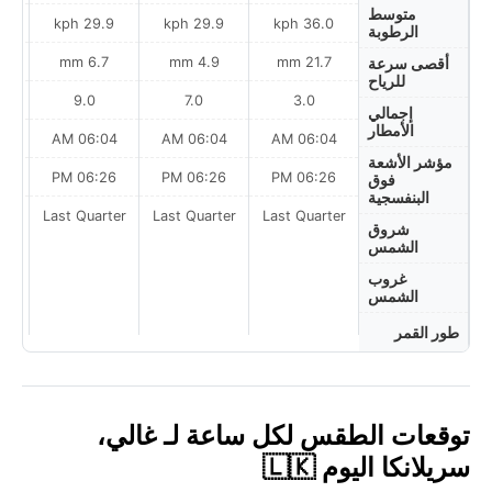
متوسط
h
29.9 kph
29.9 kph
36.0 kph
الرطوبة
m
6.7 mm
4.9 mm
21.7 mm
أقصى سرعة
للرياح
9.0
7.0
3.0
إجمالي
الأمطار
AM
06:04 AM
06:04 AM
06:04 AM
مؤشر الأشعة
PM
06:26 PM
06:26 PM
06:26 PM
فوق
البنفسجية
ter
Last Quarter
Last Quarter
Last Quarter
شروق
الشمس
غروب
الشمس
طور القمر
توقعات الطقس لكل ساعة لـ غالي،
سريلانكا اليوم 🇱🇰