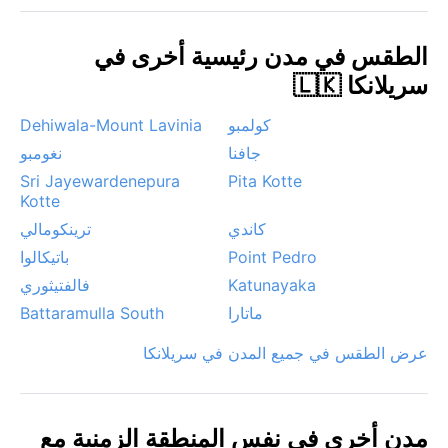
ومارس، عندما يكون الطقس أكثر جفافاً وإشراقاً مما يسمح
بالتجول في القلعة والاستمتاع بالشواطئ. تشتهر المنطقة
الطقس في مدن رئيسية أخرى في
بظاهرة الأمطار الموسمية الغزيرة التي قد تؤدي إلى فيضانات
سريلانكا 🇱🇰
محلية مفاجئة، خاصة في مايو وأكتوبر. كما تهب رياح قوية
مصحوبة بعواصف رعدية خلال موسم الرياح الموسمية
كولمبو
Dehiwala-Mount Lavinia
الجنوبية الغربية، لكنها غالباً ما تكون قصيرة الأمد. بعد زخات
جافنا
نغومبو
المطر، تعود السماء زرقاء صافية وتتلألأ أوراق النخيل المبللة
Sri Jayewardenepura
Pita Kotte
تحت شمس استوائية دافئة، مما يمنح المدينة سحراً خاصاً لا
Kotte
يُنسى.
كاندي
ترينكومالي
Point Pedro
باتيكالوا
Katunayaka
فالفتيثوري
ماتارا
Battaramulla South
عرض الطقس في جميع المدن في سريلانكا
مدن أخرى في نفس المنطقة الزمنية مع