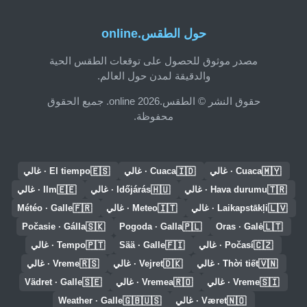
حول الطقس.online
مصدر موثوق للحصول على توقعات الطقس الحية
والدقيقة لمدن حول العالم.
حقوق النشر © الطقس.online 2026. جميع الحقوق
محفوظة.
🇪🇸
🇮🇩
🇲🇾
Cuaca · غالي
Cuaca · غالي
El tiempo · غالي
🇪🇪
🇭🇺
🇹🇷
Hava durumu · غالي
Időjárás · غالي
Ilm · غالي
🇫🇷
🇮🇹
🇱🇻
Laikapstākļi · غالي
Meteo · غالي
Météo · Galle
🇸🇰
🇵🇱
🇱🇹
Počasie · Gálla
Pogoda · Galla
Oras · Galė
🇵🇹
🇫🇮
🇨🇿
Počasí · غالي
Sää · Galle
Tempo · غالي
🇷🇸
🇩🇰
🇻🇳
Thời tiết · غالي
Vejret · غالي
Vreme · غالي
🇸🇪
🇷🇴
🇸🇮
Vreme · غالي
Vremea · غالي
Vädret · Galle
🇬🇧🇺🇸
🇳🇴
Været · غالي
Weather · Galle