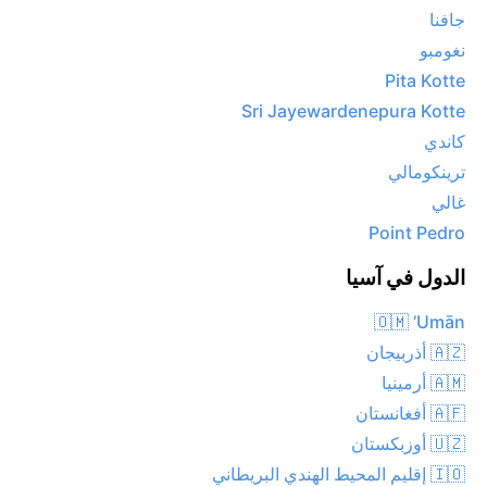
جافنا
نغومبو
Pita Kotte
Sri Jayewardenepura Kotte
كاندي
ترينكومالي
غالي
Point Pedro
الدول في آسيا
🇴🇲 ‘Umān
🇦🇿 أذربيجان
🇦🇲 أرمينيا
🇦🇫 أفغانستان
🇺🇿 أوزبكستان
🇮🇴 إقليم المحيط الهندي البريطاني