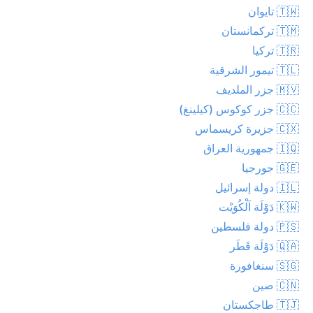
🇹🇼 تايوان
🇹🇲 تركمانستان
🇹🇷 تركيا
🇹🇱 تيمور الشرقية
🇲🇻 جزر الملديف
🇨🇨 جزر كوكوس (كيلينغ)
🇨🇽 جزيرة كريسماس
🇮🇶 جمهورية العراق
🇬🇪 جورجيا
🇮🇱 دولة إسرائيل
🇰🇼 دَوْلَة اَلْكُوَيْت
🇵🇸 دولة فلسطين
🇶🇦 دَوْلَة قَطَر
🇸🇬 سنغافورة
🇨🇳 صين
🇹🇯 طاجكستان