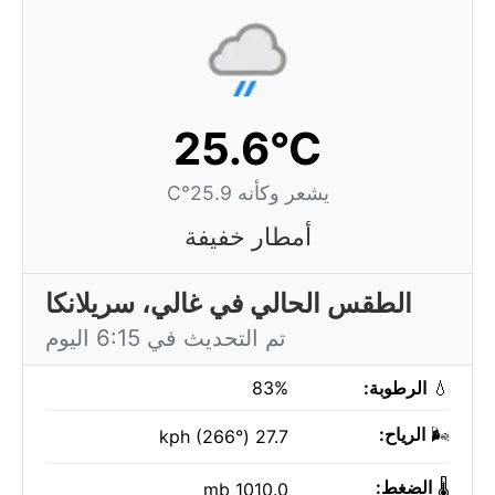
25.6°C
يشعر وكأنه 25.9°C
أمطار خفيفة
الطقس الحالي في غالي، سريلانكا
تم التحديث في 6:15 اليوم
💧
الرطوبة:
83%
🌬️
الرياح:
27.7 kph (266°)
🌡️
الضغط:
1010.0 mb