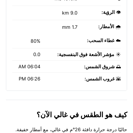
👁️
الرؤية:
9.0 km
🌧️
الأمطار:
1.7 mm
☁️
غطاء السحب:
80%
☀️
مؤشر الأشعة فوق البنفسجية:
0.0
🌅
شروق الشمس:
06:04 AM
🌇
غروب الشمس:
06:26 PM
كيف هو الطقس في غالي الآن؟
حاليًا درجة حرارة دافئة 26°م في غالي، مع أمطار خفيفة.