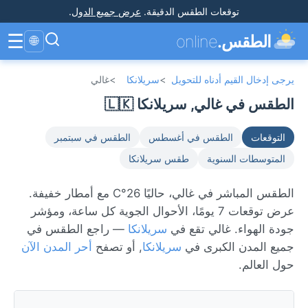
توقعات الطقس الدقيقة
.
عرض جميع الدول
.
☰
الطقس.
online
🌐
يرجى إدخال القيم أدناه للتحويل
>
سريلانكا
>
غالي
الطقس في غالي, سريلانكا 🇱🇰
التوقعات
الطقس في أغسطس
الطقس في سبتمبر
المتوسطات السنوية
طقس سريلانكا
الطقس المباشر في غالي، حاليًا 26°C مع أمطار خفيفة.
عرض توقعات 7 يومًا، الأحوال الجوية كل ساعة، ومؤشر
جودة الهواء. غالي تقع في
سريلانكا
— راجع الطقس في
جميع المدن الكبرى في
سريلانكا
, أو تصفح
أحر المدن الآن
حول العالم.