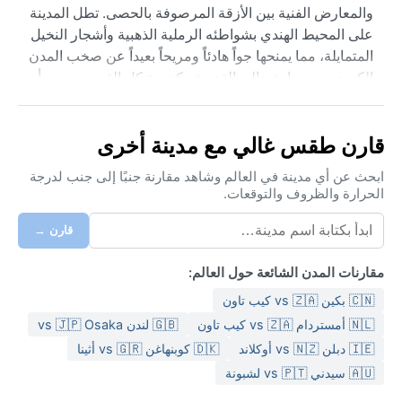
والمعارض الفنية بين الأزقة المرصوفة بالحصى. تطل المدينة
على المحيط الهندي بشواطئه الرملية الذهبية وأشجار النخيل
المتمايلة، مما يمنحها جواً هادئاً ومريحاً بعيداً عن صخب المدن
الكبرى. يعد منارة جالي القديمة وكنيسة كل القديسين من أبرز
معالمها، إلى جانب سوقها النابض بالحياة الذي يعكس ثقافة
الجزيرة الغنية.
قارن طقس غالي مع مدينة أخرى
تصنف مناخ جالي ضمن المناخ الاستوائي المطير (Af وفق
تصنيف كوبن)، حيث ترتفع درجات الحرارة طوال العام بين ٢٥
ابحث عن أي مدينة في العالم وشاهد مقارنة جنبًا إلى جنب لدرجة
الحرارة والظروف والتوقعات.
و٣٠ درجة مئوية مع رطوبة شديدة تتجاوز ٨٠٪ في أغلب الأيام.
يهطل المطر بكثافة على مدار العام، لكن ذروة هطول الأمطار
قارن →
تحدث خلال موسم الرياح الموسمية الجنوبية الغربية من مايو
إلى أكتوبر، حيث تغمر الأمطار الغزيرة المدينة وتجعل الشوارع
مقارنات المدن الشائعة حول العالم:
رطبة. أما الفترة من ديسمبر إلى فبراير فتشهد أمطاراً أقل
🇨🇳 بكين vs 🇿🇦 كيب تاون
بفضل الرياح الموسمية الشمالية الشرقية، لكن رطوبة الجو
تظل مرتفعة. ينصح بحمل ملابس قطنية خفيفة ومظلة أو
🇳🇱 أمستردام vs 🇿🇦 كيب تاون
🇬🇧 لندن vs 🇯🇵 Osaka
معطف واقٍ من المطر، إلى جانب واقٍ قوي من الشمس
🇮🇪 دبلن vs 🇳🇿 أوكلاند
🇩🇰 كوبنهاغن vs 🇬🇷 أثينا
ومروحة محمولة.
🇦🇺 سيدني vs 🇵🇹 لشبونة
أفضل وقت لزيارة جالي من الناحية المناخية هو بين ديسمبر