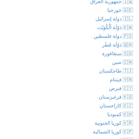
🇮🇶 جمهورية العراق
🇬🇪 جورجيا
🇮🇱 دولة إسرائيل
🇰🇼 دَوْلَة اَلْكُوَيْت
🇵🇸 دولة فلسطين
🇶🇦 دَوْلَة قَطَر
🇸🇬 سنغافورة
🇨🇳 صين
🇹🇯 طاجكستان
🇻🇳 فيتنام
🇨🇾 قبرص
🇰🇬 قرغيزستان
🇰🇿 كازاخستان
🇰🇭 كمبوديا
🇰🇷 كوريا الجنوبية
🇰🇵 كوريا الشمالية