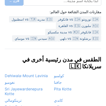
قارن →
مقارنات المدن الشائعة حول العالم:
🇨🇦 تورونتو vs 🇨🇦 فانكوفر
🇪🇸 مدريد vs 🇹🇷 اسطنبول
🇦🇺 ملبورن vs 🇪🇬 القاهرة
🇨🇦 فانكوفر vs 🇲🇽 مدينة مكسيكو
🇪🇸 برشلونة vs 🇮🇳 دلهي
🇦🇺 سيدني vs 🇮🇳 مومباي
الطقس في مدن رئيسية أخرى في
سريلانكا 🇱🇰
كولمبو
Dehiwala-Mount Lavinia
جافنا
نغومبو
Sri Jayewardenepura
Pita Kotte
Kotte
كاندي
ترينكومالي