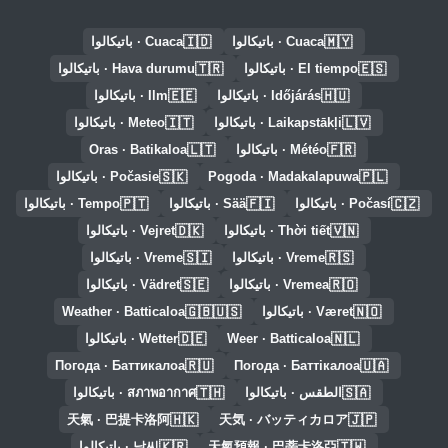
🇮🇩
🇲🇾
Cuaca · باتيكالوا
Cuaca · باتيكالوا
🇹🇷
🇪🇸
El tiempo · باتيكالوا
Hava durumu · باتيكالوا
🇪🇪
🇭🇺
Időjárás · باتيكالوا
Ilm · باتيكالوا
🇮🇹
🇱🇻
Laikapstākļi · باتيكالوا
Meteo · باتيكالوا
🇱🇹
🇫🇷
Météo · باتيكالوا
Oras · Batikaloa
🇸🇰
🇵🇱
Pogoda · Madakalapuwa
Počasie · باتيكالوا
🇵🇹
🇫🇮
🇨🇿
Počasí · باتيكالوا
Sää · باتيكالوا
Tempo · باتيكالوا
🇩🇰
🇻🇳
Thời tiết · باتيكالوا
Vejret · باتيكالوا
🇸🇮
🇷🇸
Vreme · باتيكالوا
Vreme · باتيكالوا
🇸🇪
🇷🇴
Vremea · باتيكالوا
Vädret · باتيكالوا
🇬🇧🇺🇸
🇳🇴
Været · باتيكالوا
Weather · Batticaloa
🇩🇪
🇳🇱
Weer · Batticaloa
Wetter · باتيكالوا
🇷🇺
🇺🇦
Погода · Баттикалоа
Погода · Баттікалоа
🇹🇭
🇸🇦
الطقس · باتيكالوا
สภาพอากาศ · باتيكالوا
🇭🇰
🇯🇵
天氣 · 巴提卡洛阿
天気 · バッティカロア
🇰🇷
🇹🇼
天氣預報 · 巴蒂卡洛亞
날씨 · باتيكالوا