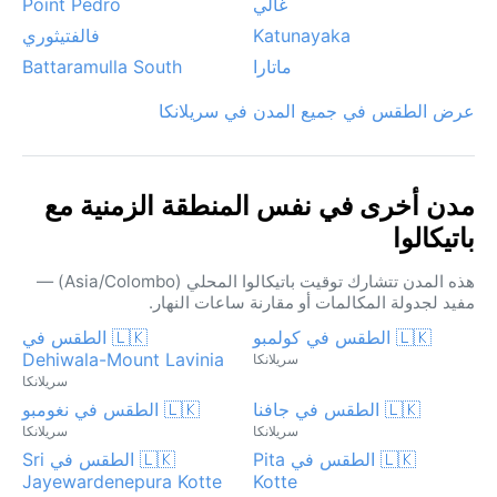
غالي
Point Pedro
Katunayaka
فالفتيثوري
ماتارا
Battaramulla South
عرض الطقس في جميع المدن في سريلانكا
مدن أخرى في نفس المنطقة الزمنية مع
باتيكالوا
هذه المدن تتشارك توقيت باتيكالوا المحلي (Asia/Colombo) —
مفيد لجدولة المكالمات أو مقارنة ساعات النهار.
🇱🇰 الطقس في كولمبو
🇱🇰 الطقس في
Dehiwala-Mount Lavinia
سريلانكا
سريلانكا
🇱🇰 الطقس في جافنا
🇱🇰 الطقس في نغومبو
سريلانكا
سريلانكا
🇱🇰 الطقس في Pita
🇱🇰 الطقس في Sri
Jayewardenepura Kotte
Kotte