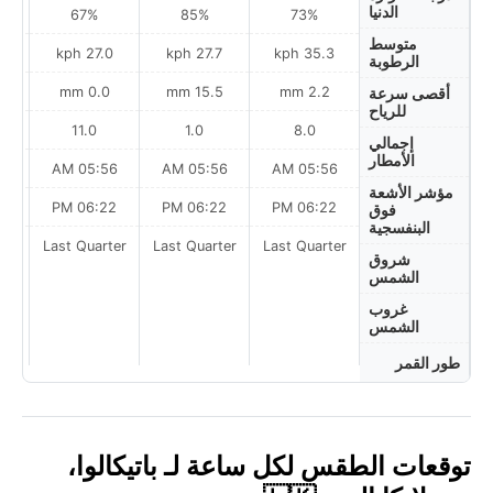
الدنيا
67%
85%
73%
متوسط
ph
27.0 kph
27.7 kph
35.3 kph
الرطوبة
0.0 mm
15.5 mm
2.2 mm
أقصى سرعة
للرياح
11.0
1.0
8.0
إجمالي
الأمطار
AM
05:56 AM
05:56 AM
05:56 AM
مؤشر الأشعة
PM
06:22 PM
06:22 PM
06:22 PM
فوق
البنفسجية
ter
Last Quarter
Last Quarter
Last Quarter
شروق
الشمس
غروب
الشمس
طور القمر
توقعات الطقس لكل ساعة لـ باتيكالوا،