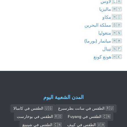
🇱🇦 لاوس
🇲🇾 ماليزيا
🇲🇴 مكاو
🇧🇭 مملكة البحرين
🇲🇳 منغوليا
🇲🇲 ميانمار (بورما)
🇳🇵 نيبال
🇭🇰 هونغ كونغ
المدن الشعبية اليوم
🇷🇺 الطقس في سانت بطرسبرغ
🇺🇬 الطقس في كامبالا
🇨🇳 الطقس في Fuyang
🇷🇴 الطقس في بوخارست
🇺🇦 الطقس في كييف
🇨🇳 الطقس في شينينغ