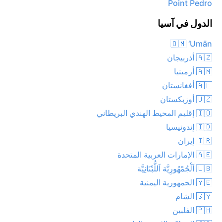
Point Pedro
الدول في آسيا
🇴🇲 ‘Umān
🇦🇿 أذربيجان
🇦🇲 أرمينيا
🇦🇫 أفغانستان
🇺🇿 أوزبكستان
🇮🇴 إقليم المحيط الهندي البريطاني
🇮🇩 إندونيسيا
🇮🇷 إيران
🇦🇪 الإمارات العربية المتحدة
🇱🇧 اَلْجُمْهُورِيَّة اَللُّبْنَانِيَّة
🇾🇪 الجمهورية اليمنية
🇸🇾 الشام
🇵🇭 الفلبين