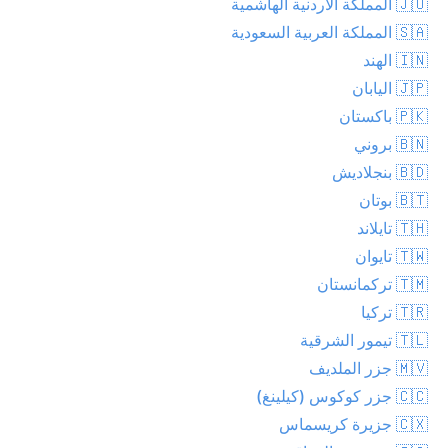
🇯🇴 المملكة الاردنية الهاشمية
🇸🇦 المملكة العربية السعودية
🇮🇳 الهند
🇯🇵 اليابان
🇵🇰 باكستان
🇧🇳 بروني
🇧🇩 بنجلاديش
🇧🇹 بوتان
🇹🇭 تايلاند
🇹🇼 تايوان
🇹🇲 تركمانستان
🇹🇷 تركيا
🇹🇱 تيمور الشرقية
🇲🇻 جزر الملديف
🇨🇨 جزر كوكوس (كيلينغ)
🇨🇽 جزيرة كريسماس