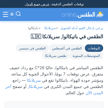
توقعات الطقس الدقيقة
.
عرض جميع الدول
.
☰
الطقس.
online
🌐
يرجى إدخال القيم أدناه للتحويل
>
سريلانكا
>
باتيكالوا
الطقس في باتيكالوا, سريلانكا 🇱🇰
التوقعات
الطقس في أغسطس
الطقس في سبتمبر
المتوسطات السنوية
طقس سريلانكا
الطقس المباشر في باتيكالوا، حاليًا 26°C مع رذاذ خفيف
متفرق. عرض توقعات 7 يومًا، الأحوال الجوية كل ساعة،
ومؤشر جودة الهواء. باتيكالوا تقع في
سريلانكا
— راجع
الطقس في جميع المدن الكبرى في
سريلانكا
, أو تصفح
أحر
المدن الآن
حول العالم.