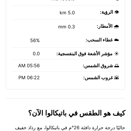
👁️
الرؤية:
5.0 km
🌧️
الأمطار:
0.3 mm
☁️
غطاء السحب:
56%
☀️
مؤشر الأشعة فوق البنفسجية:
0.0
🌅
شروق الشمس:
05:56 AM
🌇
غروب الشمس:
06:22 PM
كيف هو الطقس في باتيكالوا الآن؟
حاليًا درجة حرارة دافئة 26°م في باتيكالوا، مع رذاذ خفيف