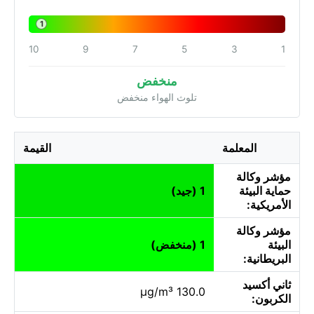
1
10
9
7
5
3
1
منخفض
تلوث الهواء منخفض
المعلمة
القيمة
مؤشر وكالة
حماية البيئة
1 (جيد)
الأمريكية:
مؤشر وكالة
البيئة
1 (منخفض)
البريطانية:
ثاني أكسيد
130.0 µg/m³
الكربون: