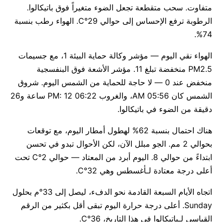
متفاوت. سحب متقطعة تجعل الضوء متغيراً فوق باتيكالوا.
الرطوبة ترفع الإحساس إلى حوالي 29°C. الهواء رطب بنسبة
74%.
الهواء نقي اليوم — مؤشر وكالة حماية البيئة 1، مع جسيمات
PM2.5 منخفضة تبلغ 11. مؤشر الأشعة فوق البنفسجية
منخفض عند 0 — لا حاجة للحماية من الشمس اليوم. شروق
الشمس كان 05:56 AM، والغروب 06:22 PM: 12 ساعة و26
دقيقة من الضوء في باتيكالوا.
هناك احتمال بنسبة 62% لهطول أمطار اليوم، مع توقعات
بحوالي 2 مم. الجو مبلل الآن، لكن الأحوال تبدو في تحسن
ابتداءً من حوالي 8. اليوم أبرد من المعتاد — حوالي 2°C تحت
أعلى درجة معتادة لـأغسطس وهي 32°C.
اتجاه الأيام السبعة القادمة نحو الدفء، ليصل إلى 33°م بحلول
Sunday. أعلى درجة حرارة اليوم تبقى أقل بكثير من الرقم
القياسي لـباتيكالوا في هذا التاريخ، 36°C.