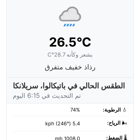
26.5°C
يشعر وكأنه 28.7°C
رذاذ خفيف متفرق
الطقس الحالي في باتيكالوا، سريلانكا
تم التحديث في 6:15 اليوم
💧
الرطوبة:
74%
🌬️
الرياح:
5.4 kph (246°)
🌡️
الضغط:
1008.0 mb