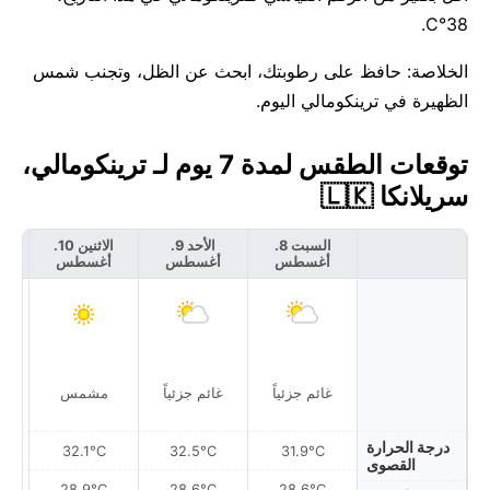
38°C.
الخلاصة: حافظ على رطوبتك، ابحث عن الظل، وتجنب شمس
الظهيرة في ترينكومالي اليوم.
توقعات الطقس لمدة 7 يوم لـ ترينكومالي،
سريلانكا 🇱🇰
السبت 8.
الأحد 9.
الاثنين 10.
أغسطس
أغسطس
أغسطس
أ
غائم جزئياً
غائم جزئياً
مشمس
درجة الحرارة
32.1°C
32.5°C
31.9°C
القصوى
28.9°C
28.6°C
28.6°C