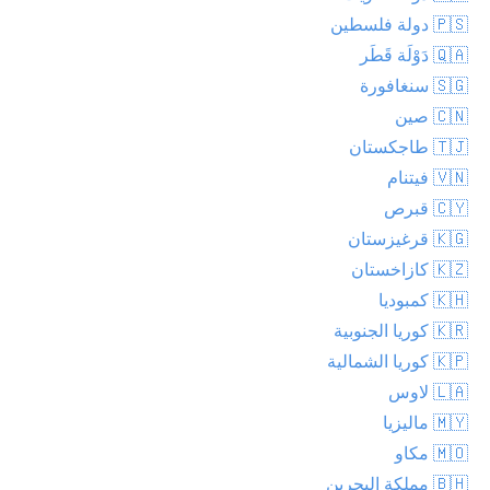
🇵🇸 دولة فلسطين
🇶🇦 دَوْلَة قَطَر
🇸🇬 سنغافورة
🇨🇳 صين
🇹🇯 طاجكستان
🇻🇳 فيتنام
🇨🇾 قبرص
🇰🇬 قرغيزستان
🇰🇿 كازاخستان
🇰🇭 كمبوديا
🇰🇷 كوريا الجنوبية
🇰🇵 كوريا الشمالية
🇱🇦 لاوس
🇲🇾 ماليزيا
🇲🇴 مكاو
🇧🇭 مملكة البحرين