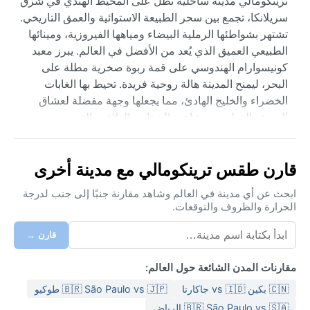
ترينكومالي مدينة ساحلية تطل على المحيط الهندي في شرق
سريلانكا، تجمع بين سحر الطبيعة الاستوائية والعمق التاريخي.
تشتهر بشواطئها الرملية البيضاء ومياهها الفيروزية، ومينائها
الطبيعي العميق الذي يُعد من الأفضل في العالم. يبرز معبد
كونيسوارام الهندوسي على قمة ربوة صخرية مطلة على
البحر، ليمنح المدينة هالة روحية فريدة. تحيط بها الغابات
الخضراء والخليج الهادئ، مما يجعلها وجهة مفضلة لعشاق
الهدوء والغطس ومشاهدة الحيتان والدلافين التي تزور
سواحلها في مواسم محددة.
وفقًا لتصنيف كوبن للمناخ، تقع ترينكومالي ضمن منطقة
قارن طقس ترينكومالي مع مدينة أخرى
المناخ السافاني الاستوائي (Aw). يتميز الصيف بارتفاع درجات
الحرارة والرطوبة، حيث تتراوح الحرارة بين 27 و33 درجة
ابحث عن أي مدينة في العالم وشاهد مقارنة جنبًا إلى جنب لدرجة
الحرارة والظروف والتوقعات.
مئوية، مع هطول أمطار خفيفة أحيانًا. أما الشتاء فيكون أكثر
جفافًا واعتدالًا، خصوصًا من فبراير حتى أبريل. تستقبل المدينة
قارن →
موسمين للأمطار، أولهما من أكتوبر إلى يناير بفعل الرياح
الموسمية الشمالية الشرقية، وتكون الأمطار غزيرة قد تسبب
مقارنات المدن الشائعة حول العالم:
فيضانات محلية. ينصح الزائر بحزم ملابس قطنية خفيفة
🇨🇳 بكين vs 🇮🇩 جاكارتا
🇧🇷 São Paulo vs 🇯🇵 طوكيو
ومظلة أو معطف مطر خلال الموسم الرطب، إضافة إلى واقٍ
من الشمس ونظارات شمسية للتنقل نهارًا.
🇧🇷 São Paulo vs 🇸🇦 الرياض