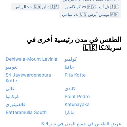
🇮🇱 تل أبيب vs 🇲🇾 كوالالمبور
🇮🇪 دبلن vs 🇸🇦 الرياض
أفضل وقت لزيارة ترينكومالي من الناحية الجوية هو بين
🇦🇷 بوينس آيرس vs 🇺🇸 ميامي
مارس وسبتمبر، حيث الأجواء مشمسة وجافة نسبيًا، مما
يسمح بالاستمتاع بالشواطئ والنشاطات البحرية. خلال الفترة
من أكتوبر إلى يناير، تتعرض المدينة للأمطار الموسمية
المصحوبة برياح قوية أحيانًا، وقد تشهد تشكل أعاصير مدارية
الطقس في مدن رئيسية أخرى في
نادرة في خليج البنغال، لكنها ليست ظاهرة متكررة. يبقى
سريلانكا 🇱🇰
مناخها دافئًا طوال العام، مع رطوبة مرتفعة تخففها نسائم
البحر، مما يجعلها وجهة مثالية لمن يبحثون عن الدفء
كولمبو
Dehiwala-Mount Lavinia
والطبيعة الخلابة بعيدًا عن صخب المدن الكبرى.
جافنا
نغومبو
Sri Jayewardenepura
Pita Kotte
Kotte
كاندي
غالي
Point Pedro
باتيكالوا
Katunayaka
فالفتيثوري
ماتارا
Battaramulla South
عرض الطقس في جميع المدن في سريلانكا