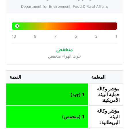
Department for Environment, Food & Rural Affairs
1
10
9
7
5
3
1
منخفض
تلوث الهواء منخفض
المعلمة
القيمة
مؤشر وكالة
حماية البيئة
1 (جيد)
الأمريكية:
مؤشر وكالة
البيئة
1 (منخفض)
البريطانية: