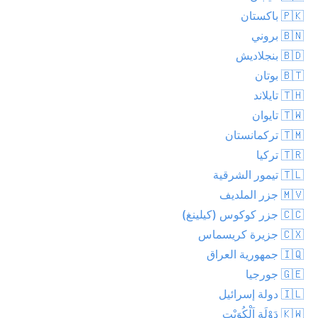
🇵🇰 باكستان
🇧🇳 بروني
🇧🇩 بنجلاديش
🇧🇹 بوتان
🇹🇭 تايلاند
🇹🇼 تايوان
🇹🇲 تركمانستان
🇹🇷 تركيا
🇹🇱 تيمور الشرقية
🇲🇻 جزر الملديف
🇨🇨 جزر كوكوس (كيلينغ)
🇨🇽 جزيرة كريسماس
🇮🇶 جمهورية العراق
🇬🇪 جورجيا
🇮🇱 دولة إسرائيل
🇰🇼 دَوْلَة اَلْكُوَيْت