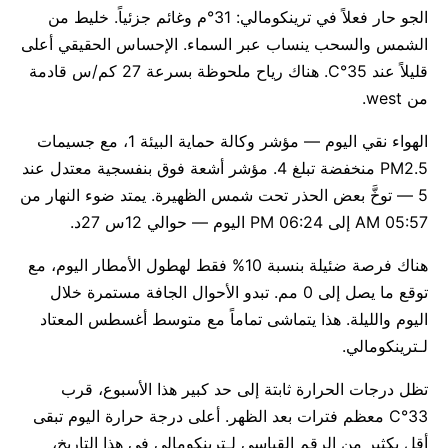
الجو حار فعلاً في ترينكومالي: 31°م وغائم جزئياً. خليط من
الشمس والسحب ينساب عبر السماء. الإحساس الحقيقي أعلى
قليلاً عند 35°C. هناك رياح ملحوظة بسرعة 27 كم/س قادمة
من west.
الهواء نقي اليوم — مؤشر وكالة حماية البيئة 1، مع جسيمات
PM2.5 منخفضة تبلغ 4. مؤشر أشعة فوق بنفسجية معتدل عند
5 — توخَّ بعض الحذر تحت شمس الظهيرة. يمتد ضوء النهار من
05:57 AM إلى 06:24 PM اليوم — حوالي 12س 27د.
هناك فرصة ضئيلة بنسبة 10% فقط لهطول الأمطار اليوم، مع
توقع ما يصل إلى 0 مم. تبدو الأحوال الجافة مستمرة خلال
اليوم والليلة. هذا يتماشى تماماً مع متوسط أغسطس المعتاد
لـترينكومالي.
تظل درجات الحرارة ثابتة إلى حد كبير هذا الأسبوع، قرب
33°C معظم فترات بعد الظهر. أعلى درجة حرارة اليوم تبقى
أقل بكثير من الرقم القياسي لـترينكومالي في هذا التاريخ،