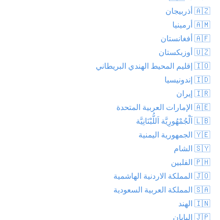
🇦🇿 أذربيجان
🇦🇲 أرمينيا
🇦🇫 أفغانستان
🇺🇿 أوزبكستان
🇮🇴 إقليم المحيط الهندي البريطاني
🇮🇩 إندونيسيا
🇮🇷 إيران
🇦🇪 الإمارات العربية المتحدة
🇱🇧 اَلْجُمْهُورِيَّة اَللُّبْنَانِيَّة
🇾🇪 الجمهورية اليمنية
🇸🇾 الشام
🇵🇭 الفلبين
🇯🇴 المملكة الاردنية الهاشمية
🇸🇦 المملكة العربية السعودية
🇮🇳 الهند
🇯🇵 اليابان