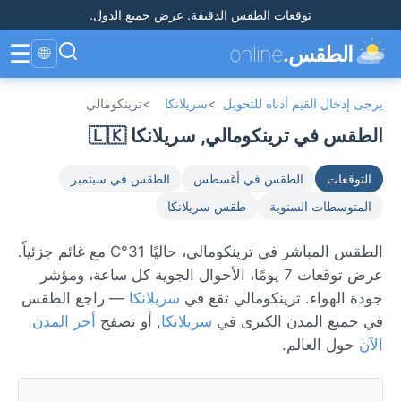
توقعات الطقس الدقيقة
.
عرض جميع الدول
.
☰
الطقس.
online
🌐
يرجى إدخال القيم أدناه للتحويل
>
سريلانكا
>
ترينكومالي
الطقس في ترينكومالي, سريلانكا 🇱🇰
التوقعات
الطقس في أغسطس
الطقس في سبتمبر
المتوسطات السنوية
طقس سريلانكا
الطقس المباشر في ترينكومالي، حاليًا 31°C مع غائم جزئياً.
عرض توقعات 7 يومًا، الأحوال الجوية كل ساعة، ومؤشر
جودة الهواء. ترينكومالي تقع في
سريلانكا
— راجع الطقس
في جميع المدن الكبرى في
سريلانكا
, أو تصفح
أحر المدن
الآن
حول العالم.