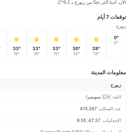
الآن، أثينا أكثر دفئًا من زيورخ بـ 9.2°C.
توقعات 7 أيام
زيورخ
0°
0°
°
33°
33°
33°
30°
28°
16°
16°
15°
13°
13°
معلومات المدينة
زيورخ
البلد:
🇨🇭 سويسرا
عدد السكان:
415,367
الإحداثيات:
47.37, 8.55