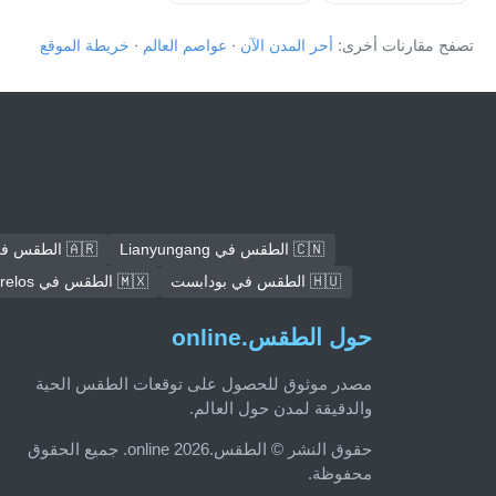
تصفح مقارنات أخرى:
أحر المدن الآن
·
عواصم العالم
·
خريطة الموقع
🇨🇳 الطقس في Lianyungang
🇦🇷 الطقس في كوردوبا
🇭🇺 الطقس في بودابست
🇲🇽 الطقس في Ecatepec de Morelos
حول الطقس.online
مصدر موثوق للحصول على توقعات الطقس الحية
والدقيقة لمدن حول العالم.
حقوق النشر © الطقس.online 2026. جميع الحقوق
محفوظة.