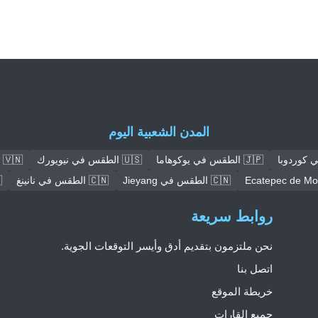
المدن الشعبية اليوم
🇯🇵 الطقس في يوكوهاما
🇺🇸 الطقس في نيويورك
🇻🇳 الطقس في هانوي
🇨🇳 الطقس في Jieyang
🇨🇳 الطقس في نانينغ
🇳
روابط سريعة
نحن ملتزمون بتقديم أدق وأيسر التوقعات الجوية.
اتصل بنا
خريطة الموقع
جميع القارات