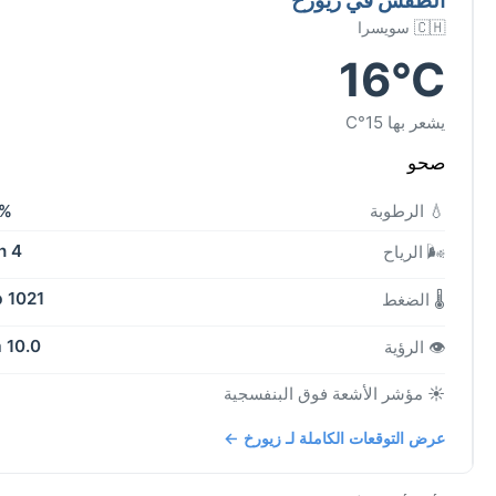
🇨🇭 سويسرا
16°C
يشعر بها 15°C
صحو
💧 الرطوبة
5%
4 kph
🌬️ الرياح
1021 mb
🌡️ الضغط
10.0 km
👁️ الرؤية
☀️ مؤشر الأشعة فوق البنفسجية
عرض التوقعات الكاملة لـ زيورخ ←