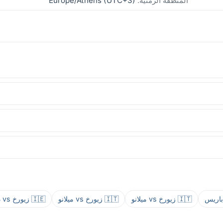
المنطقة الزمنية:
Europe/Athens (UTC+3)
🇮🇹 زيورخ vs ميلانو
🇮🇹 زيورخ vs ميلانو
🇮🇪 زيورخ vs دبلن