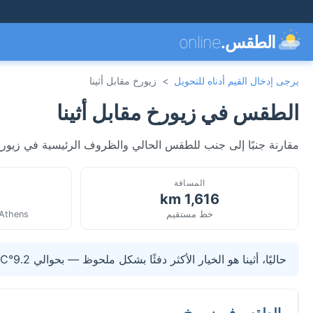
الطقس.
online
يرجى إدخال القيم أدناه للتحويل
>
زيورخ مقابل أثينا
الطقس في زيورخ مقابل أثينا
مقارنة جنبًا إلى جنب للطقس الحالي والظروف الرئيسية في زيورخ،
المسافة
1,616 km
خط مستقيم
/Athens
حاليًا، أثينا هو الخيار الأكثر دفئًا بشكل ملحوظ — بحوالي 9.2°C أعلى من زيورخ.
الطقس في زيورخ