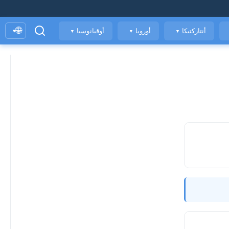
🌐
أنتاركتيكا
أوروبا
أوقيانوسيا
▾
▼
▼
▼