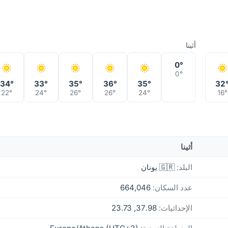
أثينا
0°
0°
34°
33°
35°
36°
35°
32
22°
24°
26°
26°
24°
16°
أثينا
البلد:
🇬🇷 يونان
عدد السكان:
664,046
الإحداثيات:
37.98, 23.73