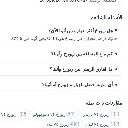
المنطقة الزمنية:
Europe/Zurich (UTC+2)
الأسئلة الشائعة
هل زيورخ أكثر حرارة من أثينا الآن؟
حاليًا، درجة الحرارة في زيورخ هي 16°C وفي أثينا هي 25°C.
كم تبلغ المسافة بين زيورخ وأثينا؟
ما الفارق الزمني بين زيورخ وأثينا؟
أي مدينة أفضل للزيارة، زيورخ أم أثينا؟
مقارنات ذات صلة
🇫🇷 زيورخ vs باريس
🇸🇪 زيورخ vs ستوكهولم
🇫🇷 زيورخ vs باريس
🇬🇧 زيورخ vs لندن
🇬🇧 زيورخ vs لندن