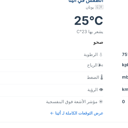
🇬🇷 يونان
25°C
يشعر بها 23°C
صحو
7
💧 الرطوبة
🌬️ الرياح
🌡️ الضغط
👁️ الرؤية
0
☀️ مؤشر الأشعة فوق البنفسجية
عرض التوقعات الكاملة لـ أثينا ←