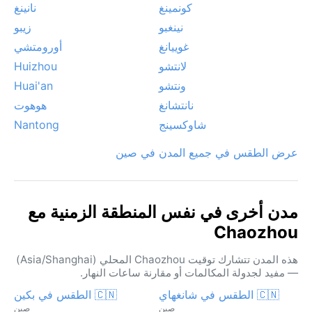
كونمينغ
نانينغ
نينغبو
زيبو
غوييانغ
أورومتشي
لانتشو
Huizhou
ونتشو
Huai'an
نانتشانغ
هوهوت
شاوكسينج
Nantong
عرض الطقس في جميع المدن في صين
مدن أخرى في نفس المنطقة الزمنية مع
Chaozhou
هذه المدن تتشارك توقيت Chaozhou المحلي (Asia/Shanghai)
— مفيد لجدولة المكالمات أو مقارنة ساعات النهار.
🇨🇳 الطقس في شانغهاي
🇨🇳 الطقس في بكين
صين
صين