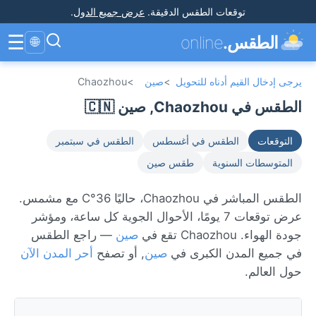
توقعات الطقس الدقيقة
.
عرض جميع الدول
.
☰
الطقس.
online
🌐
يرجى إدخال القيم أدناه للتحويل
>
صين
>
Chaozhou
الطقس في Chaozhou, صين 🇨🇳
التوقعات
الطقس في أغسطس
الطقس في سبتمبر
المتوسطات السنوية
طقس صين
الطقس المباشر في Chaozhou، حاليًا 36°C مع مشمس.
عرض توقعات 7 يومًا، الأحوال الجوية كل ساعة، ومؤشر
جودة الهواء. Chaozhou تقع في
صين
— راجع الطقس
في جميع المدن الكبرى في
صين
, أو تصفح
أحر المدن الآن
حول العالم.