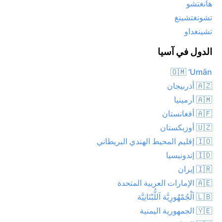
هانغتشو
تشونغتشينغ
تشينغداو
الدول في آسيا
🇴🇲 ‘Umān
🇦🇿 أذربيجان
🇦🇲 أرمينيا
🇦🇫 أفغانستان
🇺🇿 أوزبكستان
🇮🇴 إقليم المحيط الهندي البريطاني
🇮🇩 إندونيسيا
🇮🇷 إيران
🇦🇪 الإمارات العربية المتحدة
🇱🇧 اَلْجُمْهُورِيَّة اَللُّبْنَانِيَّة
🇾🇪 الجمهورية اليمنية