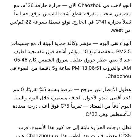
الجو لاهب في Chaozhou الآن — حرارة حارقة 36°م، مع
مشمس. سحب متفرقة تقطع أشعة الشمس. توقع إحساساً
ثقيلاً بحرارة 41°C في الخارج. توقع نسيمًا بسرعة 22 كم/س
من west.
الهواء نقي اليوم — مؤشر وكالة حماية البيئة 1، مع جسيمات
PM2.5 منخفضة تبلغ 10. مؤشر أشعة فوق بنفسجية لطيف
عند 3 يعني خطر حروق ضئيل. شروق الشمس كان 05:46
AM، والغروب 06:51 PM: 13 ساعة و5 دقيقة من الضوء في
Chaozhou.
هطول الأمطار غير مرجح — فرصة بنسبة 5% تقريبًا، 0 مم
كحد أقصى. تبدو الأحوال الجافة مستمرة خلال اليوم والليلة.
اليوم أدفأ من المعتاد — تقريباً 5°C فوق أعلى درجة معتادة
لـأغسطس وهي 32°C.
تظل درجات الحرارة ثابتة إلى حد كبير هذا الأسبوع، قرب
35°C معظم فترات بعد الظهر. هذا يضع Chaozhou على