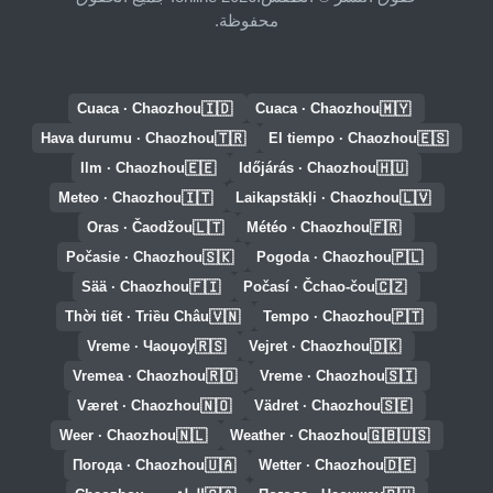
محفوظة.
🇮🇩
🇲🇾
Cuaca · Chaozhou
Cuaca · Chaozhou
🇹🇷
🇪🇸
Hava durumu · Chaozhou
El tiempo · Chaozhou
🇪🇪
🇭🇺
Ilm · Chaozhou
Időjárás · Chaozhou
🇮🇹
🇱🇻
Meteo · Chaozhou
Laikapstākļi · Chaozhou
🇱🇹
🇫🇷
Oras · Čaodžou
Météo · Chaozhou
🇸🇰
🇵🇱
Počasie · Chaozhou
Pogoda · Chaozhou
🇫🇮
🇨🇿
Sää · Chaozhou
Počasí · Čchao-čou
🇻🇳
🇵🇹
Thời tiết · Triều Châu
Tempo · Chaozhou
🇷🇸
🇩🇰
Vreme · Чаоџоу
Vejret · Chaozhou
🇷🇴
🇸🇮
Vremea · Chaozhou
Vreme · Chaozhou
🇳🇴
🇸🇪
Været · Chaozhou
Vädret · Chaozhou
🇳🇱
🇬🇧🇺🇸
Weer · Chaozhou
Weather · Chaozhou
🇺🇦
🇩🇪
Погода · Chaozhou
Wetter · Chaozhou