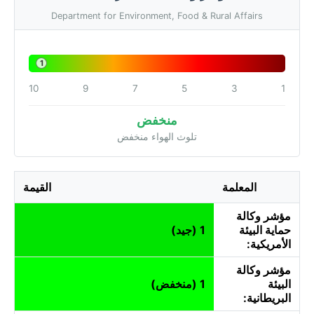
Department for Environment, Food & Rural Affairs
1
10
9
7
5
3
1
منخفض
تلوث الهواء منخفض
المعلمة
القيمة
مؤشر وكالة
حماية البيئة
1 (جيد)
الأمريكية:
مؤشر وكالة
البيئة
1 (منخفض)
البريطانية: