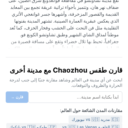
تقع مدينة تشاوتشو في مقاطعة قوانغدونغ شرق الصين، على
ضفاف نهر هان، وتتميز بأجواء تراثية عريقة تجمع بين المعابد
القديمة والقصور المزخرفة، وأشهرها جسر غوانغجي الأثري
الذي يعكس عبقرية العمارة الصينية. تشتهر المدينة بفنونها
التقليدية مثل فن النحت على الخشب وفخار الخزف، كما تُعد
موطناً لمذاق الشاي الشهير وطبق تشاوتشو الكونغ فو.
جغرافياً، تحيط بها تلال خضراء وتقع على مسافة قصيرة من
الساحل، مما يمنحها طابعاً هادئاً بعيداً عن صخب المدن الكبرى.
مناخ تشاوتشو يُصنف ضمن المناخ شبه المداري الرطب مع
شتاء جاف (Cwa). الصيف حار ورطب جداً، إذ ترتفع درجات
قارن طقس Chaozhou مع مدينة أخرى
الحرارة إلى منتصف الثلاثينات مئوية، وتكثر الأمطار الموسمية
الغزيرة خاصة بين مايو وسبتمبر. الشتاء معتدل وجاف، نادراً ما
ابحث عن أي مدينة في العالم وشاهد مقارنة جنبًا إلى جنب لدرجة
الحرارة والظروف والتوقعات.
تنخفض الحرارة عن ١٠ درجات مئوية، وتكون السماء صافية
غالباً. الرطوبة مرتفعة على مدار العام لكنها تبلغ ذروتها في
قارن →
الصيف، لذا يُنصح بحزم ملابس خفيفة قطنية للصيف، وسترة
خفيفة لليالي الشتاء، بالإضافة إلى مظلة أو معطف ضد
مقارنات المدن الشائعة حول العالم:
الأمطار المفاجئة.
🇪🇸 مدريد vs 🇺🇸 نيويورك
أفضل وقت لزيارة تشاوتشو مناخياً هو الخريف (أكتوبر
🇪🇬 القاهرة vs 🇺🇸 Las Vegas
🇯🇵 طوكيو vs 🇹🇭 بانكوك