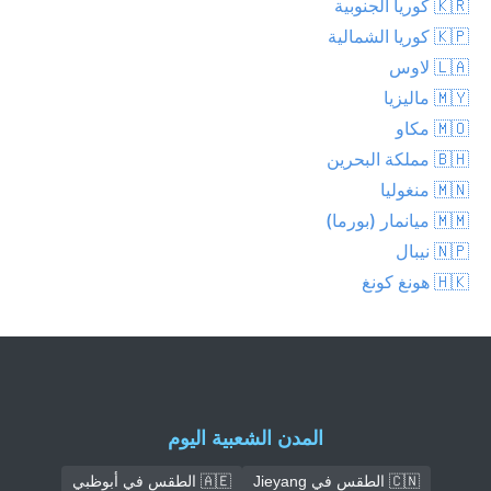
🇰🇷 كوريا الجنوبية
🇰🇵 كوريا الشمالية
🇱🇦 لاوس
🇲🇾 ماليزيا
🇲🇴 مكاو
🇧🇭 مملكة البحرين
🇲🇳 منغوليا
🇲🇲 ميانمار (بورما)
🇳🇵 نيبال
🇭🇰 هونغ كونغ
المدن الشعبية اليوم
🇨🇳 الطقس في Jieyang
🇦🇪 الطقس في أبوظبي