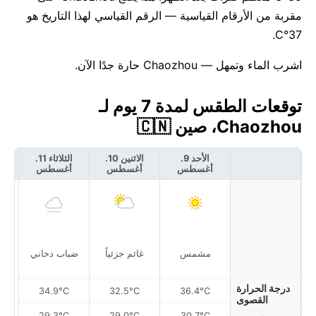
مقربة من الأرقام القياسية — الرقم القياسي لهذا التاريخ هو
37°C.
اشرب الماء وتمهل — Chaozhou حارة جدًا الآن.
توقعات الطقس لمدة 7 يوم لـ
Chaozhou، صين 🇨🇳
الأحد 9.
الاثنين 10.
الثلاثاء 11.
أغسطس
أغسطس
أغسطس
أ
مشمس
غائم جزئياً
ضباب دخاني
درجة الحرارة
34.9°C
32.5°C
36.4°C
القصوى
29.3°C
29.0°C
30.7°C