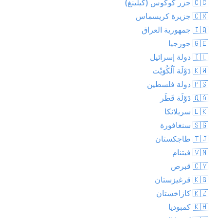
🇨🇨 جزر كوكوس (كيلينغ)
🇨🇽 جزيرة كريسماس
🇮🇶 جمهورية العراق
🇬🇪 جورجيا
🇮🇱 دولة إسرائيل
🇰🇼 دَوْلَة اَلْكُوَيْت
🇵🇸 دولة فلسطين
🇶🇦 دَوْلَة قَطَر
🇱🇰 سريلانكا
🇸🇬 سنغافورة
🇹🇯 طاجكستان
🇻🇳 فيتنام
🇨🇾 قبرص
🇰🇬 قرغيزستان
🇰🇿 كازاخستان
🇰🇭 كمبوديا