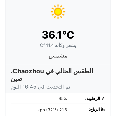
36.1°C
يشعر وكأنه 41.4°C
مشمس
الطقس الحالي في Chaozhou،
صين
تم التحديث في 16:45 اليوم
💧
الرطوبة:
45%
🌬️
الرياح:
21.6 kph (321°)