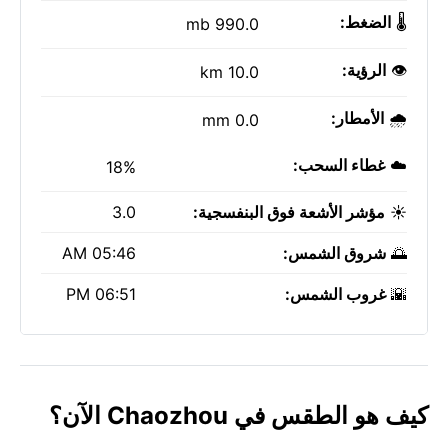
🌡️
الضغط:
990.0 mb
👁️
الرؤية:
10.0 km
🌧️
الأمطار:
0.0 mm
☁️
غطاء السحب:
18%
☀️
مؤشر الأشعة فوق البنفسجية:
3.0
🌅
شروق الشمس:
05:46 AM
🌇
غروب الشمس:
06:51 PM
كيف هو الطقس في Chaozhou الآن؟