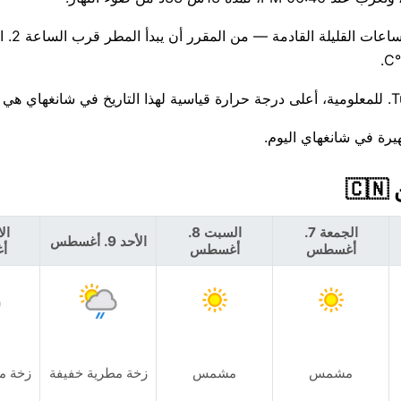
انتبه جيدًا — احتما
ة في شانغهاي اليوم.
الجمعة 7.
السبت 8.
الأحد 9. أغسطس
أغسطس
أغسطس
أ
مشمس
مشمس
زخة مطرية خفيفة
زخة م