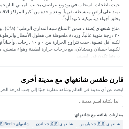
حيث ناطحات السحاب في بودونغ تتراصف بجانب المباني التاريخية في 
تمتد على أراضٍ منبسطة تقريباً، وتعد واحدة من أكبر المراكز الاقت
يخلق أجواء ديناميكية لا تهدأ أبداً.
مناخ ش
٣٠ درجة مئوية غالباً، وزيادة ملحوظة في هطول الأمطار والرطوب
لكنه أقل قسوة، حيث تتراو
لكنهما جميلان ومعتدلان، مع درجات حرارة لطيفة وهواء منعش، مما 
ذروتها تكون في الصيف.
أفضل وقت لزيارة شنغهاي من حيث الطقس هو الربيع (مارس إلى مايو
من يونيو إلى يوليو فتشهد "موسم البرقوق" أو الأمطار الموسمية
قارن طقس شانغهاي مع مدينة أخرى
المدينة أحياناً للأعاصير القادمة من المحيط الهادئ، والتي تجلب معها 
الضباب الكثيف أحياناً يؤثر على الرؤية. باختصار، شنغهاي وجهة ت
ابحث عن أي مدينة في العالم وشاهد مقارنة جنبًا إلى جنب لدرجة الحر
مقارنات شائعة مع شانغهاي:
شانغهاي vs 🇫🇷 باريس
شانغهاي vs 🇬🇧 لندن
شانغهاي vs 🇩🇪 Berlin