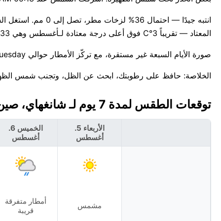
المعتاد — تقريباً 3°C فوق أعلى درجة معتادة لـأغسطس وهي 33°C.
صورة الأيام السبعة غير مستقرة، مع تركّز الأمطار حوالي Tuesday. للمعلومية، أعلى درجة حرارة قياسية لهذا التاريخ في شانغهاي هي 40°C.
الخلاصة: حافظ على رطوبتك، ابحث عن الظل، وتجنب شمس الظهير
توقعات الطقس لمدة 7 يوم لـ شانغهاي، صين 🇨🇳
الأربعاء 5.
الخميس 6.
أغسطس
أغسطس
أمطار متفرقة
مشمس
قريبة