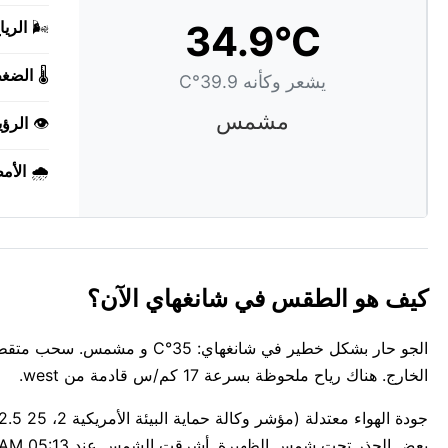
34.9°C
🌬️
الريا
🌡️
الضغ
يشعر وكأنه 39.9°C
مشمس
👁️
الرؤي
🌧️
الأم
كيف هو الطقس في شانغهاي الآن؟
الخارج. هناك رياح ملحوظة بسرعة 17 كم/س قادمة من west.
بعض الحذر تحت شمس الظهيرة. أشرقت الشمس عند 05:13 AM وتغرب عند 06:46 PM، لمدة 13س 33د من ضوء النهار.