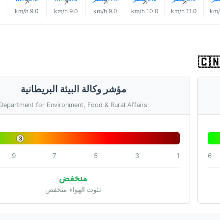
↑
↑
↑
↑
↑
9.0 km/h
9.0 km/h
9.0 km/h
10.0 km/h
11.0 km/h
مؤشر وكالة البيئة البريطانية
Department for Environment, Food & Rural Affairs
3
9
7
5
3
1
6
منخفض
تلوث الهواء منخفض