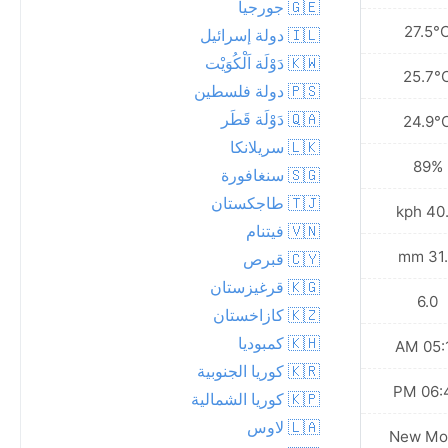
🇬🇪 جورجيا
25.2°C
27.5°
🇮🇱 دولة إسرائيل
🇰🇼 دَوْلَة اَلْكُوَيْت
24.4°C
25.7°
🇵🇸 دولة فلسطين
🇶🇦 دَوْلَة قَطَر
23.0°C
24.9°
🇱🇰 سريلانكا
94%
89%
🇸🇬 سنغافورة
🇹🇯 طاجكستان
49.7 kph
40.3 
🇻🇳 فيتنام
77.6 mm
31.2
🇨🇾 قبرص
🇰🇬 قرغيزستان
6.0
6.0
🇰🇿 كازاخستان
🇰🇭 كمبوديا
05:17 AM
05:16
🇰🇷 كوريا الجنوبية
06:41 PM
06:42
🇰🇵 كوريا الشمالية
🇱🇦 لاوس
New Moon
New Mo