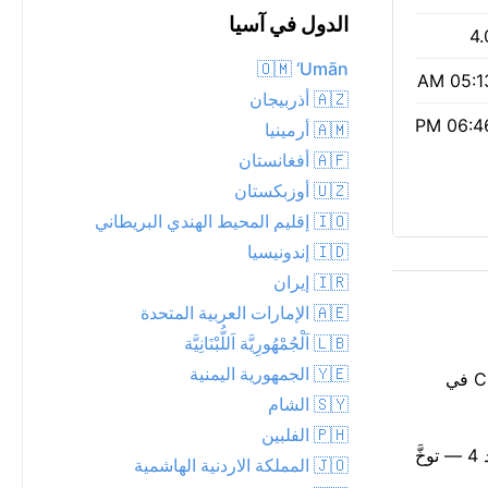
الدول في آسيا
4.
🇴🇲 ‘Umān
05:13 
🇦🇿 أذربيجان
06:46 
🇦🇲 أرمينيا
🇦🇫 أفغانستان
🇺🇿 أوزبكستان
🇮🇴 إقليم المحيط الهندي البريطاني
🇮🇩 إندونيسيا
🇮🇷 إيران
🇦🇪 الإمارات العربية المتحدة
🇱🇧 اَلْجُمْهُورِيَّة اَللُّبْنَانِيَّة
🇾🇪 الجمهورية اليمنية
الجو حار بشكل خطير في شانغهاي: 35°C و مشمس. سحب متقطعة تجعل الضوء متغيراً فوق شانغهاي. توقع إحساساً ثقيلاً بحرارة 40°C في
🇸🇾 الشام
🇵🇭 الفلبين
جودة الهواء معتدلة (مؤشر وكالة حماية البيئة الأمريكية 2، PM2.5 25) — مقبولة لمعظم الناس. مؤشر أشعة فوق بنفسجية معتدل عند 4 — توخَّ
🇯🇴 المملكة الاردنية الهاشمية