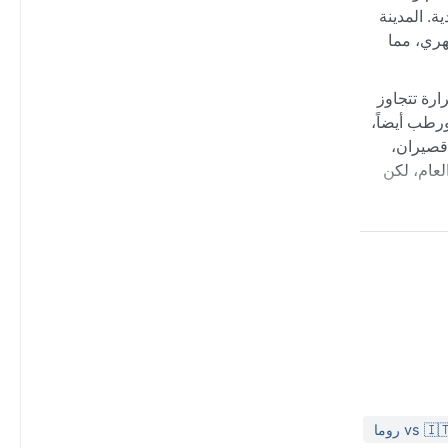
ة. المدينة
هري، مما
جات حرارة تتجاوز
ورطب أيضاً،
خريف قصيران،
لعام، لكن
أما الفترة
صيف، تتعرض
ج، لكن