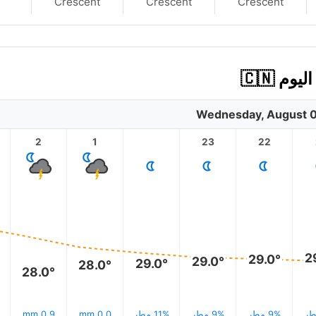
Crescent
Crescent
Crescent
 🇨🇳
Wednesday, August 0
2
1
23
22
2
29.0°
29.0°
29.0°
28.0°
28.0°
9% مطر
9% مطر
11% مطر
0.0 mm
0.9 mm