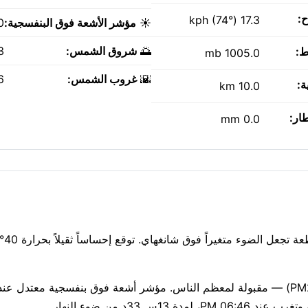
ح:
17.3 kph (74°)
☀️
مؤشر الأشعة فوق البنفسجية:
0
🌅
شروق الشمس:
AM
ط:
1005.0 mb
🌇
غروب الشمس:
PM
ة:
10.0 km
طار:
0.0 mm