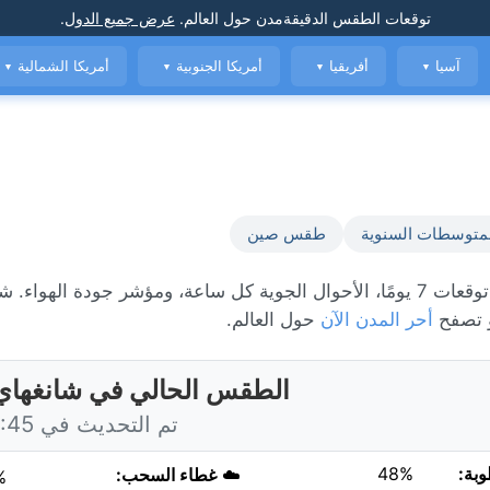
توقعات الطقس الدقيقة
مدن حول العالم
.
عرض جميع الدول
.
آسيا
أفريقيا
أمريكا الجنوبية
أمريكا الشمالية
▼
▼
▼
▼
متوسطات السنوية
طقس صين
الطقس المباشر في شانغهاي، حاليًا 35°C مع مشمس. عرض توقعات 7 يومًا، الأحوال الجوية كل ساعة، ومؤشر جودة 
و تصفح
أحر المدن الآن
حول العالم.
الطقس الحالي في شانغهاي
تم التحديث في 15:45 اليوم
وبة:
48%
☁️
غطاء السحب:
%