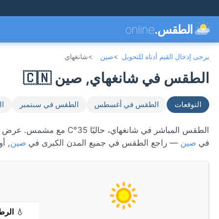
الطقس.
online
يرجى إدخال القيم أدناه للتحويل
>
صين
>
شانغهاي
الطقس في شانغهاي, صين 🇨🇳
التوقعات
الطقس في أغسطس
الطقس في سبتمبر
ال
في
صين
— راجع الطقس في جميع المدن الكبرى في
صين
, أ
💧
الرط