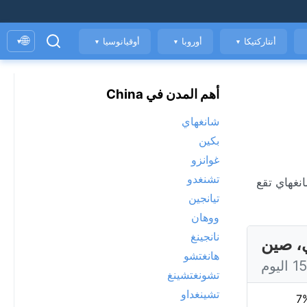
🌐
أنتاركتيكا
أوروبا
أوقيانوسيا
▾
▼
▼
▼
أهم المدن في China
شانغهاي
بكين
غوانزو
تشنغدو
الهواء. شانغهاي تقع
تيانجين
ووهان
نانجينغ
، صين
هانغتشو
تشونغتشينغ
تشينغداو
7