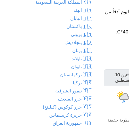
🇸🇦 المملكة العربية السعودية
🇮🇳 الهند
ل 36% لزخات مطر، تصل إلى 0 مم. استغل الساعات القليلة القادمة — من المقرر أن يبدأ المطر قرب الساعة 2. اليوم أدفأ من
🇯🇵 اليابان
🇵🇰 باكستان
🇧🇳 بروني
🇧🇩 بنجلاديش
🇧🇹 بوتان
🇹🇭 تايلاند
🇹🇼 تايوان
🇹🇲 تركمانستان
الاثنين 10.
الثلاثاء 11.
غسطس
أغسطس
🇹🇷 تركيا
🇹🇱 تيمور الشرقية
🇲🇻 جزر الملديف
🇨🇨 جزر كوكوس (كيلينغ)
🇨🇽 جزيرة كريسماس
طرية خفيفة
أمطار معتدلة
🇮🇶 جمهورية العراق