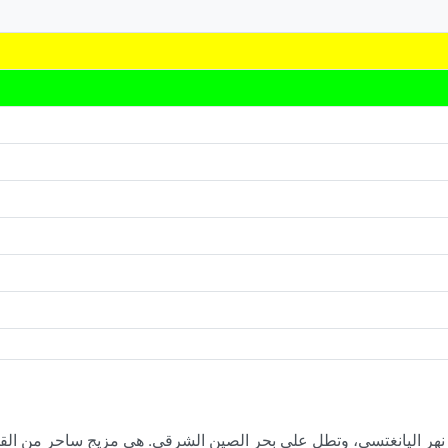
 نهر اليانغتسي، وتطل على بحر الصين الشرقي. هي مزيج ساحر من الق