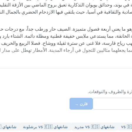
بوند، وحدائق يويوان التذكارية تعبق بروح الماضي بين الأزقة التقليدي
صادية والثقافية في آسيا، حيث يلتقي فيها الازدحام الحضري بالجمال الن
نغهاي يُصنف ضمن "المناخ شبه المداري الرطب" (Cfa)، وهو ما يعني أربعة فصول متميزة. الصيف حار ورطب جداً، مع در
ة الخانقة، مما يستدعي ملابس خفيفة قطنية ومظلة دائمة. الشتاء بارد 
ح الحرارة بين ٠ و ١٠ درجات، وأحياناً تهب رياح قارسة، فلا غنى عن سترة ثقيلة ووشاح. فصلا الربيع وال
يجعلهما مثاليين للتجول في أرجاء المدينة. الأمطار تهطل على مدار ا
) والخريف (سبتمبر إلى نوفمبر)، حيث الأجواء لطيفة وجافة نسبياً. 
 المستمرة، والتي قد تكون مصحوبة برطوبة عالية وغيوم كثيفة. في ال
رياحاً عاتية وأمطاراً غزيرة. الشتاء نادراً ما يشهد تساقطاً كثيفاً للثلو
قدم أجواء متقلبة لكنها ساحرة في كل فصل.
ارة والظروف والتوقعات.
قارن →
شانغهاي vs 🇪🇸 مدريد
شانغهاي vs 🇪🇸 برشلونة
شانغهاي vs 🇮🇹 روما