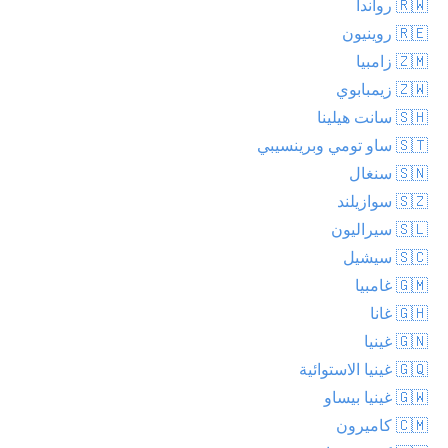
🇷🇼 رواندا
🇷🇪 روينيون
🇿🇲 زامبيا
🇿🇼 زيمبابوي
🇸🇭 سانت هيلينا
🇸🇹 ساو تومي وبرينسيبي
🇸🇳 سنغال
🇸🇿 سوازيلند
🇸🇱 سيراليون
🇸🇨 سيشيل
🇬🇲 غامبيا
🇬🇭 غانا
🇬🇳 غينيا
🇬🇶 غينيا الاستوائية
🇬🇼 غينيا بيساو
🇨🇲 كاميرون