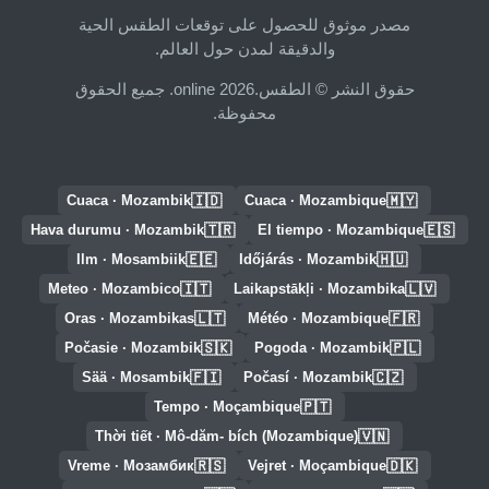
مصدر موثوق للحصول على توقعات الطقس الحية
والدقيقة لمدن حول العالم.
حقوق النشر © الطقس.online 2026. جميع الحقوق
محفوظة.
🇮🇩
🇲🇾
Cuaca · Mozambik
Cuaca · Mozambique
🇹🇷
🇪🇸
Hava durumu · Mozambik
El tiempo · Mozambique
🇪🇪
🇭🇺
Ilm · Mosambiik
Időjárás · Mozambik
🇮🇹
🇱🇻
Meteo · Mozambico
Laikapstākļi · Mozambika
🇱🇹
🇫🇷
Oras · Mozambikas
Météo · Mozambique
🇸🇰
🇵🇱
Počasie · Mozambik
Pogoda · Mozambik
🇫🇮
🇨🇿
Sää · Mosambik
Počasí · Mozambik
🇵🇹
Tempo · Moçambique
🇻🇳
Thời tiết · Mô-dăm- bích (Mozambique)
🇷🇸
🇩🇰
Vreme · Мозамбик
Vejret · Moçambique