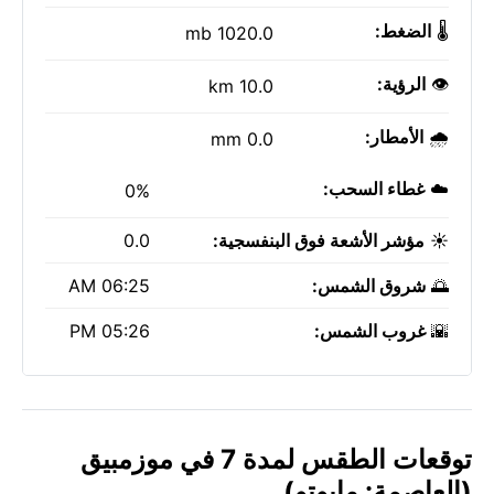
🌡️
الضغط:
1020.0 mb
👁️
الرؤية:
10.0 km
🌧️
الأمطار:
0.0 mm
☁️
غطاء السحب:
0%
☀️
مؤشر الأشعة فوق البنفسجية:
0.0
🌅
شروق الشمس:
06:25 AM
🌇
غروب الشمس:
05:26 PM
توقعات الطقس لمدة 7 في موزمبيق
(العاصمة: مابوتو)