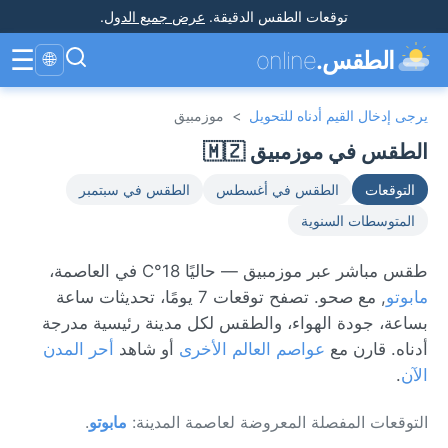
توقعات الطقس الدقيقة
.
عرض جميع الدول
.
☰
الطقس.
online
🌐
يرجى إدخال القيم أدناه للتحويل
>
موزمبيق
الطقس في موزمبيق 🇲🇿
التوقعات
الطقس في أغسطس
الطقس في سبتمبر
المتوسطات السنوية
طقس مباشر عبر موزمبيق — حاليًا 18°C في العاصمة،
مابوتو
, مع صحو. تصفح توقعات 7 يومًا، تحديثات ساعة
بساعة، جودة الهواء، والطقس لكل مدينة رئيسية مدرجة
أدناه. قارن مع
عواصم العالم الأخرى
أو شاهد
أحر المدن
الآن
.
التوقعات المفصلة المعروضة لعاصمة المدينة:
مابوتو
.