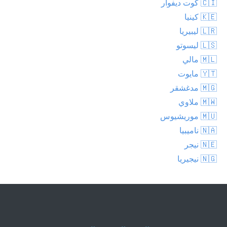
🇨🇮 كوت ديفوار
🇰🇪 كينيا
🇱🇷 ليبيريا
🇱🇸 ليسوتو
🇲🇱 مالي
🇾🇹 مايوت
🇲🇬 مدغشقر
🇲🇼 ملاوي
🇲🇺 موريشيوس
🇳🇦 ناميبيا
🇳🇪 نيجر
🇳🇬 نيجيريا