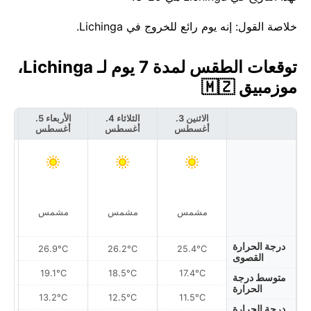
خلاصة القول: إنه يوم رائع للخروج في Lichinga.
توقعات الطقس لمدة 7 يوم لـ Lichinga،
موزمبيق 🇲🇿
الاثنين 3.
الثلاثاء 4.
الأربعاء 5.
أغسطس
أغسطس
أغسطس
أ
مشمس
مشمس
مشمس
درجة الحرارة
26.9°C
26.2°C
25.4°C
القصوى
19.1°C
18.5°C
17.4°C
متوسط درجة
الحرارة
13.2°C
12.5°C
11.5°C
درجة الحرارة