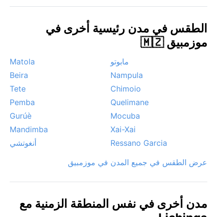
مظلة في تلك الفترة. بشكل عام، توفر ليشينغا ملاذاً بارداً
ومنعشاً لمن يرغب في استكشاف شمال موزمبيق بعيداً عن
الطقس في مدن رئيسية أخرى في
حرارة الساحل.
موزمبيق 🇲🇿
مابوتو
Matola
Beira
Nampula
Tete
Chimoio
Pemba
Quelimane
Gurúè
Mocuba
Mandimba
Xai-Xai
Ressano Garcia
أنغوتشي
عرض الطقس في جميع المدن في موزمبيق
مدن أخرى في نفس المنطقة الزمنية مع