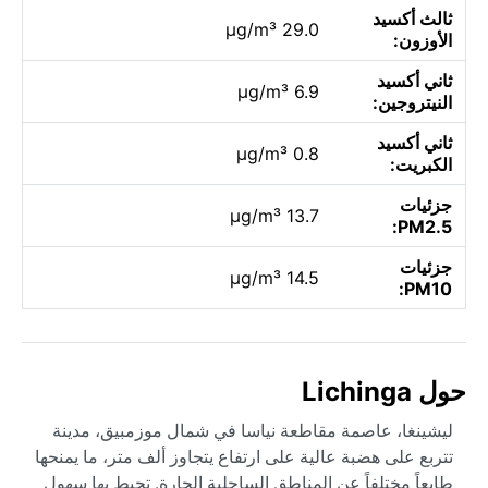
ثالث أكسيد
29.0 µg/m³
الأوزون:
ثاني أكسيد
6.9 µg/m³
النيتروجين:
ثاني أكسيد
0.8 µg/m³
الكبريت:
جزئيات
13.7 µg/m³
PM2.5:
جزئيات
14.5 µg/m³
PM10:
حول Lichinga
ليشينغا، عاصمة مقاطعة نياسا في شمال موزمبيق، مدينة
تتربع على هضبة عالية على ارتفاع يتجاوز ألف متر، ما يمنحها
طابعاً مختلفاً عن المناطق الساحلية الحارة. تحيط بها سهول