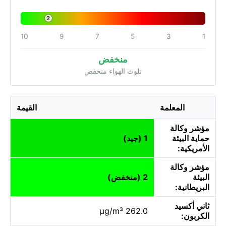
2
10
9
7
5
3
1
منخفض
تلوث الهواء منخفض
المعلمة
القيمة
مؤشر وكالة
حماية البيئة
1 (جيد)
الأمريكية:
مؤشر وكالة
البيئة
2 (منخفض)
البريطانية:
ثاني أكسيد
262.0 µg/m³
الكربون: