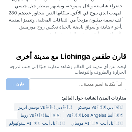
خضراء شاسعة وتلال متموجة، وتشتهر بمنظر جبل جيسي
المهيب الذي يلوح في الأفق. سكانها الذين يتجاوز عددهم 280
ألف نسمة يمثلون مزيجاً من الثقافات المحلية، وتتميز المدينة
بأجواء هادئة وأسواق نابضة بالحياة تعكس روح موزمبيق
الأصيلة، بعيداً عن صخب العاصمة مابوتو.
ينتمي مناخ ليشينغا إلى تصنيف كوبن (Cwb)، أي مناخ
المرتفعات شبه الاستوائي. يتميز الصيف (من نوفمبر إلى
قارن طقس Lichinga مع مدينة أخرى
مارس) بأمطار غزيرة ودرجات حرارة معتدلة تتراوح بين 18
و27 درجة مئوية مع رطوبة عالية. الشتاء (من يونيو إلى
ابحث عن أي مدينة في العالم وشاهد مقارنة جنبًا إلى جنب لدرجة
الحرارة والظروف والتوقعات.
أغسطس) جاف وبارد، حيث تنخفض الحرارة ليلاً إلى 8 درجات
أحياناً، مع نهار مشمس لطيف. يجب أن يحزم الزائر ملابس
قارن →
خفيفة للمطر وأخرى دافئة للسهرات الباردة، خاصة إذا كان
يخطط لزيارة الهضاب المحيطة.
مقارنات المدن الشائعة حول العالم:
أفضل وقت لزيارة ليشينغا من الناحية المناخية هو بين مايو
🇦🇪 دبي vs 🇷🇺 موسكو
🇦🇪 دبي vs 🇦🇷 بوينس آيرس
وسبتمبر، حيث السماء صافية والجو معتدل وجاف. لا تشهد
🇬🇷 أثينا vs 🇺🇸 Los Angeles
🇬🇷 أثينا vs 🇮🇹 روما
المدينة أعاصير أو رياحاً موسمية قوية مثل المناطق الساحلية،
🇮🇱 تل أبيب vs 🇮🇳 مومباي
🇮🇱 تل أبيب vs 🇸🇪 ستوكهولم
لكن قد يتشكل ضباب خفيف في الصباحات الباردة خلال
الشتاء. الأمطار الصيفية قد تكون مفاجئة، لذا يُفضل حمل