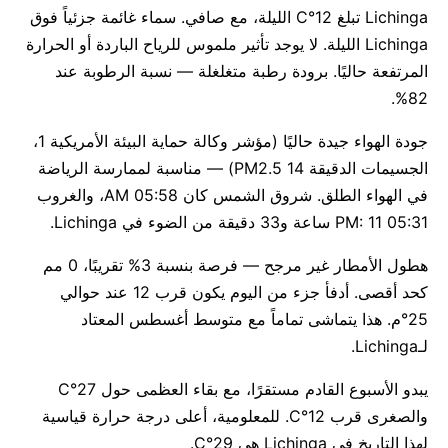
Lichinga تبلغ 12°C الليلة، مع صافي. سماء غائمة جزئياً فوق
Lichinga الليلة. لا يوجد تأثير ملموس للرياح الباردة أو الحرارة
المرتفعة حاليًا. برودة رطبة متغلغلة — نسبة الرطوبة عند
82%.
جودة الهواء جيدة حاليًا (مؤشر وكالة حماية البيئة الأمريكية 1،
الجسيمات الدقيقة PM2.5 14) — مناسبة لممارسة الرياضة
في الهواء الطلق. شروق الشمس كان 05:58 AM، والغروب
05:31 PM: 11 ساعة و33 دقيقة من الضوء في Lichinga.
هطول الأمطار غير مرجح — فرصة بنسبة 3% تقريبًا، 0 مم
كحد أقصى. أدفأ جزء من اليوم يكون قرب 12 عند حوالي
25°م. هذا يتماشى تماماً مع متوسط أغسطس المعتاد
لـLichinga.
يبدو الأسبوع القادم مستقرًا، مع بقاء العظمى حول 27°C
والصغرى قرب 12°C. للمعلومية، أعلى درجة حرارة قياسية
لهذا التاريخ في Lichinga هي 29°C.