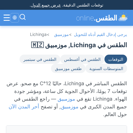
توقعات الطقس الدقيقة
.
عرض جميع الدول
.
☰
الطقس.
online
🌐
يرجى إدخال القيم أدناه للتحويل
>
موزمبيق
>
Lichinga
الطقس في Lichinga, موزمبيق 🇲🇿
التوقعات
الطقس في أغسطس
الطقس في سبتمبر
المتوسطات السنوية
طقس موزمبيق
الطقس المباشر في Lichinga، حاليًا 12°C مع صحو. عرض
توقعات 7 يومًا، الأحوال الجوية كل ساعة، ومؤشر جودة
الهواء. Lichinga تقع في
موزمبيق
— راجع الطقس في
جميع المدن الكبرى في
موزمبيق
, أو تصفح
أحر المدن الآن
حول العالم.