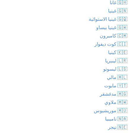
🇬🇭 غانا
🇬🇳 غينيا
🇬🇶 غينيا الاستوائية
🇬🇼 غينيا بيساو
🇨🇲 كاميرون
🇨🇮 كوت ديفوار
🇰🇪 كينيا
🇱🇷 ليبيريا
🇱🇸 ليسوتو
🇲🇱 مالي
🇾🇹 مايوت
🇲🇬 مدغشقر
🇲🇼 ملاوي
🇲🇺 موريشيوس
🇳🇦 ناميبيا
🇳🇪 نيجر