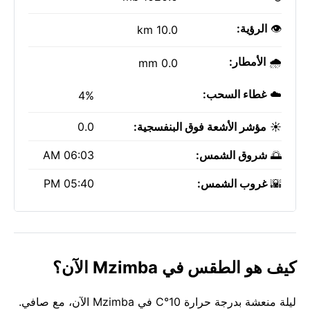
👁️
الرؤية:
10.0 km
🌧️
الأمطار:
0.0 mm
☁️
غطاء السحب:
4%
☀️
مؤشر الأشعة فوق البنفسجية:
0.0
🌅
شروق الشمس:
06:03 AM
🌇
غروب الشمس:
05:40 PM
كيف هو الطقس في Mzimba الآن؟
ليلة منعشة بدرجة حرارة 10°C في Mzimba الآن، مع صافي.