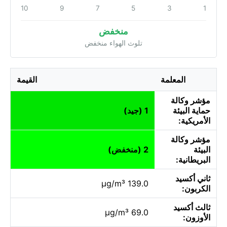
10
9
7
5
3
1
منخفض
تلوث الهواء منخفض
المعلمة
القيمة
مؤشر وكالة
حماية البيئة
1 (جيد)
الأمريكية:
مؤشر وكالة
البيئة
2 (منخفض)
البريطانية:
ثاني أكسيد
139.0 µg/m³
الكربون:
ثالث أكسيد
69.0 µg/m³
الأوزون: