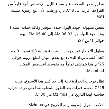
تتطاير بعض السحب عبر سماء الليل. الإحساس أبرد قليلاً من
القراءة، أقرب إلى 8°C. بارد ورطب الآن، مع رطوبة بنسبة
81%.
تنفس بسهولة: جودة الهواء جيدة، مؤشر وكالة حماية البيئة 1.
يمتد ضوء النهار من 06:03 AM إلى 05:40 PM اليوم —
حوالي 11س 37د.
هطول الأمطار غير مرجح — فرصة بنسبة 3% تقريبًا، 0 مم
كحد أقصى. يزداد الدفء مع تقدم النهار، ليبلغ ذروته حوالي
25°م. هذا يتماشى تماماً مع متوسط أغسطس المعتاد
لـMzimba.
تظل درجات الحرارة ثابتة إلى حد كبير هذا الأسبوع، قرب
26°C معظم فترات بعد الظهر. للمعلومية، أعلى درجة حرارة
قياسية لهذا التاريخ في Mzimba هي 30°C.
خلاصة القول: إنه يوم رائع للخروج في Mzimba.