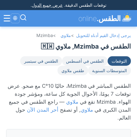
توقعات الطقس الدقيقة
.
عرض جميع الدول
.
☰
الطقس.
online
🌐
يرجى إدخال القيم أدناه للتحويل
>
ملاوي
>
Mzimba
الطقس في Mzimba, ملاوي 🇲🇼
التوقعات
الطقس في أغسطس
الطقس في سبتمبر
المتوسطات السنوية
طقس ملاوي
الطقس المباشر في Mzimba، حاليًا 10°C مع صحو. عرض
توقعات 7 يومًا، الأحوال الجوية كل ساعة، ومؤشر جودة
الهواء. Mzimba تقع في
ملاوي
— راجع الطقس في جميع
المدن الكبرى في
ملاوي
, أو تصفح
أحر المدن الآن
حول
العالم.