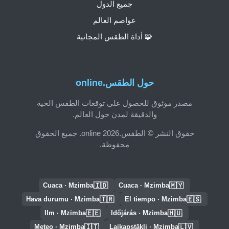
جميع الدول
عواصم العالم
🧩 أداة الطقس المجانية
حول الطقس.online
مصدر موثوق للحصول على توقعات الطقس الحية
والدقيقة لمدن حول العالم.
حقوق النشر © الطقس.online 2026. جميع الحقوق
محفوظة.
🇮🇩
🇲🇾
Cuaca · Mzimba
Cuaca · Mzimba
🇹🇷
🇪🇸
Hava durumu · Mzimba
El tiempo · Mzimba
🇪🇪
🇭🇺
Ilm · Mzimba
Időjárás · Mzimba
🇮🇹
🇱🇻
Meteo · Mzimba
Laikapstākļi · Mzimba