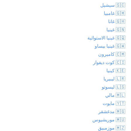
🇸🇨 سيشيل
🇬🇲 غامبيا
🇬🇭 غانا
🇬🇳 غينيا
🇬🇶 غينيا الاستوائية
🇬🇼 غينيا بيساو
🇨🇲 كاميرون
🇨🇮 كوت ديفوار
🇰🇪 كينيا
🇱🇷 ليبيريا
🇱🇸 ليسوتو
🇲🇱 مالي
🇾🇹 مايوت
🇲🇬 مدغشقر
🇲🇺 موريشيوس
🇲🇿 موزمبيق