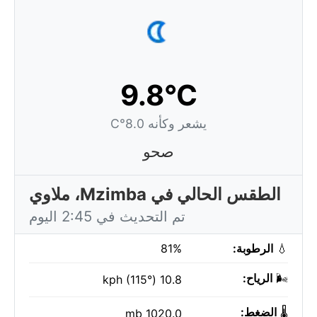
9.8°C
يشعر وكأنه 8.0°C
صحو
الطقس الحالي في Mzimba، ملاوي
تم التحديث في 2:45 اليوم
💧
الرطوبة:
81%
🌬️
الرياح:
10.8 kph (115°)
🌡️
الضغط:
1020.0 mb