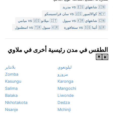
🇨🇳 شانغهاي vs 🇪🇸 مدريد
🇲🇾 كوالالمبور vs 🇺🇸 سان فرانسيسكو
🇨🇳 شانغهاي vs 🇰🇷 سيول
🇮🇹 ميلانو vs 🇺🇸 ميامي
🇬🇷 أثينا vs 🇸🇬 سنغافورة
🇰🇷 سيول vs 🇹🇷 اسطنبول
الطقس في مدن رئيسية أخرى في ملاوي
🇲🇼
ليلونغوي
بلانتاير
مزوزو
Zomba
Kasungu
Karonga
Salima
Mangochi
Balaka
Liwonde
Nkhotakota
Dedza
Nsanje
Mchinji