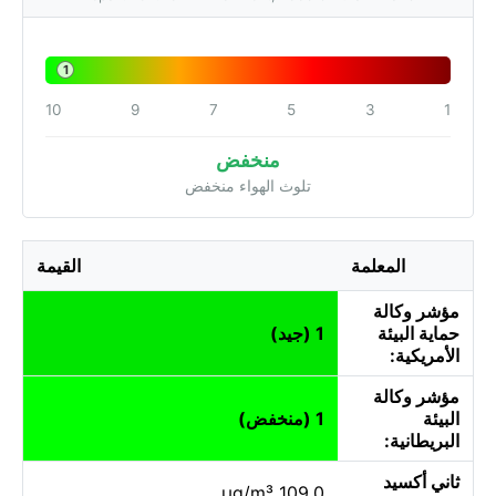
1
10
9
7
5
3
1
منخفض
تلوث الهواء منخفض
المعلمة
القيمة
مؤشر وكالة
حماية البيئة
1 (جيد)
الأمريكية:
مؤشر وكالة
البيئة
1 (منخفض)
البريطانية:
ثاني أكسيد
109.0 µg/m³