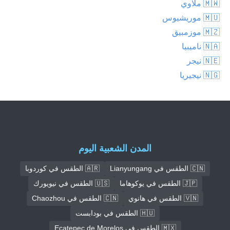
🇲🇼 ملاوي
🇲🇺 موريشيوس
🇲🇿 موزمبيق
🇳🇦 ناميبيا
🇳🇪 نيجر
🇳🇬 نيجيريا
المدن الشعبية اليوم
🇨🇳 الطقس في Lianyungang
🇦🇷 الطقس في كوردوبا
🇯🇵 الطقس في يوكوهاما
🇺🇸 الطقس في نيويورك
🇻🇳 الطقس في هانوي
🇨🇳 الطقس في Chaozhou
🇭🇺 الطقس في بودابست
🇲🇽 الطقس في Ecatepec de Morelos