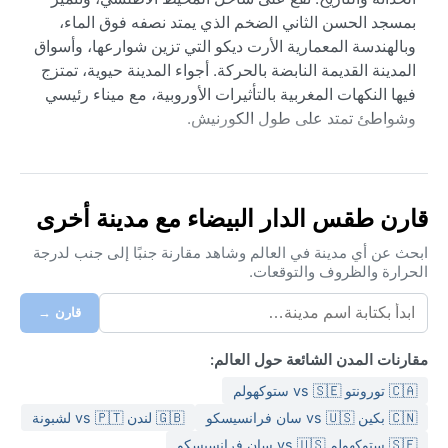
بمسجد الحسن الثاني الضخم الذي يمتد نصفه فوق الماء،
وبالهندسة المعمارية الأرت ديكو التي تزين شوارعها، وأسواق
المدينة القديمة النابضة بالحركة. أجواء المدينة حيوية، تمتزج
فيها النكهات المغربية بالتأثيرات الأوروبية، مع ميناء رئيسي
وشواطئ تمتد على طول الكورنيش.
مناخ الدار البيضاء متوسطي صيفي حار وفق تصنيف كوبن
(Csa). الصيف حار وجاف من يونيو إلى سبتمبر، حيث تتراوح
الحرارة بين 25 و30 درجة مئوية، مع رطوبة نسبية مرتفعة
قارن طقس الدار البيضاء مع مدينة أخرى
قادمة من المحيط. الشتاء معتدل وماطر من نوفمبر إلى
مارس، وتتدنى الحرارة إلى 10-20 درجة، مع هطول الأمطار
ابحث عن أي مدينة في العالم وشاهد مقارنة جنبًا إلى جنب لدرجة
الحرارة والظروف والتوقعات.
وزيادة الغيوم. الحقيبة المثالية: ملابس خفيفة للصيف، وسترة
خفيفة لليالي الشتاء الباردة، ومظلة للمطر.
قارن →
أفضل الأوقات لزيارة الدار البيضاء من حيث الطقس هي فصلا
الربيع (مارس-مايو) والخريف (سبتمبر-نوفمبر)، حين تكون
مقارنات المدن الشائعة حول العالم:
الأجواء معتدلة ومشمسة. من الظواهر الجوية البارزة: الضباب
🇨🇦 تورونتو vs 🇸🇪 ستوكهولم
البحري الذي يغطي المدينة صباحاً في فترات معينة، وموجات
🇨🇳 بكين vs 🇺🇸 سان فرانسيسكو
🇬🇧 لندن vs 🇵🇹 لشبونة
الحر المحدودة في الصيف. لا تشهد أعاصير أو رياح موسمية
🇸🇪 ستوكهولم vs 🇺🇸 سان فرانسيسكو