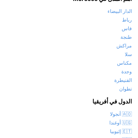
الدار البيضاء
رباط
فاس
طنجة
مراكش
سلا
مكناس
وجدة
القنيطرة
تطوان
الدول في أفريقيا
🇦🇴 أنجولا
🇺🇬 أوغندا
🇪🇹 إثيوبيا