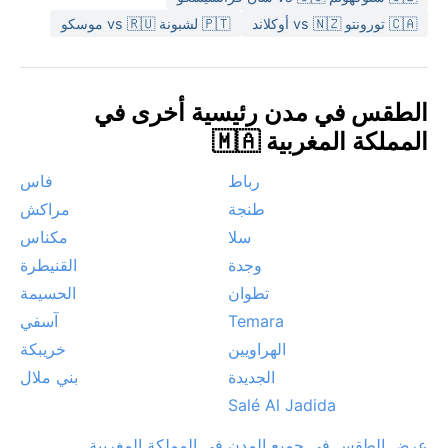
عنيفة، لكن الرياح الأطلسية تنعش الأجواء غالباً.
🇨🇦 تورونتو vs 🇳🇿 أوكلاند
🇵🇹 لشبونة vs 🇷🇺 موسكو
الطقس في مدن رئيسية أخرى في
المملكة المغربية 🇲🇦
رباط
فاس
طنجة
مراكش
سلا
مكناس
وجدة
القنيطرة
تطوان
الحسيمة
Temara
آسفي
الهراويين
خريبكة
الجديدة
بني ملال
Salé Al Jadida
عرض الطقس في جميع المدن في المملكة المغربية