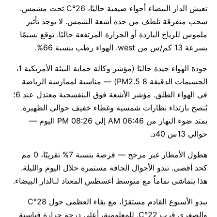
تعيش الدار البيضاء أجواء صيفية حاليًا، 26°C تحت مشمس.
سحب متفرقة تلطف من حدة أشعة الشمس. لا يوجد تأثير
ملموس للرياح الباردة أو الحرارة المرتفعة حاليًا. توقع نسيمًا
بسرعة 13 كم/س من west. الهواء رطب بنسبة 66%.
جودة الهواء جيدة حاليًا (مؤشر وكالة حماية البيئة الأمريكية 1،
الجسيمات الدقيقة PM2.5 8) — مناسبة لممارسة الرياضة
في الهواء الطلق. مؤشر الأشعة فوق البنفسجية معتدل عند 6؛
يُنصح بارتداء نظارات شمسية وغطاء خفيف حوالي الظهيرة.
يمتد ضوء النهار من 06:46 AM إلى 08:26 PM اليوم —
حوالي 13س 40د.
هطول الأمطار غير مرجح — فرصة بنسبة 7% تقريبًا، 0 مم
كحد أقصى. تبدو الأحوال الجافة مستمرة خلال اليوم والليلة.
هذا يتماشى تماماً مع متوسط أغسطس المعتاد لـالدار البيضاء.
يبدو الأسبوع القادم مستقرًا، مع بقاء العظمى حول 28°C
والصغرى قرب 22°C. للمعلومية، أعلى درجة حرارة قياسية