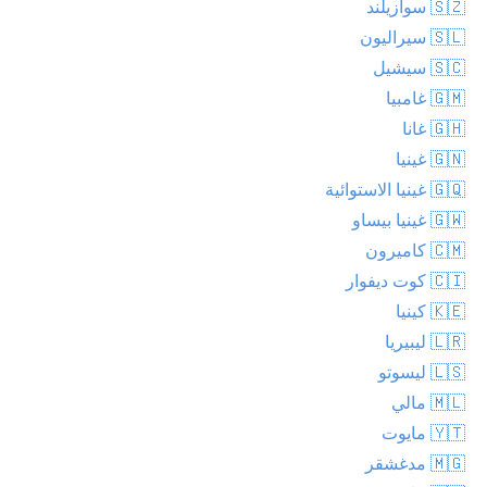
🇸🇿 سوازيلند
🇸🇱 سيراليون
🇸🇨 سيشيل
🇬🇲 غامبيا
🇬🇭 غانا
🇬🇳 غينيا
🇬🇶 غينيا الاستوائية
🇬🇼 غينيا بيساو
🇨🇲 كاميرون
🇨🇮 كوت ديفوار
🇰🇪 كينيا
🇱🇷 ليبيريا
🇱🇸 ليسوتو
🇲🇱 مالي
🇾🇹 مايوت
🇲🇬 مدغشقر