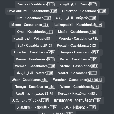
🇮🇩
🇲🇾
Cuaca · الدار البيضاء
Cuaca · Casablanca
🇹🇷
🇪🇸
Hava durumu · Kazablanka
El tiempo · Casablanca
🇪🇪
🇭🇺
Időjárás · الدار البيضاء
Ilm · Casablanca
🇮🇹
🇱🇻
Meteo · Casablanca
Laikapstākļi · Kasablanka
🇱🇹
🇫🇷
Oras · Kasablanka
Météo · Casablanca
🇸🇰
🇵🇱
Pogoda · Casablanca
Počasie · الدار البيضاء
🇫🇮
🇨🇿
Sää · Casablanca
Počasí · Casablanca
🇻🇳
🇵🇹
Thời tiết · Casablanca
Tempo · Casablanca
🇷🇸
🇩🇰
Vreme · Казабланка
Vejret · Casablanca
🇷🇴
🇸🇮
Vremea · Casablanca
Vreme · Casablanca
🇳🇴
🇸🇪
Vädret · Casablanca
Været · الدار البيضاء
🇳🇱
🇬🇧🇺🇸
Weer · Casablanca
Weather · Casablanca
🇺🇦
🇩🇪
Погода · Касабланка
Wetter · Casablanca
🇸🇦
🇷🇺
Погода · Касабланка
الطقس · الدار البيضاء
🇯🇵
🇹🇭
天気 · カサブランカ
สภาพอากาศ · กาซาบล็องกา
🇹🇼
🇭🇰
天氣預報 · 卡薩布蘭卡
天氣 · 卡薩布蘭卡