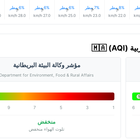
8% مطر
7% مطر
6% مطر
6% مطر
6% مطر
↑
↑
↑
↑
↑
/h
28.0 km/h
27.0 km/h
25.0 km/h
23.0 km/h
22.0 km/h
مؤشر وكالة البيئة البريطانية
Department for Environment, Food & Rural Affairs
1
9
7
5
3
1
6
منخفض
تلوث الهواء منخفض