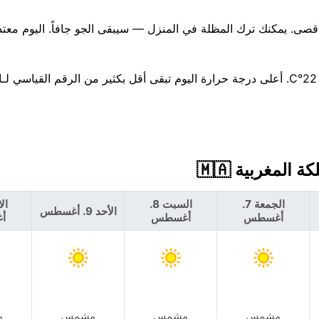
ر مرجح — فرصة بنسبة 11% تقريبًا، 0 مم كحد أقصى. يمكنك ترك المظلة في المنزل — سيبقى الجو جافاً. اليوم م
لا تغير كبير هذا الأسبوع — العظمى قرب 25°C، والصغرى حوالي 22°C. أعلى درجة حرارة اليوم تبقى أقل بكثير من الرقم ا
الجمعة 7.
السبت 8.
الأحد 9. أغسطس
أغسطس
أغسطس
أ
مشمس
مشمس
مشمس
م