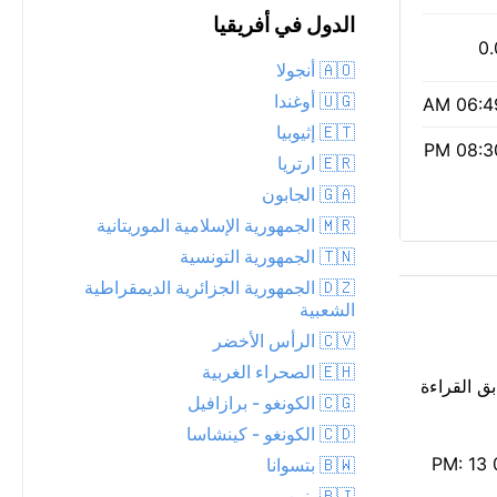
الدول في أفريقيا
0.
🇦🇴 أنجولا
🇺🇬 أوغندا
06:49 
🇪🇹 إثيوبيا
08:30 
🇪🇷 ارتريا
🇬🇦 الجابون
🇲🇷 الجمهورية الإسلامية الموريتانية
🇹🇳 الجمهورية التونسية
🇩🇿 الجمهورية الجزائرية الديمقراطية
الشعبية
🇨🇻 الرأس الأخضر
🇪🇭 الصحراء الغربية
ابق القراءة
🇨🇬 الكونغو - برازافيل
🇨🇩 الكونغو - كينشاسا
الهواء نقي اليوم — مؤشر وكالة حماية البيئة 1، مع جسيمات PM2.5 منخفضة تبلغ 5. شروق الشمس كان 06:49 AM، والغروب 08:30 PM: 13
🇧🇼 بتسوانا
🇧🇯 بنين