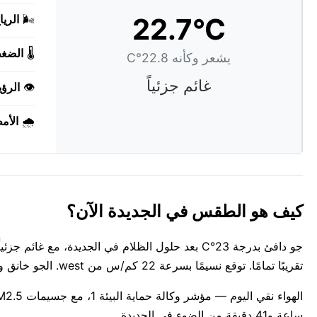
22.7°C
🌬️
الريا
🌡️
الضغ
يشعر وكأنه 22.8°C
غائم جزئياً
👁️
الرؤي
🌧️
الأم
كيف هو الطقس في الجديدة الآن؟
جو دافئ بدرجة 23°C بعد حلول الظلام في الجديدة، 
تقريبًا تمامًا. توقع نسيمًا بسرعة 22 كم/س من west. الجو خانق ورطب للغاية، الرطوبة عند 93%.
ساعة و41 دقيقة من الضوء في الجديدة.