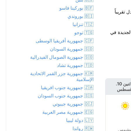
🇧🇫 بوركينا فاسو
عتدل تقريباً
🇧🇮 بوروندي
🇹🇿 تنزانيا
لقياسي لـالجديدة في
🇹🇬 توجو
🇨🇫 جمهورية أفريقيا الوسطى
🇸🇩 جمهورية السودان
🇸🇴 جمهورية الصومال الفيدرالية
🇹🇩 جمهورية تشاد
🇰🇲 جمهورية جزر القمر الاتحادية
الإسلامية
الاثنين 10.
الثلاثاء 11.
🇿🇦 جمهورية جنوب افريقيا
غسطس
أغسطس
🇸🇸 جمهورية جنوب السودان
🇩🇯 جمهورية جيبوتي
🇪🇬 جمهورية مصر العربية
🇱🇾 دولة ليبيا
🇷🇼 رواندا
شمس
مشمس