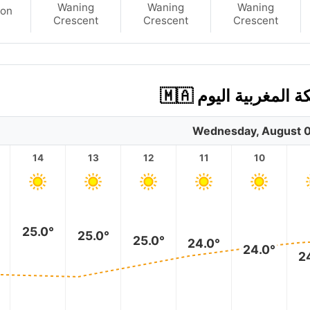
Waning
Waning
Waning
on
Crescent
Crescent
Crescent
مغربية اليوم 🇲🇦
Wednesday, August 0
14
13
12
11
10
25.0°
25.0°
25.0°
24.0°
24.0°
2