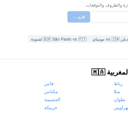
ارة والظروف والتوقعات.
قارن →
🇧🇷 São Paulo vs 🇵🇹 لشبونة
ية 🇲🇦
رباط
فاس
سلا
مكناس
تطوان
الحسيمة
هراويين
خريبكة