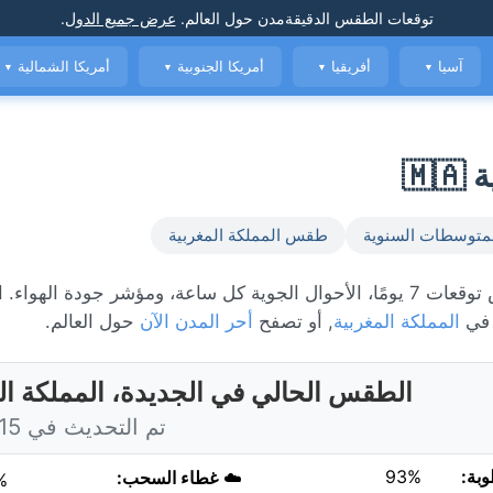
توقعات الطقس الدقيقة
مدن حول العالم
.
عرض جميع الدول
.
آسيا
أفريقيا
أمريكا الجنوبية
أمريكا الشمالية
▼
▼
▼
▼
🇲
متوسطات السنوية
طقس المملكة المغربية
الطقس المباشر في الجديدة، حاليًا 23°C مع غائم جزئياً. عرض توقعات 7 يومًا، الأحوال الجوية كل ساعة، ومؤشر جو
 في
المملكة المغربية
, أو تصفح
أحر المدن الآن
حول العالم.
الطقس الحالي في الجديدة، المملكة ال
تم التحديث في 4:15 اليوم
وبة:
93%
☁️
غطاء السحب:
%