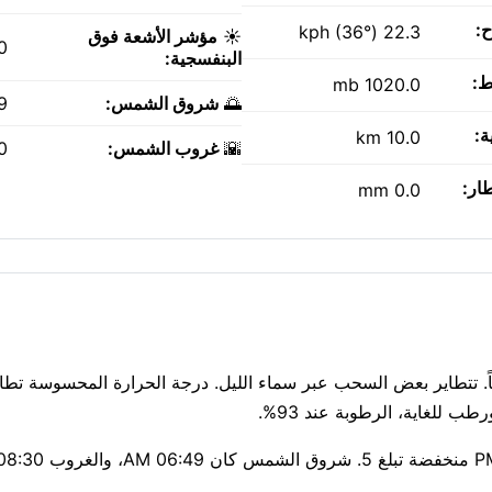
ح:
22.3 kph (36°)
☀️
مؤشر الأشعة فوق
0
البنفسجية:
ط:
1020.0 mb
🌅
شروق الشمس:
AM
ة:
10.0 km
🌇
غروب الشمس:
PM
طار:
0.0 mm
مع غائم جزئياً. تتطاير بعض السحب عبر سماء الليل. درجة الحرارة المحسوسة تط