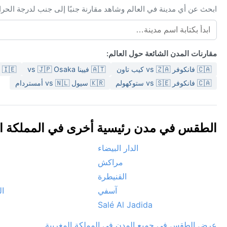
ابحث عن أي مدينة في العالم وشاهد مقارنة جنبًا إلى جنب لدرجة الحر
مقارنات المدن الشائعة حول العالم:
🇨🇦 فانكوفر vs 🇿🇦 كيب تاون
🇦🇹 فيينا vs 🇯🇵 Osaka
🇮🇪 دبلن vs 🇮🇳 مومباي
🇨🇦 فانكوفر vs 🇸🇪 ستوكهولم
🇰🇷 سيول vs 🇳🇱 أمستردام
الطقس في مدن رئيسية أخرى في المملكة المغرب
الدار البيضاء
مراكش
القنيطرة
آسفي
ال
Salé Al Jadida
عرض الطقس في جميع المدن في المملكة المغربية