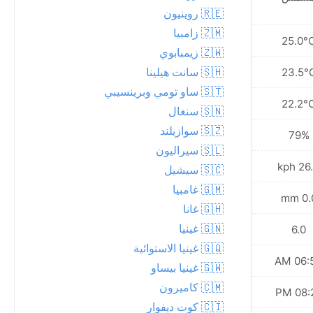
🇷🇪 روينيون
🇿🇲 زامبيا
25.4°C
25.0°
🇿🇼 زيمبابوي
🇸🇭 سانت هيلينا
23.8°C
23.5°
🇸🇹 ساو تومي وبرينسيبي
22.3°C
22.2°
🇸🇳 سنغال
🇸🇿 سوازيلند
80%
79%
🇸🇱 سيراليون
27.4 kph
26.3 
🇸🇨 سيشيل
🇬🇲 غامبيا
0.0 mm
0.0 
🇬🇭 غانا
🇬🇳 غينيا
7.0
6.0
🇬🇶 غينيا الاستوائية
06:54 AM
06:53
🇬🇼 غينيا بيساو
🇨🇲 كاميرون
08:24 PM
08:25
🇨🇮 كوت ديفوار