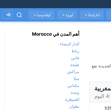
🌐
أنتاركتيكا
أوروبا
أوقيانوسيا
▾
▼
▼
▼
أهم المدن في Morocco
الدار البيضاء
رباط
فاس
طنجة
دة الهواء. الجديدة تقع
مراكش
سلا
مكناس
مغربية
وجدة
القنيطرة
تطوان
53