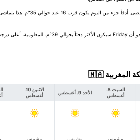
هطول الأمطار غير مرجح — فرصة بنسبة 1% تقريبًا، 0 مم كحد أقصى. أدفأ جزء من الي
بالنظر إلى الأسبوع المقبل، تتجه درجات الحرارة نحو الارتفاع — يبدو أن Friday سيكون الأكثر دفئاً بحوالي 39
السبت 8.
الاثنين 10.
الأحد 9. أغسطس
أغسطس
أغسطس
أ
مشمس
مشمس
مشمس
م