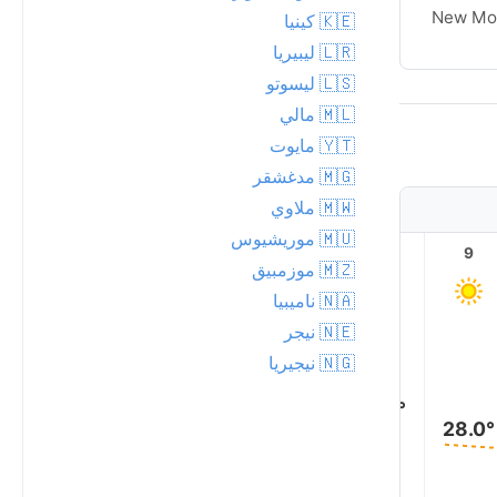
New Moon
New Mo
🇰🇪 كينيا
🇱🇷 ليبيريا
🇱🇸 ليسوتو
🇲🇱 مالي
🇾🇹 مايوت
🇲🇬 مدغشقر
🇲🇼 ملاوي
🇲🇺 موريشيوس
14
13
12
11
10
9
🇲🇿 موزمبيق
🇳🇦 ناميبيا
🇳🇪 نيجر
38.0°
36.0°
🇳🇬 نيجيريا
35.0°
33.0°
30.0°
28.0°