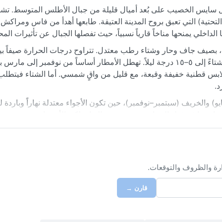
 سايس الخصيب على بُعد أميال قليلة من جبال الأطلس المتوسط. تشته
ة التحتية) التي تعبق بروح المدينة العتيقة. طابعها أهدأ من فاس ومراكش 
لداخلي يمنحها مناخاً قارياً نسبياً، حيث تفصلها الجبال عن تأثيرات الم
درجة مئوية، وقد تلامس ٤٥ في موجات حر قصيرة، بينما تنخفض شتاءً إلى ٥–١٥ درجة ليلاً. تهطل الأمطار أساساً من نو
يفية: ملابس قطنية خفيفة وقبعة، مع قليل من واقٍ شمسي. أما الشتاء فيتط
د.
لخريف (سبتمبر–نوفمبر)، حين تكون الأجواء معتدلة نهاراً وباردة لطي
تها، مما قد يثقل السياحة في منتصف النهار، لكن الأمسيات منعشة بف
ة "الشرقي" – رياح حارة جافة قادمة من الصحراء – قد ترفع الحرارة مؤق
 القريبة مشكلاً منظراً بديعاً أيام الشتاء الصافية.
ارة والظروف والتوقعات.
قارن →