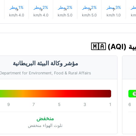
3% مطر
2% مطر
2% مطر
2% مطر
1% مطر
↑
↑
↑
↑
↑
4.0 km/h
4.0 km/h
5.0 km/h
5.0 km/h
1.0 km/h
مؤشر وكالة البيئة البريطانية
Department for Environment, Food & Rural Affairs
1
9
7
5
3
1
6
منخفض
تلوث الهواء منخفض