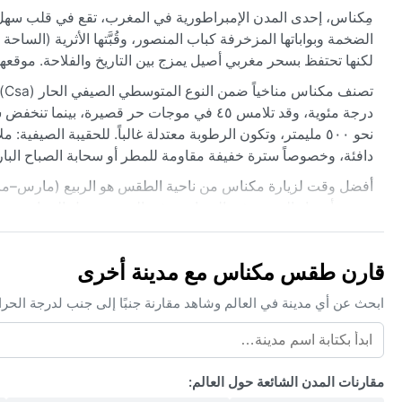
مِكناس، إحدى المدن الإمبراطورية في المغرب، تقع في قلب سهل
الضخمة وبواباتها المزخرفة كباب المنصور، وقُبَّتها الأثرية (الساح
لكنها تحتفظ بسحر مغربي أصيل يمزج بين التاريخ والفلاحة. موقعها ا
نحو ٥٠٠ مليمتر، وتكون الرطوبة معتدلة غالباً. للحقيبة الص
دافئة، وخصوصاً سترة خفيفة مقاومة للمطر أو سحابة الصباح البار
أفضل وقت لزيارة مكناس من ناحية الطقس هو الربيع (مارس–مايو) وا
وتتفتح أشجار الزيتون في الضواحي. في الصيف، تصل الحرارة ذرو
الجبل. لا تشهد مكناس أعاصير أو رياحاً موسمية قوية، إلا أن ظاهر
خفيف. نادراً ما يتساقط الثلج داخل المدينة، ولكنه يغطي قمم الأطلس
قارن طقس مكناس مع مدينة أخرى
ابحث عن أي مدينة في العالم وشاهد مقارنة جنبًا إلى جنب لدرجة الحر
مقارنات المدن الشائعة حول العالم: