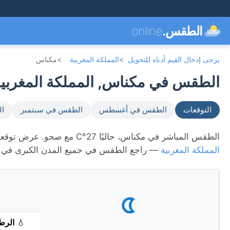
الطقس.
online
يرجى إدخال القيم أدناه للتحويل
>
المملكة المغربية
>
مكناس
الطقس في مكناس, المملكة المغربية 🇦
التوقعات
الطقس في أغسطس
الطقس في سبتمبر
ال
الطقس المباشر في مكناس، حاليًا 27°C مع صحو. عرض توقعات 7 يومًا، الأحوال الجوية كل ساعة، ومؤشر جودة الهواء. مكناس تقع في
المملكة المغربية
— راجع الطقس في جميع المدن الكبرى في
💧
الرط