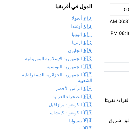
الدول في أفريقيا
0.
🇦🇴 أنجولا
06:37 
🇺🇬 أوغندا
08:18 
🇪🇹 إثيوبيا
🇪🇷 ارتريا
🇬🇦 الجابون
🇲🇷 الجمهورية الإسلامية الموريتانية
🇹🇳 الجمهورية التونسية
🇩🇿 الجمهورية الجزائرية الديمقراطية
الشعبية
🇨🇻 الرأس الأخضر
🇪🇭 الصحراء الغربية
قراءة تقريبًا
🇨🇬 الكونغو - برازافيل
🇨🇩 الكونغو - كينشاسا
ياضة في الهواء الطلق. شروق
🇧🇼 بتسوانا
🇧🇯 بنين