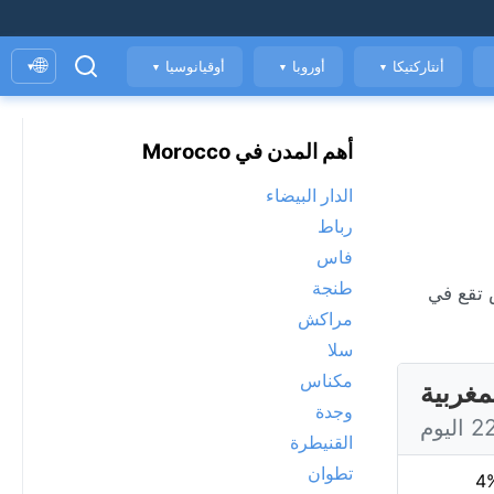
🌐
أنتاركتيكا
أوروبا
أوقيانوسيا
▾
▼
▼
▼
أهم المدن في Morocco
الدار البيضاء
رباط
فاس
طنجة
مراكش
سلا
مكناس
مغربية
وجدة
القنيطرة
تطوان
4