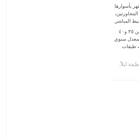
ر بأسوارها
المجاورتين،
حيط المباشر.
تصنف مكناس مناخياً ضمن النوع المتوسطي الصيفي الحار (Csa)، بصيف جاف وحار وشتاء رطب معتدل. تتراوح درجات الحرارة صيفاً بين ٣٥ و٤٠
فمبر إلى مارس بمعدل سنوي
لب طبقات
فة ليلاً،
ضل نسيم
تاً مع غبار