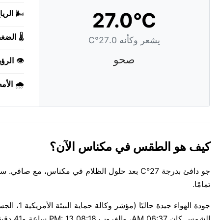
27.0°C
🌬️
الريا
🌡️
الضغ
يشعر وكأنه 27.0°C
صحو
👁️
الرؤي
🌧️
الأم
كيف هو الطقس في مكناس الآن؟
جو دافئ بدرجة 27°C بعد حلول الظلام في مكناس، مع
تمامًا.
الشمس كان 06:37 AM، والغروب 08:18 PM: 13 ساعة و41 دقيقة من الضوء في مكناس.