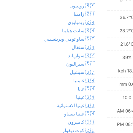
🇷🇪 روينيون
🇿🇲 زامبيا
38.2°C
36.7°
🇿🇼 زيمبابوي
🇸🇭 سانت هيلينا
29.9°C
28.2°
🇸🇹 ساو تومي وبرينسيبي
23.2°C
21.6°
🇸🇳 سنغال
🇸🇿 سوازيلند
35%
39%
🇸🇱 سيراليون
14.8 kph
18.7 
🇸🇨 سيشيل
🇬🇲 غامبيا
0.0 mm
0.0 
🇬🇭 غانا
🇬🇳 غينيا
9.0
10.0
🇬🇶 غينيا الاستوائية
06:41 AM
06:41
🇬🇼 غينيا بيساو
🇨🇲 كاميرون
08:12 PM
08:13
🇨🇮 كوت ديفوار