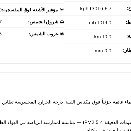
ح:
9.7 kph (301°)
☀️
مؤشر الأشعة فوق البنفسجية:
0
🌅
شروق الشمس:
AM
ط:
1019.0 mb
🌇
غروب الشمس:
PM
ة:
10.0 km
طار:
0.0 mm
 صافي. سماء غائمة جزئياً فوق مكناس الليلة. درجة الحرارة المحسوسة تطابق ال
جودة الهواء جيدة حاليًا (مؤشر وكالة حماية البيئة الأمريكية 1، الجسيمات الدقيقة PM2.5 4) — مناسبة لممارسة الر