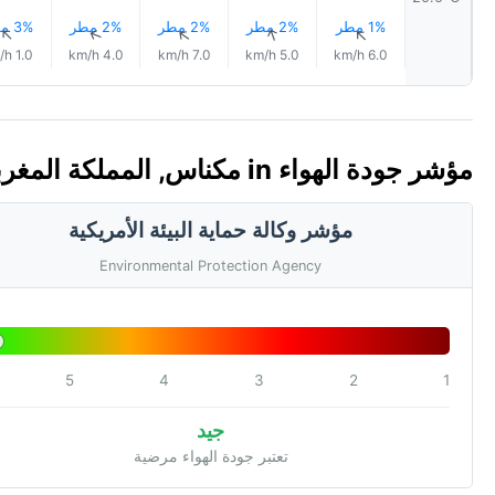
1% مطر
2% مطر
2% مطر
2% مطر
3% مطر
↑
↑
↑
↑
↑
1.0 km/h
4.0 km/h
7.0 km/h
5.0 km/h
6.0 km/h
مؤشر جودة الهواء in مكناس, المملكة المغربية 🇲🇦 (AQI)
مؤشر وكالة حماية البيئة الأمريكية
Environmental Protection Agency
5
4
3
2
1
جيد
تعتبر جودة الهواء مرضية