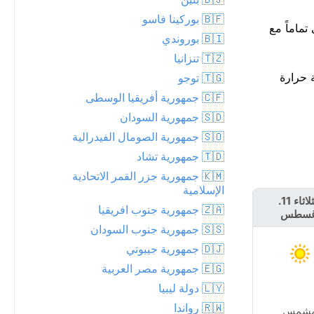
🇧🇫 بوركينا فاسو
وم يكون قرب 16 عند حوالي 35°م. هذا يتماشى تماماً مع
🇧🇮 بوروندي
🇹🇿 تنزانيا
°م. للمعلومية، أعلى درجة حرارة
🇹🇬 توجو
🇨🇫 جمهورية أفريقيا الوسطى
🇸🇩 جمهورية السودان
🇸🇴 جمهورية الصومال الفيدرالية
🇹🇩 جمهورية تشاد
🇰🇲 جمهورية جزر القمر الاتحادية
الإسلامية
الثلاثاء 11.
الأربعاء 12.
🇿🇦 جمهورية جنوب افريقيا
غسطس
أغسطس
🇸🇸 جمهورية جنوب السودان
🇩🇯 جمهورية جيبوتي
🇪🇬 جمهورية مصر العربية
🇱🇾 دولة ليبيا
🇷🇼 رواندا
شمس
مشمس