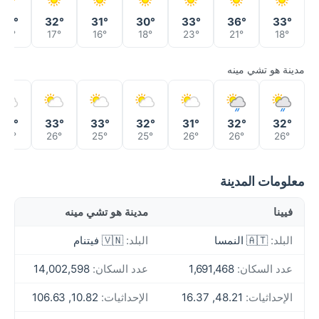
35°
32°
31°
30°
33°
36°
33°
19°
17°
16°
18°
23°
21°
18°
مدينة هو تشي مينه
32°
33°
33°
32°
31°
32°
32°
26°
26°
25°
25°
26°
26°
26°
معلومات المدينة
فيينا
مدينة هو تشي مينه
البلد:
🇦🇹 النمسا
البلد:
🇻🇳 فيتنام
عدد السكان:
1,691,468
عدد السكان:
14,002,598
الإحداثيات:
48.21, 16.37
الإحداثيات:
10.82, 106.63