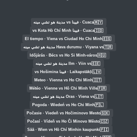
🇲🇾
Cuaca · فيينا vs مدينة هو تشي مينه
🇮🇩
Cuaca · فيينا vs Kota Hồ Chí Minh
🇪🇸
El tiempo · Viena vs Ciudad Ho Chi Minh
🇹🇷
Hava durumu · Viyana vs مدينة هو تشي مينه
🇭🇺
Időjárás · Bécs vs Ho Si Minh-város
🇪🇪
Ilm · Viin vs مدينة هو تشي مينه
🇱🇻
Laikapstākļi · فيينا vs Hošimina
🇮🇹
Meteo · Vienna vs Ho Chi Minh
🇫🇷
Météo · Vienne vs Hô Chi Minh Ville
🇱🇹
Oras · Viena vs مدينة هو تشي مينه
🇵🇱
Pogoda · Wiedeń vs Ho Chi Minh
🇸🇰
Počasie · Viedeň vs Hočiminovo Mesto
🇨🇿
Počasí · Vídeň vs Ho Či Minovo Město
🇫🇮
Sää · Wien vs Hồ Chí Minhin kaupunki