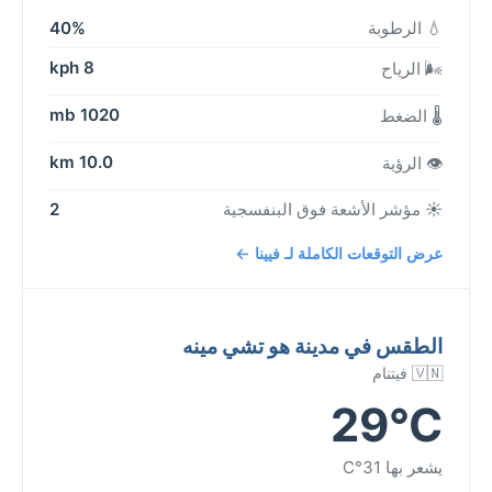
💧 الرطوبة
40%
8 kph
🌬️ الرياح
1020 mb
🌡️ الضغط
10.0 km
👁️ الرؤية
☀️ مؤشر الأشعة فوق البنفسجية
2
عرض التوقعات الكاملة لـ فيينا ←
الطقس في مدينة هو تشي مينه
🇻🇳 فيتنام
29°C
يشعر بها 31°C