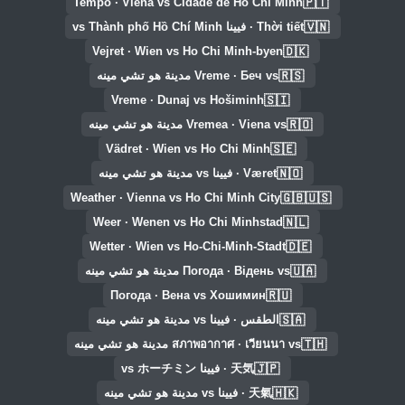
🇵🇹
Tempo · Viena vs Cidade de Ho Chi Minh
🇻🇳
Thời tiết · فيينا vs Thành phố Hồ Chí Minh
🇩🇰
Vejret · Wien vs Ho Chi Minh-byen
🇷🇸
Vreme · Беч vs مدينة هو تشي مينه
🇸🇮
Vreme · Dunaj vs Hošiminh
🇷🇴
Vremea · Viena vs مدينة هو تشي مينه
🇸🇪
Vädret · Wien vs Ho Chi Minh
🇳🇴
Været · فيينا vs مدينة هو تشي مينه
🇬🇧🇺🇸
Weather · Vienna vs Ho Chi Minh City
🇳🇱
Weer · Wenen vs Ho Chi Minhstad
🇩🇪
Wetter · Wien vs Ho-Chi-Minh-Stadt
🇺🇦
Погода · Відень vs مدينة هو تشي مينه
🇷🇺
Погода · Вена vs Хошимин
🇸🇦
الطقس · فيينا vs مدينة هو تشي مينه
🇹🇭
สภาพอากาศ · เวียนนา vs مدينة هو تشي مينه
🇯🇵
天気 · فيينا vs ホーチミン
🇭🇰
天氣 · فيينا vs مدينة هو تشي مينه