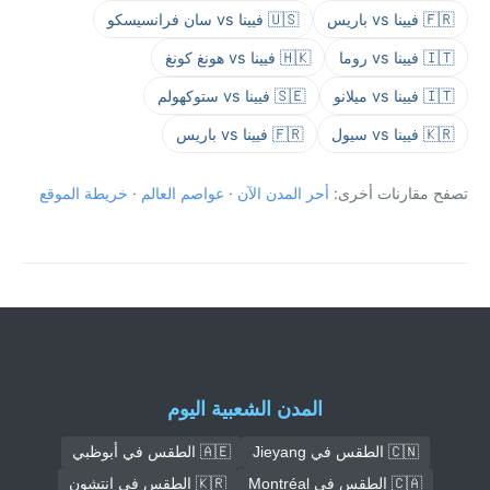
🇫🇷 فيينا vs باريس
🇺🇸 فيينا vs سان فرانسيسكو
🇮🇹 فيينا vs روما
🇭🇰 فيينا vs هونغ كونغ
🇮🇹 فيينا vs ميلانو
🇸🇪 فيينا vs ستوكهولم
🇰🇷 فيينا vs سيول
🇫🇷 فيينا vs باريس
تصفح مقارنات أخرى:
أحر المدن الآن
·
عواصم العالم
·
خريطة الموقع
المدن الشعبية اليوم
🇨🇳 الطقس في Jieyang
🇦🇪 الطقس في أبوظبي
🇨🇦 الطقس في Montréal
🇰🇷 الطقس في إنتشون