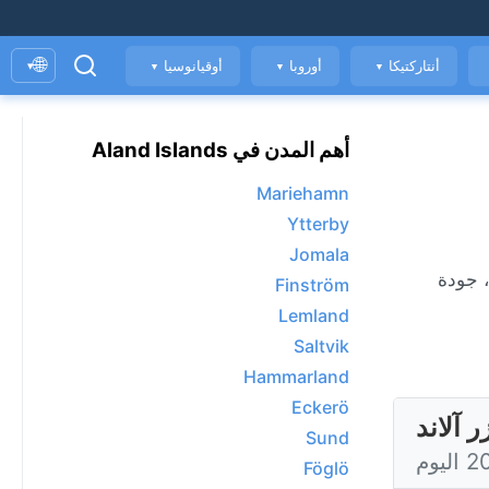
🌐
أنتاركتيكا
أوروبا
أوقيانوسيا
▾
▼
▼
▼
أهم المدن في Aland Islands
Mariehamn
Ytterby
Jomala
بساعة، جودة
Finström
Lemland
Saltvik
Hammarland
Eckerö
Sund
Föglö