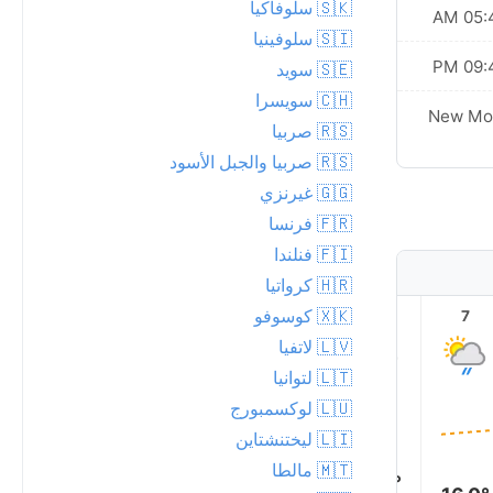
🇸🇰 سلوفاكيا
05:47 AM
05:44
🇸🇮 سلوفينيا
09:43 PM
09:45
🇸🇪 سويد
🇨🇭 سويسرا
New Moon
New Mo
🇷🇸 صربيا
🇷🇸 صربيا والجبل الأسود
🇬🇬 غيرنزي
🇫🇷 فرنسا
🇫🇮 فنلندا
🇭🇷 كرواتيا
🇽🇰 كوسوفو
12
11
10
9
8
7
🇱🇻 لاتفيا
🇱🇹 لتوانيا
🇱🇺 لوكسمبورج
🇱🇮 ليختنشتاين
🇲🇹 مالطا
16.0°
16.0°
16.0°
16.0°