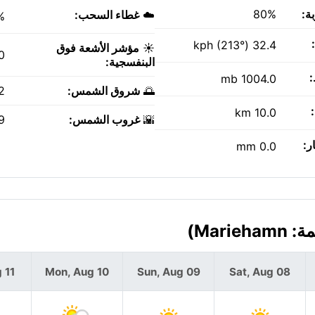
ة:
80%
☁️
غطاء السحب:
%
32.4 kph (213°)
☀️
مؤشر الأشعة فوق
0
البنفسجية:
1004.0 mb
🌅
شروق الشمس:
AM
10.0 km
🌇
غروب الشمس:
PM
ر:
0.0 mm
 11
Mon, Aug 10
Sun, Aug 09
Sat, Aug 08