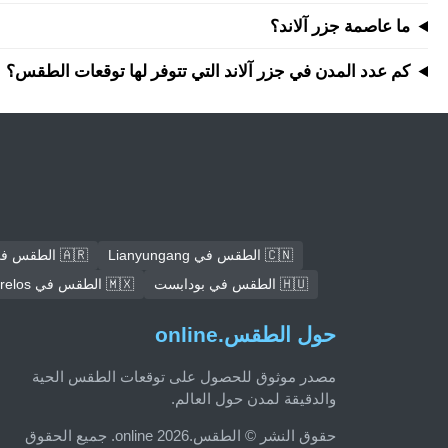
ما عاصمة جزر آلاند؟
كم عدد المدن في جزر آلاند التي تتوفر لها توقعات الطقس؟
🇨🇳 الطقس في Lianyungang
🇦🇷 الطقس في كوردوبا
🇭🇺 الطقس في بودابست
🇲🇽 الطقس في Ecatepec de Morelos
حول الطقس.online
مصدر موثوق للحصول على توقعات الطقس الحية
والدقيقة لمدن حول العالم.
حقوق النشر © الطقس.online 2026. جميع الحقوق