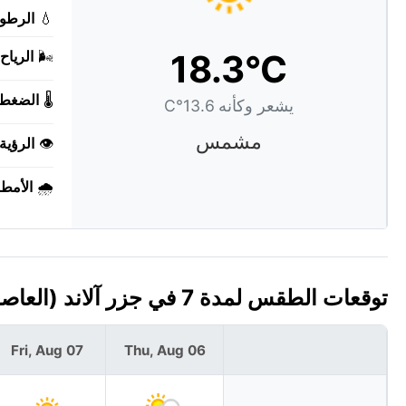
💧
الرطوب
18.3°C
🌬️
الرياح:
🌡️
الضغط:
يشعر وكأنه 13.6°C
مشمس
👁️
الرؤية:
🌧️
الأمطا
توقعات الطقس لمدة 7 في جزر آلاند (العاصمة: Mariehamn)
Fri, Aug 07
Thu, Aug 06