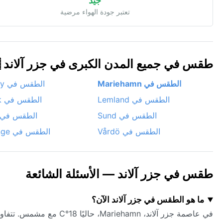
جيد
تعتبر جودة الهواء مرضية
طقس في جميع المدن الكبرى في جزر آلاند 🇦🇽
الطقس في Mariehamn
الطقس في Ytterby
الطقس في Lemland
الطقس في Saltvik
الطقس في Sund
الطقس في öglö
الطقس في Vårdö
الطقس في Kumlinge
طقس في جزر آلاند — الأسئلة الشائعة
ما هو الطقس في جزر آلاند الآن؟
في عاصمة جزر آلاند، Mariehamn، حاليًا 18°C مع مشمس. تتفاوت الظروف عبر البلاد — تحقق من توقعات المدن الفردية أدناه.