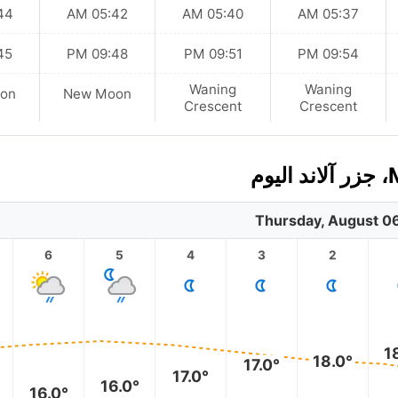
 AM
05:42 AM
05:40 AM
05:37 AM
 PM
09:48 PM
09:51 PM
09:54 PM
Waning
Waning
on
New Moon
Crescent
Crescent
Thursday, August 0
6
5
4
3
2
1
18.0°
17.0°
17.0°
16.0°
16.0°