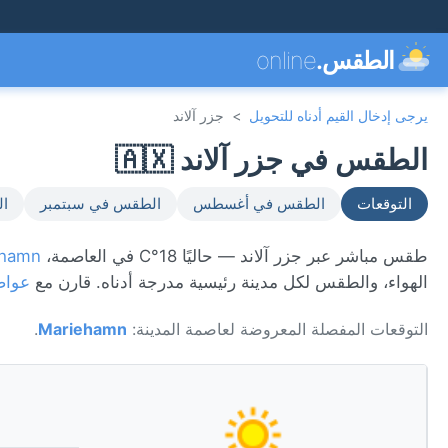
الطقس.
online
يرجى إدخال القيم أدناه للتحويل
>
جزر آلاند
الطقس في جزر آلاند 🇦🇽
التوقعات
الطقس في أغسطس
الطقس في سبتمبر
ال
طقس مباشر عبر جزر آلاند — حاليًا 18°C في العاصمة،
ehamn
الهواء، والطقس لكل مدينة رئيسية مدرجة أدناه. قارن مع
عواص
التوقعات المفصلة المعروضة لعاصمة المدينة:
Mariehamn
.