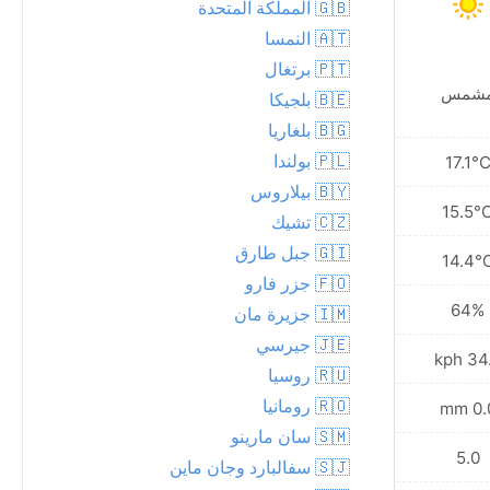
🇬🇧 المملكة المتحدة
🇦🇹 النمسا
🇵🇹 برتغال
شمس
مشمس
🇧🇪 بلجيكا
🇧🇬 بلغاريا
🇵🇱 بولندا
17.5°C
17.1°
🇧🇾 بيلاروس
16.7°C
15.5°
🇨🇿 تشيك
🇬🇮 جبل طارق
16.0°C
14.4°
🇫🇴 جزر فارو
73%
64%
🇮🇲 جزيرة مان
🇯🇪 جيرسي
36.0 kph
34.6 
🇷🇺 روسيا
🇷🇴 رومانيا
0.1 mm
0.0 
🇸🇲 سان مارينو
5.0
5.0
🇸🇯 سفالبارد وجان ماين