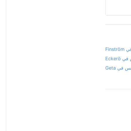
Fins
Eckerö
 في Geta