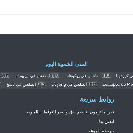
المدن الشعبية اليوم
🇯🇵 الطقس في يوكوهاما
🇺🇸 الطقس في نيويورك
🇻🇳 الطقس في هانوي
🇨🇳 الطقس في Jieyang
🇨🇳 الطقس في نانينغ
🇳
روابط سريعة
نحن ملتزمون بتقديم أدق وأيسر التوقعات الجوية.
اتصل بنا
خريطة الموقع