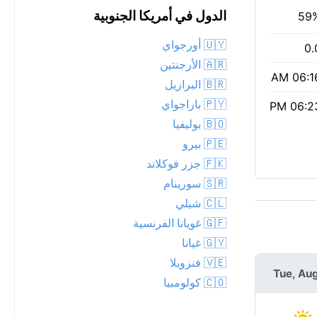
الدول في أمريكا الجنوبية
59
🇺🇾 أورجواي
0.
🇦🇷 الأرجنتين
06:16 
🇧🇷 البرازيل
🇵🇾 باراجواي
06:23 
🇧🇴 بوليفيا
🇵🇪 بيرو
🇫🇰 جزر فوكلاند
🇸🇷 سورينام
🇨🇱 شيلي
🇬🇫 غويانا الفرنسية
🇬🇾 غيانا
🇻🇪 فنزويلا
Wed, Aug 12
Tue, Aug
🇨🇴 كولومبيا