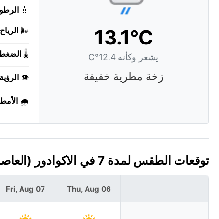
💧
الرطوب
13.1°C
🌬️
الرياح:
🌡️
الضغط:
يشعر وكأنه 12.4°C
زخة مطرية خفيفة
👁️
الرؤية:
🌧️
الأمطا
توقعات الطقس لمدة 7 في الاكوادور (العاصمة: كيتو)
Fri, Aug 07
Thu, Aug 06