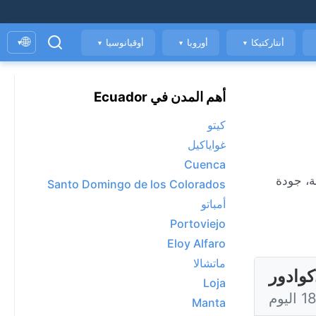
🌐
أنتاركتيكا
أوروبا
أوقيانوسيا
▾
▼
▼
▼
أهم المدن في Ecuador
كيتو
غواياكيل
Cuenca
ساعة بساعة، جودة
Santo Domingo de los Colorados
أمباتو
Portoviejo
Eloy Alfaro
ماتشالا
كوادور
Loja
Manta