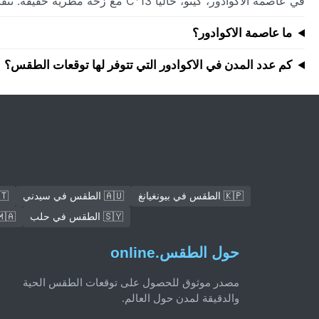
في عاصمة الاكوادور، كيتو، حاليًا 13°C مع زخة مطرية خفيفة. تتفاوت الظروف عبر البلاد — تحقق من توقعات المدن الفردية أدناه.
ما عاصمة الاكوادور؟
كم عدد المدن في الاكوادور التي تتوفر لها توقعات الطقس؟
🇰🇵 الطقس في بيونغيانغ
🇦🇺 الطقس في سيدني
🇪🇹 الطقس 
🇸🇾 الطقس في حلب
🇲🇦 الطقس في 
حول الطقس.online
مصدر موثوق للحصول على توقعات الطقس الحية
والدقيقة لمدن حول العالم.