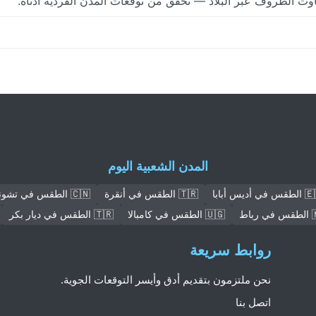
المدن الشعبية اليوم
في أديس أبابا
🇹🇷 الطقس في أنقرة
🇨🇳 الطقس في تشونغتشينغ
رباط
🇺🇬 الطقس في كامبالا
🇹🇷 الطقس في ديار بكر
روابط سريعة
نحن ملتزمون بتقديم أدق وأيسر التوقعات الجوية.
اتصل بنا