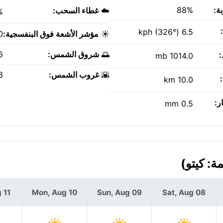
ة:
88%
☁️
غطاء السحب:
%
6.5 kph (326°)
☀️
مؤشر الأشعة فوق البنفسجية:
0
🌅
شروق الشمس:
AM
1014.0 mb
🌇
غروب الشمس:
PM
10.0 km
ر:
0.5 mm
 11
Mon, Aug 10
Sun, Aug 09
Sat, Aug 08