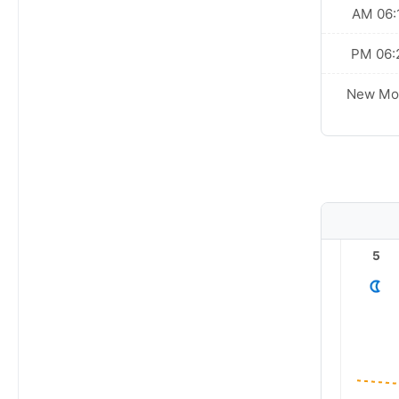
06:15 AM
06:16
06:22 PM
06:22
New Moon
New Mo
10
9
8
7
6
5
18.0°
15.0°
12.0°