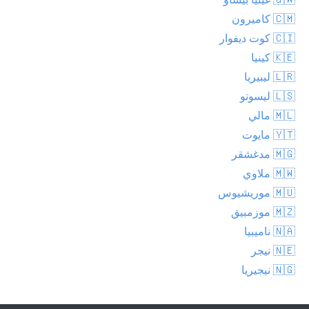
🇨🇲 كاميرون
🇨🇮 كوت ديفوار
🇰🇪 كينيا
🇱🇷 ليبيريا
🇱🇸 ليسوتو
🇲🇱 مالي
🇾🇹 مايوت
🇲🇬 مدغشقر
🇲🇼 ملاوي
🇲🇺 موريشيوس
🇲🇿 موزمبيق
🇳🇦 ناميبيا
🇳🇪 نيجر
🇳🇬 نيجيريا