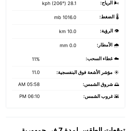
🌬️
الرياح:
28.1 kph (206°)
🌡️
الضغط:
1016.0 mb
👁️
الرؤية:
10.0 km
🌧️
الأمطار:
0.0 mm
☁️
غطاء السحب:
11%
☀️
مؤشر الأشعة فوق البنفسجية:
11.0
🌅
شروق الشمس:
05:58 AM
🌇
غروب الشمس:
06:10 PM
توقعات الطقس لمدة 7 في جمهورية