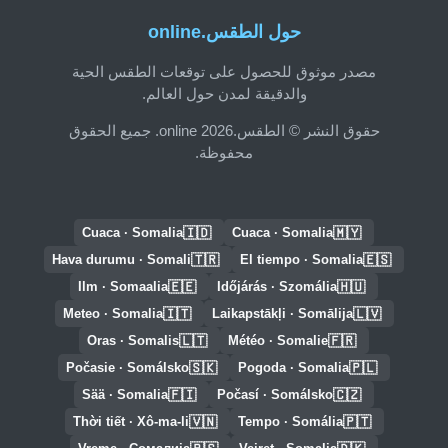
حول الطقس.online
مصدر موثوق للحصول على توقعات الطقس الحية
والدقيقة لمدن حول العالم.
حقوق النشر © الطقس.online 2026. جميع الحقوق
محفوظة.
🇮🇩
🇲🇾
Cuaca · Somalia
Cuaca · Somalia
🇹🇷
🇪🇸
Hava durumu · Somali
El tiempo · Somalia
🇪🇪
🇭🇺
Ilm · Somaalia
Időjárás · Szomália
🇮🇹
🇱🇻
Meteo · Somalia
Laikapstākļi · Somālija
🇱🇹
🇫🇷
Oras · Somalis
Météo · Somalie
🇸🇰
🇵🇱
Počasie · Somálsko
Pogoda · Somalia
🇫🇮
🇨🇿
Sää · Somalia
Počasí · Somálsko
🇻🇳
🇵🇹
Thời tiết · Xô-ma-li
Tempo · Somália