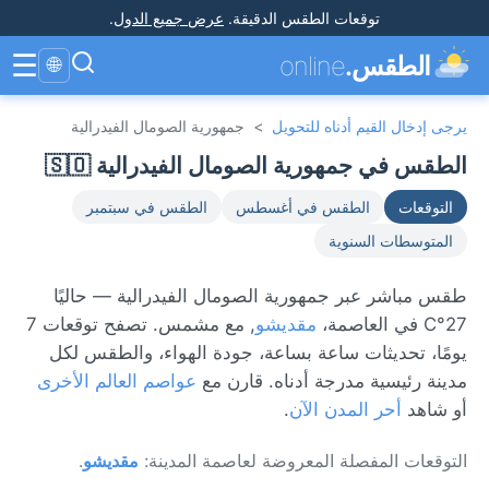
توقعات الطقس الدقيقة
.
عرض جميع الدول
.
☰
الطقس.
online
🌐
يرجى إدخال القيم أدناه للتحويل
>
جمهورية الصومال الفيدرالية
الطقس في جمهورية الصومال الفيدرالية 🇸🇴
التوقعات
الطقس في أغسطس
الطقس في سبتمبر
المتوسطات السنوية
طقس مباشر عبر جمهورية الصومال الفيدرالية — حاليًا
27°C في العاصمة،
مقديشو
, مع مشمس. تصفح توقعات 7
يومًا، تحديثات ساعة بساعة، جودة الهواء، والطقس لكل
مدينة رئيسية مدرجة أدناه. قارن مع
عواصم العالم الأخرى
أو شاهد
أحر المدن الآن
.
التوقعات المفصلة المعروضة لعاصمة المدينة:
مقديشو
.