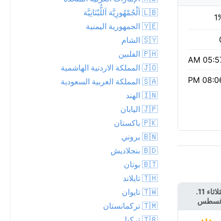
🇱🇧 اَلْجُمْهُورِيَّة اَللُّبْنَانِيَّة
1
🇾🇪 الجمهورية اليمنية
🇸🇾 الشام
🇵🇭 الفلبين
05:57 
🇯🇴 المملكة الاردنية الهاشمية
08:06 
🇸🇦 المملكة العربية السعودية
🇮🇳 الهند
🇯🇵 اليابان
🇵🇰 باكستان
🇧🇳 بروني
🇧🇩 بنجلاديش
🇧🇹 بوتان
🇹🇭 تايلاند
🇹🇼 تايوان
الثلاثاء 11.
الأربعاء 12.
غسطس
أغسطس
🇹🇲 تركمانستان
🇹🇷 تركيا