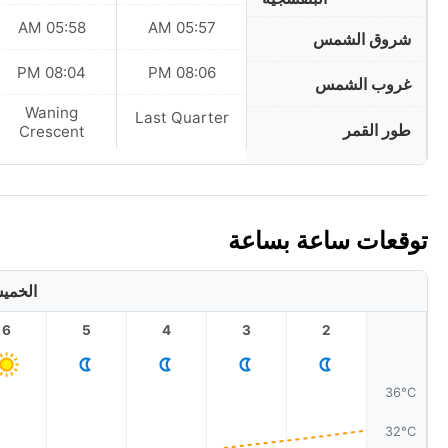
05:58 AM
05:57 AM
شروق الشمس
08:04 PM
08:06 PM
غروب الشمس
Waning
Last Quarter
طور القمر
Crescent
توقعات ساعة بساعة
الخميس، 6 أغ
6
5
4
3
2
36°C
32°C