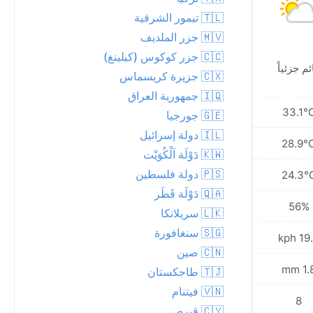
🇹🇱 تيمور الشرقية
🇲🇻 جزر الملديف
🇨🇨 جزر كوكوس (كيلينغ)
ئم جزئياً
غائم جزئياً
🇨🇽 جزيرة كريسماس
🇮🇶 جمهورية العراق
30.0°C
33.1°
🇬🇪 جورجيا
🇮🇱 دولة إسرائيل
27.7°C
28.9°
🇰🇼 دَوْلَة اَلْكُوَيْت
🇵🇸 دولة فلسطين
25.8°C
24.3°
🇶🇦 دَوْلَة قَطَر
57%
56%
🇱🇰 سريلانكا
🇸🇬 سنغافورة
15.8 kph
19.4 
🇨🇳 صين
0.0 mm
1.8 
🇹🇯 طاجكستان
🇻🇳 فيتنام
7
8
🇨🇾 قبرص