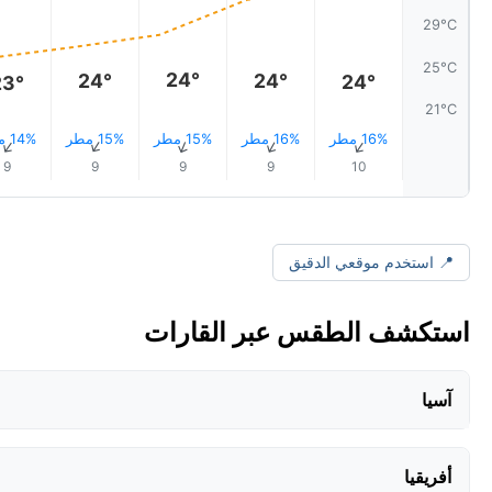
29°C
25°C
24°
24°
24°
24°
23°
21°C
16% مطر
16% مطر
15% مطر
15% مطر
14% مطر
↑
↑
↑
↑
↑
9
9
9
9
10
📍 استخدم موقعي الدقيق
استكشف الطقس عبر القارات
آسيا
أفريقيا