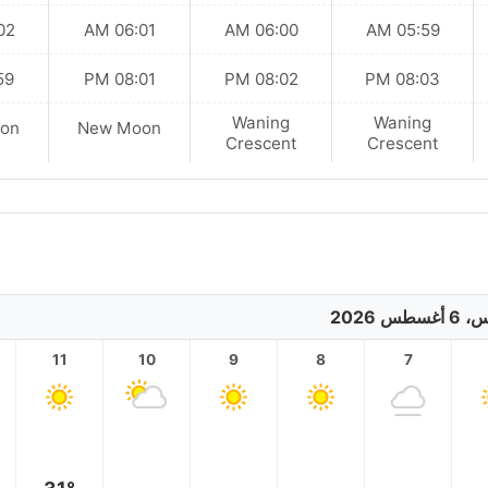
 AM
06:01 AM
06:00 AM
05:59 AM
 PM
08:01 PM
08:02 PM
08:03 PM
Waning
Waning
on
New Moon
Crescent
Crescent
سطس 2026
11
10
9
8
7