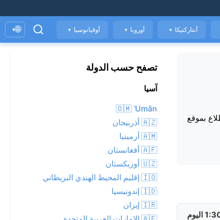
🌐
أنتاركتيكا
أوروبا
أوقيانوسيا
▾
▼
▼
▼
تصفح حسب الدولة
آسيا
🇴🇲 ‘Umān
اع بموقع
🇦🇿 أذربيجان
🇦🇲 أرمينيا
🇦🇫 أفغانستان
🇺🇿 أوزبكستان
🇮🇴 إقليم المحيط الهندي البريطاني
🇮🇩 إندونيسيا
🇮🇷 إيران
🇦🇪 الإمارات العربية المتحدة