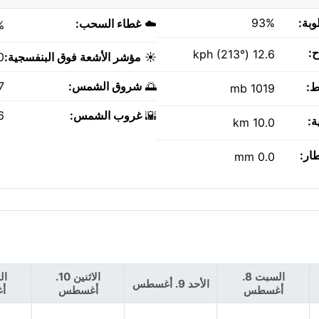
وبة:
93%
☁️
غطاء السحب:
%
ح:
12.6 kph (213°)
☀️
مؤشر الأشعة فوق البنفسجية:
0
🌅
شروق الشمس:
AM
ط:
1019 mb
🌇
غروب الشمس:
PM
ة:
10.0 km
طار:
0.0 mm
السبت 8.
الاثنين 10.
الأحد 9. أغسطس
أغسطس
أغسطس
أ