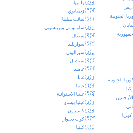
🇿🇲 زامبيا
اديش
🇿🇼 زيمبابوي
ا الجنوبية
🇸🇭 سانت هيلينا
ابان
🇸🇹 ساو تومي وبرينسيبي
جمهورية
🇸🇳 سنغال
🇸🇿 سوازيلند
🇸🇱 سيراليون
🇸🇨 سيشيل
🇬🇲 غامبيا
🇬🇭 غانا
🇬🇳 غينيا
كيا
🇬🇶 غينيا الاستوائية
أرجنتين
🇬🇼 غينيا بيساو
الي
🇨🇲 كاميرون
كوريا
🇨🇮 كوت ديفوار
🇰🇪 كينيا