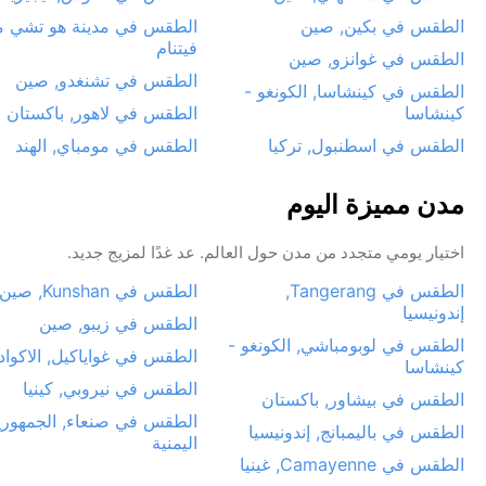
الطقس في بكين, صين
الطقس في مدينة هو تشي مي
فيتنام
الطقس في غوانزو, صين
الطقس في تشنغدو, صين
الطقس في كينشاسا, الكونغو -
كينشاسا
الطقس في لاهور, باكستان
الطقس في اسطنبول, تركيا
الطقس في مومباي, الهند
مدن مميزة اليوم
اختيار يومي متجدد من مدن حول العالم. عد غدًا لمزيج جديد.
الطقس في Tangerang,
الطقس في Kunshan, صين
إندونيسيا
الطقس في زيبو, صين
الطقس في لوبومباشي, الكونغو -
الطقس في غواياكيل, الاكواد
كينشاسا
الطقس في نيروبي, كينيا
الطقس في بيشاور, باكستان
الطقس في صنعاء, الجمهوري
الطقس في باليمبانج, إندونيسيا
اليمنية
الطقس في Camayenne, غينيا