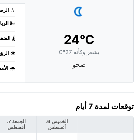
💧
الرط
🌬️
الريا
24°C
🌡️
الضغ
يشعر وكأنه 27°C
👁️
الرؤي
صحو
🌧️
الأم
توقعات لمدة 7 أيام
الخميس 6.
الجمعة 7.
أغسطس
أغسطس