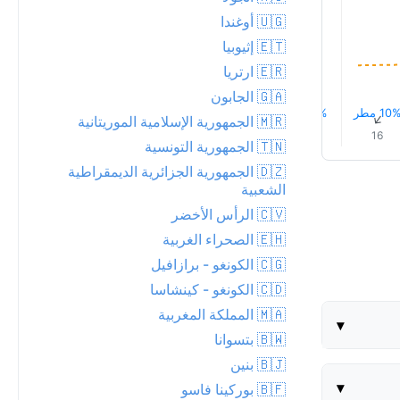
🇺🇬 أوغندا
🇪🇹 إثيوبيا
🇪🇷 ارتريا
🇬🇦 الجابون
10 مطر
5% مطر
3% مطر
4% مطر
4% مطر
3% مطر
↑
↑
↑
↑
↑
↑
🇲🇷 الجمهورية الإسلامية الموريتانية
15
15
16
17
16
16
🇹🇳 الجمهورية التونسية
🇩🇿 الجمهورية الجزائرية الديمقراطية
الشعبية
🇨🇻 الرأس الأخضر
🇪🇭 الصحراء الغربية
🇨🇬 الكونغو - برازافيل
🇨🇩 الكونغو - كينشاسا
🇲🇦 المملكة المغربية
▾
🇧🇼 بتسوانا
🇧🇯 بنين
▾
🇧🇫 بوركينا فاسو