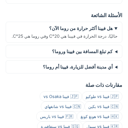
الأسئلة الشائعة
هل فيينا أكثر حرارة من روما الآن؟
حاليًا، درجة الحرارة في فيينا هي 20°C وفي روما هي 25°C.
كم تبلغ المسافة بين فيينا وروما؟
أي مدينة أفضل للزيارة، فيينا أم روما؟
مقارنات ذات صلة
🇯🇵 فيينا vs طوكيو
🇯🇵 فيينا vs Osaka
🇨🇳 فيينا vs بكين
🇨🇳 فيينا vs شانغهاي
🇭🇰 فيينا vs هونغ كونغ
🇫🇷 فيينا vs باريس
🇰🇷 فيينا vs سيول
🇸🇬 فيينا vs سنغافورة