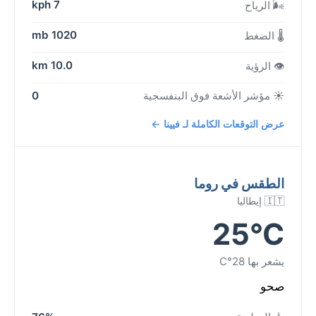
7 kph
🌬️ الرياح
1020 mb
🌡️ الضغط
10.0 km
👁️ الرؤية
☀️ مؤشر الأشعة فوق البنفسجية
0
عرض التوقعات الكاملة لـ فيينا ←
الطقس في روما
🇮🇹 إيطاليا
25°C
يشعر بها 28°C
صحو