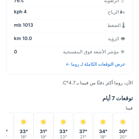
💧 الرطوبة
76%
4 kph
🌬️ الرياح
1013 mb
🌡️ الضغط
10.0 km
👁️ الرؤية
☀️ مؤشر الأشعة فوق البنفسجية
0
عرض التوقعات الكاملة لـ روما ←
الآن، روما أكثر دفئًا من فيينا بـ 4.7°C.
توقعات 7 أيام
فيينا
37°
33°
31°
33°
37°
34°
30°
19°
18°
19°
23°
21°
18°
20°