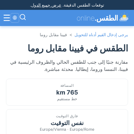
توقعات الطقس الدقيقة
.
عرض جميع الدول
.
☰
الطقس.
online
🌐
يرجى إدخال القيم أدناه للتحويل
>
فيينا مقابل روما
الطقس في فيينا مقابل روما
مقارنة جنبًا إلى جنب للطقس الحالي والظروف الرئيسية في
فيينا، النمسا وروما، إيطاليا. محدثة مباشرة.
المسافة
765 km
خط مستقيم
فارق التوقيت
نفس التوقيت
Europe/Vienna · Europe/Rome