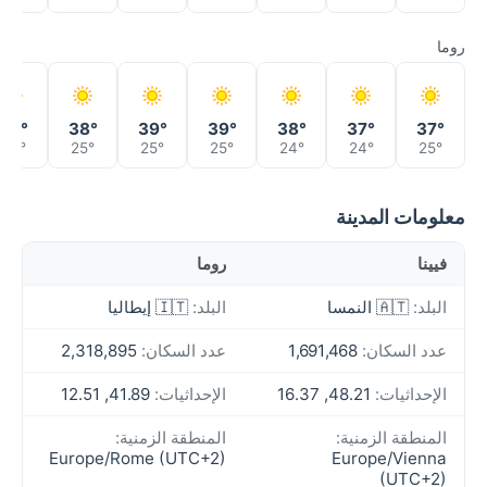
روما
36°
38°
39°
39°
38°
37°
37°
24°
25°
25°
25°
24°
24°
25°
معلومات المدينة
فيينا
روما
البلد:
🇦🇹 النمسا
البلد:
🇮🇹 إيطاليا
عدد السكان:
1,691,468
عدد السكان:
2,318,895
الإحداثيات:
48.21, 16.37
الإحداثيات:
41.89, 12.51
المنطقة الزمنية:
المنطقة الزمنية:
Europe/Rome (UTC+2)
Europe/Vienna
(UTC+2)