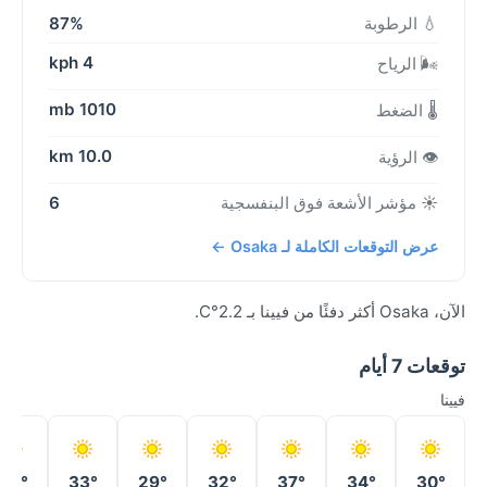
💧 الرطوبة
87%
4 kph
🌬️ الرياح
1010 mb
🌡️ الضغط
10.0 km
👁️ الرؤية
☀️ مؤشر الأشعة فوق البنفسجية
6
عرض التوقعات الكاملة لـ Osaka ←
الآن، Osaka أكثر دفئًا من فيينا بـ 2.2°C.
توقعات 7 أيام
فيينا
36°
33°
29°
32°
37°
34°
30°