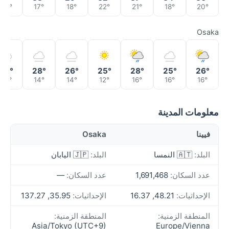
20°
17°
18°
22°
21°
18°
20°
Osaka
30°
28°
26°
25°
28°
25°
26°
14°
14°
14°
12°
16°
16°
16°
معلومات المدينة
فيينا
Osaka
البلد:
🇦🇹 النمسا
البلد:
🇯🇵 اليابان
عدد السكان:
1,691,468
عدد السكان:
—
الإحداثيات:
48.21, 16.37
الإحداثيات:
35.95, 137.27
المنطقة الزمنية:
المنطقة الزمنية:
Asia/Tokyo (UTC+9)
Europe/Vienna