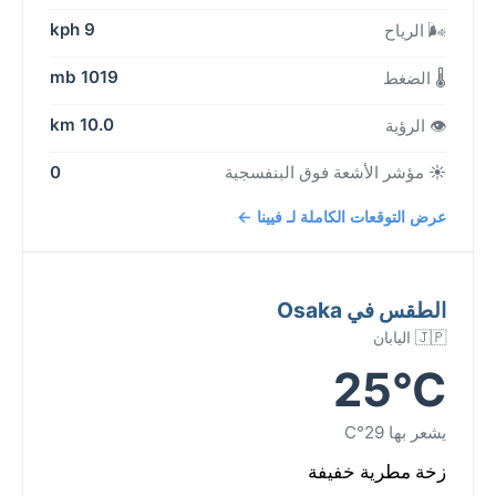
9 kph
🌬️ الرياح
1019 mb
🌡️ الضغط
10.0 km
👁️ الرؤية
☀️ مؤشر الأشعة فوق البنفسجية
0
عرض التوقعات الكاملة لـ فيينا ←
الطقس في Osaka
🇯🇵 اليابان
25°C
يشعر بها 29°C
زخة مطرية خفيفة