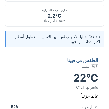
فارق درجة الحرارة
2.2°C
Osaka أكثر دفئًا
Osaka حاليًا الأكثر رطوبة بين الاثنين — هطول أمطار
أكثر حداثة من فيينا.
الطقس في فيينا
🇦🇹 النمسا
22°C
يشعر بها 21°C
غائم جزئياً
💧 الرطوبة
52%