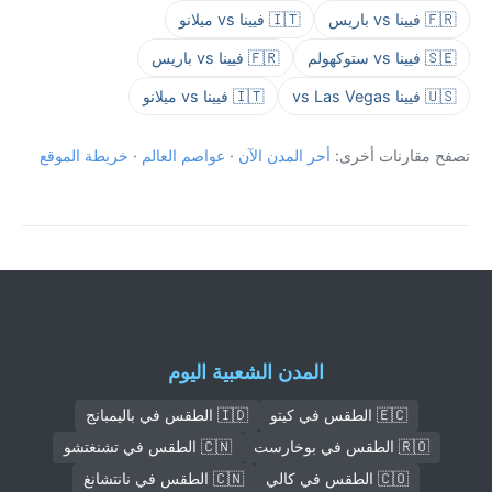
🇫🇷 فيينا vs باريس
🇮🇹 فيينا vs ميلانو
🇸🇪 فيينا vs ستوكهولم
🇫🇷 فيينا vs باريس
🇺🇸 فيينا vs Las Vegas
🇮🇹 فيينا vs ميلانو
تصفح مقارنات أخرى:
أحر المدن الآن
·
عواصم العالم
·
خريطة الموقع
المدن الشعبية اليوم
🇪🇨 الطقس في كيتو
🇮🇩 الطقس في باليمبانج
🇷🇴 الطقس في بوخارست
🇨🇳 الطقس في تشنغتشو
🇨🇴 الطقس في كالي
🇨🇳 الطقس في نانتشانغ