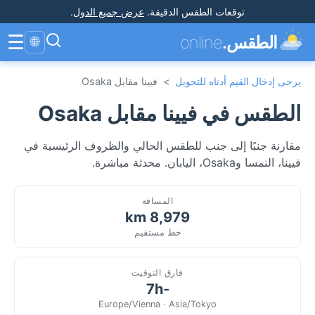
توقعات الطقس الدقيقة
.
عرض جميع الدول
.
☰
الطقس.
online
🌐
يرجى إدخال القيم أدناه للتحويل
>
فيينا مقابل Osaka
الطقس في فيينا مقابل Osaka
مقارنة جنبًا إلى جنب للطقس الحالي والظروف الرئيسية في
فيينا، النمسا وOsaka، اليابان. محدثة مباشرة.
المسافة
8,979 km
خط مستقيم
فارق التوقيت
-7h
Europe/Vienna · Asia/Tokyo