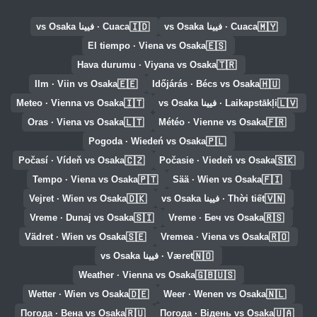
🇮🇩
🇲🇾
Cuaca · فيينا vs Osaka
Cuaca · فيينا vs Osaka
🇪🇸
El tiempo · Viena vs Osaka
🇹🇷
Hava durumu · Viyana vs Osaka
🇪🇪
🇭🇺
Ilm · Viin vs Osaka
Időjárás · Bécs vs Osaka
🇮🇹
🇱🇻
Laikapstākļi · فيينا vs Osaka
Meteo · Vienna vs Osaka
🇱🇹
🇫🇷
Oras · Viena vs Osaka
Météo · Vienne vs Osaka
🇵🇱
Pogoda · Wiedeń vs Osaka
🇨🇿
🇸🇰
Počasí · Vídeň vs Osaka
Počasie · Viedeň vs Osaka
🇵🇹
🇫🇮
Tempo · Viena vs Osaka
Sää · Wien vs Osaka
🇩🇰
🇻🇳
Thời tiết · فيينا vs Osaka
Vejret · Wien vs Osaka
🇸🇮
🇷🇸
Vreme · Dunaj vs Osaka
Vreme · Беч vs Osaka
🇸🇪
🇷🇴
Vädret · Wien vs Osaka
Vremea · Viena vs Osaka
🇳🇴
Været · فيينا vs Osaka
🇬🇧🇺🇸
Weather · Vienna vs Osaka
🇩🇪
🇳🇱
Wetter · Wien vs Osaka
Weer · Wenen vs Osaka
🇷🇺
🇺🇦
Погода · Вена vs Osaka
Погода · Відень vs Osaka