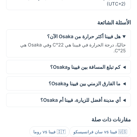
(UTC+2)
الأسئلة الشائعة
هل فيينا أكثر حرارة من Osaka الآن؟
حاليًا، درجة الحرارة في فيينا هي 22°C وفي Osaka هي
25°C.
كم تبلغ المسافة بين فيينا وOsaka؟
ما الفارق الزمني بين فيينا وOsaka؟
أي مدينة أفضل للزيارة، فيينا أم Osaka؟
مقارنات ذات صلة
🇺🇸 فيينا vs سان فرانسيسكو
🇮🇹 فيينا vs روما