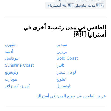
بينما تشهد بيرث أحياناً موجات حر شديدة. نادراً ما تهطل
🇲🇽 مدينة مكسيكو vs 🇳🇱 أمستردام
الثلوج، لكن الضباب الصباحي الشتوي يزين الأودية. الأعاصير
الاستوائية نادرة لكنها قد تجلب أمطاراً غزيرة من الشمال.
الطقس في مدن رئيسية أخرى في
أستراليا 🇦🇺
سيدني
ملبورن
بريزبن
أديليد
Gold Coast
نيوكاسل
كانبرا
Sunshine Coast
لوغان سيتي
ولونغونغ
غيلونغ
هوبارت
تاونسفيل
كيرنز، كوينزلاند
عرض الطقس في جميع المدن في أستراليا