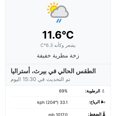
11.6°C
يشعر وكأنه 6.3°C
زخة مطرية خفيفة
الطقس الحالي في بيرث، أستراليا
تم التحديث في 15:30 اليوم
💧
الرطوبة:
69%
🌬️
الرياح:
33.1 kph (204°)
🌡️
الضغط:
1017.0 mb