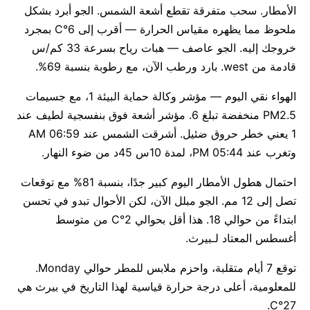
الأمطار. سحب متفرقة تقطع أشعة الشمس. الجو أبرد بشكل
ملحوظ مما يظهره مقياس الحرارة — أقرب إلى 6°C بمجرد
خروجك إليه. الجو عاصف — هبات رياح بسرعة 33 كم/س
قادمة من west. بارد ورطب الآن، مع رطوبة بنسبة 69%.
الهواء نقي اليوم — مؤشر وكالة حماية البيئة 1، مع جسيمات
PM2.5 منخفضة تبلغ 6. مؤشر أشعة فوق بنفسجية لطيف عند
1 يعني خطر حروق ضئيل. أشرقت الشمس عند 06:59 AM
وتغرب عند 05:44 PM، لمدة 10س 45د من ضوء النهار.
احتمال هطول الأمطار اليوم كبير جدًا، بنسبة 81% مع توقعات
تصل إلى 12 مم. الجو مبلل الآن، لكن الأحوال تبدو في تحسن
ابتداءً من حوالي 18. هذا أقل بحوالي 2°C من متوسط
أغسطس المعتاد لـبيرث.
توقع 7 أيام متقلبة، واحزم ملابس للمطر حوالي Monday.
للمعلومية، أعلى درجة حرارة قياسية لهذا التاريخ في بيرث هي
27°C.