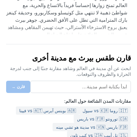
العالم تمنح زوارها إحساساً فريداً بالاتساع والحرية، مع
شواطئ ذهبية لا تنتهي مثل كوتيسلو وسكاربورو، وحديقة كينغز
بارك المترامية التي تطل على الأفق الحضري. جوهر بيرث
يعبق بروح الاسترخاء الأسترالي، حيث تهيمن المقاهي ومشاهد
غروب الشمس الخلابة على إيقاع الحياة اليومي.
مناخ بيرث يصنف ضمن مناخ البحر المتوسط الحار صيفاً
(كوبن: Csa). الصيف من ديسمبر إلى فبراير حار وجاف،
قارن طقس بيرث مع مدينة أخرى
تتجاوز الحرارة 30 درجة مئوية غالباً، مع نسيم البحر المنعش
الذي يخفف وطأة الحر. أما الشتاء من يونيو إلى أغسطس
ابحث عن أي مدينة في العالم وشاهد مقارنة جنبًا إلى جنب لدرجة
الحرارة والظروف والتوقعات.
فمعتدل ورطب، حيث تهطل الأمطار الغزيرة بمعدل سنوي
850 ملم، وتنخفض الحرارة إلى 8-18 درجة مئوية. الرطوبة
قارن →
تبقى منخفضة صيفاً، لكنها ترتفع شتاءً. للزيارة في الصيف،
ملابس خفيفة وواق شمس ضروريان، بينما يحتاج الشتاء سترة
مقارنات المدن الشائعة حول العالم:
خفيفة ومظلة.
🇮🇹 روما vs 🇰🇷 سيول
🇦🇷 بوينس آيرس vs 🇦🇹 فيينا
أفضل وقت لزيارة بيرث مناخياً هو في الربيع (سبتمبر-نوفمبر)
🇨🇦 تورونتو vs 🇫🇷 باريس
والخريف (مارس-مايو) حيث الأجواء معتدلة وجافة، تتفتح
🇫🇷 باريس vs 🇻🇳 مدينة هو تشي مينه
الأزهار البرية في الربيع وتتلون التلال بألوان ساحرة. ظاهرة
🇮🇱 تل أبيب vs 🇿🇦 كيب تاون
"نسيم فريمانتل" الشهيرة تهب بعد الظهر صيفاً خففاً للحرارة،