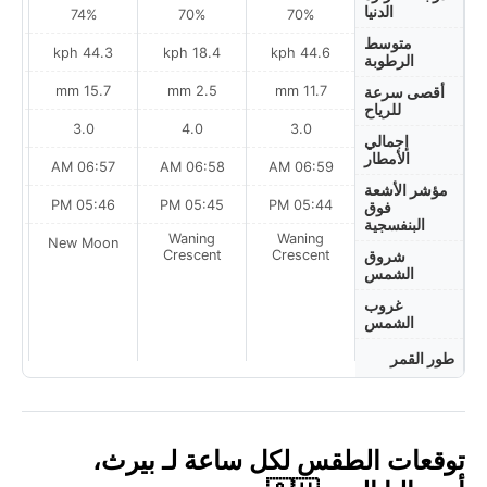
الدنيا
74%
70%
70%
متوسط
ph
44.3 kph
18.4 kph
44.6 kph
الرطوبة
15.7 mm
2.5 mm
11.7 mm
أقصى سرعة
للرياح
3.0
4.0
3.0
إجمالي
الأمطار
AM
06:57 AM
06:58 AM
06:59 AM
مؤشر الأشعة
PM
05:46 PM
05:45 PM
05:44 PM
فوق
البنفسجية
Waning
Waning
on
New Moon
Crescent
Crescent
شروق
الشمس
غروب
الشمس
طور القمر
توقعات الطقس لكل ساعة لـ بيرث،