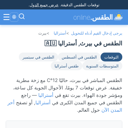
توقعات الطقس الدقيقة
.
عرض جميع الدول
.
☰
الطقس.
online
🌐
يرجى إدخال القيم أدناه للتحويل
>
أستراليا
>
بيرث
الطقس في بيرث, أستراليا 🇦🇺
التوقعات
الطقس في أغسطس
الطقس في سبتمبر
المتوسطات السنوية
طقس أستراليا
الطقس المباشر في بيرث، حاليًا 12°C مع زخة مطرية
خفيفة. عرض توقعات 7 يومًا، الأحوال الجوية كل ساعة،
ومؤشر جودة الهواء. بيرث تقع في
أستراليا
— راجع
الطقس في جميع المدن الكبرى في
أستراليا
, أو تصفح
أحر
المدن الآن
حول العالم.