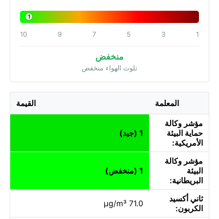
1
10
9
7
5
3
1
منخفض
تلوث الهواء منخفض
المعلمة
القيمة
مؤشر وكالة
حماية البيئة
1 (جيد)
الأمريكية:
مؤشر وكالة
البيئة
1 (منخفض)
البريطانية:
ثاني أكسيد
71.0 µg/m³
الكربون: