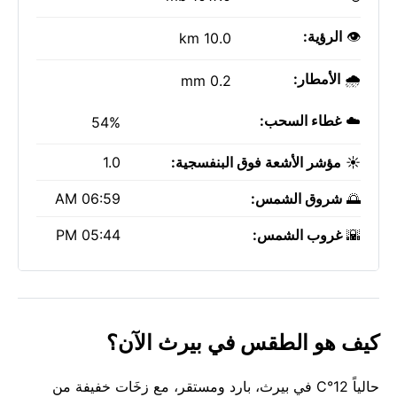
👁️
الرؤية:
10.0 km
🌧️
الأمطار:
0.2 mm
☁️
غطاء السحب:
54%
☀️
مؤشر الأشعة فوق البنفسجية:
1.0
🌅
شروق الشمس:
06:59 AM
🌇
غروب الشمس:
05:44 PM
كيف هو الطقس في بيرث الآن؟
حالياً 12°C في بيرث، بارد ومستقر، مع زخَات خفيفة من