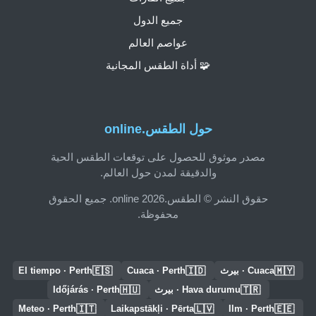
جميع الدول
عواصم العالم
🧩 أداة الطقس المجانية
حول الطقس.online
مصدر موثوق للحصول على توقعات الطقس الحية
والدقيقة لمدن حول العالم.
حقوق النشر © الطقس.online 2026. جميع الحقوق
محفوظة.
🇪🇸
🇮🇩
🇲🇾
Cuaca · بيرث
Cuaca · Perth
El tiempo · Perth
🇭🇺
🇹🇷
Hava durumu · بيرث
Időjárás · Perth
🇮🇹
🇱🇻
🇪🇪
Meteo · Perth
Laikapstākļi · Pērta
Ilm · Perth