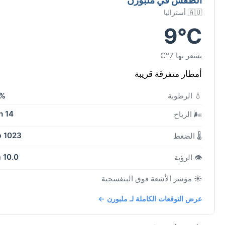
🇦🇺 أستراليا
9°C
يشعر بها 7°C
أمطار متفرقة قريبة
💧 الرطوبة
7%
14 kph
🌬️ الرياح
1023 mb
🌡️ الضغط
10.0 km
👁️ الرؤية
☀️ مؤشر الأشعة فوق البنفسجية
عرض التوقعات الكاملة لـ ملبورن ←