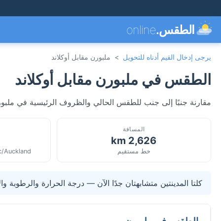
الطقس.
online
يرجى إدخال القيم أدناه للتحويل
>
ملبورن مقابل أوكلاند
الطقس في ملبورن مقابل أوكلاند
مقارنة جنبًا إلى جنب للطقس الحالي والظروف الرئيسية في ملبورن، 
المسافة
2,626 km
خط مستقيم
ic/Auckland
كلتا المدينتين متشابهتان جدًا الآن — درجة الحرارة والرطوبة وال
الطقس في ملبورن