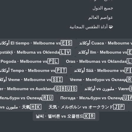
جميع الدول
عواصم العالم
🧩 أداة الطقس المجانية
🇪🇸
El tiempo · Melbourne vs أوكلاند
Cuaca · Melbourne vs أوكلا
🇱🇻

pstākļi · Melburna vs Oklenda
Ilm · Melbourne vs أوكلاند
🇵🇱

Pogoda · Melbourne vs أوكلاند
Oras · Melburnas vs Oklandas
🇵🇹
🇫
Tempo · Melbourne vs أوكلاند
Sää · Melbourne vs أوكلاند
🇸🇮

Vreme · Melbourne vs أوكلاند
Vreme · Мелбурн vs Окланд
🇬🇧🇺🇸
r · Melbourne vs Auckland
Været · ملبورن vs أوكلاند
🇷🇺
🇺
 Мельбурн vs Окленд
Погода · Мельбурн vs Окленд
🇭🇰
🇯🇵
天氣 · ملبورن vs أوكلاند
天気 · メルボルン vs オークランド
🇰🇷
날씨 · 멜버른 vs 오클랜드