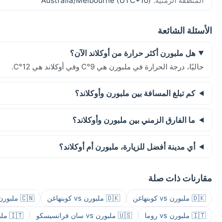
المنطقة الزمنية:
Australia/Melbourne (UTC+10)
الأسئلة الشائعة
هل ملبورن أكثر حرارة من أوكلاند الآن؟
حاليًا، درجة الحرارة في ملبورن هي 9°C وفي أوكلاند هي 12°C.
كم تبلغ المسافة بين ملبورن وأوكلاند؟
ما الفارق الزمني بين ملبورن وأوكلاند؟
أي مدينة أفضل للزيارة، ملبورن أم أوكلاند؟
مقارنات ذات صلة
🇩🇰 ملبورن vs كوبنهاغن
🇩🇰 ملبورن vs كوبنهاغن
🇨🇳 ملبورن vs شانغهاي
🇮🇹 ملبورن vs روما
🇺🇸 ملبورن vs سان فرانسيسكو
🇮🇹 ملبورن vs روما