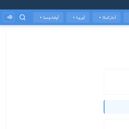
🌐
أنتاركتيكا
أوروبا
أوقيانوسيا
▾
▼
▼
▼