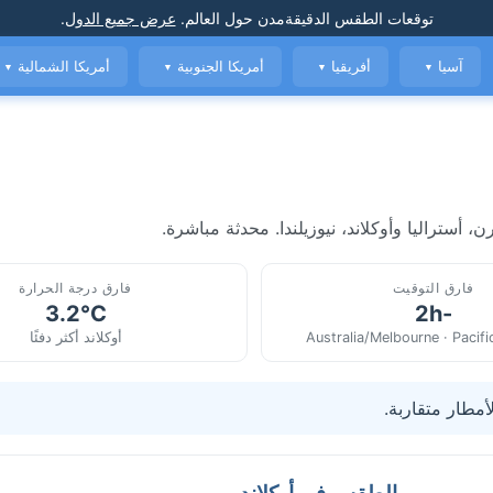
توقعات الطقس الدقيقة
مدن حول العالم
.
عرض جميع الدول
.
آسيا
أفريقيا
أمريكا الجنوبية
أمريكا الشمالية
▼
▼
▼
▼
أستراليا وأوكلاند، نيوزيلندا. محدثة مباشرة.
فارق التوقيت
فارق درجة الحرارة
3.2°C
-2h
Australia/Melbourne · Pacif
أوكلاند أكثر دفئًا
أمطار متقاربة.
الطقس في أوكلاند