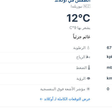
🇳🇿 نيوزيلندا
12°C
يشعر بها 9°C
غائم جزئياً
6
💧 الرطوبة
🌬️ الرياح
🌡️ الضغط
👁️ الرؤية
0
☀️ مؤشر الأشعة فوق البنفسجية
عرض التوقعات الكاملة لـ أوكلاند ←