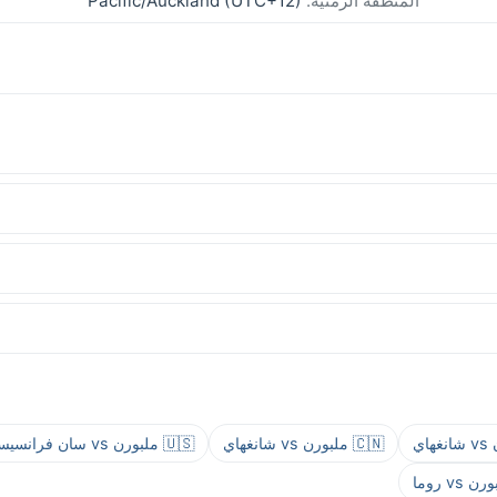
المنطقة الزمنية:
Pacific/Auckland (UTC+12)
🇨🇳 ملبورن vs شانغهاي
🇺🇸 ملبورن vs سان فرانسيسكو