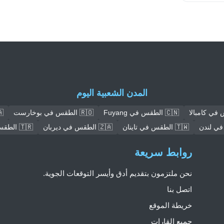
المدن الشعبية اليوم
🇨🇳 الطقس في Fuyang
🇷🇴 الطقس في بوخارست
🇺🇦 
🇹🇼 الطقس في تاينان
🇿🇦 الطقس في ديربان
🇹🇷 الطقس في عنتاب
روابط سريعة
نحن ملتزمون بتقديم أدق وأيسر التوقعات الجوية.
اتصل بنا
خريطة الموقع
جميع القارات