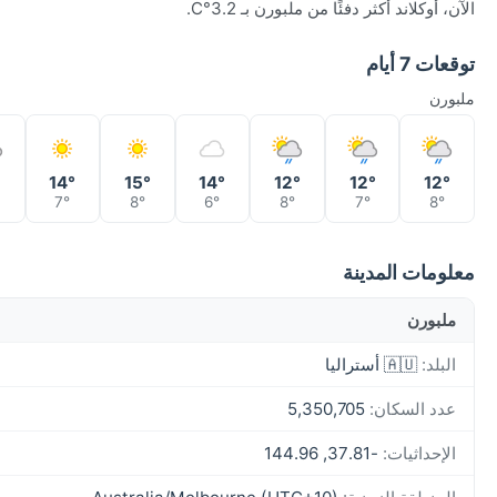
الآن، أوكلاند أكثر دفئًا من ملبورن بـ 3.2°C.
توقعات 7 أيام
ملبورن
14°
15°
14°
12°
12°
12°
7°
8°
6°
8°
7°
8°
معلومات المدينة
ملبورن
البلد:
🇦🇺 أستراليا
عدد السكان:
5,350,705
الإحداثيات:
-37.81, 144.96