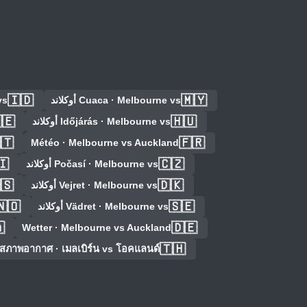
🇮🇩
🇲🇾
ند
Cuaca · Melbourne vs أوكلاند
🇪
🇭🇺
Időjárás · Melbourne vs أوكلاند
🇹
🇫🇷
Météo · Melbourne vs Auckland
🇮
🇨🇿
Počasí · Melbourne vs أوكلاند
🇸
🇩🇰
Vejret · Melbourne vs أوكلاند
🇳🇴
🇸🇪
Vädret · Melbourne vs أوكلاند

🇩🇪
Wetter · Melbourne vs Auckland
🇹🇭
สภาพอากาศ · เมลเบิร์น vs โอคแลนด์