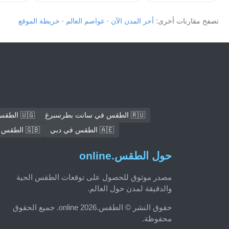
تصفح مقارنات أخرى:
أحر المدن الآن
·
عواصم العالم
·
خريطة الموقع
🇷🇺 الطقس في سانت بطرسبرغ
🇺🇬 الطقس في كامبالا
🇦🇪 الطقس في دبي
🇬🇧 الطقس في لندن
حول الطقس.online
مصدر موثوق للحصول على توقعات الطقس الحية
والدقيقة لمدن حول العالم.
حقوق النشر © الطقس.online 2026. جميع الحقوق
محفوظة.