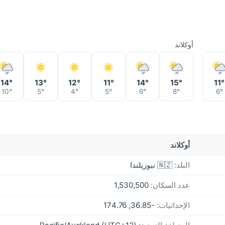
أوكلاند
14°
13°
12°
11°
14°
15°
11°
10°
5°
4°
5°
6°
8°
6°
أوكلاند
البلد:
🇳🇿 نيوزيلندا
عدد السكان:
1,530,500
الإحداثيات:
-36.85, 174.76