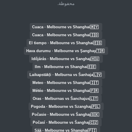
محفوظة.
🇲🇾
Cuaca · Melbourne vs Shanghai
🇮🇩
Cuaca · Melbourne vs Shanghai
🇪🇸
El tiempo · Melbourne vs Shanghai
🇹🇷
Hava durumu · Melbourne vs Şanghay
🇭🇺
Időjárás · Melbourne vs Sanghaj
🇪🇪
Ilm · Melbourne vs Shanghai
🇱🇻
Laikapstākļi · Melburna vs Šanhaja
🇮🇹
Meteo · Melbourne vs Shanghai
🇫🇷
Météo · Melbourne vs Shanghai
🇱🇹
Oras · Melburnas vs Šanchajus
🇵🇱
Pogoda · Melbourne vs Szanghaj
🇸🇰
Počasie · Melbourne vs Šanghaj
🇨🇿
Počasí · Melbourne vs Šanghaj
🇫🇮
Sää · Melbourne vs Shanghai