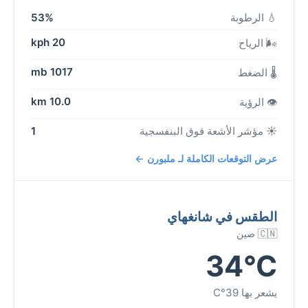
💧 الرطوبة
53%
20 kph
🌬️ الرياح
1017 mb
🌡️ الضغط
10.0 km
👁️ الرؤية
☀️ مؤشر الأشعة فوق البنفسجية
1
عرض التوقعات الكاملة لـ ملبورن ←
الطقس في شانغهاي
🇨🇳 صين
34°C
يشعر بها 39°C