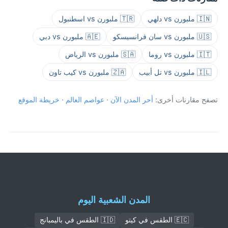
🇮🇳 ملبورن vs دلهي
🇹🇷 ملبورن vs اسطنبول
🇺🇸 ملبورن vs سان فرانسيسكو
🇦🇪 ملبورن vs دبي
🇮🇹 ملبورن vs روما
🇸🇦 ملبورن vs الرياض
🇮🇱 ملبورن vs تل أبيب
🇿🇦 ملبورن vs كيب تاون
تصفح مقارنات أخرى:
أحر المدن الآن
·
عواصم العالم
·
خريطة الموقع
المدن الشعبية اليوم
🇪🇨 الطقس في كيتو
🇮🇩 الطقس في باليمبانج