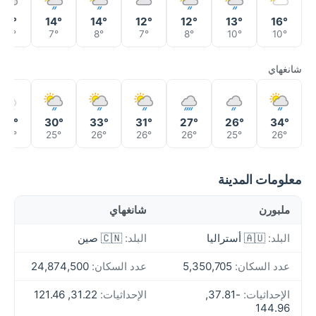
13°
14°
14°
12°
12°
13°
16°
10°
7°
8°
7°
8°
10°
10°
شانغهاي
30°
30°
33°
31°
27°
26°
34°
24°
25°
26°
26°
26°
25°
26°
معلومات المدينة
ملبورن
شانغهاي
البلد:
🇦🇺 أستراليا
البلد:
🇨🇳 صين
عدد السكان:
5,350,705
عدد السكان:
24,874,500
الإحداثيات:
-37.81,
الإحداثيات:
31.22, 121.46
144.96