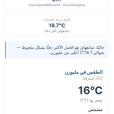
Australia/Melbourne · Asia/Shanghai
فارق درجة الحرارة
18.7°C
شانغهاي أكثر دفئًا
حاليًا، شانغهاي هو الخيار الأكثر دفئًا بشكل ملحوظ —
بحوالي 18.7°C أعلى من ملبورن.
الطقس في ملبورن
🇦🇺 أستراليا
16°C
يشعر بها 11°C
مشمس