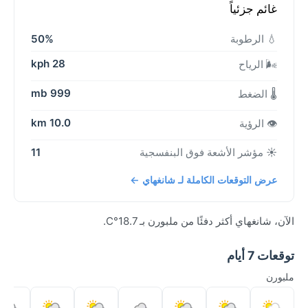
غائم جزئياً
💧 الرطوبة
50%
28 kph
🌬️ الرياح
999 mb
🌡️ الضغط
10.0 km
👁️ الرؤية
☀️ مؤشر الأشعة فوق البنفسجية
11
عرض التوقعات الكاملة لـ شانغهاي ←
الآن، شانغهاي أكثر دفئًا من ملبورن بـ 18.7°C.
توقعات 7 أيام
ملبورن