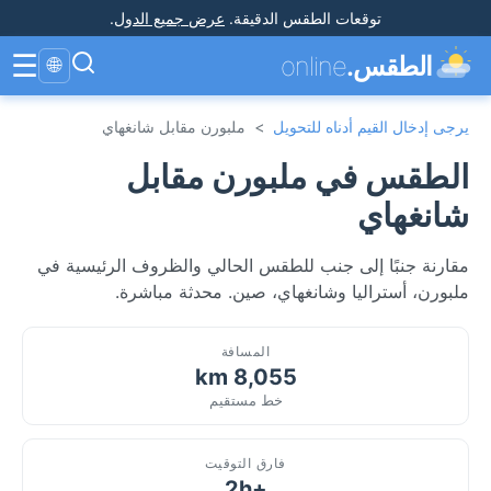
توقعات الطقس الدقيقة
.
عرض جميع الدول
.
☰
الطقس.
online
🌐
يرجى إدخال القيم أدناه للتحويل
>
ملبورن مقابل شانغهاي
الطقس في ملبورن مقابل
شانغهاي
مقارنة جنبًا إلى جنب للطقس الحالي والظروف الرئيسية في
ملبورن، أستراليا وشانغهاي، صين. محدثة مباشرة.
المسافة
8,055 km
خط مستقيم
فارق التوقيت
+2h