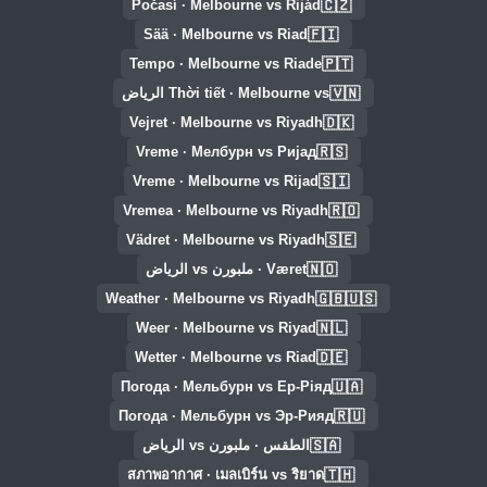
🇨🇿
Počasí · Melbourne vs Rijád
🇫🇮
Sää · Melbourne vs Riad
🇵🇹
Tempo · Melbourne vs Riade
🇻🇳
Thời tiết · Melbourne vs الرياض
🇩🇰
Vejret · Melbourne vs Riyadh
🇷🇸
Vreme · Мелбурн vs Ријад
🇸🇮
Vreme · Melbourne vs Rijad
🇷🇴
Vremea · Melbourne vs Riyadh
🇸🇪
Vädret · Melbourne vs Riyadh
🇳🇴
Været · ملبورن vs الرياض
🇬🇧🇺🇸
Weather · Melbourne vs Riyadh
🇳🇱
Weer · Melbourne vs Riyad
🇩🇪
Wetter · Melbourne vs Riad
🇺🇦
Погода · Мельбурн vs Ер-Ріяд
🇷🇺
Погода · Мельбурн vs Эр-Рияд
🇸🇦
الطقس · ملبورن vs الرياض
🇹🇭
สภาพอากาศ · เมลเบิร์น vs ริยาด