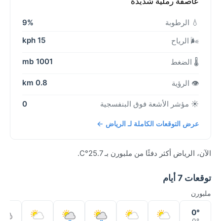
عاصفة رملية شديدة
💧 الرطوبة
9%
15 kph
🌬️ الرياح
1001 mb
🌡️ الضغط
0.8 km
👁️ الرؤية
☀️ مؤشر الأشعة فوق البنفسجية
0
عرض التوقعات الكاملة لـ الرياض ←
الآن، الرياض أكثر دفئًا من ملبورن بـ 25.7°C.
توقعات 7 أيام
ملبورن
0°