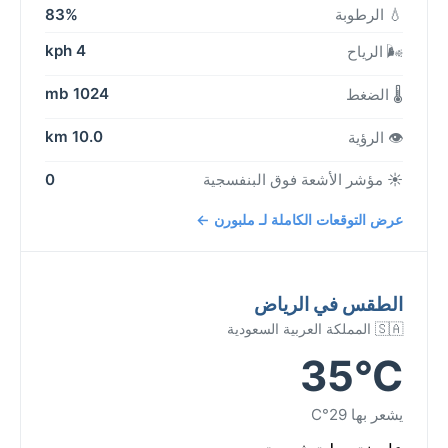
💧 الرطوبة
83%
4 kph
🌬️ الرياح
1024 mb
🌡️ الضغط
10.0 km
👁️ الرؤية
☀️ مؤشر الأشعة فوق البنفسجية
0
عرض التوقعات الكاملة لـ ملبورن ←
الطقس في الرياض
🇸🇦 المملكة العربية السعودية
35°C
يشعر بها 29°C