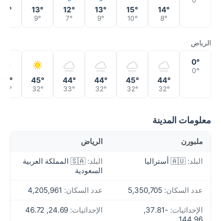
0°
12°
13°
12°
13°
15°
14°
6°
9°
7°
9°
10°
8°
الرياض
0°
0°
46°
45°
44°
44°
45°
44°
35°
32°
33°
32°
32°
32°
معلومات المدينة
ملبورن
الرياض
البلد:
🇦🇺 أستراليا
البلد:
🇸🇦 المملكة العربية
السعودية
عدد السكان:
5,350,705
عدد السكان:
4,205,961
الإحداثيات:
-37.81,
الإحداثيات:
24.69, 46.72
144.96