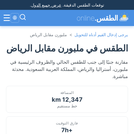
توقعات الطقس الدقيقة
.
عرض جميع الدول
.
☰
الطقس.
online
🌐
يرجى إدخال القيم أدناه للتحويل
>
ملبورن مقابل الرياض
الطقس في ملبورن مقابل الرياض
مقارنة جنبًا إلى جنب للطقس الحالي والظروف الرئيسية في
ملبورن، أستراليا والرياض، المملكة العربية السعودية. محدثة
مباشرة.
المسافة
12,347 km
خط مستقيم
فارق التوقيت
+7h