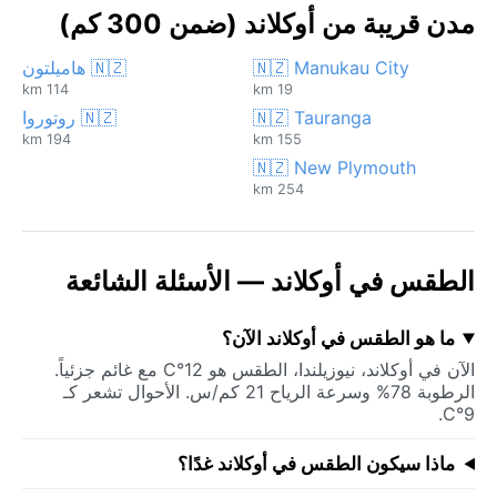
مدن قريبة من أوكلاند (ضمن 300 كم)
🇳🇿 Manukau City
🇳🇿 هاميلتون
114 km
19 km
🇳🇿 Tauranga
🇳🇿 روتوروا
194 km
155 km
🇳🇿 New Plymouth
254 km
الطقس في أوكلاند — الأسئلة الشائعة
ما هو الطقس في أوكلاند الآن؟
الآن في أوكلاند، نيوزيلندا، الطقس هو 12°C مع غائم جزئياً.
الرطوبة 78% وسرعة الرياح 21 كم/س. الأحوال تشعر كـ
9°C.
ماذا سيكون الطقس في أوكلاند غدًا؟