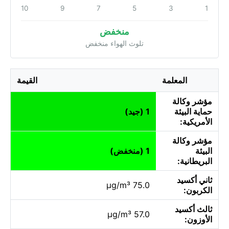
10
9
7
5
3
1
منخفض
تلوث الهواء منخفض
المعلمة
القيمة
مؤشر وكالة
حماية البيئة
1 (جيد)
الأمريكية:
مؤشر وكالة
البيئة
1 (منخفض)
البريطانية:
ثاني أكسيد
75.0 µg/m³
الكربون:
ثالث أكسيد
57.0 µg/m³
الأوزون: