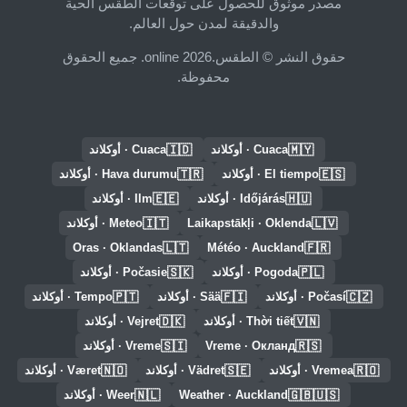
مصدر موثوق للحصول على توقعات الطقس الحية
والدقيقة لمدن حول العالم.
حقوق النشر © الطقس.online 2026. جميع الحقوق
محفوظة.
🇮🇩
🇲🇾
Cuaca · أوكلاند
Cuaca · أوكلاند
🇹🇷
🇪🇸
El tiempo · أوكلاند
Hava durumu · أوكلاند
🇪🇪
🇭🇺
Időjárás · أوكلاند
Ilm · أوكلاند
🇮🇹
🇱🇻
Laikapstākļi · Oklenda
Meteo · أوكلاند
🇱🇹
🇫🇷
Oras · Oklandas
Météo · Auckland
🇸🇰
🇵🇱
Pogoda · أوكلاند
Počasie · أوكلاند
🇵🇹
🇫🇮
🇨🇿
Počasí · أوكلاند
Sää · أوكلاند
Tempo · أوكلاند
🇩🇰
🇻🇳
Thời tiết · أوكلاند
Vejret · أوكلاند
🇸🇮
🇷🇸
Vreme · Окланд
Vreme · أوكلاند
🇳🇴
🇸🇪
🇷🇴
Vremea · أوكلاند
Vädret · أوكلاند
Været · أوكلاند
🇳🇱
🇬🇧🇺🇸
Weather · Auckland
Weer · أوكلاند