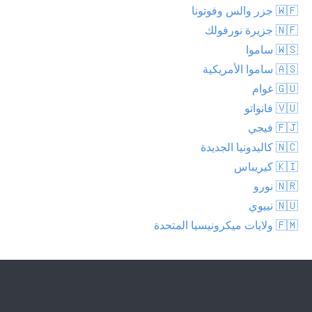
🇼🇫 جزر والس وفوتونا
🇳🇫 جزيرة نورفولك
🇼🇸 ساموا
🇦🇸 ساموا الأمريكية
🇬🇺 غوام
🇻🇺 فانواتو
🇫🇯 فيجي
🇳🇨 كاليدونيا الجديدة
🇰🇮 كيريباس
🇳🇷 نورو
🇳🇺 نييوي
🇫🇲 ولايات ميكرونيسيا المتحدة