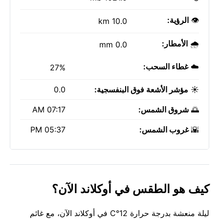
👁️
الرؤية:
10.0 km
🌧️
الأمطار:
0.0 mm
☁️
غطاء السحب:
27%
☀️
مؤشر الأشعة فوق البنفسجية:
0.0
🌅
شروق الشمس:
07:17 AM
🌇
غروب الشمس:
05:37 PM
كيف هو الطقس في أوكلاند الآن؟
ليلة منعشة بدرجة حرارة 12°C في أوكلاند الآن، مع غائم