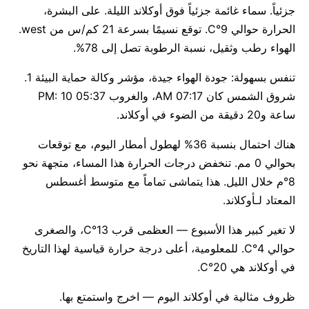
جزئياً. سماء غائمة جزئياً فوق أوكلاند الليلة. على البشرة،
الحرارة حوالي 9°C. توقع نسيمًا بسرعة 21 كم/س من west.
الهواء رطب وثقيل، نسبة الرطوبة تصل إلى 78%.
تنفس بسهولة: جودة الهواء جيدة، مؤشر وكالة حماية البيئة 1.
شروق الشمس كان 07:17 AM، والغروب 05:37 PM: 10
ساعة و20 دقيقة من الضوء في أوكلاند.
هناك احتمال بنسبة 36% لهطول أمطار اليوم، مع توقعات
بحوالي 0 مم. تنخفض درجات الحرارة هذا المساء، متجهة نحو
8°م خلال الليل. هذا يتماشى تماماً مع متوسط أغسطس
المعتاد لـأوكلاند.
لا تغير كبير هذا الأسبوع — العظمى قرب 13°C، والصغرى
حوالي 4°C. للمعلومية، أعلى درجة حرارة قياسية لهذا التاريخ
في أوكلاند هي 20°C.
ظروف مثالية في أوكلاند اليوم — اخرج واستمتع بها.