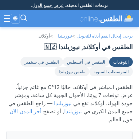
توقعات الطقس الدقيقة
.
عرض جميع الدول
.
☰
الطقس.
online
🌐
يرجى إدخال القيم أدناه للتحويل
>
نيوزيلندا
>
أوكلاند
الطقس في أوكلاند, نيوزيلندا 🇳🇿
التوقعات
الطقس في أغسطس
الطقس في سبتمبر
المتوسطات السنوية
طقس نيوزيلندا
الطقس المباشر في أوكلاند، حاليًا 12°C مع غائم جزئياً.
عرض توقعات 7 يومًا، الأحوال الجوية كل ساعة، ومؤشر
جودة الهواء. أوكلاند تقع في
نيوزيلندا
— راجع الطقس في
جميع المدن الكبرى في
نيوزيلندا
, أو تصفح
أحر المدن الآن
حول العالم.