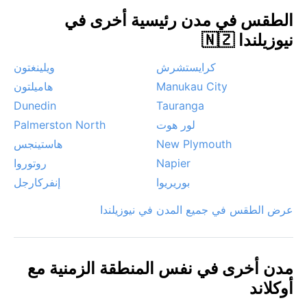
تساقط للثلوج. تشتهر أوكلاند بسماء متقلبة قد تشهد أربعة
الطقس في مدن رئيسية أخرى في
فصول في يوم واحد، ما يضيف طابعاً درامياً لتجربة الزائر.
نيوزيلندا 🇳🇿
كرايستشرش
ويلينغتون
Manukau City
هاميلتون
Dunedin
Tauranga
لور هوت
Palmerston North
New Plymouth
هاستينجس
Napier
روتوروا
بوريريوا
إنفركارجل
عرض الطقس في جميع المدن في نيوزيلندا
مدن أخرى في نفس المنطقة الزمنية مع
أوكلاند