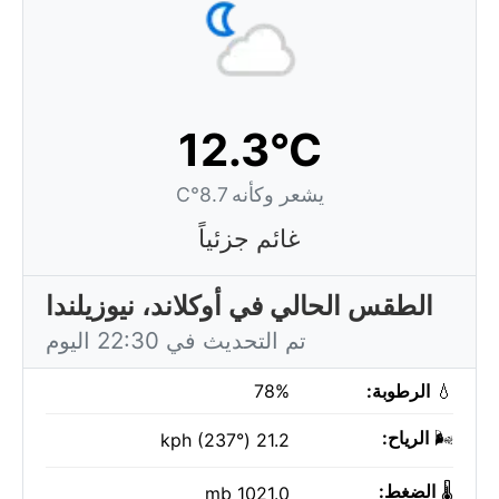
12.3°C
يشعر وكأنه 8.7°C
غائم جزئياً
الطقس الحالي في أوكلاند، نيوزيلندا
تم التحديث في 22:30 اليوم
💧
الرطوبة:
78%
🌬️
الرياح:
21.2 kph (237°)
🌡️
الضغط:
1021.0 mb