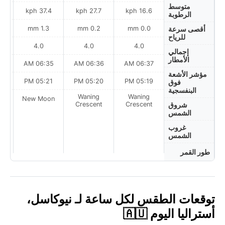
متوسط
ph
37.4 kph
27.7 kph
16.6 kph
الرطوبة
1.3 mm
0.2 mm
0.0 mm
أقصى سرعة
للرياح
4.0
4.0
4.0
إجمالي
الأمطار
AM
06:35 AM
06:36 AM
06:37 AM
مؤشر الأشعة
PM
05:21 PM
05:20 PM
05:19 PM
فوق
البنفسجية
Waning
Waning
on
New Moon
Crescent
Crescent
شروق
الشمس
غروب
الشمس
طور القمر
توقعات الطقس لكل ساعة لـ نيوكاسل،
أستراليا اليوم 🇦🇺