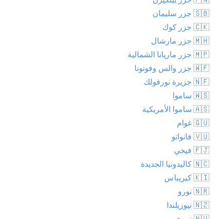
🇸🇧 جزر سليمان
🇨🇰 جزر كوك
🇲🇭 جزر مارشال
🇲🇵 جزر ماريانا الشمالية
🇼🇫 جزر والس وفوتونا
🇳🇫 جزيرة نورفولك
🇼🇸 ساموا
🇦🇸 ساموا الأمريكية
🇬🇺 غوام
🇻🇺 فانواتو
🇫🇯 فيجي
🇳🇨 كاليدونيا الجديدة
🇰🇮 كيريباس
🇳🇷 نورو
🇳🇿 نيوزيلندا
🇳🇺 نييوي