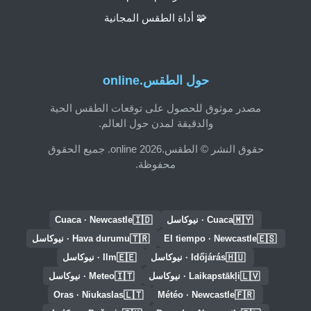
🧩 أداة الطقس المجانية
حول الطقس.online
مصدر موثوق للحصول على توقعات الطقس الحية
والدقيقة لمدن حول العالم.
حقوق النشر © الطقس.online 2026. جميع الحقوق
محفوظة.
🇮🇩
🇲🇾
Cuaca · نيوكاسل
Cuaca · Newcastle
🇹🇷
🇪🇸
El tiempo · Newcastle
Hava durumu · نيوكاسل
🇪🇪
🇭🇺
Időjárás · نيوكاسل
Ilm · نيوكاسل
🇮🇹
🇱🇻
Laikapstākļi · نيوكاسل
Meteo · نيوكاسل
🇱🇹
🇫🇷
Oras · Niukaslas
Météo · Newcastle