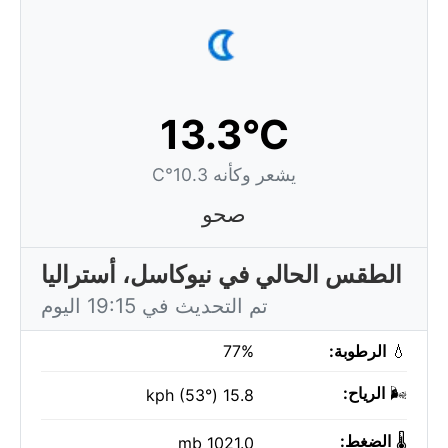
13.3°C
يشعر وكأنه 10.3°C
صحو
الطقس الحالي في نيوكاسل، أستراليا
تم التحديث في 19:15 اليوم
💧
الرطوبة:
77%
🌬️
الرياح:
15.8 kph (53°)
🌡️
الضغط:
1021.0 mb