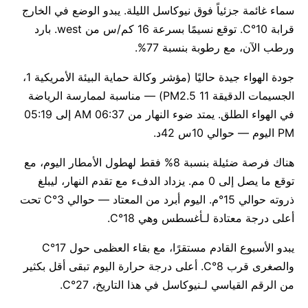
سماء غائمة جزئياً فوق نيوكاسل الليلة. يبدو الوضع في الخارج
قرابة 10°C. توقع نسيمًا بسرعة 16 كم/س من west. بارد
ورطب الآن، مع رطوبة بنسبة 77%.
جودة الهواء جيدة حاليًا (مؤشر وكالة حماية البيئة الأمريكية 1،
الجسيمات الدقيقة PM2.5 11) — مناسبة لممارسة الرياضة
في الهواء الطلق. يمتد ضوء النهار من 06:37 AM إلى 05:19
PM اليوم — حوالي 10س 42د.
هناك فرصة ضئيلة بنسبة 8% فقط لهطول الأمطار اليوم، مع
توقع ما يصل إلى 0 مم. يزداد الدفء مع تقدم النهار، ليبلغ
ذروته حوالي 15°م. اليوم أبرد من المعتاد — حوالي 3°C تحت
أعلى درجة معتادة لـأغسطس وهي 18°C.
يبدو الأسبوع القادم مستقرًا، مع بقاء العظمى حول 17°C
والصغرى قرب 8°C. أعلى درجة حرارة اليوم تبقى أقل بكثير
من الرقم القياسي لـنيوكاسل في هذا التاريخ، 27°C.