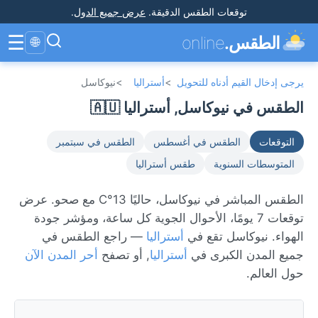
توقعات الطقس الدقيقة
.
عرض جميع الدول
.
☰
الطقس.
online
🌐
يرجى إدخال القيم أدناه للتحويل
>
أستراليا
>
نيوكاسل
الطقس في نيوكاسل, أستراليا 🇦🇺
التوقعات
الطقس في أغسطس
الطقس في سبتمبر
المتوسطات السنوية
طقس أستراليا
الطقس المباشر في نيوكاسل، حاليًا 13°C مع صحو. عرض
توقعات 7 يومًا، الأحوال الجوية كل ساعة، ومؤشر جودة
الهواء. نيوكاسل تقع في
أستراليا
— راجع الطقس في
جميع المدن الكبرى في
أستراليا
, أو تصفح
أحر المدن الآن
حول العالم.