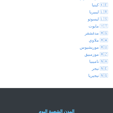
🇰🇪 كينيا
🇱🇷 ليبيريا
🇱🇸 ليسوتو
🇾🇹 مايوت
🇲🇬 مدغشقر
🇲🇼 ملاوي
🇲🇺 موريشيوس
🇲🇿 موزمبيق
🇳🇦 ناميبيا
🇳🇪 نيجر
🇳🇬 نيجيريا
المدن الشعبية اليوم