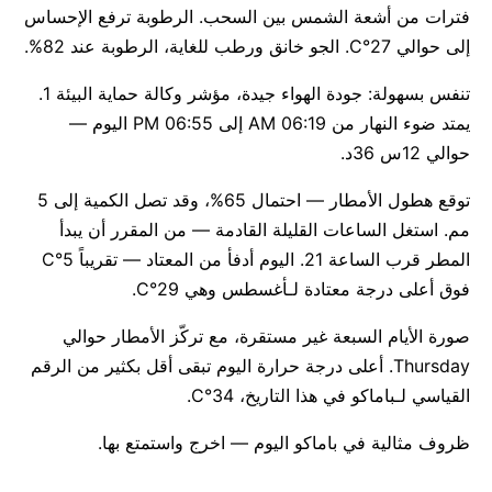
فترات من أشعة الشمس بين السحب. الرطوبة ترفع الإحساس
إلى حوالي 27°C. الجو خانق ورطب للغاية، الرطوبة عند 82%.
تنفس بسهولة: جودة الهواء جيدة، مؤشر وكالة حماية البيئة 1.
يمتد ضوء النهار من 06:19 AM إلى 06:55 PM اليوم —
حوالي 12س 36د.
توقع هطول الأمطار — احتمال 65%، وقد تصل الكمية إلى 5
مم. استغل الساعات القليلة القادمة — من المقرر أن يبدأ
المطر قرب الساعة 21. اليوم أدفأ من المعتاد — تقريباً 5°C
فوق أعلى درجة معتادة لـأغسطس وهي 29°C.
صورة الأيام السبعة غير مستقرة، مع تركّز الأمطار حوالي
Thursday. أعلى درجة حرارة اليوم تبقى أقل بكثير من الرقم
القياسي لـباماكو في هذا التاريخ، 34°C.
ظروف مثالية في باماكو اليوم — اخرج واستمتع بها.