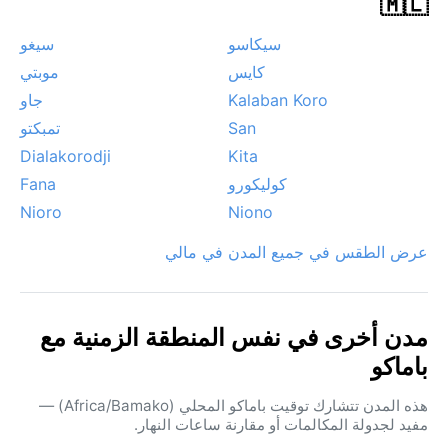
🇲🇱
حين تخف حدة الرطوبة وتتألق الشمس دون قسوة. في هذا
الوقت، يغمر المدينة ضباب صباحي شفاف يختفي مع شروق
سيكاسو
سيغو
الشمس، بينما تهب رياح "الهارماتان" الصحراوية الجافة حاملةً
كايس
موبتي
غباراً ذهبياً يضفي ألواناً برتقالية على الأفق. أما بين يناير
Kalaban Koro
جاو
ومارس فترتفع درجات الحرارة مجدداً لكن دون رطوبة الصيف
San
تمبكتو
الخانقة. موسم الأمطار يجلب سحراً خاصاً، إذ تتحول المدينة
Dialakorodji
Kita
إلى واحة خضراء ممطرة، لكنه يرافقه خطر فيضانات مفاجئة
في الأحياء المنخفضة، وارتفاع حاد في نسبة الرطوبة إلى ٩٠٪،
كوليكورو
Fana
مما يجعله تحدياً للزوار المعتادين على طقس جاف.
Nioro
Niono
عرض الطقس في جميع المدن في مالي
مدن أخرى في نفس المنطقة الزمنية مع
باماكو
هذه المدن تتشارك توقيت باماكو المحلي (Africa/Bamako) —
مفيد لجدولة المكالمات أو مقارنة ساعات النهار.