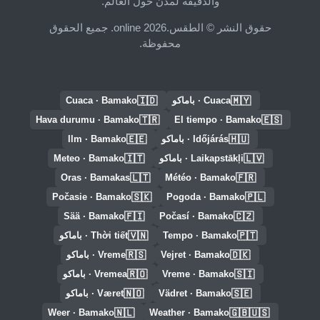
والدقيقة لمدن حول العالم.
حقوق النشر © الطقس.online 2026. جميع الحقوق
محفوظة.
🇮🇩
🇲🇾
Cuaca · باماكو
Cuaca · Bamako
🇹🇷
🇪🇸
Hava durumu · Bamako
El tiempo · Bamako
🇪🇪
🇭🇺
Időjárás · باماكو
Ilm · Bamako
🇮🇹
🇱🇻
Laikapstākļi · باماكو
Meteo · Bamako
🇱🇹
🇫🇷
Oras · Bamakas
Météo · Bamako
🇸🇰
🇵🇱
Počasie · Bamako
Pogoda · Bamako
🇫🇮
🇨🇿
Sää · Bamako
Počasí · Bamako
🇻🇳
🇵🇹
Tempo · Bamako
Thời tiết · باماكو
🇷🇸
🇩🇰
Vejret · Bamako
Vreme · باماكو
🇷🇴
🇸🇮
Vreme · Bamako
Vremea · باماكو
🇳🇴
🇸🇪
Vädret · Bamako
Været · باماكو
🇳🇱
🇬🇧🇺🇸
Weer · Bamako
Weather · Bamako