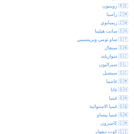
🇷🇪 روينيون
🇿🇲 زامبيا
🇿🇼 زيمبابوي
🇸🇭 سانت هيلينا
🇸🇹 ساو تومي وبرينسيبي
🇸🇳 سنغال
🇸🇿 سوازيلند
🇸🇱 سيراليون
🇸🇨 سيشيل
🇬🇲 غامبيا
🇬🇭 غانا
🇬🇳 غينيا
🇬🇶 غينيا الاستوائية
🇬🇼 غينيا بيساو
🇨🇲 كاميرون
🇨🇮 كوت ديفوار