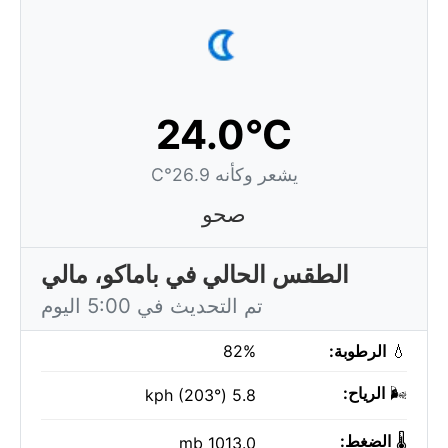
24.0°C
يشعر وكأنه 26.9°C
صحو
الطقس الحالي في باماكو، مالي
تم التحديث في 5:00 اليوم
💧
الرطوبة:
82%
🌬️
الرياح:
5.8 kph (203°)
🌡️
الضغط:
1013.0 mb