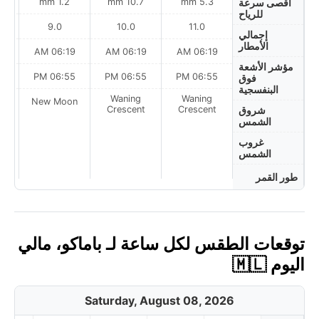
1.2 mm
10.7 mm
5.3 mm
أقصى سرعة
للرياح
9.0
10.0
11.0
إجمالي
الأمطار
AM
06:19 AM
06:19 AM
06:19 AM
مؤشر الأشعة
PM
06:55 PM
06:55 PM
06:55 PM
فوق
البنفسجية
Waning
Waning
on
New Moon
Crescent
Crescent
شروق
الشمس
غروب
الشمس
طور القمر
توقعات الطقس لكل ساعة لـ باماكو، مالي
اليوم 🇲🇱
Saturday, August 08, 2026