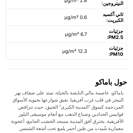
2.8 µg/m³
النيتروجين:
ثاني أكسيد
0.6 µg/m³
الكبريت:
جزئيات
6.7 µg/m³
PM2.5:
جزئيات
12.3 µg/m³
PM10:
حول باماكو
باماكو، عاصمة مالي النابضة بالحياة، تمتد على ضفاف نهر
النيجر في قلب غرب أفريقيا. تعبق شوارعها بحيوية الأسواق
المزدحمة كسوق "المدينة الكبرى" العتيق، حيث تتراقص
فوانيس الحدادين وصناع الذهب مع أنغام موسيقى البلوز
الأفريقية. يخترق أفق المدينة مسجد الخشب الجامع، أعجوبة
معمارية شُيدت من طين أحمر يلمع تحت أشعة الشمس