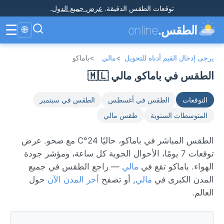
توقعات الطقس الدقيقة
.
عرض جميع الدول
.
☰
الطقس.
online
🌐
يرجى إدخال القيم أدناه للتحويل
>
مالي
>
باماكو
الطقس في باماكو, مالي 🇲🇱
التوقعات
الطقس في أغسطس
الطقس في سبتمبر
المتوسطات السنوية
طقس مالي
الطقس المباشر في باماكو، حاليًا 24°C مع صحو. عرض
توقعات 7 يومًا، الأحوال الجوية كل ساعة، ومؤشر جودة
الهواء. باماكو تقع في
مالي
— راجع الطقس في جميع
المدن الكبرى في
مالي
, أو تصفح
أحر المدن الآن
حول
العالم.