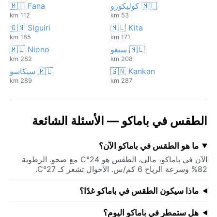
🇲🇱 كوليكورو
🇲🇱 Fana
112 km
53 km
🇬🇳 Siguiri
🇲🇱 Kita
185 km
171 km
🇲🇱 سيغو
🇲🇱 Niono
282 km
208 km
🇬🇳 Kankan
🇲🇱 سيكاسو
289 km
287 km
الطقس في باماكو — الأسئلة الشائعة
ما هو الطقس في باماكو الآن؟
الآن في باماكو، مالي، الطقس هو 24°C مع صحو. الرطوبة
82% وسرعة الرياح 6 كم/س. الأحوال تشعر كـ 27°C.
ماذا سيكون الطقس في باماكو غدًا؟
هل ستمطر في باماكو اليوم؟