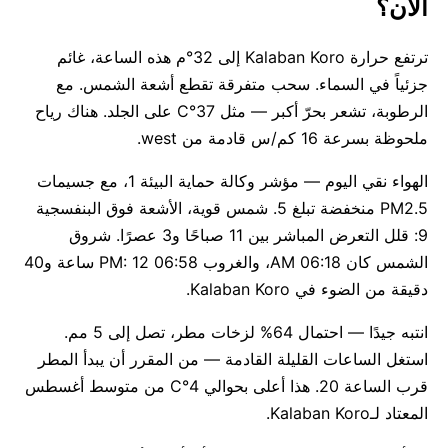
الآن؟
ترتفع حرارة Kalaban Koro إلى 32°م هذه الساعة، غائم
جزئياً في السماء. سحب متفرقة تقطع أشعة الشمس. مع
الرطوبة، تشعر بحرّ أكبر — مثل 37°C على الجلد. هناك رياح
ملحوظة بسرعة 16 كم/س قادمة من west.
الهواء نقي اليوم — مؤشر وكالة حماية البيئة 1، مع جسيمات
PM2.5 منخفضة تبلغ 5. شمس قوية، الأشعة فوق البنفسجية
9: قلل التعرض المباشر بين 11 صباحًا و3 عصرًا. شروق
الشمس كان 06:18 AM، والغروب 06:58 PM: 12 ساعة و40
دقيقة من الضوء في Kalaban Koro.
انتبه جيدًا — احتمال 64% لزخات مطر، تصل إلى 5 مم.
استغل الساعات القليلة القادمة — من المقرر أن يبدأ المطر
قرب الساعة 20. هذا أعلى بحوالي 4°C من متوسط أغسطس
المعتاد لـKalaban Koro.