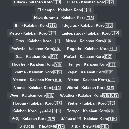
🇮🇩
🇲🇾
Cuaca · Kalaban Koro
Cuaca · Kalaban Koro
🇪🇸
El tiempo · Kalaban Koro
🇹🇷
Hava durumu · Kalaban Koro
🇪🇪
🇭🇺
Ilm · Kalaban Koro
Időjárás · Kalaban Koro
🇮🇹
🇱🇻
Meteo · Kalaban Koro
Laikapstākļi · Kalaban Koro
🇱🇹
🇫🇷
Oras · Kalaban Koro
Météo · Kalaban Koro
🇸🇰
🇵🇱
Počasie · Kalaban Koro
Pogoda · Kalaban Koro
🇫🇮
🇨🇿
Sää · Kalaban Koro
Počasí · Kalaban Koro
🇻🇳
🇵🇹
Thời tiết · Kalaban Koro
Tempo · Kalaban Koro
🇷🇸
🇩🇰
Vreme · Kalaban Koro
Vejret · Kalaban Koro
🇷🇴
🇸🇮
Vremea · Kalaban Koro
Vreme · Kalaban Koro
🇳🇴
🇸🇪
Været · Kalaban Koro
Vädret · Kalaban Koro
🇳🇱
🇬🇧🇺🇸
Weer · Kalaban Koro
Weather · Kalaban Koro
🇺🇦
🇩🇪
Погода · Kalaban Koro
Wetter · Kalaban Koro
🇸🇦
🇷🇺
Погода · Kalaban Koro
الطقس · Kalaban Koro
🇯🇵
🇹🇭
天気 · Kalaban Koro
สภาพอากาศ · Kalaban Koro
🇹🇼
🇭🇰
天氣預報 · 卡拉班科羅
天氣 · 卡拉班科羅