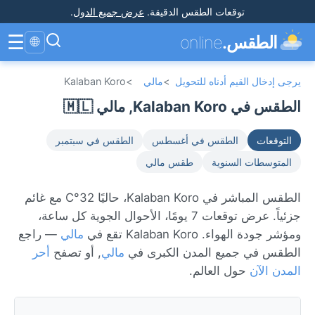
توقعات الطقس الدقيقة
.
عرض جميع الدول
.
☰
الطقس.
online
🌐
يرجى إدخال القيم أدناه للتحويل
>
مالي
>
Kalaban Koro
الطقس في Kalaban Koro, مالي 🇲🇱
التوقعات
الطقس في أغسطس
الطقس في سبتمبر
المتوسطات السنوية
طقس مالي
الطقس المباشر في Kalaban Koro، حاليًا 32°C مع غائم
جزئياً. عرض توقعات 7 يومًا، الأحوال الجوية كل ساعة،
ومؤشر جودة الهواء. Kalaban Koro تقع في
مالي
— راجع
الطقس في جميع المدن الكبرى في
مالي
, أو تصفح
أحر
المدن الآن
حول العالم.