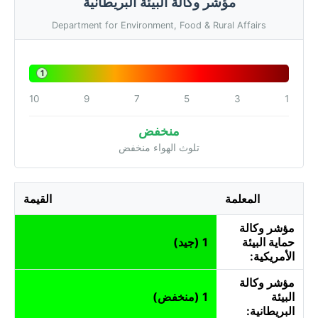
مؤشر وكالة البيئة البريطانية
Department for Environment, Food & Rural Affairs
1
10
9
7
5
3
1
منخفض
تلوث الهواء منخفض
المعلمة
القيمة
مؤشر وكالة
حماية البيئة
1 (جيد)
الأمريكية:
مؤشر وكالة
البيئة
1 (منخفض)
البريطانية: