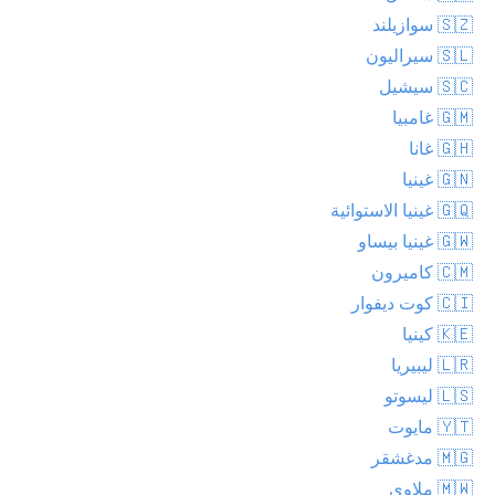
🇸🇿 سوازيلند
🇸🇱 سيراليون
🇸🇨 سيشيل
🇬🇲 غامبيا
🇬🇭 غانا
🇬🇳 غينيا
🇬🇶 غينيا الاستوائية
🇬🇼 غينيا بيساو
🇨🇲 كاميرون
🇨🇮 كوت ديفوار
🇰🇪 كينيا
🇱🇷 ليبيريا
🇱🇸 ليسوتو
🇾🇹 مايوت
🇲🇬 مدغشقر
🇲🇼 ملاوي