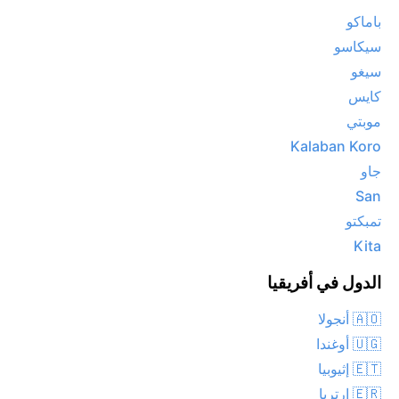
باماكو
سيكاسو
سيغو
كايس
موبتي
Kalaban Koro
جاو
San
تمبكتو
Kita
الدول في أفريقيا
🇦🇴 أنجولا
🇺🇬 أوغندا
🇪🇹 إثيوبيا
🇪🇷 ارتريا