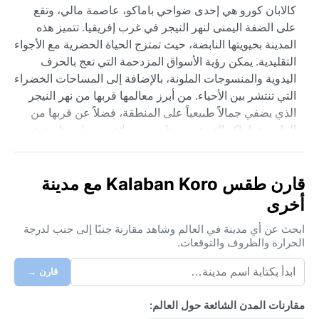
كالابان كورو هي إحدى ضواحي باماكو، عاصمة مالي، وتقع
على الضفة اليمنى لنهر النيجر في غرب إفريقيا. تتميز هذه
المدينة بحيويتها النابضة، حيث تمتزج الحياة الحضرية مع الأجواء
التقليدية. يمكن رؤية الأسواق المزدحمة التي تعج بالحرف
اليدوية والمنسوجات الملونة، بالإضافة إلى المساحات الخضراء
التي تنتشر بين الأحياء. من أبرز معالمها قربها من نهر النيجر
الذي يضفي جمالاً طبيعياً على المنطقة، فضلاً عن قربها من
العاصمة باماكو التي تضم متاحف وحدائق ومساجد تاريخية.
جغرافيا، تقع المدينة في منطقة السافانا المدارية، حيث
التضاريس منبسطة نسبياً مع بعض التلال الصغيرة.
قارن طقس Kalaban Koro مع مدينة
مناخ كالابان كورو وفق تصنيف كوبن هو السافانا المدارية
أخرى
(Aw)، يتميز بموسمين رئيسيين: موسم جاف طويل وموسم
ممطر قصير. الصيف حار جداً من مارس حتى مايو، حيث
ابحث عن أي مدينة في العالم وشاهد مقارنة جنبًا إلى جنب لدرجة
تتجاوز درجات الحرارة 40 درجة مئوية نهاراً، مع رطوبة
الحرارة والظروف والتوقعات.
منخفضة نسبياً. أما موسم الأمطار فيمتد من يونيو إلى أكتوبر،
قارن →
حيث تهطل أمطار غزيرة تتراوح بين 800 و1000 ملم سنوياً،
وتكون الرطوبة عالية جداً. الشتاء من نوفمبر إلى فبراير يكون
مقارنات المدن الشائعة حول العالم:
دافئاً وجافاً، مع ليالٍ لطيفة تصل إلى 18 درجة مئوية. ينصح