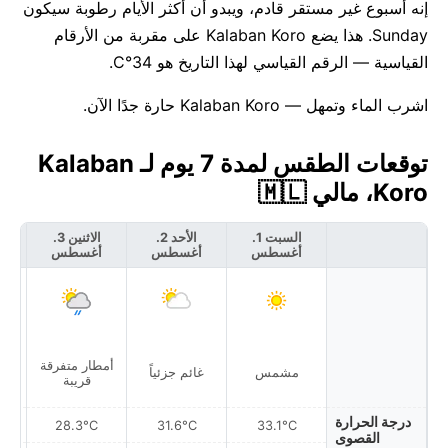
إنه أسبوع غير مستقر قادم، ويبدو أن أكثر الأيام رطوبة سيكون
Sunday. هذا يضع Kalaban Koro على مقربة من الأرقام
القياسية — الرقم القياسي لهذا التاريخ هو 34°C.
اشرب الماء وتمهل — Kalaban Koro حارة جدًا الآن.
توقعات الطقس لمدة 7 يوم لـ Kalaban
Koro، مالي 🇲🇱
السبت 1.
الأحد 2.
الاثنين 3.
أغسطس
أغسطس
أغسطس
أ
أمطار متفرقة
أمط
مشمس
غائم جزئياً
قريبة
درجة الحرارة
28.3°C
31.6°C
33.1°C
القصوى