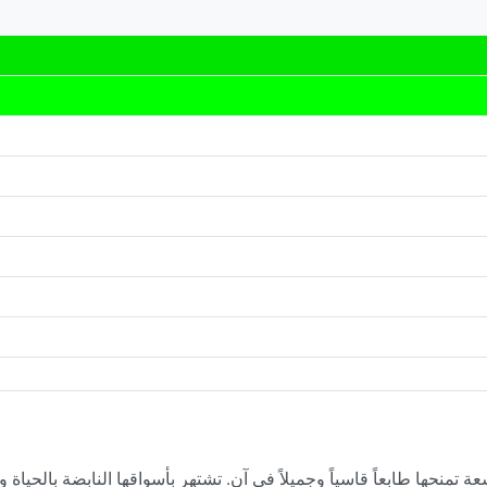
حها طابعاً قاسياً وجميلاً في آن. تشتهر بأسواقها النابضة بالحياة و