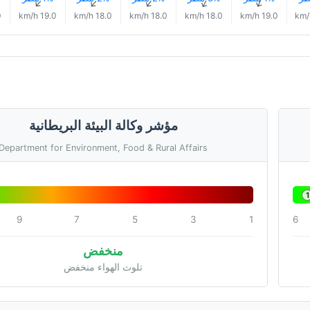
↑
↑
↑
↑
↑
h
19.0 km/h
18.0 km/h
18.0 km/h
18.0 km/h
19.0 km/h
مؤشر وكالة البيئة البريطانية
Department for Environment, Food & Rural Affairs
1
9
7
5
3
1
6
منخفض
تلوث الهواء منخفض