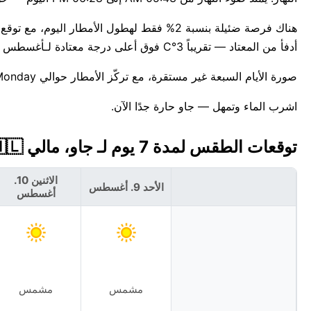
أدفأ من المعتاد — تقريباً 3°C فوق أعلى درجة معتادة لـأغسطس وهي 37°C.
صورة الأيام السبعة غير مستقرة، مع تركّز الأمطار حوالي Monday. للمعلومية، أعلى درجة حرارة قياسية لهذا التاريخ في جاو هي 44°C.
اشرب الماء وتمهل — جاو حارة جدًا الآن.
توقعات الطقس لمدة 7 يوم لـ جاو، مالي 🇲🇱
الاثنين 10.
الأحد 9. أغسطس
أغسطس
مشمس
مشمس