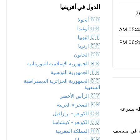
الدول في أفريقيا
7.
🇦🇴 أنجولا
🇺🇬 أوغندا
05:43 
🇪🇹 إثيوبيا
06:28 
🇪🇷 ارتريا
🇬🇦 الجابون
🇲🇷 الجمهورية الإسلامية الموريتانية
🇹🇳 الجمهورية التونسية
🇩🇿 الجمهورية الجزائرية الديمقراطية
الشعبية
🇨🇻 الرأس الأخضر
🇪🇭 الصحراء الغربية
على قليلاً عند 36°C. هناك رياح ملحوظة بسرعة
🇨🇬 الكونغو - برازافيل
🇨🇩 الكونغو - كينشاسا
 فوق البنفسجية 7؛ احمِ البشرة المكشوفة في منتصف
🇲🇦 المملكة المغربية
🇧🇼 بتسوانا