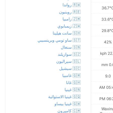
🇷🇼 رواندا
37.4°C
36.7°
🇷🇪 روينيون
🇿🇲 زامبيا
34.5°C
33.6°
🇿🇼 زيمبابوي
30.7°C
29.8°
🇸🇭 سانت هيلينا
🇸🇹 ساو تومي وبرينسيبي
40%
42%
🇸🇳 سنغال
22.7 kph
22.3 
🇸🇿 سوازيلند
🇸🇱 سيراليون
0.0 mm
0.0 
🇸🇨 سيشيل
🇬🇲 غامبيا
9.0
9.0
🇬🇭 غانا
05:44 AM
05:44
🇬🇳 غينيا
🇬🇶 غينيا الاستوائية
06:24 PM
06:25
🇬🇼 غينيا بيساو
Waxing
Waxin
🇨🇲 كاميرون