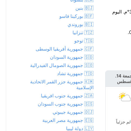
🇧🇯 بنين
هناك فرصة ضئيلة بنسبة 2% فقط لهطول الأمطار اليوم، مع توقع ما يصل إلى 0 مم. يزداد الدفء مع تقدم النهار، ليبلغ ذروته حوالي 39°م. اليوم
🇧🇫 بوركينا فاسو
🇧🇮 بوروندي
🇹🇿 تنزانيا
🇹🇬 توجو
🇨🇫 جمهورية أفريقيا الوسطى
🇸🇩 جمهورية السودان
🇸🇴 جمهورية الصومال الفيدرالية
🇹🇩 جمهورية تشاد
الجمعة 14.
السبت 15.
🇰🇲 جمهورية جزر القمر الاتحادية
غسطس
أغسطس
الإسلامية
🇿🇦 جمهورية جنوب افريقيا
🇸🇸 جمهورية جنوب السودان
🇩🇯 جمهورية جيبوتي
🇪🇬 جمهورية مصر العربية
ئم جزئياً
مشمس
🇱🇾 دولة ليبيا