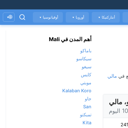
🌐
أنتاركتيكا
أوروبا
أوقيانوسيا
▾
▼
▼
▼
أهم المدن في Mali
باماكو
سيكاسو
سيغو
كايس
مالي
موبتي
Kalaban Koro
جاو
 مالي
San
تمبكتو
Kita
24