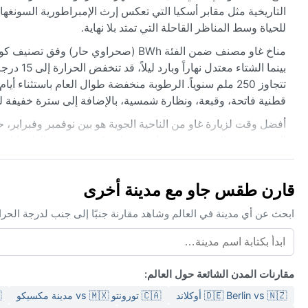
التاريخية مثل مقابر أسكيا التي تعكس إرث الإمبراطورية السونغهاي. 
للحياة وسط المناظر القاحلة التي تمتد بلا نهاية.
بينما الش
تتجاوز 250 ملم سنوياً. الرطوبة منخفضة طوال العام باستثن
قطنية فاتحة، وقبعة، ونظارة شمسية، بالإضافة إلى سترة خفيفة لب
أفضل وقت لزيارة غاو من الناحية الجوية هو بين نوفمبر وفبراير، حي
التي تهب في الربيع، وتثير عواصف ترابية كثيفة تعرف بالهارماتان،
القصوى تشكل التحدي الأكبر، خاصة بين أبريل ويونيو. باختصار، غاو
قارن طقس جاو مع مدينة أخرى
ابحث عن أي مدينة في العالم وشاهد مقارنة جنبًا إلى جنب لدرجة الحر
مقارنات المدن الشائعة حول العالم:
🇩🇪 Berlin vs 🇳🇿 أوكلاند
🇨🇦 تورونتو vs 🇲🇽 مدينة مكسيكو
🇺