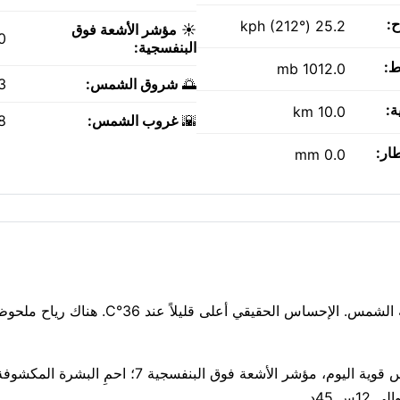
ح:
25.2 kph (212°)
☀️
مؤشر الأشعة فوق
0
البنفسجية:
ط:
1012.0 mb
🌅
شروق الشمس:
AM
ة:
10.0 km
🌇
غروب الشمس:
PM
طار:
0.0 mm
الجو حار فعلاً في جاو: 34°م ومشمس. سحب متفرقة تقطع أشعة الشمس. الإحساس الحقيقي أ
تنفس بسهولة: جودة الهواء جيدة، مؤشر وكالة حماية البيئة 1. شمس قوية اليوم، مؤشر الأشعة