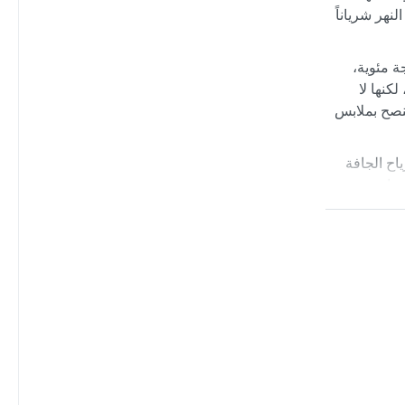
نهر شرياناً
حار) وفق تصنيف كوبن. الصيف طويل وحارق، تصل درجات الحرارة فيه إلى ما فوق 45 درجة مئوية،
مبر، لكنها لا
يُنصح بملابس
اح الجافة
حرارة