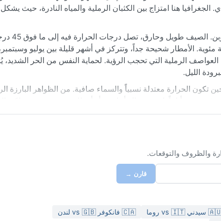
الجغرافيا هنا امتزاج بين الكثبان الرملية والمياه النادرة، حيث يشكل ال
مناخ غاو مصنف ضمن الفئة BWh (صحراوي 
تاء معتدل نهاراً وبارد ليلاً، قد تنخفض الحرارة إلى 15 درجة مئوية. الأمطار شحيحة جداً، وتتركز في أشهر قليلة بين يوليو وسبت
اء أيام العواصف الرملية التي تحجب الرؤية. لحماية النفس من الحر الشديد، 
رودة الليل.
ن تكون الحرارة معتدلة نسبياً والسماء صافية. من الظواهر البارزة الري
 وقد تستمر أياماً. ليست هناك أعاصير أو أمطار موسمية عنيفة، لكن ال
 وجهة لعشاق الصحراء الحقيقية، بمناخها القاسي وجمالها الفريد.
ارة والظروف والتوقعات.
قارن →
🇦 سيدني vs 🇮🇹 روما
🇨🇦 فانكوفر vs 🇬🇧 لندن