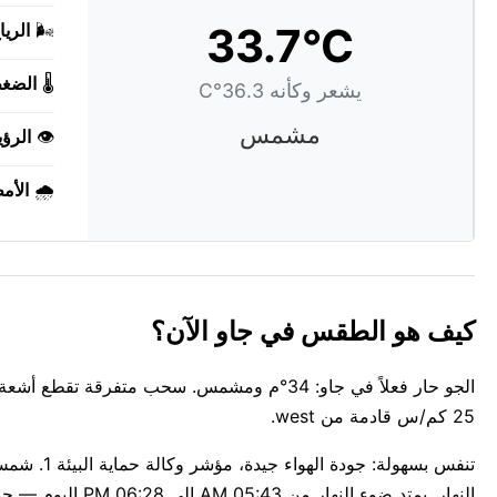
33.7°C
🌬️
الريا
🌡️
الضغ
يشعر وكأنه 36.3°C
مشمس
👁️
الرؤي
🌧️
الأم
كيف هو الطقس في جاو الآن؟
25 كم/س قادمة من west.
النهار. يمتد ضوء النهار من 05:43 AM إلى 06:28 PM اليوم — حوالي 12س 45د.