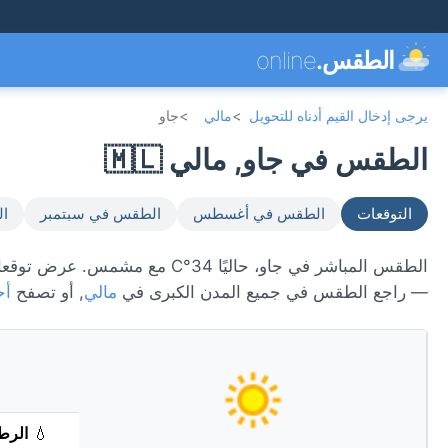
الطقس.
online
يرجى إدخال القيم أدناه للتحويل
>
مالي
>
جاو
الطقس في جاو, مالي 🇲🇱
التوقعات
الطقس في أغسطس
الطقس في سبتمبر
ال
الطقس المباشر في جاو، حاليًا 34°C مع مشمس. عرض توقعات 7 يومًا، الأحوال الجوية كل ساعة، ومؤشر جودة الهواء. جاو تقع في
— راجع الطقس في جميع المدن الكبرى في
مالي
, أو تصفح
أح
💧
الرط