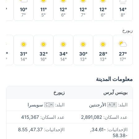
11°
10°
11°
12°
12°
12°
14°
8°
7°
5°
6°
7°
6°
8°
زيورخ
32°
31°
32°
34°
30°
28°
27°
14°
14°
16°
14°
13°
13°
17°
معلومات المدينة
بوينس آيرس
زيورخ
البلد:
🇦🇷 الأرجنتين
البلد:
🇨🇭 سويسرا
عدد السكان:
2,891,082
عدد السكان:
415,367
الإحداثيات:
-34.61,
الإحداثيات:
47.37, 8.55
-58.38