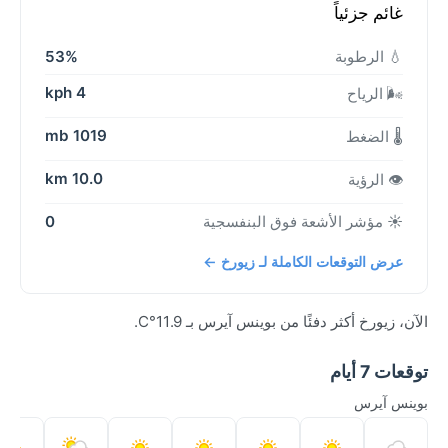
غائم جزئياً
💧 الرطوبة
53%
4 kph
🌬️ الرياح
1019 mb
🌡️ الضغط
10.0 km
👁️ الرؤية
☀️ مؤشر الأشعة فوق البنفسجية
0
عرض التوقعات الكاملة لـ زيورخ ←
الآن، زيورخ أكثر دفئًا من بوينس آيرس بـ 11.9°C.
توقعات 7 أيام
بوينس آيرس