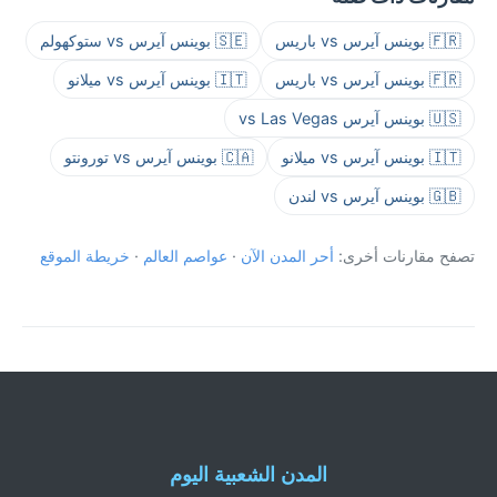
🇫🇷 بوينس آيرس vs باريس
🇸🇪 بوينس آيرس vs ستوكهولم
🇫🇷 بوينس آيرس vs باريس
🇮🇹 بوينس آيرس vs ميلانو
🇺🇸 بوينس آيرس vs Las Vegas
🇮🇹 بوينس آيرس vs ميلانو
🇨🇦 بوينس آيرس vs تورونتو
🇬🇧 بوينس آيرس vs لندن
تصفح مقارنات أخرى:
أحر المدن الآن
·
عواصم العالم
·
خريطة الموقع
المدن الشعبية اليوم