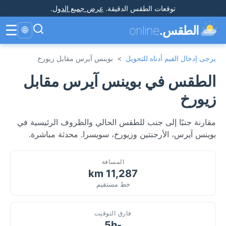
توقعات الطقس الدقيقة
.
عرض جميع الدول
.
☰
الطقس.
online
🌐
يرجى إدخال القيم أدناه للتحويل
>
بوينس آيرس مقابل زيورخ
الطقس في بوينس آيرس مقابل
زيورخ
مقارنة جنبًا إلى جنب للطقس الحالي والظروف الرئيسية في
بوينس آيرس، الأرجنتين وزيورخ، سويسرا. محدثة مباشرة.
المسافة
11,287 km
خط مستقيم
فارق التوقيت
-5h