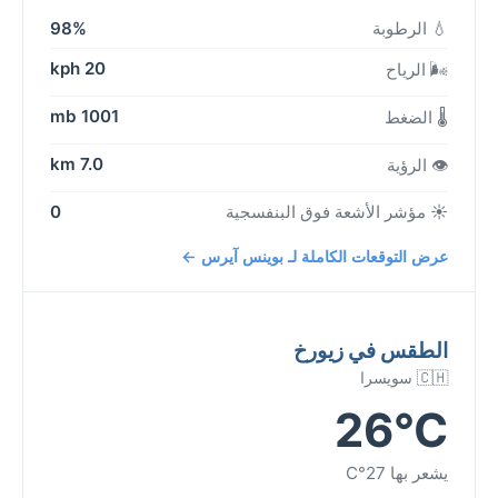
💧 الرطوبة
98%
20 kph
🌬️ الرياح
1001 mb
🌡️ الضغط
7.0 km
👁️ الرؤية
☀️ مؤشر الأشعة فوق البنفسجية
0
عرض التوقعات الكاملة لـ بوينس آيرس ←
الطقس في زيورخ
🇨🇭 سويسرا
26°C
يشعر بها 27°C