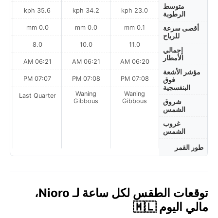
متوسط
h
35.6 kph
34.2 kph
23.0 kph
الرطوبة
0.0 mm
0.0 mm
0.1 mm
أقصى سرعة
للرياح
8.0
10.0
11.0
إجمالي
الأمطار
AM
06:21 AM
06:21 AM
06:20 AM
مؤشر الأشعة
PM
07:07 PM
07:08 PM
07:08 PM
فوق
البنفسجية
Waning
Waning
ter
Last Quarter
Gibbous
Gibbous
شروق
الشمس
غروب
الشمس
طور القمر
توقعات الطقس لكل ساعة لـ Nioro،
مالي اليوم 🇲🇱