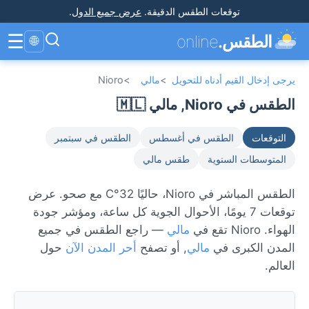
توقعات الطقس الدقيقة
.
عرض جميع الدول
.
☰
الطقس.
online
🌐
يرجى إدخال القيم أدناه للتحويل
>
مالي
>
Nioro
الطقس في Nioro, مالي 🇲🇱
التوقعات
الطقس في أغسطس
الطقس في سبتمبر
المتوسطات السنوية
طقس مالي
الطقس المباشر في Nioro، حاليًا 32°C مع صحو. عرض
توقعات 7 يومًا، الأحوال الجوية كل ساعة، ومؤشر جودة
الهواء. Nioro تقع في
مالي
— راجع الطقس في جميع
المدن الكبرى في
مالي
, أو تصفح
أحر المدن الآن
حول
العالم.