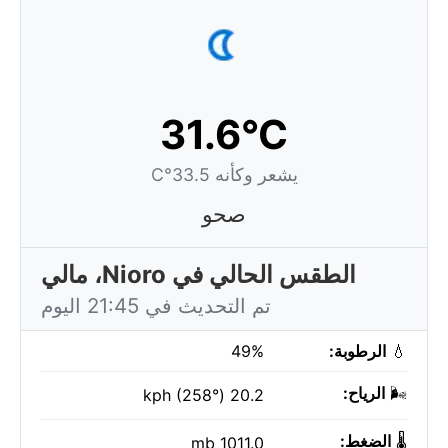
31.6°C
يشعر وكأنه 33.5°C
صحو
الطقس الحالي في Nioro، مالي
تم التحديث في 21:45 اليوم
💧
الرطوبة:
49%
🌬️
الرياح:
20.2 kph (258°)
🌡️
الضغط:
1011.0 mb