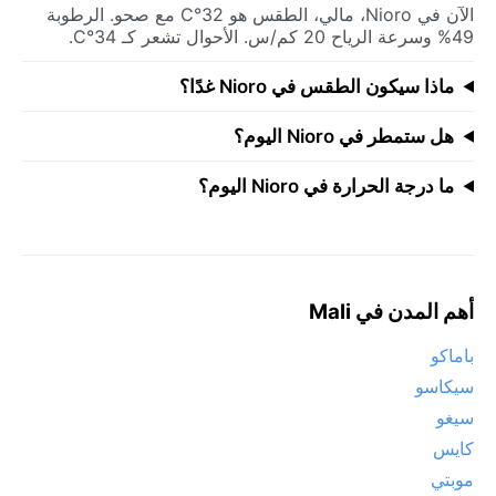
الآن في Nioro، مالي، الطقس هو 32°C مع صحو. الرطوبة
49% وسرعة الرياح 20 كم/س. الأحوال تشعر كـ 34°C.
ماذا سيكون الطقس في Nioro غدًا؟
هل ستمطر في Nioro اليوم؟
ما درجة الحرارة في Nioro اليوم؟
أهم المدن في Mali
باماكو
سيكاسو
سيغو
كايس
موبتي