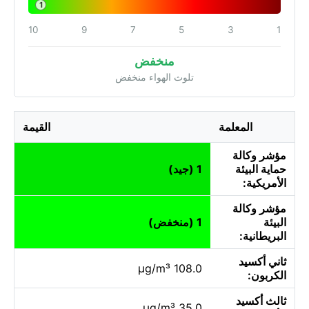
1
10
9
7
5
3
1
منخفض
تلوث الهواء منخفض
المعلمة
القيمة
مؤشر وكالة
حماية البيئة
1 (جيد)
الأمريكية:
مؤشر وكالة
البيئة
1 (منخفض)
البريطانية:
ثاني أكسيد
108.0 µg/m³
الكربون:
ثالث أكسيد
35.0 µg/m³