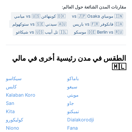
مقارنات المدن الشائعة حول العالم:
🇮🇳 مومباي vs 🇯🇵 Osaka
🇩🇰 كوبنهاغن vs 🇺🇸 ميامي
🇨🇦 فانكوفر vs 🇫🇷 باريس
🇦🇺 سيدني vs 🇸🇪 ستوكهولم
🇩🇪 Berlin vs 🇷🇺 موسكو
🇮🇱 تل أبيب vs 🇺🇸 شيكاغو
الطقس في مدن رئيسية أخرى في مالي
🇲🇱
باماكو
سيكاسو
سيغو
كايس
موبتي
Kalaban Koro
جاو
San
تمبكتو
Kita
Dialakorodji
كوليكورو
Niono
Fana