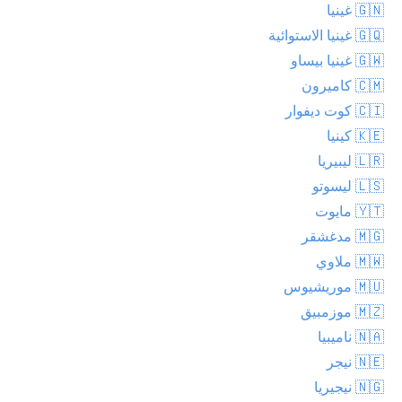
🇬🇳 غينيا
🇬🇶 غينيا الاستوائية
🇬🇼 غينيا بيساو
🇨🇲 كاميرون
🇨🇮 كوت ديفوار
🇰🇪 كينيا
🇱🇷 ليبيريا
🇱🇸 ليسوتو
🇾🇹 مايوت
🇲🇬 مدغشقر
🇲🇼 ملاوي
🇲🇺 موريشيوس
🇲🇿 موزمبيق
🇳🇦 ناميبيا
🇳🇪 نيجر
🇳🇬 نيجيريا