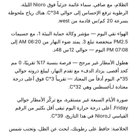
الظلام، مع صافي. سماء غائمة جزئياً فوق Nioro الليلة.
الرطوبة ترفع الإحساس إلى حوالي 34°C. هناك رياح ملحوظة
بسرعة 20 كم/س قادمة من west.
الهواء نقي اليوم — مؤشر وكالة حماية البيئة 1، مع جسيمات
PM2.5 منخفضة تبلغ 3. يمتد ضوء النهار من 06:20 AM إلى
07:08 PM اليوم — حوالي 12س 48د.
هطول الأمطار غير مرجح — فرصة بنسبة 17% تقريبًا، 0 مم
كحد أقصى. يزداد الدفء مع تقدم النهار، ليبلغ ذروته حوالي
35°م. اليوم أدفأ من المعتاد — تقريباً 3°C فوق أعلى درجة
معتادة لـأغسطس وهي 32°C.
صورة الأيام السبعة غير مستقرة، مع تركّز الأمطار حوالي
Friday. أعلى درجة حرارة اليوم تبقى أقل بكثير من الرقم
القياسي لـNioro في هذا التاريخ، 39°C.
الخلاصة: حافظ على رطوبتك، ابحث عن الظل، وتجنب شمس