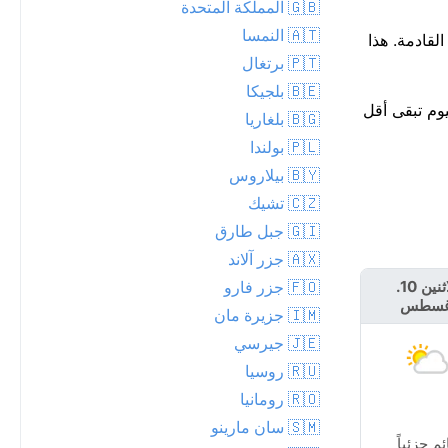
🇬🇧 المملكة المتحدة
🇦🇹 النمسا
م، مع توقع ما يصل إلى 0 مم. من المتوقع أن يبقى الجو جافاً خلال الـ 24 ساعة القادمة. هذا
🇵🇹 برتغال
🇧🇪 بلجيكا
فئاً بحوالي 37°م. أعلى درجة حرارة اليوم تبقى أقل
🇧🇬 بلغاريا
🇵🇱 بولندا
🇧🇾 بيلاروس
🇨🇿 تشيك
🇬🇮 جبل طارق
🇦🇽 جزر آلاند
🇫🇴 جزر فارو
الاثنين 10.
الثلاثاء 11.
غسطس
أغسطس
🇮🇲 جزيرة مان
🇯🇪 جيرسي
🇷🇺 روسيا
🇷🇴 رومانيا
🇸🇲 سان مارينو
ئم جزئياً
مشمس