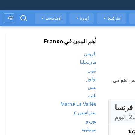
🌐
أنتاركتيكا
أوروبا
أوقيانوسيا
▾
▼
▼
▼
أهم المدن في France
باريس
مارسيليا
ليون
تولوز
نيس
نانت
Marne La Vallée
فرنسا
ستراسبورغ
بوردو
مونبلييه
15