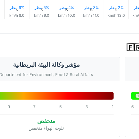
2% مطر
3% مطر
4% مطر
5% مطر
6% مطر
↑
↑
↑
↑
↑
8.0 km/h
9.0 km/h
10.0 km/h
11.0 km/h
13.0 km/h
مؤشر وكالة البيئة البريطانية
Department for Environment, Food & Rural Affairs
1
9
7
5
3
1
6
منخفض
تلوث الهواء منخفض