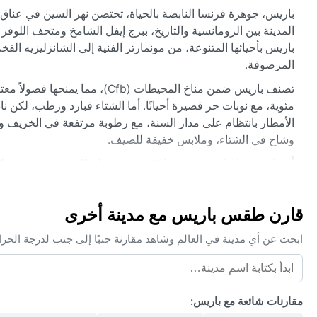
باريس، جوهرة فرنسا النابضة بالحياة، تحتضن نهر السين في عنا
المدينة بين الرومانسية والتاريخ، ببرج إيفل الشامخ ومتحف اللوفر 
باريس بأحيائها المتنوعة، من مونمارتر الفنية إلى الشانزليزيه ال
المرصوفة.
مئوية، مع نوبات حر قصيرة أحيانًا. أما الشتاء فبارد ورطب، لكن 
الأمطار بانتظام على مدار السنة، مع رطوبة مرتفعة في الخريف وا
وشاح في الشتاء، وملابس خفيفة للصيف.
أفضل وقت لزيارة باريس مناخيًا يمتد من مايو إلى سبتمبر، حين ي
تضرب موجات حرارة قصيرة في يوليو وأغسطس، أو تتشكل ضبابات خر
تتعرض أحيانًا لعواصف شتوية عابرة تجلب أمطارًا غزيرة ورياحًا معت
قارن طقس باريس مع مدينة أخرى
مميزة لاستكشاف سحرها اللامتناهي.
ابحث عن أي مدينة في العالم وشاهد مقارنة جنبًا إلى جنب لدرجة الحر
مقارنات شائعة مع باريس: