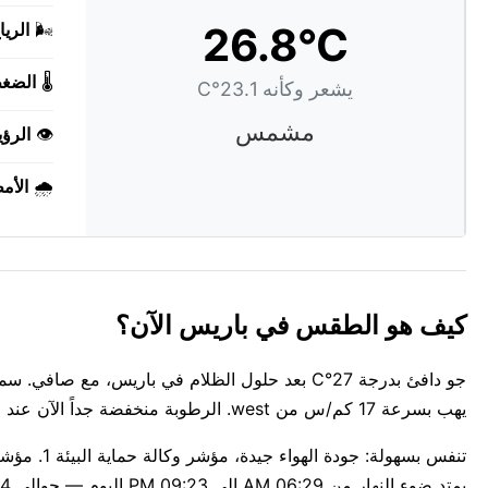
26.8°C
🌬️
الريا
🌡️
الضغ
يشعر وكأنه 23.1°C
مشمس
👁️
الرؤي
🌧️
الأم
كيف هو الطقس في باريس الآن؟
يهب بسرعة 17 كم/س من west. الرطوبة منخفضة جداً الآن عند 31%.
يمتد ضوء النهار من 06:29 AM إلى 09:23 PM اليوم — حوالي 14س 54د.