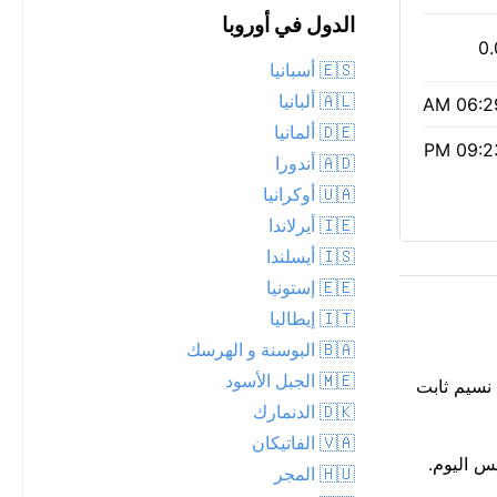
الدول في أوروبا
0.
🇪🇸 أسبانيا
🇦🇱 ألبانيا
06:29 
🇩🇪 ألمانيا
09:23 
🇦🇩 أندورا
🇺🇦 أوكرانيا
🇮🇪 أيرلاندا
🇮🇸 أيسلندا
🇪🇪 إستونيا
🇮🇹 إيطاليا
🇧🇦 البوسنة و الهرسك
🇲🇪 الجبل الأسود
 بدرجة 27°C بعد حلول الظلام في باريس، مع صافي. سماء غائمة جزئياً فوق باريس الليلة. على البشرة، الحرارة حوالي 23°C. نسيم ثابت
🇩🇰 الدنمارك
🇻🇦 الفاتيكان
لا حاجة للحماية من الشمس اليوم.
🇭🇺 المجر