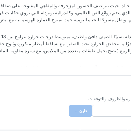
ق خالد، حيث تتراصف الجسور المزخرفة والمقاهي المفتوحة على ضفافه
الذي يضم روائع الفن العالمي، وكاتدرائية نوتردام التي تروي حكايات قر
فخم، وتظل مسرحًا للحياة اليومية حيث تمتزج العمارة الهوسمانية مع نبض
نادرًا ما تنخفض الحرارة تحت الصفر، مع تساقط أمطار متكررة وثلوج خف
لربيع. يُنصح بحمل طبقات متعددة من الملابس، مع سترة مقاومة للماء
كون الطقس معتدلاً مشمسًا، مع نسمات منعشة. ظواهر الطقس نادرة، لك
يفية كثيفة تزيد المكان غموضًا. لا تشهد باريس أعاصير أو رياح سير
دلة. تمنح هذه الأجواء المتنوعة المدينة طابعًا متجددًا، حيث يبقى كل 
ارة والظروف والتوقعات.
قارن →