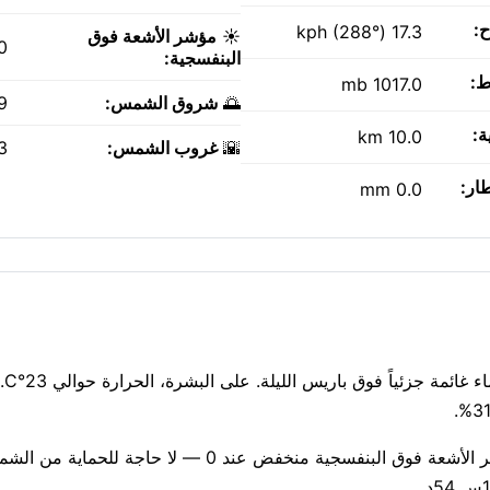
ح:
17.3 kph (288°)
☀️
مؤشر الأشعة فوق
0
البنفسجية:
ط:
1017.0 mb
🌅
شروق الشمس:
AM
ة:
10.0 km
🌇
غروب الشمس:
PM
طار:
0.0 mm
جو دافئ
تنفس بسهولة: جودة الهواء جيدة، مؤشر وكالة حماية البيئة 1. مؤشر الأشعة فوق البنفسجية منخفض عند 0 — 