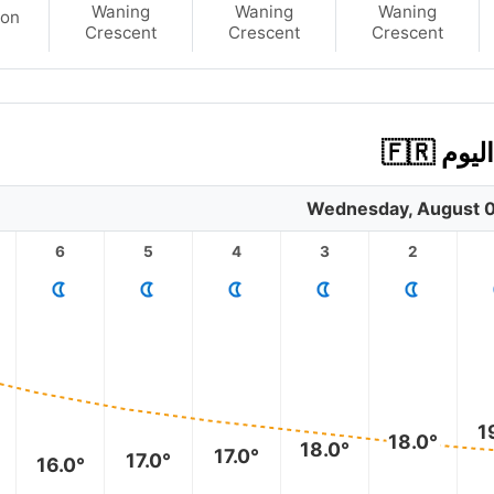
Waning
Waning
Waning
on
Crescent
Crescent
Crescent
 🇫🇷
Wednesday, August 0
6
5
4
3
2
1
18.0°
18.0°
17.0°
17.0°
16.0°