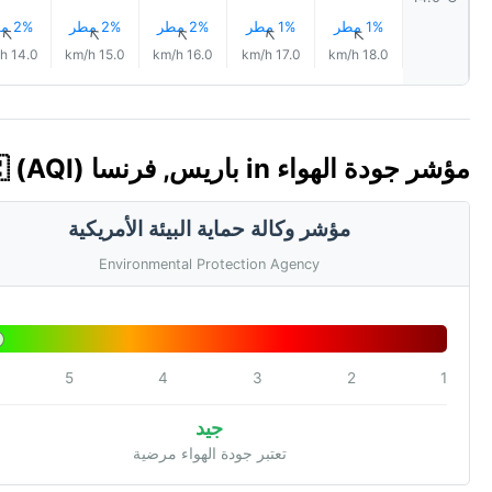
1% مطر
1% مطر
2% مطر
2% مطر
2% مطر
↑
↑
↑
↑
↑
14.0 km/h
15.0 km/h
16.0 km/h
17.0 km/h
18.0 km/h
مؤشر جودة الهواء in باريس, فرنسا 🇫🇷 (AQI)
مؤشر وكالة حماية البيئة الأمريكية
Environmental Protection Agency
5
4
3
2
1
جيد
تعتبر جودة الهواء مرضية