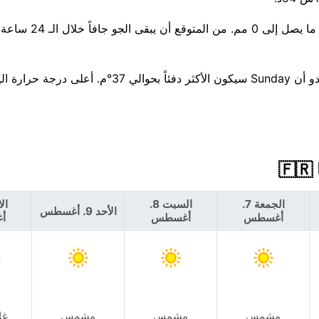
هناك فرصة ضئيلة بنسبة 2% فقط لهطول الأمطار اليو
بالنظر إلى الأسبوع المقبل، تتجه درجات الحرارة نحو الارتفاع — يبدو أن Sunday سيكون الأكثر د
الجمعة 7.
السبت 8.
الأحد 9. أغسطس
أغسطس
أغسطس
أ
مشمس
مشمس
مشمس
غا