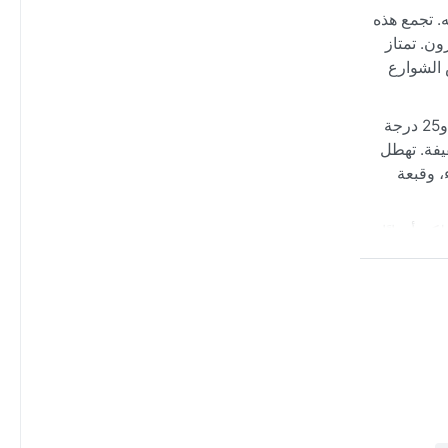
. تجمع هذه
ون. تمتاز
 الشوارع
تصنف باريس ضمن مناخ المحيطات (Cfb)، مما يمنحها فصولاً معتدلة نسبيًا. الصيف دافئ ولطيف، بمتوسط درجات حرارة تتراوح بين 18 و25 درجة
يفة. تهطل
، وقبعة
ن أحيانًا
وكو، لكنها
فصل خلفية