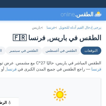
الطقس.
online
يرجى إدخال القيم أدناه للتحويل
>
فرنسا
>
باريس
الطقس في باريس, فرنسا 🇫🇷
التوقعات
الطقس في أغسطس
الطقس في سبتمبر
ال
الطقس المباشر في باريس، حاليًا 27°C مع مشمس. عرض توقعات 7 يومًا، الأحوال الجوية كل ساعة، ومؤشر جودة الهواء. باريس تقع في
فرنسا
— راجع الطقس في جميع المدن الكبرى في
فرنسا
, أو
💧
الرط